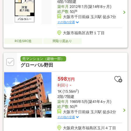
6階/10階建
築年月
2012年1月(築14年8ヶ月)
総戸数
50戸
大阪市千日前線 玉川駅 徒歩7分
その他の交通
大阪市福島区吉野１丁目
RC造SRC造
間取り図あり
売マンション（建物一部）
グローバル野田
598
万円
利回り
-
2
1K (15.56m
)
2階/7階建
築年月
1985年5月(築41年4ヶ月)
総戸数
50戸
大阪市千日前線 玉川駅 徒歩2分
その他の交通
大阪府大阪市福島区玉川４丁目