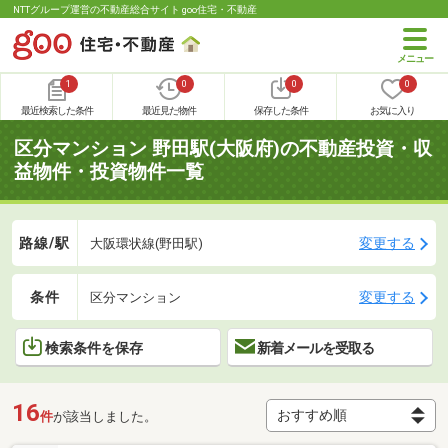
NTTグループ運営の不動産総合サイト goo住宅・不動産
1
0
0
0
最近検索した条件
最近見た物件
保存した条件
お気に入り
区分マンション 野田駅(大阪府)の不動産投資・収
益物件・投資物件一覧
路線/駅
変更する
大阪環状線(野田駅)
条件
変更する
区分マンション
検索条件を保存
新着メールを受取る
16
件
が該当しました。