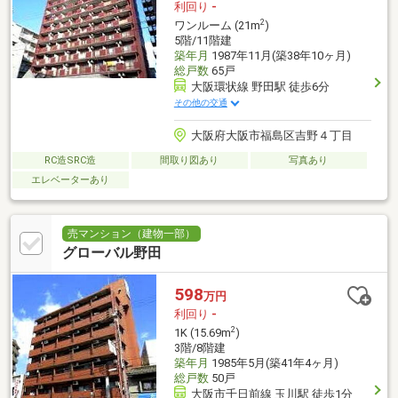
利回り
-
2
ワンルーム (21m
)
5階/11階建
築年月
1987年11月(築38年10ヶ月)
総戸数
65戸
大阪環状線 野田駅 徒歩6分
その他の交通
大阪府大阪市福島区吉野４丁目
RC造SRC造
間取り図あり
写真あり
エレベーターあり
売マンション（建物一部）
グローバル野田
598
万円
利回り
-
2
1K (15.69m
)
3階/8階建
築年月
1985年5月(築41年4ヶ月)
総戸数
50戸
大阪市千日前線 玉川駅 徒歩1分