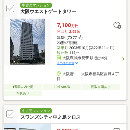
中古売マンション
大阪ウエストゲートタワー
7,100
万円
利回り
2.95％
2
3LDK (70.77m
)
23階/27階建
築年月
2003年10月(築22年11ヶ月)
総戸数
114戸
大阪環状線 野田駅 徒歩6分
その他の交通
大阪府 大阪市福島区吉野４丁
目
1週間以内公開
RC造SRC造
間取り図あり
写真あり
中古売マンション
スワンズシティ中之島クロス