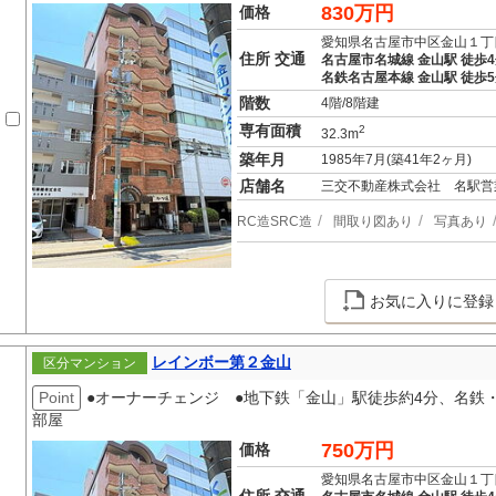
830万円
価格
愛知県名古屋市中区金山１丁
住所 交通
名古屋市名城線 金山駅 徒歩
名鉄名古屋本線 金山駅 徒歩
階数
4階/8階建
専有面積
2
32.3m
築年月
1985年7月(築41年2ヶ月)
店舗名
三交不動産株式会社 名駅営
RC造SRC造
間取り図あり
写真あり
お気に入りに登録
レインボー第２金山
区分マンション
Point
●オーナーチェンジ ●地下鉄「金山」駅徒歩約4分、名鉄・
部屋
750万円
価格
愛知県名古屋市中区金山１丁