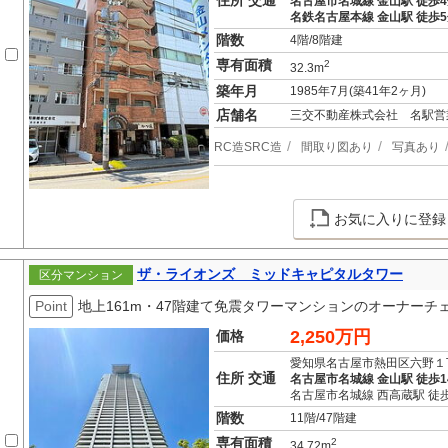
住所 交通
名古屋市名城線 金山駅 徒歩
名鉄名古屋本線 金山駅 徒歩
階数
4階/8階建
専有面積
2
32.3m
築年月
1985年7月(築41年2ヶ月)
店舗名
三交不動産株式会社 名駅営
RC造SRC造
間取り図あり
写真あり
お気に入りに登録
ザ・ライオンズ ミッドキャピタルタワー
区分マンション
Point
地上161m・47階建て免震タワーマンションのオーナーチ
2,250万円
価格
愛知県名古屋市熱田区六野１
住所 交通
名古屋市名城線 金山駅 徒歩1
名古屋市名城線 西高蔵駅 徒歩
階数
11階/47階建
専有面積
2
34.72m