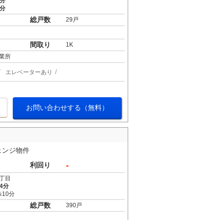
4分
5分
総戸数
29戸
間取り
1K
業所
エレベーターあり
お問い合わせする（無料）
ェンジ物件
-
利回り
丁目
4分
10分
総戸数
390戸