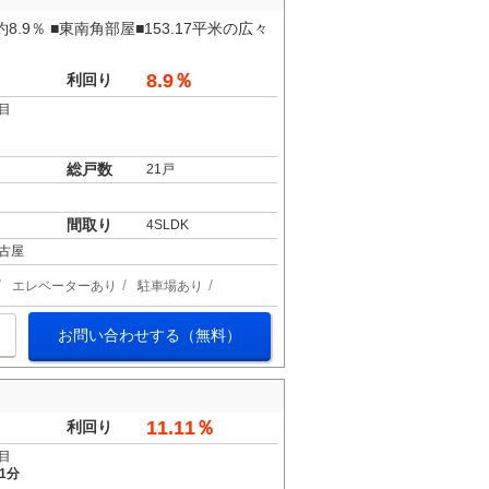
8.9％ ■東南角部屋■153.17平米の広々
8.9％
利回り
目
総戸数
21戸
間取り
4SLDK
古屋
エレベーターあり
駐車場あり
お問い合わせする（無料）
11.11％
利回り
目
1分