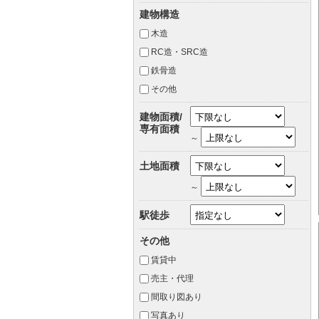
建物構造
木造
RC造・SRC造
鉄骨造
その他
建物面積/
専有面積
～
土地面積
～
駅徒歩
その他
賃貸中
売主・代理
間取り図あり
写真あり