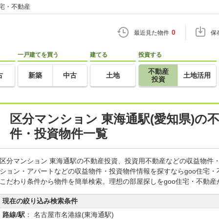
住宅・不動産
0
最近見た物件
保
一戸建てを買う
建てる
投資する
不動産
古
新築
中古
土地
土地活用
投資
区分マンション 東海通駅(愛知県)の
件・投資物件一覧
区分マンション 東海通駅の不動産投資、投資用不動産などの収益物件
ション・アパートなどの収益物件・投資物件情報を探すならgoo住宅
こだわり条件から物件を簡単検索。理想の部屋探しをgoo住宅・不動産
現在の絞り込み検索条件
路線/駅
： 名古屋市名港線(東海通駅)