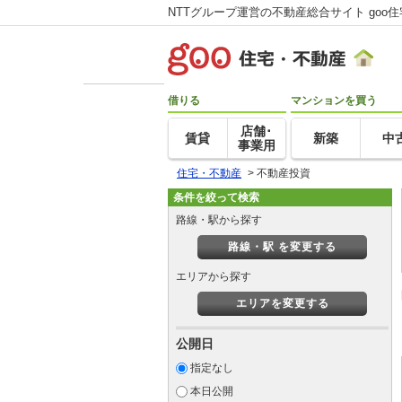
NTTグループ運営の不動産総合サイト goo
借りる
マンションを買う
店舗･
賃貸
新築
中
事業用
住宅・不動産
>
不動産投資
条件を絞って検索
路線・駅から探す
路線・駅 を変更する
エリアから探す
エリアを変更する
公開日
指定なし
本日公開