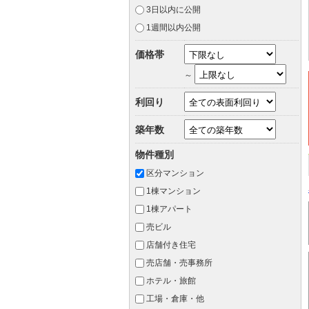
3日以内に公開
1週間以内公開
価格帯
～
利回り
築年数
物件種別
区分マンション
1棟マンション
1棟アパート
売ビル
店舗付き住宅
売店舗・売事務所
ホテル・旅館
工場・倉庫・他