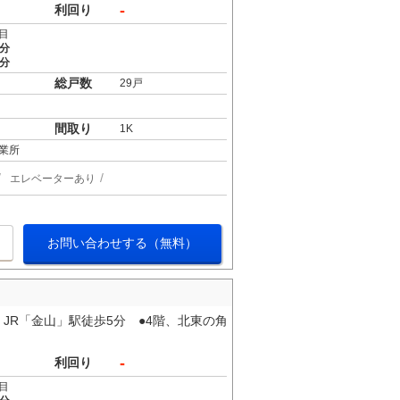
-
利回り
目
4分
5分
総戸数
29戸
間取り
1K
業所
エレベーターあり
お問い合わせする（無料）
JR「金山」駅徒歩5分 ●4階、北東の角
-
利回り
目