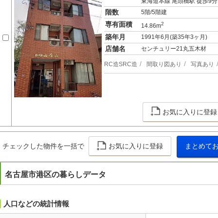
東海道本線 尾頭橋駅 徒歩9分
階数
5階/5階建
専有面積
2
14.86m
築年月
1991年6月(築35年3ヶ月)
店舗名
センチュリー21丸五木材
RC造SRC造
間取り図あり
写真あり
お気に入りに登録
チェックした物件を一括で
お気に入りに登録
まとめて
名古屋市港区の暮らしデータ
人口などの統計情報