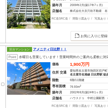
築年月
2009年2月(築17年7ヶ月)
店舗名
株式会社大京穴吹不動産 名
RC造SRC造
間取り図あり
写真あり
お気に入りに登録
アメニティ日比野ＩＩ
区分マンション
Point
水曜日も営業しています！営業時間外のご案内も柔軟に対
1,900万円
価格
愛知県名古屋市熱田区切戸町
住所 交通
名古屋市名港線 日比野駅 徒
階数
6階/11階建
専有面積
2
76.93m
築年月
2002年8月(築24年1ヶ月)
店舗名
ハウスドゥ 中村公園駅西 
RC造SRC造
間取り図あり
写真あり