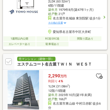
2
2LDK (63.52m
)
6階/11階建
築年月
1979年8月(築47年1ヶ月)
総戸数
21戸
名古屋市名城線 東別院駅 徒歩1分
その他の交通
愛知県名古屋市中区大井町
1週間以内公開
RC造SRC造
間取り図あり
エレベーターあり
駐車場あり
売マンション（建物一部）
エステムコート名古屋ＴＷＩＮ ＷＥＳＴ
2,290
万円
利回り
4％
2
1LDK (31.08m
)
12階/15階建
築年月
2025年10月(築1年未満)
総戸数
166戸
名古屋市東山線 中村日赤駅 徒歩6
分