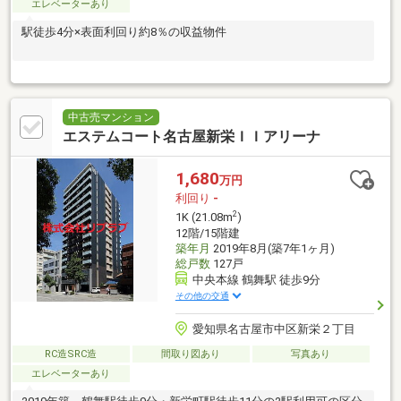
エレベーターあり
駅徒歩4分×表面利回り約8％の収益物件
中古売マンション
エステムコート名古屋新栄ＩＩアリーナ
1,680
万円
利回り
-
2
1K (21.08m
)
12階/15階建
築年月
2019年8月(築7年1ヶ月)
総戸数
127戸
中央本線 鶴舞駅 徒歩9分
その他の交通
愛知県名古屋市中区新栄２丁目
RC造SRC造
間取り図あり
写真あり
エレベーターあり