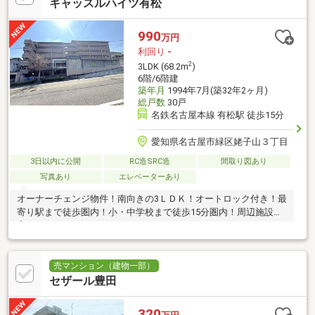
キャッスルハイツ有松
990
万円
利回り
-
2
3LDK (68.2m
)
6階/6階建
築年月
1994年7月(築32年2ヶ月)
総戸数
30戸
名鉄名古屋本線 有松駅 徒歩15分
愛知県名古屋市緑区姥子山３丁目
3日以内に公開
RC造SRC造
間取り図あり
写真あり
エレベーターあり
オーナーチェンジ物件！南向きの3ＬＤＫ！オートロック付き！最
寄り駅まで徒歩圏内！小・中学校まで徒歩15分圏内！周辺施設充
実！
売マンション（建物一部）
セザール豊田
320