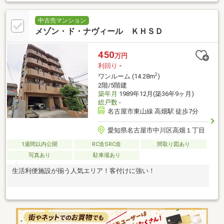
中古売マンション
メゾン・ド・ナヴィール ＫＨＳＤ
450
万円
利回り
-
2
ワンルーム (14.28m
)
2階/5階建
築年月
1989年12月(築36年9ヶ月)
総戸数
-
名古屋市東山線 高畑駅 徒歩7分
愛知県名古屋市中川区高畑１丁目
1週間以内公開
RC造SRC造
間取り図あり
写真あり
駐車場あり
生活利便施設が揃う人気エリア！客付けに強い！