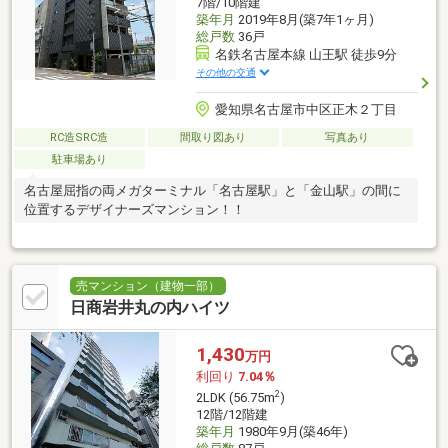
7階/10階建
築年月
2019年8月(築7年1ヶ月)
総戸数
36戸
名鉄名古屋本線 山王駅 徒歩9分
その他の交通
愛知県名古屋市中区正木２丁目
RC造SRC造
間取り図あり
写真あり
駐車場あり
名古屋屈指の両メガターミナル「名古屋駅」と「金山駅」の間に
位置するデザイナーズマンション！！
売マンション（建物一部）
日商岩井丸の内ハイツ
1,430
万円
利回り
7.04％
2
2LDK (56.75m
)
12階/12階建
築年月
1980年9月(築46年)