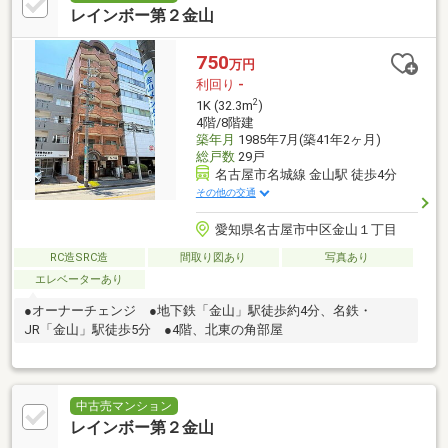
レインボー第２金山
750
万円
利回り
-
2
1K (32.3m
)
4階/8階建
築年月
1985年7月(築41年2ヶ月)
総戸数
29戸
名古屋市名城線 金山駅 徒歩4分
その他の交通
愛知県名古屋市中区金山１丁目
RC造SRC造
間取り図あり
写真あり
エレベーターあり
●オーナーチェンジ ●地下鉄「金山」駅徒歩約4分、名鉄・
JR「金山」駅徒歩5分 ●4階、北東の角部屋
中古売マンション
レインボー第２金山