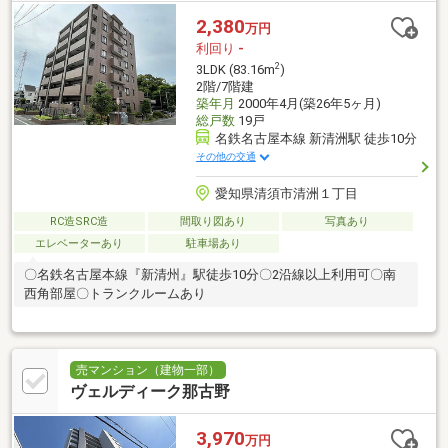
2,380
万円
利回り
-
2
3LDK (83.16m
)
2階/7階建
築年月
2000年4月(築26年5ヶ月)
総戸数
19戸
名鉄名古屋本線 新清洲駅 徒歩10分
その他の交通
愛知県清須市清洲１丁目
RC造SRC造
間取り図あり
写真あり
エレベーターあり
駐車場あり
〇名鉄名古屋本線『新清州』駅徒歩10分〇2沿線以上利用可〇南
西角部屋〇トランクルームあり
売マンション（建物一部）
ヴェルディーク那古野
3,970
万円