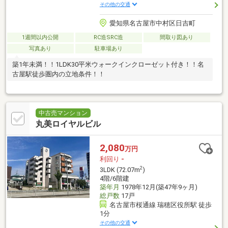
その他の交通
愛知県名古屋市中村区日吉町
1週間以内公開
RC造SRC造
間取り図あり
写真あり
駐車場あり
築1年未満！！1LDK30平米ウォークインクローゼット付き！！名
古屋駅徒歩圏内の立地条件！！
中古売マンション
丸美ロイヤルビル
2,080
万円
利回り
-
2
3LDK (72.07m
)
4階/6階建
築年月
1978年12月(築47年9ヶ月)
総戸数
17戸
名古屋市桜通線 瑞穂区役所駅 徒歩
1分
その他の交通