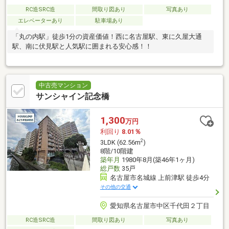
RC造SRC造
間取り図あり
写真あり
エレベーターあり
駐車場あり
「丸の内駅」徒歩1分の資産価値！西に名古屋駅、東に久屋大通
駅、南に伏見駅と人気駅に囲まれる安心感！！
中古売マンション
サンシャイン記念橋
1,300
万円
利回り
8.01％
2
3LDK (62.56m
)
8階/10階建
築年月
1980年8月(築46年1ヶ月)
総戸数
35戸
名古屋市名城線 上前津駅 徒歩4分
その他の交通
愛知県名古屋市中区千代田２丁目
RC造SRC造
間取り図あり
写真あり