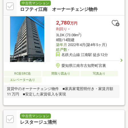
中古売マンション
ロフティ江南 オーナーチェンジ物件
2,780
万円
利回り
-
2
3LDK (73.08m
)
8階/14階建
築年月
2022年4月(築4年5ヶ月)
総戸数
-
名鉄犬山線 江南駅 徒歩12分
愛知県江南市古知野町宮裏
RC造SRC造
間取り図あり
写真あり
エレベーターあり
賃貸中のオーナーチェンジ物件 ■家具家電照明付き・家賃月額
11 万円 ■安定した家賃収入を実現
中古売マンション
レスタージュ清州