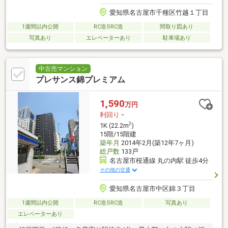
愛知県名古屋市千種区竹越１丁目
1週間以内公開
RC造SRC造
間取り図あり
写真あり
エレベーターあり
駐車場あり
中古売マンション
プレサンス錦プレミアム
1,590
万円
利回り
-
2
1K (22.2m
)
15階/15階建
築年月
2014年2月(築12年7ヶ月)
総戸数
133戸
名古屋市桜通線 丸の内駅 徒歩4分
その他の交通
愛知県名古屋市中区錦３丁目
1週間以内公開
RC造SRC造
写真あり
エレベーターあり