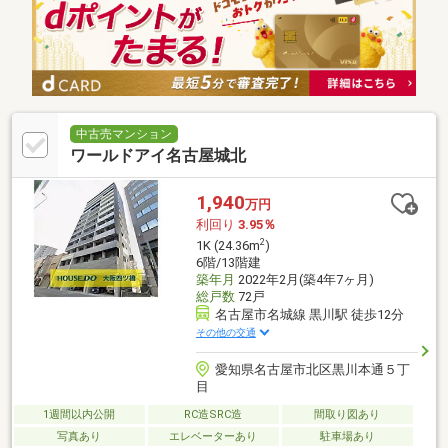
中古売マンション
ワールドアイ名古屋城北
1,940
万円
利回り
3.95％
2
1K (24.36m
)
6階/13階建
築年月
2022年2月(築4年7ヶ月)
総戸数
72戸
名古屋市名城線 黒川駅 徒歩12分
その他の交通
愛知県名古屋市北区黒川本通５丁
目
1週間以内公開
RC造SRC造
間取り図あり
写真あり
エレベーターあり
駐車場あり