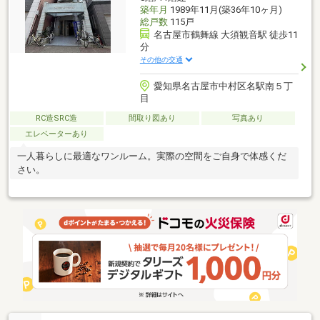
築年月
1989年11月(築36年10ヶ月)
総戸数
115戸
名古屋市鶴舞線 大須観音駅 徒歩11
分
その他の交通
愛知県名古屋市中村区名駅南５丁
目
RC造SRC造
間取り図あり
写真あり
エレベーターあり
一人暮らしに最適なワンルーム。実際の空間をご自身で体感くだ
さい。