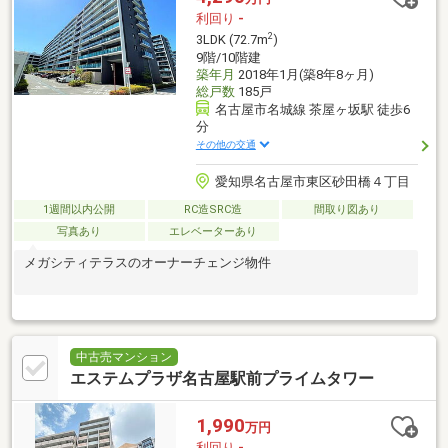
利回り
-
2
3LDK (72.7m
)
9階/10階建
築年月
2018年1月(築8年8ヶ月)
総戸数
185戸
名古屋市名城線 茶屋ヶ坂駅 徒歩6
分
その他の交通
愛知県名古屋市東区砂田橋４丁目
1週間以内公開
RC造SRC造
間取り図あり
写真あり
エレベーターあり
メガシティテラスのオーナーチェンジ物件
中古売マンション
エステムプラザ名古屋駅前プライムタワー
1,990
万円
利回り
-