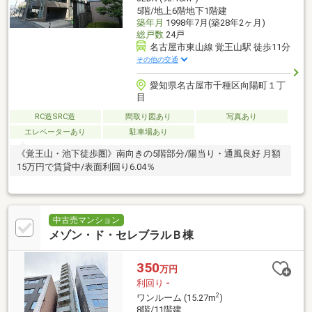
5階/地上6階地下1階建
築年月
1998年7月(築28年2ヶ月)
総戸数
24戸
名古屋市東山線 覚王山駅 徒歩11分
その他の交通
愛知県名古屋市千種区向陽町１丁
目
RC造SRC造
間取り図あり
写真あり
エレベーターあり
駐車場あり
《覚王山・池下徒歩圏》南向きの5階部分/陽当り・通風良好 月額
15万円で賃貸中/表面利回り6.04％
中古売マンション
メゾン・ド・セレブラルＢ棟
350
万円
利回り
-
2
ワンルーム (15.27m
)
8階/11階建