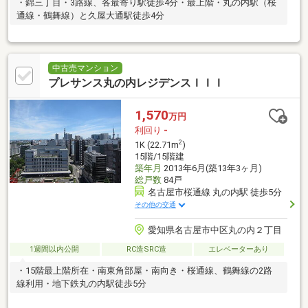
・錦三丁目・3路線、各最寄り駅徒歩4分・最上階・丸の内駅（桜
通線・鶴舞線）と久屋大通駅徒歩4分
中古売マンション
プレサンス丸の内レジデンスＩＩＩ
1,570
万円
利回り
-
2
1K (22.71m
)
15階/15階建
築年月
2013年6月(築13年3ヶ月)
総戸数
84戸
名古屋市桜通線 丸の内駅 徒歩5分
その他の交通
愛知県名古屋市中区丸の内２丁目
1週間以内公開
RC造SRC造
エレベーターあり
・15階最上階所在・南東角部屋・南向き・桜通線、鶴舞線の2路
線利用・地下鉄丸の内駅徒歩5分