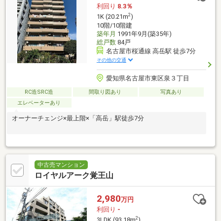
利回り
8.3％
2
1K (20.21m
)
10階/10階建
築年月
1991年9月(築35年)
総戸数
84戸
名古屋市桜通線 高岳駅 徒歩7分
その他の交通
愛知県名古屋市東区泉３丁目
RC造SRC造
間取り図あり
写真あり
エレベーターあり
オーナーチェンジ×最上階×「高岳」駅徒歩7分
中古売マンション
ロイヤルアーク覚王山
2,980
万円
利回り
-
2
3LDK (93.18m
)