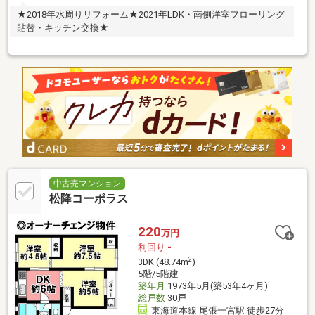
★2018年水周りリフォーム★2021年LDK・南側洋室フローリング
貼替・キッチン交換★
中古売マンション
松降コーポラス
220
万円
利回り
-
2
3DK (48.74m
)
5階/5階建
築年月
1973年5月(築53年4ヶ月)
総戸数
30戸
東海道本線 尾張一宮駅 徒歩27分