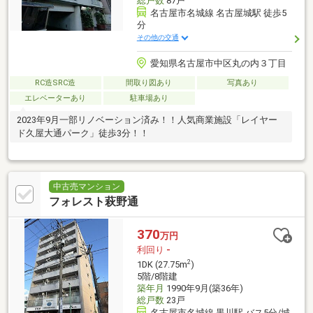
総戸数
87戸
名古屋市名城線 名古屋城駅 徒歩5
分
その他の交通
愛知県名古屋市中区丸の内３丁目
RC造SRC造
間取り図あり
写真あり
エレベーターあり
駐車場あり
2023年9月一部リノベーション済み！！人気商業施設「レイヤー
ド久屋大通パーク」徒歩3分！！
中古売マンション
フォレスト萩野通
370
万円
利回り
-
2
1DK (27.75m
)
5階/8階建
築年月
1990年9月(築36年)
総戸数
23戸
名古屋市名城線 黒川駅 バス5分/城