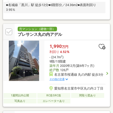
■名城線「黒川」駅 徒歩12分■6階部分／24.36m2■表面利回り
3.95％
売マンション（建物一部）
プレサンス丸の内アデル
1,990
万円
利回り
4.52％
2
- (24.7m
)
9階/15階建
築年月
2020年2月(築6年7ヶ月)
総戸数
126戸
名古屋市桜通線 丸の内駅 徒歩3分
その他の交通
愛知県名古屋市中区丸の内２丁目
1週間以内公開
RC造SRC造
間取り図あり
写真あり
エレベーターあり