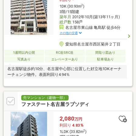
2
1DK (30.93m
)
3階/15階建
築年月
2012年10月(築13年11ヶ月)
総戸数
158戸
名古屋市東山線 亀島駅 徒歩6分
その他の交通
愛知県名古屋市西区菊井２丁目
1週間以内公開
RC造SRC造
間取り図あり
写真あり
エレベーターあり
駐車場あり
名古屋駅徒歩約10分、名古屋中心部に位置した好立地1DKオーナ
ーチェンジ物件。表面利回り4.94％
売マンション（建物一部）
ファステート名古屋ラプソディ
2,080
万円
利回り
4.83％
2
1LDK (33.82m
)