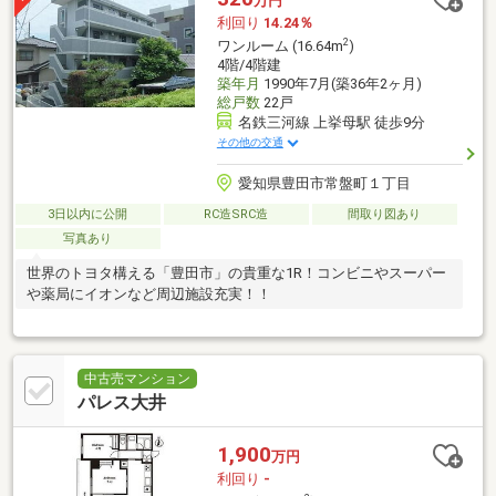
万円
利回り
14.24％
2
ワンルーム (16.64m
)
4階/4階建
築年月
1990年7月(築36年2ヶ月)
総戸数
22戸
名鉄三河線 上挙母駅 徒歩9分
その他の交通
愛知県豊田市常盤町１丁目
3日以内に公開
RC造SRC造
間取り図あり
写真あり
世界のトヨタ構える「豊田市」の貴重な1R！コンビニやスーパー
や薬局にイオンなど周辺施設充実！！
中古売マンション
パレス大井
1,900
万円
利回り
-