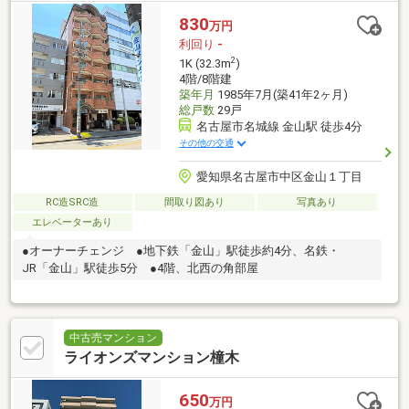
830
万円
利回り
-
2
1K (32.3m
)
4階/8階建
築年月
1985年7月(築41年2ヶ月)
総戸数
29戸
名古屋市名城線 金山駅 徒歩4分
その他の交通
愛知県名古屋市中区金山１丁目
RC造SRC造
間取り図あり
写真あり
エレベーターあり
●オーナーチェンジ ●地下鉄「金山」駅徒歩約4分、名鉄・
JR「金山」駅徒歩5分 ●4階、北西の角部屋
中古売マンション
ライオンズマンション橦木
650
万円