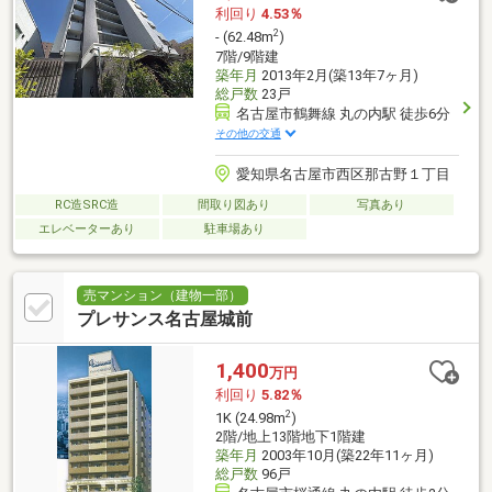
利回り
4.53％
2
- (62.48m
)
7階/9階建
築年月
2013年2月(築13年7ヶ月)
総戸数
23戸
名古屋市鶴舞線 丸の内駅 徒歩6分
その他の交通
愛知県名古屋市西区那古野１丁目
RC造SRC造
間取り図あり
写真あり
エレベーターあり
駐車場あり
売マンション（建物一部）
プレサンス名古屋城前
1,400
万円
利回り
5.82％
2
1K (24.98m
)
2階/地上13階地下1階建
築年月
2003年10月(築22年11ヶ月)
総戸数
96戸