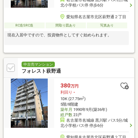
北小学校バス停 停歩6分
愛知県名古屋市北区萩野通２丁目
RC造SRC造
間取り図あり
写真あり
現在入居中ですので、投資物件としてすぐ始められます。
中古売マンション
フォレスト萩野通
380
万円
利回り
-
2
1DK (27.75m
)
5階/8階建
築年月
1990年9月(築36年)
総戸数
23戸
名古屋市名城線 黒川駅 バス5分/城
北小学校バス停 停歩6分
愛知県名古屋市北区萩野通２丁目