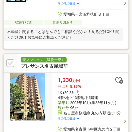
その他の交通
愛知県一宮市枠杁町３丁目
RC造SRC造
間取り図あり
不動産に関することはなんでもご相談ください！見るだけOK！聞
くだけOK！お気軽にご相談ください♪
売マンション（建物一部）
プレサンス名古屋城前
1,230
万円
利回り
5.85％
2
1K (20.23m
)
4階/地上13階地下1階建
築年月
2003年10月(築22年11ヶ月)
総戸数
96戸
名古屋市桜通線 丸の内駅 徒歩1分
その他の交通
愛知県名古屋市中区丸の内２丁目