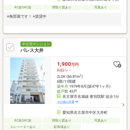
RC造SRC造
間取り図あり
写真あり
※角部屋です！ ※賃貸中
中古売マンション
パレス大井
1,900
万円
利回り
-
2
2LDK (66.81m
)
6階/11階建
築年月
1979年8月(築47年1ヶ月)
総戸数
45戸
名古屋市名城線 東別院駅 徒歩1分
その他の交通
愛知県名古屋市中区大井町
RC造SRC造
間取り図あり
写真あり
エレベーターあり
駐車場あり