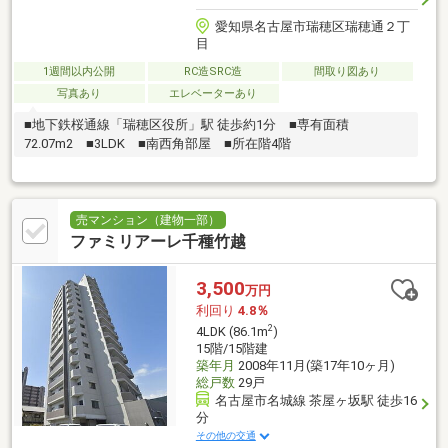
愛知県名古屋市瑞穂区瑞穂通２丁
目
1週間以内公開
RC造SRC造
間取り図あり
写真あり
エレベーターあり
■地下鉄桜通線「瑞穂区役所」駅 徒歩約1分 ■専有面積
72.07m2 ■3LDK ■南西角部屋 ■所在階4階
売マンション（建物一部）
ファミリアーレ千種竹越
3,500
万円
利回り
4.8％
2
4LDK (86.1m
)
15階/15階建
築年月
2008年11月(築17年10ヶ月)
総戸数
29戸
名古屋市名城線 茶屋ヶ坂駅 徒歩16
分
その他の交通