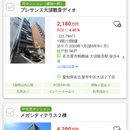
売マンション（建物一部）
プレサンス大須観音ディオ
2,180
万円
利回り
4.05％
2
- (25.79m
)
15階/15階建
築年月
2020年1月(築6年8ヶ月)
総戸数
56戸
名古屋市鶴舞線 大須観音駅 徒歩4
分
その他の交通
愛知県名古屋市中区大須２丁目
1週間以内公開
RC造SRC造
間取り図あり
写真あり
エレベーターあり
駐車場あり
中古売マンション
メガシティテラス２棟
4,290
万円