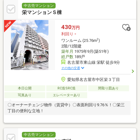
中古売マンション
栄マンションＳ棟
430
万円
利回り
-
2
ワンルーム (25.76m
)
2階/12階建
築年月
1975年9月(築51年)
総戸数
189戸
名古屋市東山線 栄駅 徒歩9分
その他の交通
愛知県名古屋市中区栄３丁目
本日公開
RC造SRC造
間取り図あり
写真あり
エレベーターあり
〇オーナーチェンジ物件（賃貸中）〇表面利回り9.76％！〇栄三
丁目の便利な立地！
中古売マンション