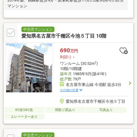
2019年築、鶴舞駅徒歩9分・新栄町駅徒歩11分の2駅利用可の区分
マンション
中古売マンション
愛知県名古屋市千種区今池５丁目 10階
690
万円
利回り
-
2
ワンルーム (30.52m
)
10階/10階建
築年月
1985年9月(築41年)
総戸数
79戸
名古屋市東山線 今池駅 徒歩3分
その他の交通
愛知県名古屋市千種区今池５丁目
RC造SRC造
間取り図あり
写真あり
エレベーターあり
中古売マンション