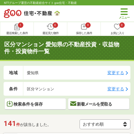
NTTグループ運営の不動産総合サイト goo住宅・不動産
1
0
0
0
最近検索した条件
最近見た物件
保存した条件
お気に入り
区分マンション 愛知県の不動産投資・収益物
件・投資物件一覧
地域
変更する
愛知県
条件
変更する
区分マンション
検索条件を保存
新着メールを受取る
141
件
が該当しました。