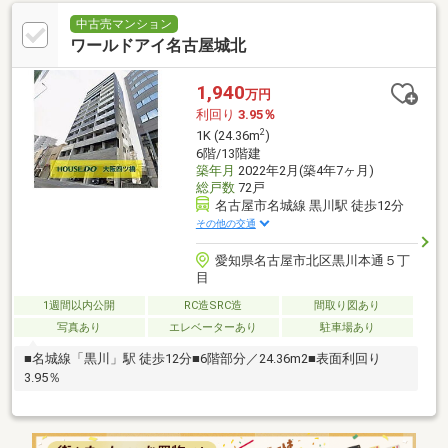
中古売マンション
ワールドアイ名古屋城北
1,940
万円
利回り
3.95％
2
1K (24.36m
)
6階/13階建
築年月
2022年2月(築4年7ヶ月)
総戸数
72戸
名古屋市名城線 黒川駅 徒歩12分
その他の交通
愛知県名古屋市北区黒川本通５丁
目
1週間以内公開
RC造SRC造
間取り図あり
写真あり
エレベーターあり
駐車場あり
■名城線「黒川」駅 徒歩12分■6階部分／24.36m2■表面利回り
3.95％