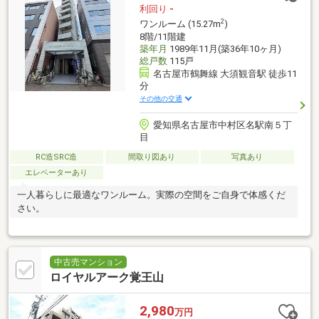
利回り
-
2
ワンルーム (15.27m
)
8階/11階建
築年月
1989年11月(築36年10ヶ月)
総戸数
115戸
名古屋市鶴舞線 大須観音駅 徒歩11
分
その他の交通
愛知県名古屋市中村区名駅南５丁
目
RC造SRC造
間取り図あり
写真あり
エレベーターあり
一人暮らしに最適なワンルーム。実際の空間をご自身で体感くだ
さい。
中古売マンション
ロイヤルアーク覚王山
2,980
万円