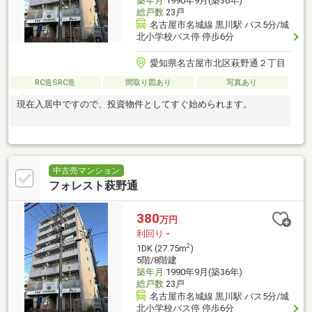
築年月
1990年9月(築36年)
総戸数
23戸
名古屋市名城線 黒川駅 バス5分/城
北小学校バス停 停歩6分
愛知県名古屋市北区萩野通２丁目
RC造SRC造
間取り図あり
写真あり
現在入居中ですので、投資物件としてすぐ始められます。
中古売マンション
フォレスト萩野通
380
万円
利回り
-
2
1DK (27.75m
)
5階/8階建
築年月
1990年9月(築36年)
総戸数
23戸
名古屋市名城線 黒川駅 バス5分/城
北小学校バス停 停歩6分