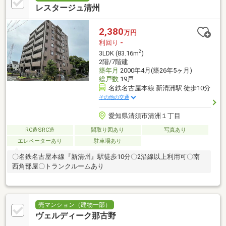
レスタージュ清州
2,380
万円
利回り
-
2
3LDK (83.16m
)
2階/7階建
築年月
2000年4月(築26年5ヶ月)
総戸数
19戸
名鉄名古屋本線 新清洲駅 徒歩10分
その他の交通
愛知県清須市清洲１丁目
RC造SRC造
間取り図あり
写真あり
エレベーターあり
駐車場あり
〇名鉄名古屋本線『新清州』駅徒歩10分〇2沿線以上利用可〇南
西角部屋〇トランクルームあり
売マンション（建物一部）
ヴェルディーク那古野