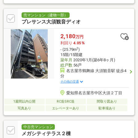
売マンション（建物一部）
プレサンス大須観音ディオ
2,180
万円
利回り
4.05％
2
- (25.79m
)
15階/15階建
築年月
2020年1月(築6年8ヶ月)
総戸数
56戸
名古屋市鶴舞線 大須観音駅 徒歩4
分
その他の交通
愛知県名古屋市中区大須２丁目
1週間以内公開
RC造SRC造
間取り図あり
写真あり
エレベーターあり
駐車場あり
中古売マンション
メガシティテラス２棟