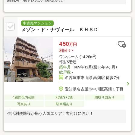
線利用・地下鉄丸の内駅徒歩5分
中古売マンション
メゾン・ド・ナヴィール ＫＨＳＤ
450
万円
利回り
-
2
ワンルーム (14.28m
)
2階/5階建
築年月
1989年12月(築36年9ヶ月)
総戸数
-
名古屋市東山線 高畑駅 徒歩7分
愛知県名古屋市中川区高畑１丁目
1週間以内公開
RC造SRC造
間取り図あり
写真あり
駐車場あり
生活利便施設が揃う人気エリア！客付けに強い！