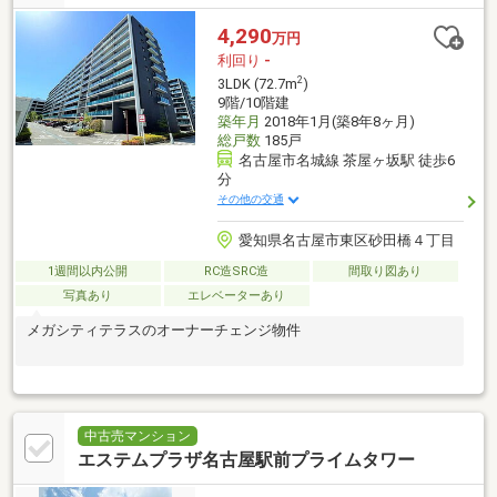
4,290
万円
利回り
-
2
3LDK (72.7m
)
9階/10階建
築年月
2018年1月(築8年8ヶ月)
総戸数
185戸
名古屋市名城線 茶屋ヶ坂駅 徒歩6
分
その他の交通
愛知県名古屋市東区砂田橋４丁目
1週間以内公開
RC造SRC造
間取り図あり
写真あり
エレベーターあり
メガシティテラスのオーナーチェンジ物件
中古売マンション
エステムプラザ名古屋駅前プライムタワー