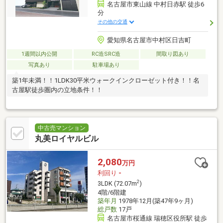
名古屋市東山線 中村日赤駅 徒歩6
分
その他の交通
愛知県名古屋市中村区日吉町
1週間以内公開
RC造SRC造
間取り図あり
写真あり
駐車場あり
築1年未満！！1LDK30平米ウォークインクローゼット付き！！名
古屋駅徒歩圏内の立地条件！！
中古売マンション
丸美ロイヤルビル
2,080
万円
利回り
-
2
3LDK (72.07m
)
4階/6階建
築年月
1978年12月(築47年9ヶ月)
総戸数
17戸
名古屋市桜通線 瑞穂区役所駅 徒歩