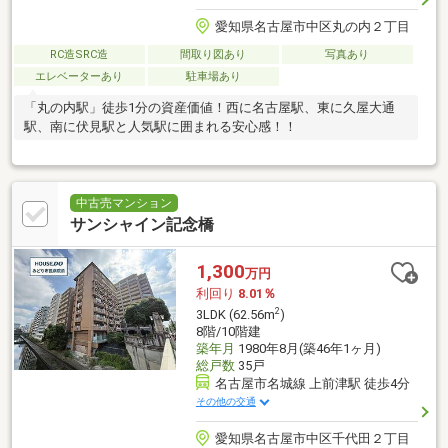
愛知県名古屋市中区丸の内２丁目
RC造SRC造
間取り図あり
写真あり
エレベーターあり
駐車場あり
「丸の内駅」徒歩1分の資産価値！西に名古屋駅、東に久屋大通
駅、南に伏見駅と人気駅に囲まれる安心感！！
中古売マンション
サンシャイン記念橋
1,300
万円
利回り
8.01％
2
3LDK (62.56m
)
8階/10階建
築年月
1980年8月(築46年1ヶ月)
総戸数
35戸
名古屋市名城線 上前津駅 徒歩4分
その他の交通
愛知県名古屋市中区千代田２丁目