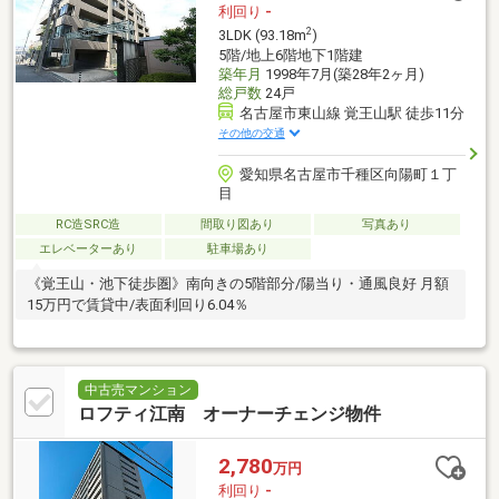
利回り
-
2
3LDK (93.18m
)
5階/地上6階地下1階建
築年月
1998年7月(築28年2ヶ月)
総戸数
24戸
名古屋市東山線 覚王山駅 徒歩11分
その他の交通
愛知県名古屋市千種区向陽町１丁
目
RC造SRC造
間取り図あり
写真あり
エレベーターあり
駐車場あり
《覚王山・池下徒歩圏》南向きの5階部分/陽当り・通風良好 月額
15万円で賃貸中/表面利回り6.04％
中古売マンション
ロフティ江南 オーナーチェンジ物件
2,780
万円
利回り
-