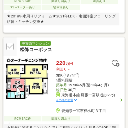
RC造SRC造
間取り図あり
写真あり
エレベーターあり
駐車場あり
★2018年水周りリフォーム★2021年LDK・南側洋室フローリング
貼替・キッチン交換★
中古売マンション
松降コーポラス
220
万円
利回り
-
2
3DK (48.74m
)
5階/5階建
築年月
1973年5月(築53年4ヶ月)
総戸数
30戸
東海道本線 尾張一宮駅 徒歩27分
その他の交通
愛知県一宮市枠杁町３丁目
RC造SRC造
間取り図あり
不動産に関することはなんでもご相談ください！見るだけOK！聞