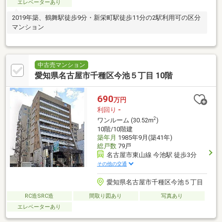
エレベーターあり
2019年築、鶴舞駅徒歩9分・新栄町駅徒歩11分の2駅利用可の区分
マンション
中古売マンション
愛知県名古屋市千種区今池５丁目 10階
690
万円
利回り
-
2
ワンルーム (30.52m
)
10階/10階建
築年月
1985年9月(築41年)
総戸数
79戸
名古屋市東山線 今池駅 徒歩3分
その他の交通
愛知県名古屋市千種区今池５丁目
RC造SRC造
間取り図あり
写真あり
エレベーターあり