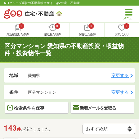
NTTグループ運営の不動産総合サイト goo住宅・不動産
1
0
0
0
最近検索した条件
最近見た物件
保存した条件
お気に入り
区分マンション 愛知県の不動産投資・収益物
件・投資物件一覧
地域
変更する
愛知県
条件
変更する
区分マンション
検索条件を保存
新着メールを受取る
143
件
が該当しました。