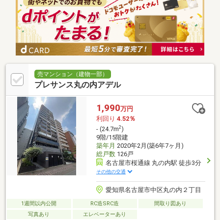
売マンション（建物一部）
プレサンス丸の内アデル
1,990
万円
利回り
4.52％
2
- (24.7m
)
9階/15階建
築年月
2020年2月(築6年7ヶ月)
総戸数
126戸
名古屋市桜通線 丸の内駅 徒歩3分
その他の交通
愛知県名古屋市中区丸の内２丁目
1週間以内公開
RC造SRC造
間取り図あり
写真あり
エレベーターあり