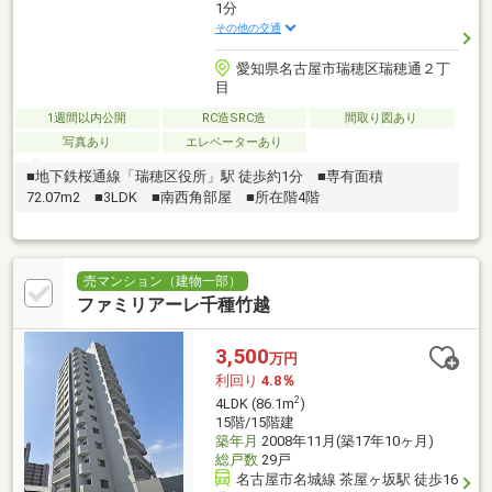
1分
その他の交通
愛知県名古屋市瑞穂区瑞穂通２丁
目
1週間以内公開
RC造SRC造
間取り図あり
写真あり
エレベーターあり
■地下鉄桜通線「瑞穂区役所」駅 徒歩約1分 ■専有面積
72.07m2 ■3LDK ■南西角部屋 ■所在階4階
売マンション（建物一部）
ファミリアーレ千種竹越
3,500
万円
利回り
4.8％
2
4LDK (86.1m
)
15階/15階建
築年月
2008年11月(築17年10ヶ月)
総戸数
29戸
名古屋市名城線 茶屋ヶ坂駅 徒歩16