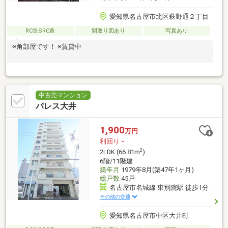
愛知県名古屋市北区萩野通２丁目
RC造SRC造
間取り図あり
写真あり
※角部屋です！ ※賃貸中
中古売マンション
パレス大井
1,900
万円
利回り
-
2
2LDK (66.81m
)
6階/11階建
築年月
1979年8月(築47年1ヶ月)
総戸数
45戸
名古屋市名城線 東別院駅 徒歩1分
その他の交通
愛知県名古屋市中区大井町