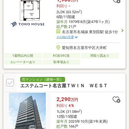
万円
利回り
-
2
2LDK (63.52m
)
6階/11階建
築年月
1979年8月(築47年1ヶ月)
総戸数
21戸
名古屋市名城線 東別院駅 徒歩1分
その他の交通
愛知県名古屋市中区大井町
1週間以内公開
RC造SRC造
間取り図あり
エレベーターあり
駐車場あり
売マンション（建物一部）
エステムコート名古屋ＴＷＩＮ ＷＥＳＴ
2,290
万円
利回り
4％
2
1LDK (31.08m
)
12階/15階建
築年月
2025年10月(築1年未満)
総戸数
166戸