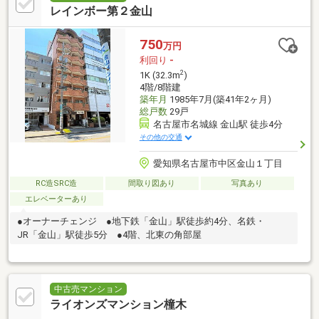
レインボー第２金山
750
万円
利回り
-
2
1K (32.3m
)
4階/8階建
築年月
1985年7月(築41年2ヶ月)
総戸数
29戸
名古屋市名城線 金山駅 徒歩4分
その他の交通
愛知県名古屋市中区金山１丁目
RC造SRC造
間取り図あり
写真あり
エレベーターあり
●オーナーチェンジ ●地下鉄「金山」駅徒歩約4分、名鉄・
JR「金山」駅徒歩5分 ●4階、北東の角部屋
中古売マンション
ライオンズマンション橦木