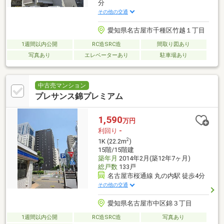
分
その他の交通
愛知県名古屋市千種区竹越１丁目
1週間以内公開
RC造SRC造
間取り図あり
写真あり
エレベーターあり
駐車場あり
中古売マンション
プレサンス錦プレミアム
1,590
万円
利回り
-
2
1K (22.2m
)
15階/15階建
築年月
2014年2月(築12年7ヶ月)
総戸数
133戸
名古屋市桜通線 丸の内駅 徒歩4分
その他の交通
愛知県名古屋市中区錦３丁目
1週間以内公開
RC造SRC造
写真あり