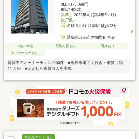
2
3LDK (73.08m
)
8階/14階建
築年月
2022年4月(築4年5ヶ月)
総戸数
-
名鉄犬山線 江南駅 徒歩12分
愛知県江南市古知野町宮裏
RC造SRC造
間取り図あり
写真あり
エレベーターあり
賃貸中のオーナーチェンジ物件 ■家具家電照明付き・家賃月額
11 万円 ■安定した家賃収入を実現
中古売マンション