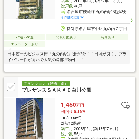
築年月
2003年10月(築22年11ヶ月)
総戸数
96戸
名古屋市桜通線 丸の内駅 徒歩2分
その他の交通
愛知県名古屋市中区丸の内２丁目
RC造SRC造
間取り図あり
写真あり
エレベーターあり
日本随一のビジネス街「丸の内駅」徒歩2分！！日照が良く、プラ
イバシー性が高いで人気の角部屋物件！！
売マンション（建物一部）
プレサンスＳＡＫＡＥ白川公園
1,450
万円
利回り
5.46％
2
1K (23.8m
)
2階/12階建
築年月
2008年2月(築18年7ヶ月)
総戸数
55戸