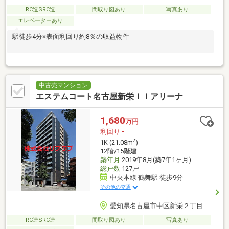
RC造SRC造
間取り図あり
写真あり
エレベーターあり
駅徒歩4分×表面利回り約8％の収益物件
中古売マンション
エステムコート名古屋新栄ＩＩアリーナ
1,680
万円
利回り
-
2
1K (21.08m
)
12階/15階建
築年月
2019年8月(築7年1ヶ月)
総戸数
127戸
中央本線 鶴舞駅 徒歩9分
その他の交通
愛知県名古屋市中区新栄２丁目
RC造SRC造
間取り図あり
写真あり