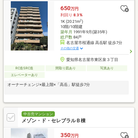
650
万円
利回り
8.3％
2
1K (20.21m
)
10階/10階建
築年月
1991年9月(築35年)
総戸数
84戸
名古屋市桜通線 高岳駅 徒歩7分
その他の交通
愛知県名古屋市東区泉３丁目
RC造SRC造
間取り図あり
写真あり
エレベーターあり
オーナーチェンジ×最上階×「高岳」駅徒歩7分
中古売マンション
メゾン・ド・セレブラルＢ棟
350
万円