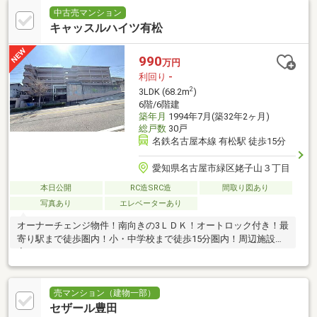
中古売マンション
キャッスルハイツ有松
990
万円
利回り
-
2
3LDK (68.2m
)
6階/6階建
築年月
1994年7月(築32年2ヶ月)
総戸数
30戸
名鉄名古屋本線 有松駅 徒歩15分
愛知県名古屋市緑区姥子山３丁目
本日公開
RC造SRC造
間取り図あり
写真あり
エレベーターあり
オーナーチェンジ物件！南向きの3ＬＤＫ！オートロック付き！最
寄り駅まで徒歩圏内！小・中学校まで徒歩15分圏内！周辺施設充
実！
売マンション（建物一部）
セザール豊田