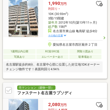
1,990
万円
利回り
-
2
1DK (30.93m
)
3階/15階建
築年月
2012年10月(築13年11ヶ月)
総戸数
158戸
名古屋市東山線 亀島駅 徒歩8分
その他の交通
愛知県名古屋市西区菊井２丁目
1週間以内公開
RC造SRC造
間取り図あり
写真あり
エレベーターあり
駐車場あり
名古屋駅徒歩約8分、名古屋中心部に位置した好立地1DKオーナー
チェンジ物件です！表面利回り4.94％
売マンション（建物一部）
ファステート名古屋ラプソディ
2,080
万円
利回り
4.83％