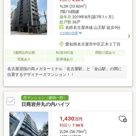
2
1LDK (33.82m
)
7階/10階建
築年月
2019年8月(築7年1ヶ月)
総戸数
36戸
名鉄名古屋本線 山王駅 徒歩9分
その他の交通
愛知県名古屋市中区正木２丁目
1週間以内公開
RC造SRC造
間取り図あり
写真あり
駐車場あり
名古屋屈指の両メガターミナル「名古屋駅」と「金山駅」の間に
位置するデザイナーズマンション！！
売マンション（建物一部）
日商岩井丸の内ハイツ
1,430
万円
利回り
7.04％
2
2LDK (56.75m
)