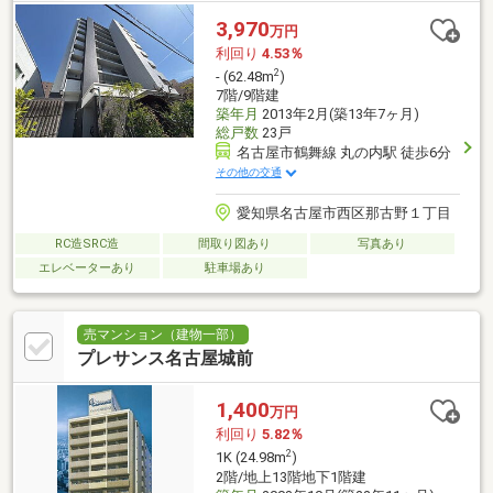
3,970
万円
利回り
4.53％
2
- (62.48m
)
7階/9階建
築年月
2013年2月(築13年7ヶ月)
総戸数
23戸
名古屋市鶴舞線 丸の内駅 徒歩6分
その他の交通
愛知県名古屋市西区那古野１丁目
RC造SRC造
間取り図あり
写真あり
エレベーターあり
駐車場あり
売マンション（建物一部）
プレサンス名古屋城前
1,400
万円
利回り
5.82％
2
1K (24.98m
)
2階/地上13階地下1階建