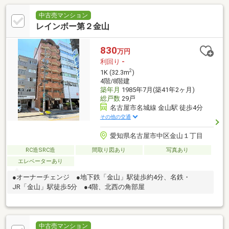
中古売マンション
レインボー第２金山
830
万円
利回り
-
2
1K (32.3m
)
4階/8階建
築年月
1985年7月(築41年2ヶ月)
総戸数
29戸
名古屋市名城線 金山駅 徒歩4分
その他の交通
愛知県名古屋市中区金山１丁目
RC造SRC造
間取り図あり
写真あり
エレベーターあり
●オーナーチェンジ ●地下鉄「金山」駅徒歩約4分、名鉄・
JR「金山」駅徒歩5分 ●4階、北西の角部屋
中古売マンション