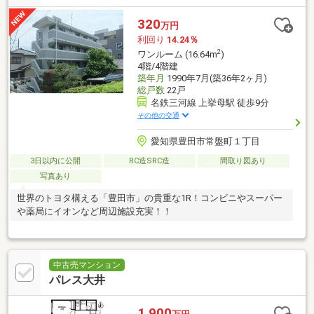
320
万円
利回り
14.24％
2
ワンルーム (16.64m
)
4階/4階建
築年月
1990年7月(築36年2ヶ月)
総戸数
22戸
名鉄三河線 上挙母駅 徒歩9分
その他の交通
愛知県豊田市常盤町１丁目
3日以内に公開
RC造SRC造
間取り図あり
写真あり
世界のトヨタ構える「豊田市」の貴重な1R！コンビニやスーパー
や薬局にイオンなど周辺施設充実！！
中古売マンション
パレス大井
1,900