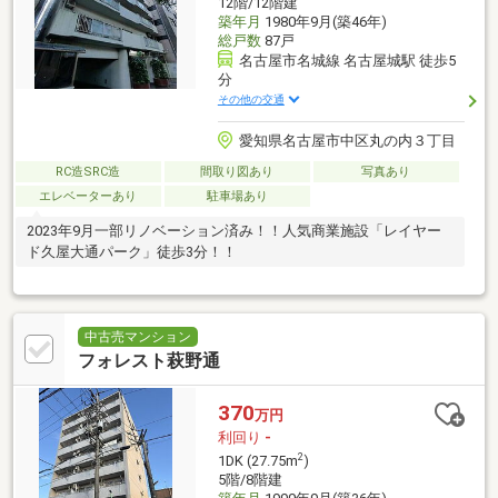
12階/12階建
築年月
1980年9月(築46年)
総戸数
87戸
名古屋市名城線 名古屋城駅 徒歩5
分
その他の交通
愛知県名古屋市中区丸の内３丁目
RC造SRC造
間取り図あり
写真あり
エレベーターあり
駐車場あり
2023年9月一部リノベーション済み！！人気商業施設「レイヤー
ド久屋大通パーク」徒歩3分！！
中古売マンション
フォレスト萩野通
370
万円
利回り
-
2
1DK (27.75m
)
5階/8階建