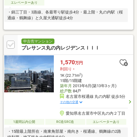
エレベーターあり
・錦三丁目・3路線、各最寄り駅徒歩4分・最上階・丸の内駅（桜
通線・鶴舞線）と久屋大通駅徒歩4分
中古売マンション
プレサンス丸の内レジデンスＩＩＩ
1,570
万円
利回り
-
2
1K (22.71m
)
15階/15階建
築年月
2013年6月(築13年3ヶ月)
総戸数
84戸
名古屋市桜通線 丸の内駅 徒歩5分
その他の交通
愛知県名古屋市中区丸の内２丁目
1週間以内公開
RC造SRC造
エレベーターあり
・15階最上階所在・南東角部屋・南向き・桜通線、鶴舞線の2路