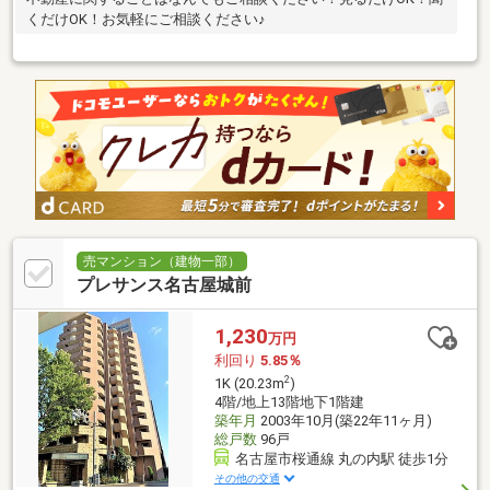
くだけOK！お気軽にご相談ください♪
売マンション（建物一部）
プレサンス名古屋城前
1,230
万円
利回り
5.85％
2
1K (20.23m
)
4階/地上13階地下1階建
築年月
2003年10月(築22年11ヶ月)
総戸数
96戸
名古屋市桜通線 丸の内駅 徒歩1分
その他の交通