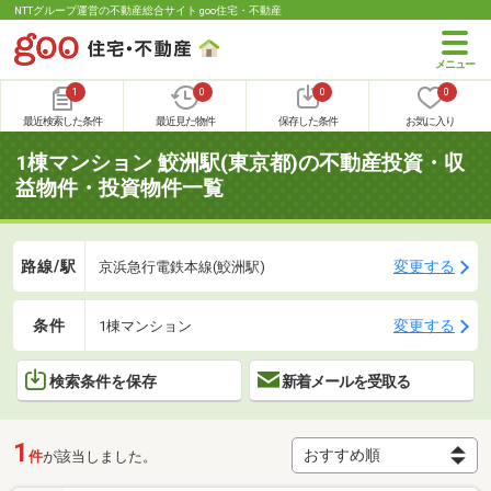
NTTグループ運営の不動産総合サイト goo住宅・不動産
1
0
0
0
最近検索した条件
最近見た物件
保存した条件
お気に入り
1棟マンション 鮫洲駅(東京都)の不動産投資・収
益物件・投資物件一覧
路線/駅
変更する
京浜急行電鉄本線(鮫洲駅)
条件
変更する
1棟マンション
検索条件を保存
新着メールを受取る
1
件
が該当しました。