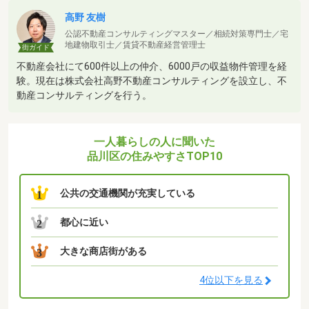
高野 友樹
公認不動産コンサルティングマスター／相続対策専門士／宅
地建物取引士／賃貸不動産経営管理士
街ガイド
不動産会社にて600件以上の仲介、6000戸の収益物件管理を経
験。現在は株式会社高野不動産コンサルティングを設立し、不
動産コンサルティングを行う。
一人暮らしの人に聞いた
品川区の住みやすさTOP10
公共の交通機関が充実している
1
都心に近い
2
大きな商店街がある
3
4位以下を見る