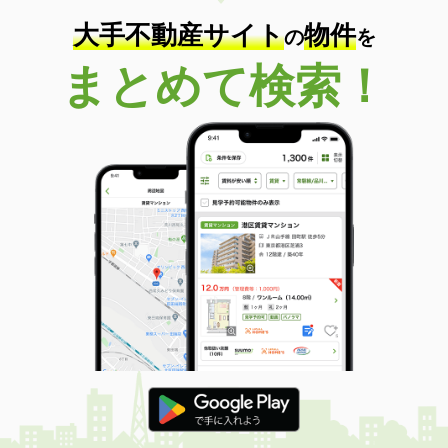
大手不動産サイト
物件
の
を
まとめて検索！