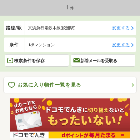
1
件
路線/駅
変更する
京浜急行電鉄本線(鮫洲駅)
条件
変更する
1棟マンション
検索条件を保存
新着メールを受取る
お気に入り物件一覧を見る