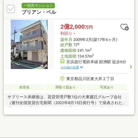
一括売マンション
ブリアン・ベル
2億2,000
万円
利回り
-
築年月
2009年3月(築17年6ヶ月)
総戸数
7戸
2
建物面積
241.1m
2
土地面積
134.57m
京浜急行電鉄本線 鮫洲駅 徒歩6分
その他の交通
東京都品川区東大井２丁目
鉄骨造
間取り図あり
写真あり
サブリース承継後は、賃貸管理戸数1位の大東建託グループ会社
（週刊全国賃貸住宅新聞（2022年8月15日発行号）で発表された
「2022年管理戸数ランキング1083社」において第1位を獲得）が
管理を行い、