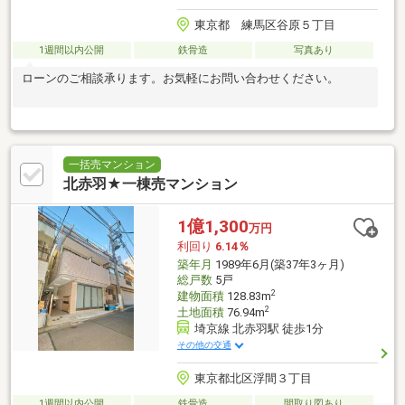
東京都 練馬区谷原５丁目
1週間以内公開
鉄骨造
写真あり
ローンのご相談承ります。お気軽にお問い合わせください。
一括売マンション
北赤羽★一棟売マンション
1億1,300
万円
利回り
6.14％
築年月
1989年6月(築37年3ヶ月)
総戸数
5戸
2
建物面積
128.83m
2
土地面積
76.94m
埼京線 北赤羽駅 徒歩1分
その他の交通
東京都北区浮間３丁目
1週間以内公開
鉄骨造
間取り図あり