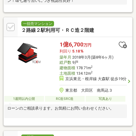
ン！環七通り沿いにつき視認性良好！
一括売マンション
２路線２駅利用可・ＲＣ造２階建
1億6,700
万円
利回り
5.18％
築年月
2018年3月(築8年6ヶ月)
総戸数
9戸
2
建物面積
178.71m
2
土地面積
134.12m
京浜東北・根岸線 大森駅 徒歩19分
東京都 大田区 南馬込３
1週間以内公開
RC造SRC造
写真あり
ローンのご相談承ります。お気軽にお問い合わせください。