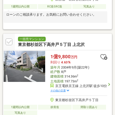
1週間以内公開
RC造SRC造
写真あり
ローンのご相談承ります。お気軽にお問い合わせください。
一括売マンション
東京都杉並区下高井戸５丁目 上北沢
1億9,800
万円
利回り
4.63％
築年月
2004年9月(築22年)
総戸数
8戸
2
建物面積
314.36m
2
土地面積
197.73m
京王電鉄京王線 上北沢駅 徒歩10分
その他の交通
東京都杉並区下高井戸５丁目
1週間以内公開
鉄骨造
間取り図あり
写真あり