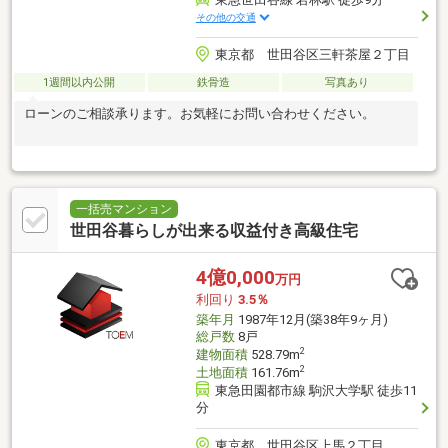
その他の交通
東京都 世田谷区三軒茶屋２丁目
1週間以内公開
鉄骨造
写真あり
ローンのご相談承ります。お気軽にお問い合わせください。
一括売マンション
世田谷暮らしが出来る収益付き高級住宅
4億0,000
万円
利回り
3.5％
築年月
1987年12月(築38年9ヶ月)
総戸数
8戸
2
建物面積
528.79m
2
土地面積
161.76m
東急田園都市線 駒沢大学駅 徒歩11
分
東京都 世田谷区上馬２丁目