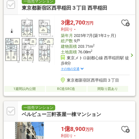
一括売マンション
東京都新宿区西早稲田３丁目 西早稲田
3億2,700
万円
利回り
-
築年月
2025年7月(築1年2ヶ月)
総戸数
9戸
2
建物面積
203.71m
2
土地面積
76.08m
東京メトロ副都心線 西早稲田駅 徒
歩8分
その他の交通
東京都新宿区西早稲田３丁目
1週間以内公開
RC造SRC造
間取り図あり
一括売マンション
ベルビュー三軒茶屋一棟マンション
1億8,900
万円
利回り
-