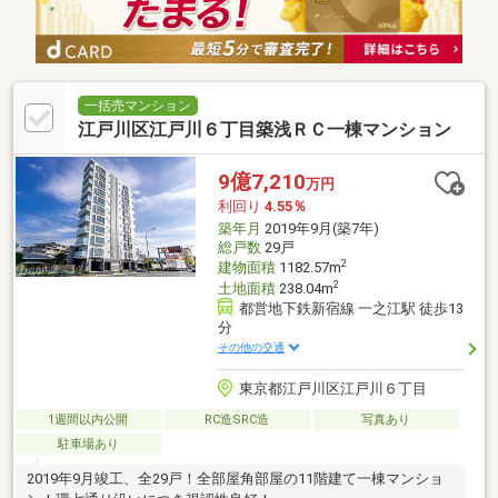
一括売マンション
江戸川区江戸川６丁目築浅ＲＣ一棟マンション
9億7,210
万円
利回り
4.55％
築年月
2019年9月(築7年)
総戸数
29戸
2
建物面積
1182.57m
2
土地面積
238.04m
都営地下鉄新宿線 一之江駅 徒歩13
分
その他の交通
東京都江戸川区江戸川６丁目
1週間以内公開
RC造SRC造
写真あり
駐車場あり
2019年9月竣工、全29戸！全部屋角部屋の11階建て一棟マンショ