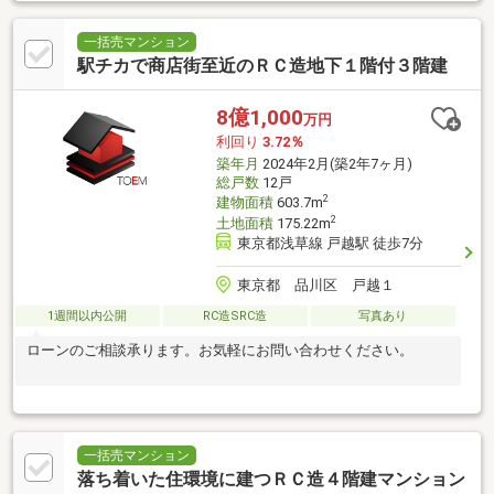
一括売マンション
駅チカで商店街至近のＲＣ造地下１階付３階建
8億1,000
万円
利回り
3.72％
築年月
2024年2月(築2年7ヶ月)
総戸数
12戸
2
建物面積
603.7m
2
土地面積
175.22m
東京都浅草線 戸越駅 徒歩7分
東京都 品川区 戸越１
1週間以内公開
RC造SRC造
写真あり
ローンのご相談承ります。お気軽にお問い合わせください。
一括売マンション
落ち着いた住環境に建つＲＣ造４階建マンション