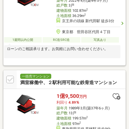
築年月
2022年4月(築4年5ヶ月)
総戸数
3戸
2
建物面積
102.87m
2
土地面積
36.29m
京王井の頭線 新代田駅 徒歩3分
東京都 世田谷区代田４丁目
1週間以内公開
RC造SRC造
写真あり
ローンのご相談承ります。お気軽にお問い合わせください。
一括売マンション
満室稼働中、２駅利用可能な鉄骨造マンション
1億9,500
万円
利回り
4.89％
築年月
1989年3月(築37年6ヶ月)
総戸数
13戸
2
建物面積
199.57m
2
土地面積
97m
東急世田谷線 若林駅 徒歩9分