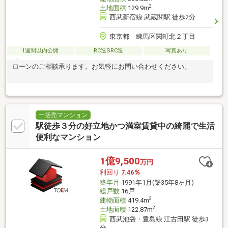
2
土地面積
129.9m
西武新宿線 武蔵関駅 徒歩2分
東京都 練馬区関町北２丁目
1週間以内公開
RC造SRC造
写真あり
ローンのご相談承ります。お気軽にお問い合わせください。
一括売マンション
駅徒歩３分の好立地かつ満室賃貸中の綺麗で生活
便利なマンション
1億9,500
万円
利回り
7.46％
築年月
1991年1月(築35年8ヶ月)
総戸数
16戸
2
建物面積
419.4m
2
土地面積
122.87m
西武池袋・豊島線 江古田駅 徒歩3
分