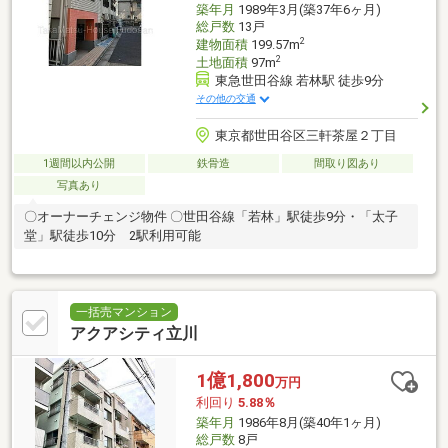
築年月
1989年3月(築37年6ヶ月)
総戸数
13戸
2
建物面積
199.57m
2
土地面積
97m
東急世田谷線 若林駅 徒歩9分
その他の交通
東京都世田谷区三軒茶屋２丁目
1週間以内公開
鉄骨造
間取り図あり
写真あり
〇オーナーチェンジ物件 〇世田谷線「若林」駅徒歩9分・「太子
堂」駅徒歩10分 2駅利用可能
一括売マンション
アクアシティ立川
1億1,800
万円
利回り
5.88％
築年月
1986年8月(築40年1ヶ月)
総戸数
8戸