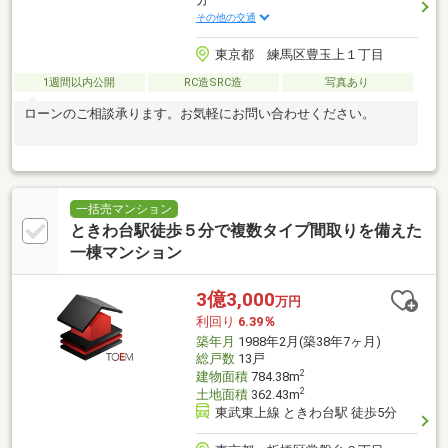
その他の交通
東京都 練馬区豊玉上１丁目
1週間以内公開
RC造SRC造
写真あり
ローンのご相談承ります。お気軽にお問い合わせください。
一括売マンション
ときわ台駅徒歩５分で複数タイプ間取りを備えた
一棟マンション
3億3,000
万円
利回り
6.39％
築年月
1988年2月(築38年7ヶ月)
総戸数
13戸
2
建物面積
784.38m
2
土地面積
362.43m
東武東上線 ときわ台駅 徒歩5分