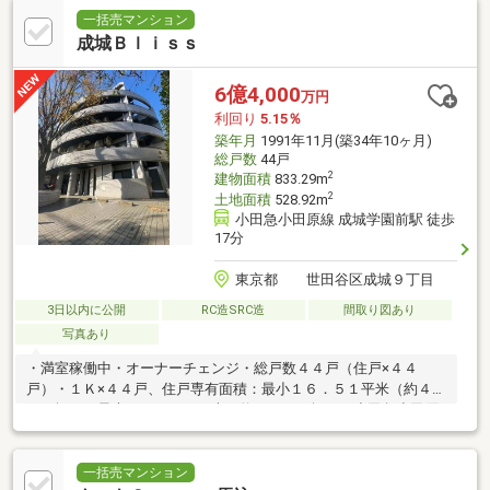
一括売マンション
成城Ｂｌｉｓｓ
6億4,000
万円
利回り
5.15％
築年月
1991年11月(築34年10ヶ月)
総戸数
44戸
2
建物面積
833.29m
2
土地面積
528.92m
小田急小田原線 成城学園前駅 徒歩
17分
東京都 世田谷区成城９丁目
3日以内に公開
RC造SRC造
間取り図あり
写真あり
・満室稼働中・オーナーチェンジ・総戸数４４戸（住戸×４４
戸）・１Ｋ×４４戸、住戸専有面積：最小１６．５１平米（約４．
９９坪）～最大１７．６８平米（約５．３４坪）・小田急小田原
線「成城学園前」駅バス４分「都立総合工科高校前」停徒歩３分
も利用可
一括売マンション