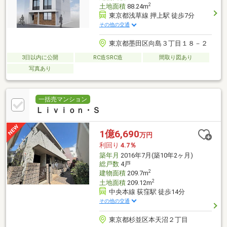
2
土地面積
88.24m
東京都浅草線 押上駅 徒歩7分
その他の交通
東京都墨田区向島３丁目１８－２
3日以内に公開
RC造SRC造
間取り図あり
写真あり
一括売マンション
Ｌｉｖｉｏｎ・Ｓ
1億6,690
万円
利回り
4.7％
築年月
2016年7月(築10年2ヶ月)
総戸数
4戸
2
建物面積
209.7m
2
土地面積
209.12m
中央本線 荻窪駅 徒歩14分
その他の交通
東京都杉並区本天沼２丁目