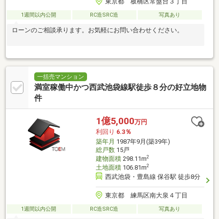
東京都 板橋区常盤台３丁目
1週間以内公開
RC造SRC造
写真あり
ローンのご相談承ります。お気軽にお問い合わせください。
一括売マンション
満室稼働中かつ西武池袋線駅徒歩８分の好立地物
件
1億5,000
万円
利回り
6.3％
築年月
1987年9月(築39年)
総戸数
15戸
2
建物面積
298.11m
2
土地面積
106.81m
西武池袋・豊島線 保谷駅 徒歩8分
東京都 練馬区南大泉４丁目
1週間以内公開
RC造SRC造
写真あり