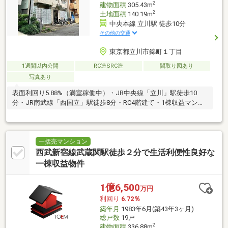
2
建物面積
305.43m
2
土地面積
140.19m
中央本線 立川駅 徒歩10分
その他の交通
東京都立川市錦町１丁目
1週間以内公開
RC造SRC造
間取り図あり
写真あり
表面利回り5.88%（満室稼働中）・JR中央線「立川」駅徒歩10
分・JR南武線「西国立」駅徒歩8分・RC4階建て・1棟収益マンシ
ョン
一括売マンション
西武新宿線武蔵関駅徒歩２分で生活利便性良好な
一棟収益物件
1億6,500
万円
利回り
6.72％
築年月
1983年6月(築43年3ヶ月)
総戸数
19戸
2
建物面積
336.88m