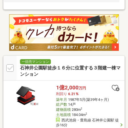
一括売マンション
石神井公園駅徒歩１６分に位置する３階建一棟マ
ンション
1億2,000
万円
利回り
6.21％
築年月
1987年5月(築39年4ヶ月)
総戸数
14戸
2
建物面積
280m
2
土地面積
184.04m
西武池袋・豊島線 石神井公園駅 徒
歩16分