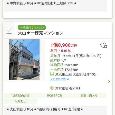
★中野駅徒歩10分★RC造4階建★土地約50坪★
一括売マンション
大山★一棟売マンション
1億8,900
万円
利回り
5.01％
築年月
1992年11月(築33年10ヶ月)
総戸数
5戸
2
建物面積
295.63m
2
土地面積
172.82m
東武東上線 大山駅 徒歩10分
その他の交通
東京都板橋区幸町
1週間以内公開
RC造SRC造
間取り図あり
写真あり
★大山駅徒歩10分★3路線3駅利用可★RC造3階建★