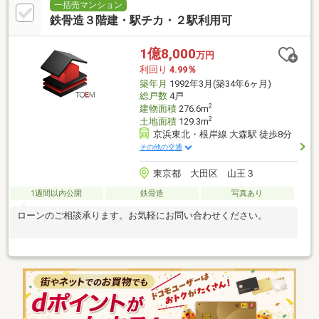
一括売マンション
鉄骨造３階建・駅チカ・２駅利用可
1億8,000
万円
利回り
4.99％
築年月
1992年3月(築34年6ヶ月)
総戸数
4戸
2
建物面積
276.6m
2
土地面積
129.3m
京浜東北・根岸線 大森駅 徒歩8分
その他の交通
東京都 大田区 山王３
1週間以内公開
鉄骨造
写真あり
ローンのご相談承ります。お気軽にお問い合わせください。