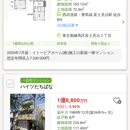
2
建物面積
165.12m
2
土地面積
72.5m
西武池袋・豊島線 富士見台駅 徒歩
8分
その他の交通
東京都練馬区富士見台２丁目
1週間以内公開
鉄骨造
間取り図あり
2026年7月築・イトーピアホーム(株)施工の新築一棟マンション
想定年間収入7 200 000円
一括売マンション
ハイツたちばな
1億8,800
万円
利回り
3.59％
築年月
1989年12月(築36年9ヶ月)
総戸数
8戸
2
建物面積
226.6m
2
土地面積
111.43m