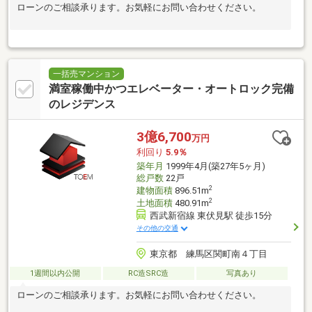
ローンのご相談承ります。お気軽にお問い合わせください。
一括売マンション
満室稼働中かつエレベーター・オートロック完備
のレジデンス
3億6,700
万円
利回り
5.9％
築年月
1999年4月(築27年5ヶ月)
総戸数
22戸
2
建物面積
896.51m
2
土地面積
480.91m
西武新宿線 東伏見駅 徒歩15分
その他の交通
東京都 練馬区関町南４丁目
1週間以内公開
RC造SRC造
写真あり
ローンのご相談承ります。お気軽にお問い合わせください。