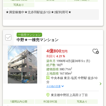
写真あり
★満室稼働中★北赤羽駅徒歩1分★2駅利用可★
一括売マンション
中野★一棟売マンション
4億800
万円
利回り
4.21％
築年月
1990年4月(築36年5ヶ月)
総戸数
18戸
2
建物面積
380.71m
2
土地面積
167.85m
中央本線 東京-塩尻 中野駅 徒歩10
分
その他の交通
東京都中野区上高田２丁目
1週間以内公開
RC造SRC造
写真あり