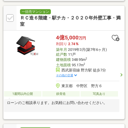
一括売マンション
ＲＣ造６階建・駅チカ・２０２０年外壁工事・満
室
4億5,000
万円
利回り
2.74％
築年月
2019年3月(築7年6ヶ月)
総戸数
11戸
2
建物面積
348.95m
2
土地面積
95.17m
西武新宿線 野方駅 徒歩7分
その他の交通
東京都 中野区 野方６
1週間以内公開
鉄骨造
写真あり
ローンのご相談承ります。お気軽にお問い合わせください。