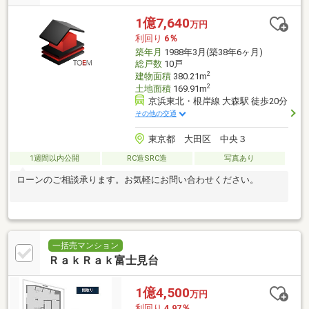
1億7,640
万円
利回り
6％
築年月
1988年3月(築38年6ヶ月)
総戸数
10戸
2
建物面積
380.21m
2
土地面積
169.91m
京浜東北・根岸線 大森駅 徒歩20分
その他の交通
東京都 大田区 中央３
1週間以内公開
RC造SRC造
写真あり
ローンのご相談承ります。お気軽にお問い合わせください。
一括売マンション
ＲａｋＲａｋ富士見台
1億4,500
万円
利回り
4.97％