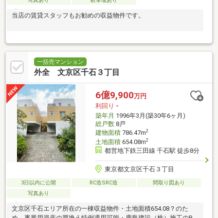
写真あり
駐車場あり
当店の賃貸スタッフもお勧めの収益物件です。
一括売マンション
外全 文京区千石３丁目
6億9,900
万円
利回り
-
築年月
1996年3月(築30年6ヶ月)
総戸数
8戸
2
建物面積
786.47m
2
土地面積
654.08m
都営地下鉄三田線 千石駅 徒歩8分
東京都文京区千石３丁目
3日以内に公開
RC造SRC造
間取り図あり
写真あり
文京区千石エリア所在の一棟収益物件・土地面積654.08？のた
め、事業用資産の買換え特例適用可能・鹿島建設（株）施工のRC