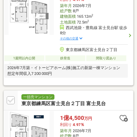
築年月
2026年7月
総戸数
8戸
2
建物面積
165.12m
2
土地面積
72.5m
西武池袋・豊島線 富士見台駅 徒歩
8分
その他の交通
東京都練馬区富士見台２丁目
1週間以内公開
鉄骨造
間取り図あり
2026年7月築・イトーピアホーム(株)施工の新築一棟マンション
想定年間収入7 200 000円
一括売マンション
東京都練馬区富士見台２丁目 富士見台
1億4,500
万円
利回り
4.97％
築年月
2026年7月
総戸数
8戸