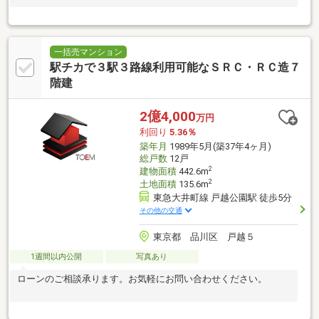
一括売マンション
駅チカで３駅３路線利用可能なＳＲＣ・ＲＣ造７
階建
2億4,000
万円
利回り
5.36％
築年月
1989年5月(築37年4ヶ月)
総戸数
12戸
2
建物面積
442.6m
2
土地面積
135.6m
東急大井町線 戸越公園駅 徒歩5分
その他の交通
東京都 品川区 戸越５
1週間以内公開
写真あり
ローンのご相談承ります。お気軽にお問い合わせください。