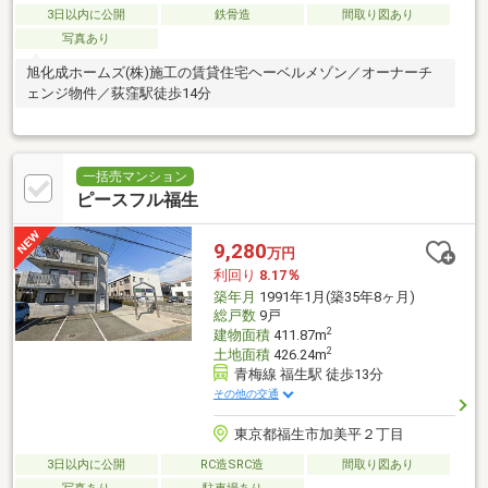
3日以内に公開
鉄骨造
間取り図あり
写真あり
旭化成ホームズ(株)施工の賃貸住宅ヘーベルメゾン／オーナーチ
ェンジ物件／荻窪駅徒歩14分
一括売マンション
ピースフル福生
9,280
万円
利回り
8.17％
築年月
1991年1月(築35年8ヶ月)
総戸数
9戸
2
建物面積
411.87m
2
土地面積
426.24m
青梅線 福生駅 徒歩13分
その他の交通
東京都福生市加美平２丁目
3日以内に公開
RC造SRC造
間取り図あり