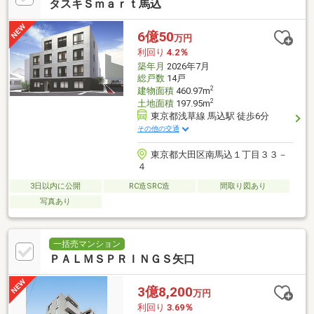
タスキＳｍａｒｔ馬込
6億50
万円
利回り
4.2％
築年月
2026年7月
総戸数
14戸
2
建物面積
460.97m
2
土地面積
197.95m
東京都浅草線 馬込駅 徒歩6分
その他の交通
東京都大田区南馬込１丁目３３－
４
3日以内に公開
RC造SRC造
間取り図あり
写真あり
一括売マンション
ＰＡＬＭＳＰＲＩＮＧＳ矢口
3億8,200
万円
利回り
3.69％