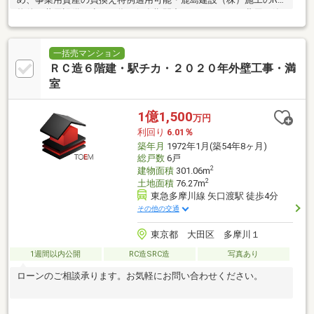
物件・共用設備が少ない為、保有期間中のメンテナンス費用の節
約が可能
一括売マンション
ＲＣ造６階建・駅チカ・２０２０年外壁工事・満
室
1億1,500
万円
利回り
6.01％
築年月
1972年1月(築54年8ヶ月)
総戸数
6戸
2
建物面積
301.06m
2
土地面積
76.27m
東急多摩川線 矢口渡駅 徒歩4分
その他の交通
東京都 大田区 多摩川１
1週間以内公開
RC造SRC造
写真あり
ローンのご相談承ります。お気軽にお問い合わせください。