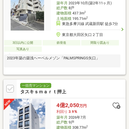
築年月
2023年10月(築2年11ヶ月)
総戸数
8戸
2
建物面積
437.3m
2
土地面積
195.71m
東急多摩川線 武蔵新田駅 徒歩7分
東京都大田区矢口２丁目
3日以内に公開
鉄骨造
間取り図あり
写真あり
2023年築の築浅ヘーベルメゾン「PALMSPRINGS矢口」
一括売マンション
タスキｓｍａｒｔ押上
4億2,050
万円
利回り
3.9％
築年月
2026年7月
総戸数
9戸
2
建物面積
308.77m