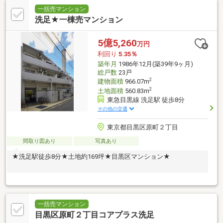
一括売マンション
洗足★一棟売マンション
5億5,260
万円
利回り
5.35％
築年月
1986年12月(築39年9ヶ月)
総戸数
23戸
2
建物面積
966.07m
2
土地面積
560.83m
東急目黒線 洗足駅 徒歩8分
その他の交通
東京都目黒区原町２丁目
間取り図あり
写真あり
★洗足駅徒歩8分★土地約169坪★目黒区マンション★
一括売マンション
目黒区原町２丁目コアプラス洗足