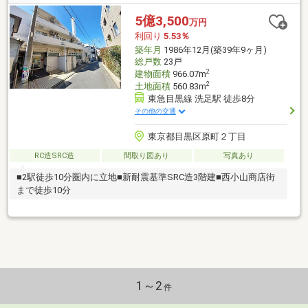
5億3,500
万円
利回り
5.53％
築年月
1986年12月(築39年9ヶ月)
総戸数
23戸
2
建物面積
966.07m
2
土地面積
560.83m
東急目黒線 洗足駅 徒歩8分
その他の交通
東京都目黒区原町２丁目
RC造SRC造
間取り図あり
写真あり
■2駅徒歩10分圏内に立地■新耐震基準SRC造3階建■西小山商店街
まで徒歩10分
1～2
件