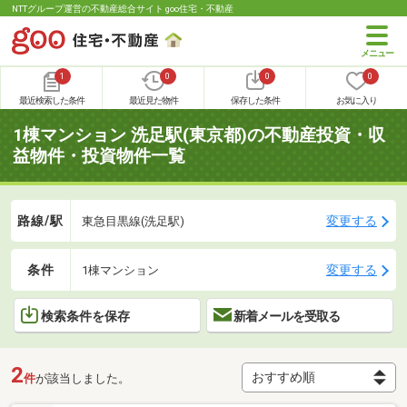
NTTグループ運営の不動産総合サイト goo住宅・不動産
1
0
0
0
最近検索した条件
最近見た物件
保存した条件
お気に入り
1棟マンション 洗足駅(東京都)の不動産投資・収
益物件・投資物件一覧
路線/駅
変更する
東急目黒線(洗足駅)
条件
変更する
1棟マンション
検索条件を保存
新着メールを受取る
2
件
が該当しました。