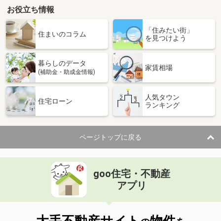
お役立ち情報
「住みたい街」
住まいのコラム
を見つけよう
暮らしのデータ
家賃相場
(補助金・助成金情報)
人気タウン
住宅ローン
ランキング
ページトップに戻る
goo住宅・不動産
アプリ
大手不動産サイト
物件