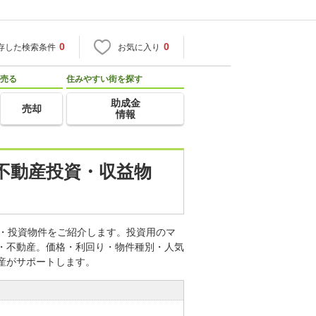
0
0
存した検索条件
お気に入り
売る
住みやすい街を探す
助成金
売却
情報
の不動産投資・収益物
件・投資物件をご紹介します。投資用のマ
宅・不動産。価格・利回り・物件種別・人気
産がサポートします。