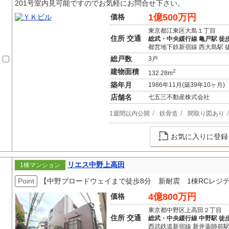
201号室内見可能ですのでお気軽にお問合せ下さい。
1億500万円
価格
東京都江東区大島１丁目
住所 交通
総武・中央緩行線 亀戸駅 徒歩
都営地下鉄新宿線 西大島駅 
総戸数
3戸
建物面積
2
132.28m
築年月
1986年11月(築39年10ヶ月)
店舗名
七五三不動産株式会社
1週間以内公開
鉄骨造
間取り図あり
お気に入りに登録
リエス中野上高田
1棟マンション
Point
【中野ブロードウェイまで徒歩8分 新耐震 1棟RCレジ
4億800万円
価格
東京都中野区上高田２丁目
住所 交通
総武・中央緩行線 中野駅 徒歩
西武鉄道新宿線 新井薬師前駅