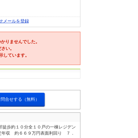
せメールを登録
つかりませんでした。
ださい。
示しています。
お問合せする（無料）
駅徒歩約１０分全１０戸の一棟レジデン
定年収 約６６９万円表面利回り ７．