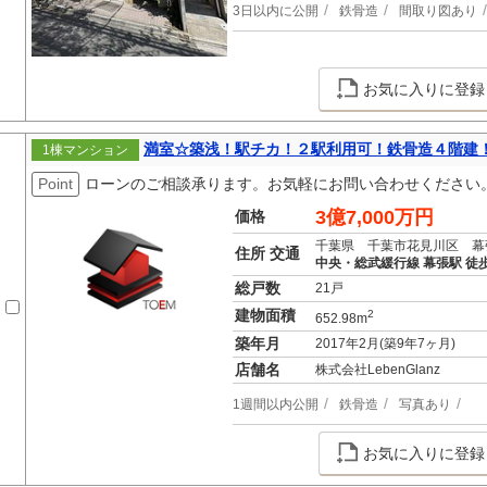
3日以内に公開
鉄骨造
間取り図あり
お気に入りに登録
満室☆築浅！駅チカ！２駅利用可！鉄骨造４階建
1棟マンション
Point
ローンのご相談承ります。お気軽にお問い合わせください
3億7,000万円
価格
千葉県 千葉市花見川区 幕
住所 交通
中央・総武緩行線 幕張駅 徒
総戸数
21戸
建物面積
2
652.98m
築年月
2017年2月(築9年7ヶ月)
店舗名
株式会社LebenGlanz
1週間以内公開
鉄骨造
写真あり
お気に入りに登録