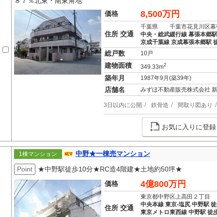
８７％北東・南東角地
8,500万円
価格
千葉県 千葉市花見川区幕
住所 交通
中央・総武緩行線 幕張本郷駅
京成千葉線 京成幕張本郷駅 徒
総戸数
10戸
建物面積
2
349.33m
築年月
1987年9月(築39年)
店舗名
みずほ不動産販売株式会社 
3日以内に公開
鉄骨造
間取り図あり
お気に入りに登録
中野★一棟売マンション
1棟マンション
Point
★中野駅徒歩10分★RC造4階建★土地約50坪★
4億800万円
価格
東京都中野区上高田２丁目
中央本線 東京-塩尻 中野駅 徒
住所 交通
東京メトロ東西線 中野駅 徒歩