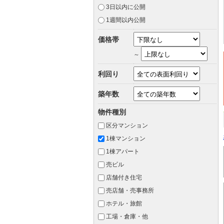
3日以内に公開
1週間以内公開
価格帯
～
利回り
築年数
物件種別
区分マンション
1棟マンション
1棟アパート
売ビル
店舗付き住宅
売店舗・売事務所
ホテル・旅館
工場・倉庫・他