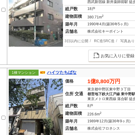
西武新宿線 新井薬師前駅 徒
総戸数
18戸
建物面積
2
380.71m
築年月
1990年4月(築36年5ヶ月)
店舗名
株式会社キーポイント
3日以内に公開
RC造SRC造
写真あり
お気に入りに登録
ハイツたちばな
1棟マンション
1億8,800万円
価格
東京都中野区東中野３丁目
住所 交通
都営地下鉄大江戸線 東中野駅
東京メトロ東西線 落合駅 徒
総戸数
8戸
建物面積
2
226.6m
築年月
1989年12月(築36年9ヶ月)
店舗名
株式会社フロネシス