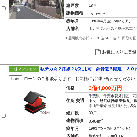
総戸数
18戸
建物面積
2
167.85m
築年月
1990年4月(築36年5ヶ月)
店舗名
タカマツハウス不動産株式会
1週間以内公開
RC造SRC造
間取り図
お気に入りに登録
駅チカ☆２路線２駅利用可！鉄骨造３階建！３０
1棟マンション
Point
ローンのご相談承ります。お気軽にお問い合わせください
3億4,000万円
価格
千葉県 千葉市花見川区 花
住所 交通
中央・総武緩行線 新検見川駅
京成千葉線 検見川駅 徒歩5分
総戸数
30戸
建物面積
2
868.4m
築年月
1983年5月(築43年4ヶ月)
店舗名
株式会社LebenGlanz