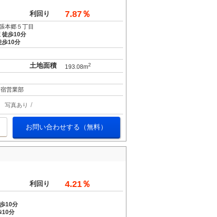
7.87％
利回り
張本郷５丁目
 徒歩10分
歩10分
土地面積
2
193.08m
新宿営業部
写真あり
お問い合わせする（無料）
4.21％
利回り
歩10分
10分