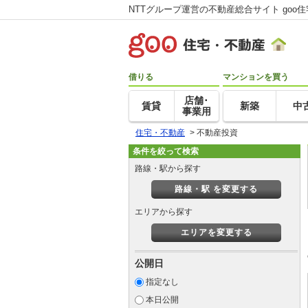
NTTグループ運営の不動産総合サイト goo
借りる
マンションを買う
店舗･
賃貸
新築
中
事業用
住宅・不動産
>
不動産投資
条件を絞って検索
路線・駅から探す
路線・駅 を変更する
エリアから探す
エリアを変更する
公開日
指定なし
本日公開