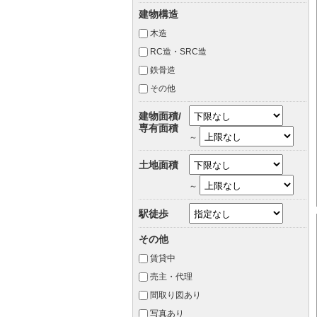
建物構造
木造
RC造・SRC造
鉄骨造
その他
建物面積/
専有面積
～
土地面積
～
駅徒歩
その他
賃貸中
売主・代理
間取り図あり
写真あり