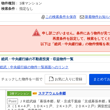
物件種別
： 1棟マンション
検索条件
： 指定なし
この検索条件を保存
新着物件お知ら
申し訳ございません。条件にあう物件が見
再度条件を設定して、検索をしてく
以下は「総武・中央緩行線」の物件情報を表
総武・中央緩行線の不動産投資・収益物件一覧
総武・中央緩行線の物件一覧画面へのリンク
チェックした物件を一括で
お気に入りに登録
まとめて
ステアウェル本郷
1棟マンション
Point
ＪＲ総武線「幕張本郷」駅・京成千葉線「京成幕張本郷」
ス（１Ｋ×４戸、１ＤＫ×１戸、２Ｋ×３戸、２ＤＫ×２戸）満室想