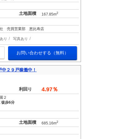
土地面積
2
167.85m
社 売買営業部 恵比寿店
あり
写真あり
お問い合わせする（無料）
戸中２９戸稼働中！
。
4.97％
利回り
園２
 徒歩6分
土地面積
2
685.16m