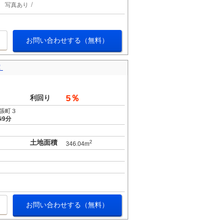
写真あり
お問い合わせする（無料）
！
。
5％
利回り
張町３
歩9分
土地面積
2
346.04m
お問い合わせする（無料）