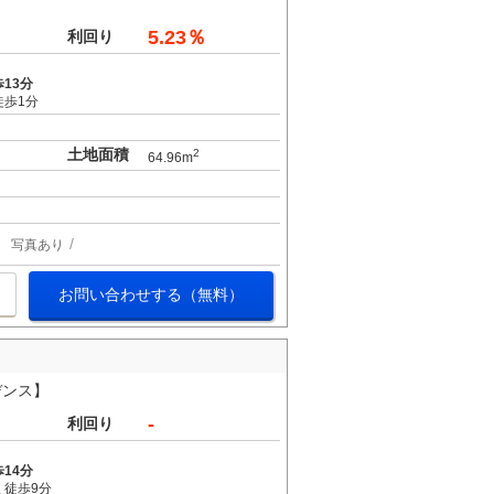
5.23％
利回り
13分
徒歩1分
土地面積
2
64.96m
写真あり
お問い合わせする（無料）
デンス】
-
利回り
14分
 徒歩9分