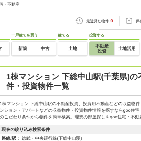
住宅・不動産
0
最近見た物件
保
一戸建てを買う
建てる
投資する
不動産
古
新築
中古
土地
土地活用
投資
1棟マンション 下総中山駅(千葉県)
件・投資物件一覧
1棟マンション 下総中山駅の不動産投資、投資用不動産などの収益物
ンション・アパートなどの収益物件・投資物件情報を探すならgoo住
のこだわり条件から物件を簡単検索。理想の部屋探しをgoo住宅・不動
現在の絞り込み検索条件
路線/駅
： 総武・中央緩行線(下総中山駅)