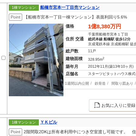
船橋市宮本一丁目売マンション
1棟マンション
Point
【船橋市宮本一丁目一棟マンション】表面利回り5.6%
1億8,380万円
価格
千葉県船橋市宮本１丁目
住所 交通
総武本線 船橋駅 徒歩12分
京成電鉄本線 京成船橋駅 徒
総戸数
11戸
建物面積
2
328.95m
築年月
2012年11月(築13年10ヶ月)
店舗名
スターツピタットハウス株式
1週間以内公開
鉄骨造
間取り図あり
お気に入りに登録
ＹＫビル
1棟マンション
Point
2階間取2DKは所有者利用中につき空室渡し可能です。 