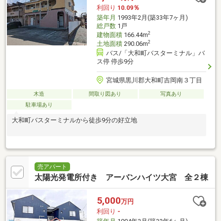
利回り
10.09％
築年月
1993年2月(築33年7ヶ月)
総戸数
1戸
2
建物面積
166.44m
2
土地面積
290.06m
バス/「大和町バスターミナル」バ
ス停 停歩9分
宮城県黒川郡大和町吉岡南３丁目
木造
間取り図あり
写真あり
駐車場あり
大和町バスターミナルから徒歩9分の好立地
売アパート
太陽光発電所付き アーバンハイツ大宮 全２棟
5,000
万円
利回り
-