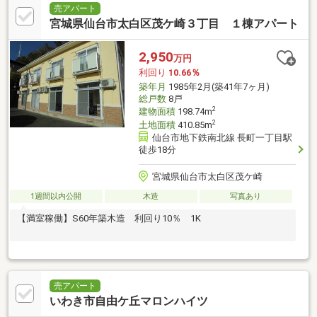
売アパート
宮城県仙台市太白区茂ケ崎３丁目 １棟アパート
2,950
万円
利回り
10.66％
築年月
1985年2月(築41年7ヶ月)
総戸数
8戸
2
建物面積
198.74m
2
土地面積
410.85m
仙台市地下鉄南北線 長町一丁目駅
徒歩18分
宮城県仙台市太白区茂ケ崎
1週間以内公開
木造
写真あり
【満室稼働】S60年築木造 利回り10％ 1K
売アパート
いわき市自由ケ丘マロンハイツ