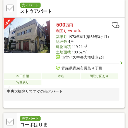
売アパート
ストウアパート
500
万円
利回り
29.76％
築年月
1973年6月(築53年3ヶ月)
総戸数
4戸
2
建物面積
119.21m
2
土地面積
100.62m
市営バス中央大橋徒歩2分
青森県青森市長島４丁目
本日公開
木造
間取り図あり
写真あり
中央大橋降りてすぐの売アパート
売アパート
コーポはりま