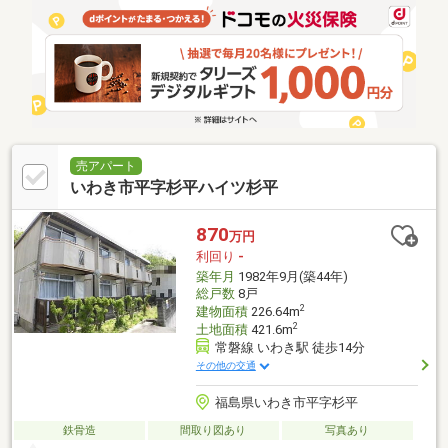
売アパート
いわき市平字杉平ハイツ杉平
870
万円
利回り
-
築年月
1982年9月(築44年)
総戸数
8戸
2
建物面積
226.64m
2
土地面積
421.6m
常磐線 いわき駅 徒歩14分
その他の交通
福島県いわき市平字杉平
鉄骨造
間取り図あり
写真あり