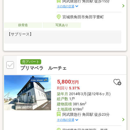
阿武隈急行 角田駅 徒歩15分
その他の交通
宮城県角田市角田字豊町
鉄骨造
写真あり
【サブリース】
売アパート
プリマベラ ルーチェ
5,800
万円
利回り
5.37％
築年月
2014年3月(築12年6ヶ月)
総戸数
1戸
2
建物面積
381.6m
2
土地面積
619m
阿武隈急行 角田駅 徒歩23分
その他の交通