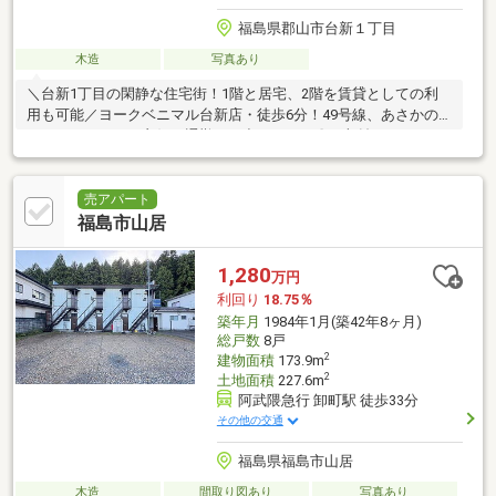
福島県郡山市台新１丁目
木造
写真あり
＼台新1丁目の閑静な住宅街！1階と居宅、2階を賃貸としての利
用も可能／ヨークベニマル台新店・徒歩6分！49号線、あさかの
バイパスアクセス良好！通勤やお出かけにも〇！収益をはじめた
い方にもおすすめです！
売アパート
福島市山居
1,280
万円
利回り
18.75％
築年月
1984年1月(築42年8ヶ月)
総戸数
8戸
2
建物面積
173.9m
2
土地面積
227.6m
阿武隈急行 卸町駅 徒歩33分
その他の交通
福島県福島市山居
木造
間取り図あり
写真あり