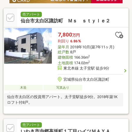
売アパート
仙台市太白区諏訪町 Ｍｓ ｓｔｙｌｅ２
7,800
万円
利回り
6.86％
築年月
2018年10月(築7年11ヶ月)
総戸数
8戸
2
建物面積
166.36m
2
土地面積
174.02m
東北本線 太子堂駅 徒歩9分
宮城県仙台市太白区諏訪町
木造
写真あり
仙台市太白区の投資用アパート。太子堂駅徒歩9分。2018年築1K
ロフト付8戸。
売アパート
いわき市内郷高坂町１丁目ハイツＭＡＹＡ