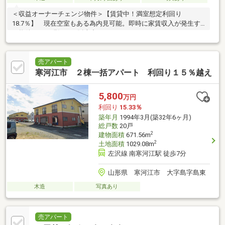
＜収益オーナーチェンジ物件＞【賃貸中！満室想定利回り
18.7％】 現在空室もある為内見可能。即時に家賃収入が発生す
る物件です。現況にて販売中♪
売アパート
寒河江市 ２棟一括アパート 利回り１５％越え
5,800
万円
利回り
15.33％
築年月
1994年3月(築32年6ヶ月)
総戸数
20戸
2
建物面積
671.56m
2
土地面積
1029.08m
左沢線 南寒河江駅 徒歩7分
山形県 寒河江市 大字島字島東
木造
写真あり
売アパート