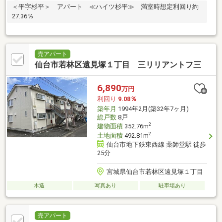
＜平字杉平＞ アパート ≪ハイツ杉平≫ 満室時想定利回り約
27.36％
売アパート
仙台市若林区遠見塚１丁目 三リリアントフ三
6,890
万円
利回り
9.08％
築年月
1994年2月(築32年7ヶ月)
総戸数
8戸
2
建物面積
352.76m
2
土地面積
492.81m
仙台市地下鉄東西線 薬師堂駅 徒歩
25分
宮城県仙台市若林区遠見塚１丁目
木造
写真あり
駐車場あり
売アパート