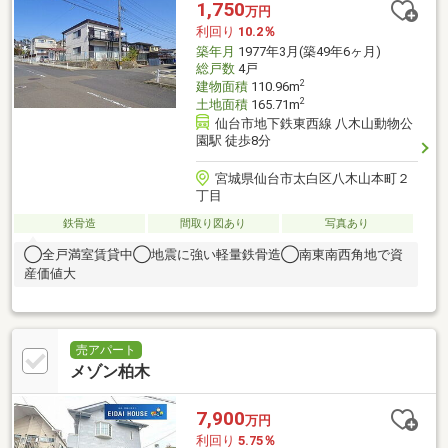
1,750
万円
利回り
10.2％
築年月
1977年3月(築49年6ヶ月)
総戸数
4戸
2
建物面積
110.96m
2
土地面積
165.71m
仙台市地下鉄東西線 八木山動物公
園駅 徒歩8分
宮城県仙台市太白区八木山本町２
丁目
鉄骨造
間取り図あり
写真あり
◯全戸満室賃貸中◯地震に強い軽量鉄骨造◯南東南西角地で資
産価値大
売アパート
メゾン柏木
7,900
万円
利回り
5.75％