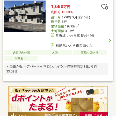
1,680
万円
利回り
13.03％
築年月
1990年9月(築36年)
総戸数
6戸
2
建物面積
197.06m
2
土地面積
330m
常磐線 いわき駅 徒歩44分
福島県いわき市自由ケ丘
1週間以内公開
木造
間取り図あり
写真あり
＜自由が丘＞アパート≪マロンハイツ≫満室時想定利回り約
13.03％