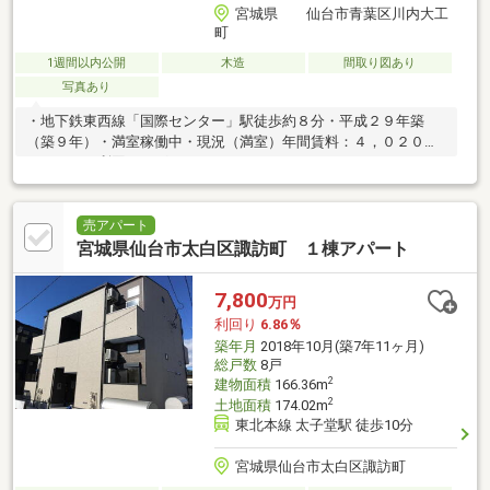
宮城県 仙台市青葉区川内大工
町
1週間以内公開
木造
間取り図あり
写真あり
・地下鉄東西線「国際センター」駅徒歩約８分・平成２９年築
（築９年）・満室稼働中・現況（満室）年間賃料：４，０２０，
０００円（利回り：グロス６．２０％）
売アパート
宮城県仙台市太白区諏訪町 １棟アパート
7,800
万円
利回り
6.86％
築年月
2018年10月(築7年11ヶ月)
総戸数
8戸
2
建物面積
166.36m
2
土地面積
174.02m
東北本線 太子堂駅 徒歩10分
宮城県仙台市太白区諏訪町