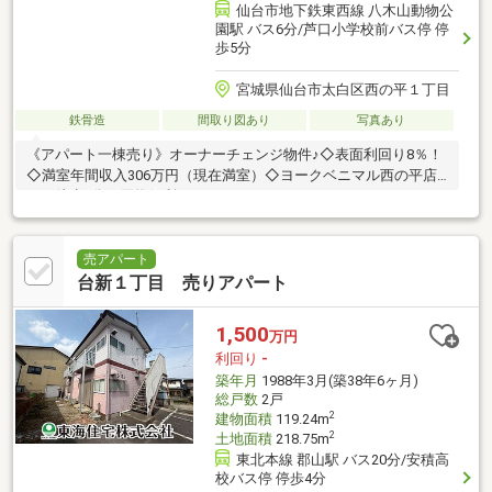
仙台市地下鉄東西線 八木山動物公
園駅 バス6分/芦口小学校前バス停 停
歩5分
宮城県仙台市太白区西の平１丁目
鉄骨造
間取り図あり
写真あり
《アパート一棟売り》オーナーチェンジ物件♪◇表面利回り8％！
◇満室年間収入306万円（現在満室）◇ヨークベニマル西の平店
まで徒歩5分で買物便利♪
売アパート
台新１丁目 売りアパート
1,500
万円
利回り
-
築年月
1988年3月(築38年6ヶ月)
総戸数
2戸
2
建物面積
119.24m
2
土地面積
218.75m
東北本線 郡山駅 バス20分/安積高
校バス停 停歩4分