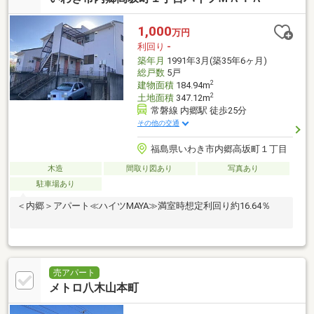
1,000
万円
利回り
-
築年月
1991年3月(築35年6ヶ月)
総戸数
5戸
2
建物面積
184.94m
2
土地面積
347.12m
常磐線 内郷駅 徒歩25分
その他の交通
福島県いわき市内郷高坂町１丁目
木造
間取り図あり
写真あり
駐車場あり
＜内郷＞アパート≪ハイツMAYA≫満室時想定利回り約16.64％
売アパート
メトロ八木山本町