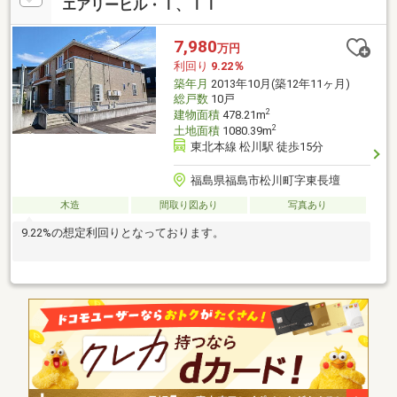
エアリーヒル・Ｉ、ＩＩ
7,980
万円
利回り
9.22％
築年月
2013年10月(築12年11ヶ月)
総戸数
10戸
2
建物面積
478.21m
2
土地面積
1080.39m
東北本線 松川駅 徒歩15分
福島県福島市松川町字東長壇
木造
間取り図あり
写真あり
9.22%の想定利回りとなっております。