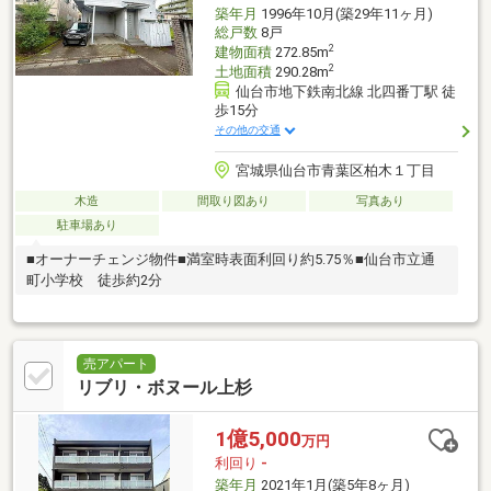
築年月
1996年10月(築29年11ヶ月)
総戸数
8戸
2
建物面積
272.85m
2
土地面積
290.28m
仙台市地下鉄南北線 北四番丁駅 徒
歩15分
その他の交通
宮城県仙台市青葉区柏木１丁目
木造
間取り図あり
写真あり
駐車場あり
■オーナーチェンジ物件■満室時表面利回り約5.75％■仙台市立通
町小学校 徒歩約2分
売アパート
リブリ・ボヌール上杉
1億5,000
万円
利回り
-
築年月
2021年1月(築5年8ヶ月)