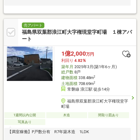
売アパート
福島県双葉郡浪江町大字権現堂字町場 １棟アパ
ート
1億2,000
万円
利回り
4.82％
築年月
2025年3月(築1年6ヶ月)
総戸数
8戸
2
建物面積
338.48m
2
土地面積
708.69m
常磐線 浪江駅 徒歩14分
福島県双葉郡浪江町大字権現堂字
町場
1週間以内公開
木造
間取り図あり
写真あり
【満室稼働】P戸数分有 R7年築木造 1LDK