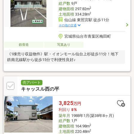
総戸数
9戸
2
建物面積
297.82m
2
土地面積
334.28m
仙山線 東照宮駅 徒歩11分
その他の交通
宮城県仙台市青葉区梅田町
鉄骨造
写真あり
《1棟売り収益物件》駅・イオンモール仙台上杉徒歩11分！地下
鉄南北線駅から徒歩15分で利便性良好♪
売アパート
キャッスル西の平
3,825
万円
利回り
8％
築年月
1988年1月(築38年8ヶ月)
総戸数
1戸
2
建物面積
164.98m
2
土地面積
220.48m