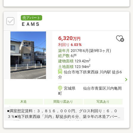
売アパート
ＥＡＭＳ
6,320
万円
利回り
6.03％
築年月
2017年6月(築9年3ヶ月)
総戸数
6戸
2
建物面積
129.42m
2
土地面積
123.94m
仙台市地下鉄東西線 川内駅 徒歩6
分
宮城県 仙台市青葉区川内亀岡
町
木造
間取り図あり
写真あり
■満室想定賃料：３，８１６，０００円、グロス利回り：６．０
３％■地下鉄東西線「川内」駅徒歩約６分、築９年の木造アパー
ト■間取は、１Ｋ＋ロフト×６戸■満室賃貸中