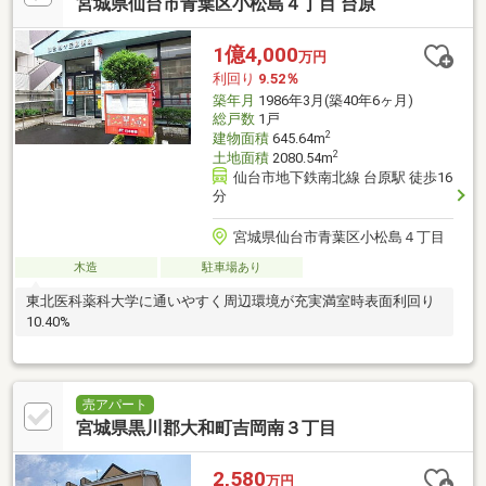
宮城県仙台市青葉区小松島４丁目 台原
1億4,000
万円
利回り
9.52％
築年月
1986年3月(築40年6ヶ月)
総戸数
1戸
2
建物面積
645.64m
2
土地面積
2080.54m
仙台市地下鉄南北線 台原駅 徒歩16
分
宮城県仙台市青葉区小松島４丁目
木造
駐車場あり
東北医科薬科大学に通いやすく周辺環境が充実満室時表面利回り
10.40%
売アパート
宮城県黒川郡大和町吉岡南３丁目
2,580
万円