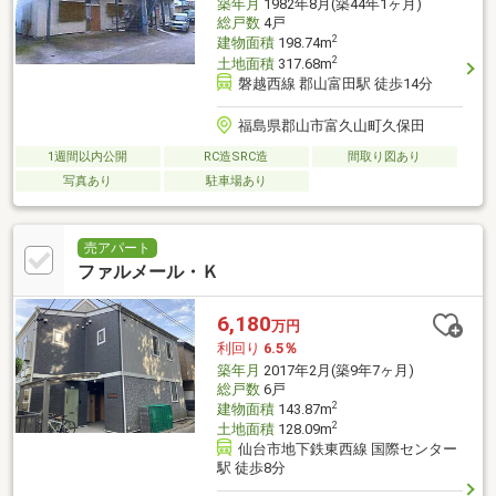
築年月
1982年8月(築44年1ヶ月)
総戸数
4戸
2
建物面積
198.74m
2
土地面積
317.68m
磐越西線 郡山富田駅 徒歩14分
福島県郡山市富久山町久保田
1週間以内公開
RC造SRC造
間取り図あり
写真あり
駐車場あり
売アパート
ファルメール・Ｋ
6,180
万円
利回り
6.5％
築年月
2017年2月(築9年7ヶ月)
総戸数
6戸
2
建物面積
143.87m
2
土地面積
128.09m
仙台市地下鉄東西線 国際センター
駅 徒歩8分