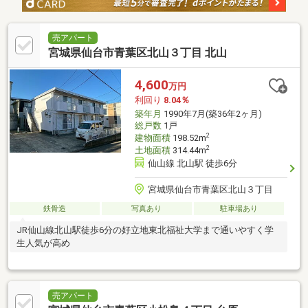
売アパート
宮城県仙台市青葉区北山３丁目 北山
4,600
万円
利回り
8.04％
築年月
1990年7月(築36年2ヶ月)
総戸数
1戸
2
建物面積
198.52m
2
土地面積
314.44m
仙山線 北山駅 徒歩6分
宮城県仙台市青葉区北山３丁目
鉄骨造
写真あり
駐車場あり
JR仙山線北山駅徒歩6分の好立地東北福祉大学まで通いやすく学
生人気が高め
売アパート