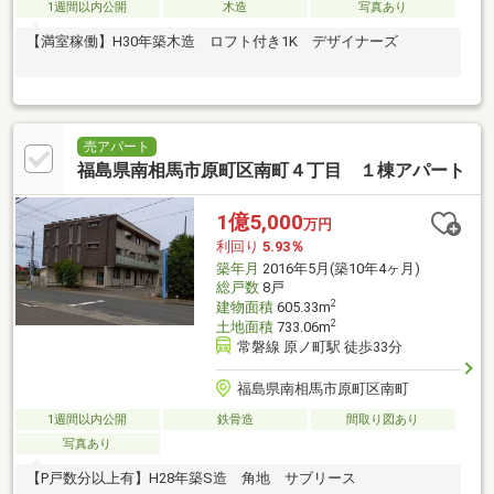
1週間以内公開
木造
写真あり
【満室稼働】H30年築木造 ロフト付き1K デザイナーズ
売アパート
福島県南相馬市原町区南町４丁目 １棟アパート
1億5,000
万円
利回り
5.93％
築年月
2016年5月(築10年4ヶ月)
総戸数
8戸
2
建物面積
605.33m
2
土地面積
733.06m
常磐線 原ノ町駅 徒歩33分
福島県南相馬市原町区南町
1週間以内公開
鉄骨造
間取り図あり
写真あり
【P戸数分以上有】H28年築S造 角地 サブリース