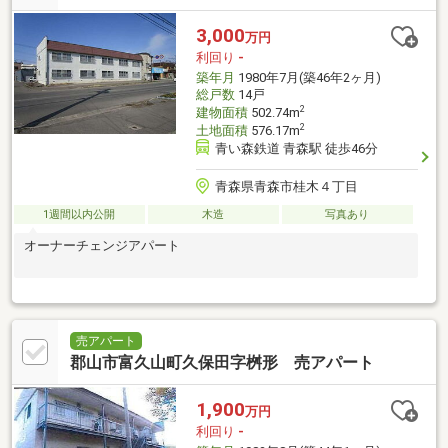
3,000
万円
利回り
-
築年月
1980年7月(築46年2ヶ月)
総戸数
14戸
2
建物面積
502.74m
2
土地面積
576.17m
青い森鉄道 青森駅 徒歩46分
青森県青森市桂木４丁目
1週間以内公開
木造
写真あり
オーナーチェンジアパート
売アパート
郡山市富久山町久保田字桝形 売アパート
1,900
万円
利回り
-