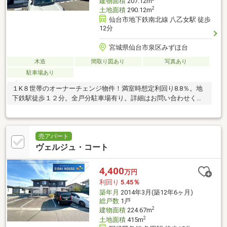
建物面積
207.12m
2
土地面積
290.12m
仙台市地下鉄南北線 八乙女駅 徒歩
12分
宮城県仙台市泉区みずほ台
木造
間取り図あり
写真あり
駐車場あり
１K８世帯のオーナーチェンジ物件！満室時想定利回り8.8％。地
下鉄駅徒歩１２分。全戸分駐車場有り。詳細はお問い合わせくだ
さい！
売アパート
ヴェルジュ・コート
4,400
万円
利回り
5.45％
築年月
2014年3月(築12年6ヶ月)
総戸数
1戸
2
建物面積
224.67m
2
土地面積
415m