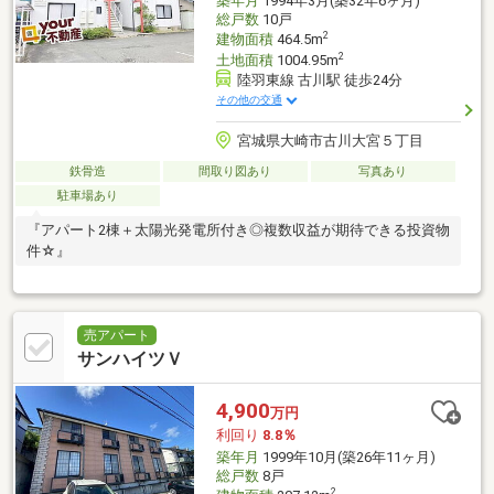
築年月
1994年3月(築32年6ヶ月)
総戸数
10戸
2
建物面積
464.5m
2
土地面積
1004.95m
陸羽東線 古川駅 徒歩24分
その他の交通
宮城県大崎市古川大宮５丁目
鉄骨造
間取り図あり
写真あり
駐車場あり
『アパート2棟＋太陽光発電所付き◎複数収益が期待できる投資物
件☆』
売アパート
サンハイツＶ
4,900
万円
利回り
8.8％
築年月
1999年10月(築26年11ヶ月)
総戸数
8戸
2