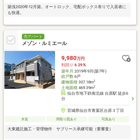
築浅2020年12月築。オートロック、宅配ボックス有りで入居者に
も快適。
売アパート
メゾン・ルミエール
9,980
万円
利回り
6.29％
築年月
2019年9月(築7年)
総戸数
6戸
2
建物面積
307.18m
2
土地面積
469.39m
仙台市地下鉄南北線 台原駅 徒歩6
分
宮城県仙台市青葉区台原３丁目
木造
間取り図あり
写真あり
大東建託施工・管理物件 サブリース承継可能（要審査）