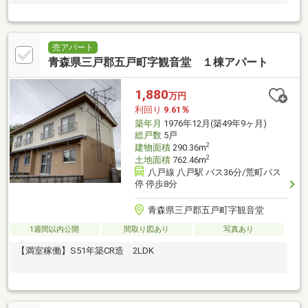
売アパート
青森県三戸郡五戸町字観音堂 １棟アパート
1,880
万円
利回り
9.61％
築年月
1976年12月(築49年9ヶ月)
総戸数
5戸
2
建物面積
290.36m
2
土地面積
762.46m
八戸線 八戸駅 バス36分/荒町バス
停 停歩8分
青森県三戸郡五戸町字観音堂
1週間以内公開
間取り図あり
写真あり
【満室稼働】S51年築CR造 2LDK