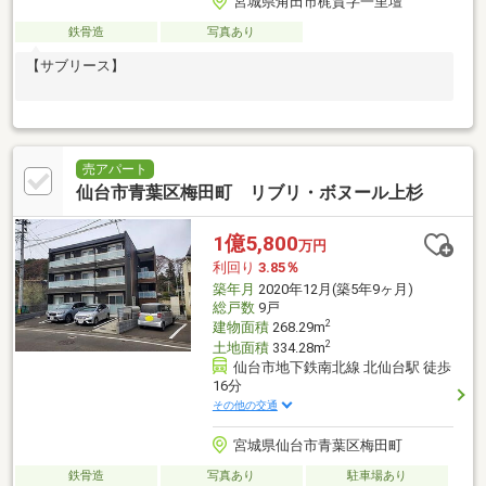
宮城県角田市梶賀字一里壇
鉄骨造
写真あり
【サブリース】
売アパート
仙台市青葉区梅田町 リブリ・ボヌール上杉
1億5,800
万円
利回り
3.85％
築年月
2020年12月(築5年9ヶ月)
総戸数
9戸
2
建物面積
268.29m
2
土地面積
334.28m
仙台市地下鉄南北線 北仙台駅 徒歩
16分
その他の交通
宮城県仙台市青葉区梅田町
鉄骨造
写真あり
駐車場あり