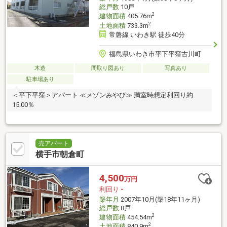
総戸数
10戸
2
建物面積
405.76m
2
土地面積
733.3m
常磐線 いわき駅 徒歩40分
福島県いわき市平下平窪古川町
木造
間取り図あり
写真あり
駐車場あり
＜平下平窪＞アパート ≪メゾンみやび≫ 満室時想定利回り約
15.00％
売アパート
横手市朝倉町
4,500
万円
利回り
-
築年月
2007年10月(築18年11ヶ月)
総戸数
8戸
2
建物面積
454.54m
2
土地面積
840.9m