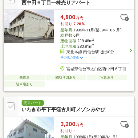
西中田６丁目一棟売りアパート
4,800
万円
利回り
7.28％
築年月
1986年11月(築39年10ヶ月)
総戸数
6戸
2
建物面積
238.48m
2
土地面積
280.81m
東北本線 南仙台駅 徒歩8分
その他の交通
宮城県仙台市太白区西中田６丁目
鉄骨造
間取り図あり
写真あり
駐車場あり
売アパート
いわき市平下平窪古川町メゾンみやび
3,200
万円
利回り
-
築年月
1988年1月(築38年8ヶ月)