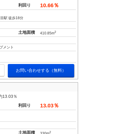
10.66％
利回り
目駅 徒歩18分
土地面積
2
410.85m
プメント
お問い合わせする（無料）
3.03％
13.03％
利回り
土地面積
2
330m