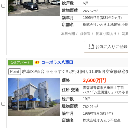
総戸数
6戸
建物面積
2
245.52m
築年月
1995年7月(築31年2ヶ月)
店舗名
株式会社いわき土地建物 小
本日公開
鉄骨造
間取り図あり
写
お気に入りに登録
コーポラス八重田
1棟アパート
Point
駐車区画8台 ラセラすぐ!! 現行利回り11.9% 各空室修繕必
3,600万円
価格
青森県青森市八重田４丁目
住所 交通
バス/「八重田通り」バス停 
総戸数
19戸
建物面積
2
762.21m
築年月
1989年9月(築37年)
店舗名
株式会社オカムラ不動産