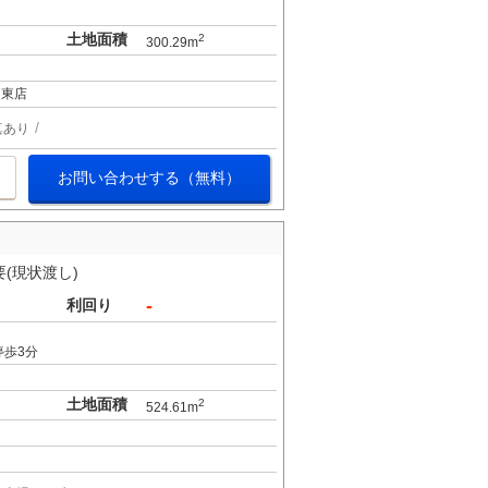
土地面積
2
300.29m
島東店
真あり
お問い合わせする（無料）
要(現状渡し)
-
利回り
停歩3分
土地面積
2
524.61m