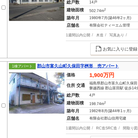
総戸数
14戸
建物面積
2
502.74m
築年月
1980年7月(築46年2ヶ月)
店舗名
有限会社ティーエム管理
1週間以内公開
木造
写真あり
お気に入りに登録
郡山市富久山町久保田字桝形 売アパート
1棟アパート
1,900万円
価格
福島県郡山市富久山町久保田
住所 交通
磐越西線 郡山富田駅 徒歩14
総戸数
4戸
建物面積
2
198.74m
築年月
1982年8月(築44年1ヶ月)
店舗名
有限会社郡山信用宅建
1週間以内公開
RC造SRC造
間取り図