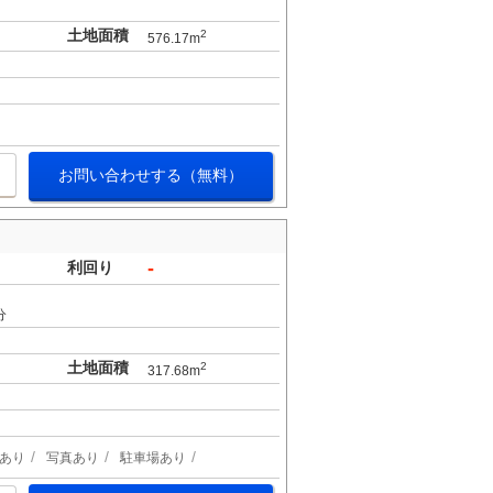
土地面積
2
576.17m
お問い合わせする（無料）
-
利回り
分
土地面積
2
317.68m
あり
写真あり
駐車場あり