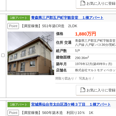
お気に入りに登録
青森県三戸郡五戸町字観音堂 １棟アパート
1棟アパート
Point
【満室稼働】S51年築CR造 2LDK
1,880万円
価格
青森県三戸郡五戸町字観音堂
住所 交通
八戸線 八戸駅 バス36分/荒町
総戸数
5戸
建物面積
2
290.36m
築年月
1976年12月(築49年9ヶ月)
店舗名
株式会社マルトモディベロッ
間取り図あり
写真あり
お気に入りに登録
宮城県仙台市太白区茂ケ崎３丁目 １棟アパート
1棟アパート
Point
【満室稼働】S60年築木造 利回り10％ 1K