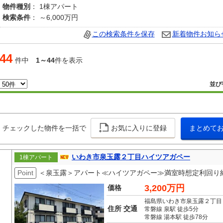
物件種別
： 1棟アパート
検索条件
： ～6,000万円
この検索条件を保存
新着物件お知ら
44
件中
1～44
件を表示
並び
チェックした物件を一括で
お気に入りに登録
まとめて
いわき市泉玉露２丁目ハイツアガペー
1棟アパート
Point
＜泉玉露＞アパート≪ハイツアガペー≫満室時想定利回り約1
3,200万円
価格
福島県いわき市泉玉露２丁目
住所 交通
常磐線 泉駅 徒歩5分
常磐線 湯本駅 徒歩78分