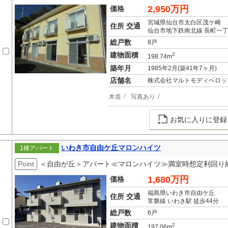
2,950万円
価格
宮城県仙台市太白区茂ケ崎
住所 交通
仙台市地下鉄南北線 長町一丁
総戸数
8戸
建物面積
2
198.74m
築年月
1985年2月(築41年7ヶ月)
店舗名
株式会社マルトモディベロッ
木造
写真あり
お気に入りに登録
いわき市自由ケ丘マロンハイツ
1棟アパート
Point
＜自由が丘＞アパート≪マロンハイツ≫満室時想定利回り約1
1,680万円
価格
福島県いわき市自由ケ丘
住所 交通
常磐線 いわき駅 徒歩44分
総戸数
6戸
建物面積
2
197.06m