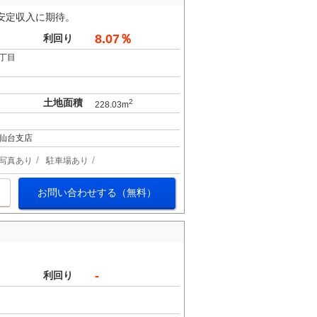
。安定収入に期待。
8.07％
利回り
丁目
土地面積
2
228.03m
仙台支店
写真あり
駐車場あり
お問い合わせする（無料）
-
利回り