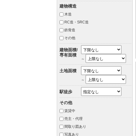
建物構造
木造
RC造・SRC造
鉄骨造
その他
建物面積/
専有面積
～
土地面積
～
駅徒歩
その他
賃貸中
売主・代理
間取り図あり
写真あり