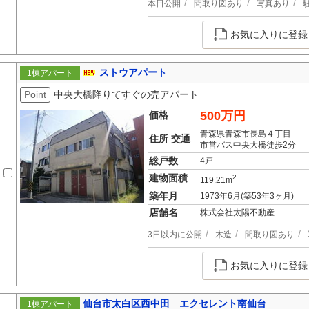
本日公開
間取り図あり
写真あり
お気に入りに登録
ストウアパート
1棟アパート
Point
中央大橋降りてすぐの売アパート
500万円
価格
青森県青森市長島４丁目
住所 交通
市営バス中央大橋徒歩2分
総戸数
4戸
建物面積
2
119.21m
築年月
1973年6月(築53年3ヶ月)
店舗名
株式会社太陽不動産
3日以内に公開
木造
間取り図あり
お気に入りに登録
仙台市太白区西中田 エクセレント南仙台
1棟アパート