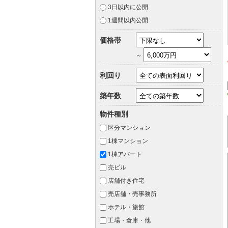
3日以内に公開
1週間以内公開
価格帯
～
利回り
築年数
物件種別
区分マンション
1棟マンション
1棟アパート
売ビル
店舗付き住宅
売店舗・売事務所
ホテル・旅館
工場・倉庫・他