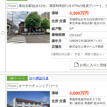
Point
南仙台駅徒歩12分。満室時利回り8.07%の投資アパート
3,300万円
価格
宮城県仙台市太白区西中田７
住所 交通
東北本線 南仙台駅 徒歩12分
総戸数
4戸
建物面積
2
233.52m
築年月
1990年2月(築36年7ヶ月)
店舗名
株式会社土屋ホーム不動産 
1週間以内公開
木造
間取り図あり
お気に入りに登録
コーポはりま
1棟アパート
Point
オーナーチェンジアパート
3,000万円
価格
青森県青森市桂木４丁目
住所 交通
青い森鉄道 青森駅 徒歩46分