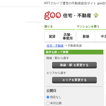
NTTグループ運営の不動産総合サイト goo
借りる
マンションを買う
店舗･
賃貸
新築
中
事業用
住宅・不動産
>
不動産投資
条件を絞って検索
路線・駅から探す
路線・駅 を変更する
エリアから探す
エリアを変更する
公開日
指定なし
本日公開