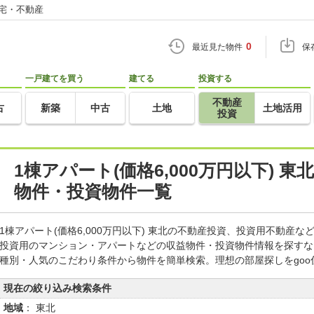
住宅・不動産
0
最近見た物件
保
一戸建てを買う
建てる
投資する
不動産
古
新築
中古
土地
土地活用
投資
1棟アパート(価格6,000万円以下) 
物件・投資物件一覧
1棟アパート(価格6,000万円以下) 東北の不動産投資、投資用不動産
投資用のマンション・アパートなどの収益物件・投資物件情報を探すな
種別・人気のこだわり条件から物件を簡単検索。理想の部屋探しをgo
現在の絞り込み検索条件
地域
： 東北