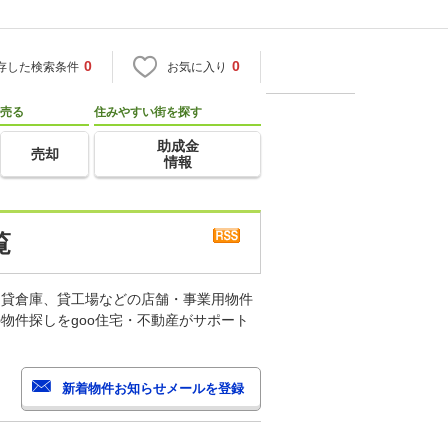
0
0
存した検索条件
お気に入り
売る
住みやすい街を探す
助成金
売却
情報
覧
、貸倉庫、貸工場などの店舗・事業用物件
物件探しをgoo住宅・不動産がサポート