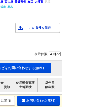
大垣
西大垣
美濃青柳
友江
大外羽
烏江
播磨
桑名
この条件を保存
表示件数
などをお問い合わせする(無料)
敷金
使用部分面積
築年月
引・償却
土地面積
築年数
お問い合わせ(無料)
りに追加