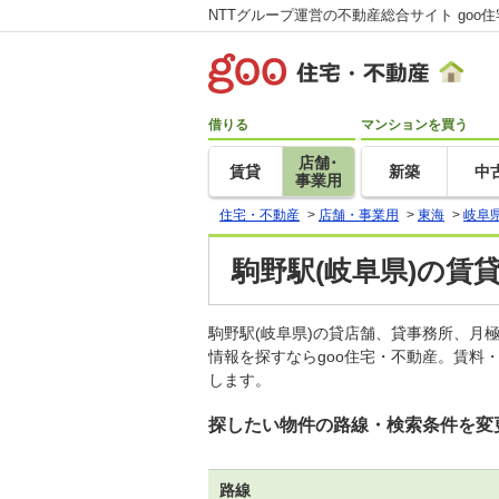
NTTグループ運営の不動産総合サイト goo
借りる
マンションを買う
店舗･
賃貸
新築
中
事業用
住宅・不動産
>
店舗・事業用
>
東海
>
岐阜
駒野駅(岐阜県)の賃
駒野駅(岐阜県)の貸店舗、貸事務所、
情報を探すならgoo住宅・不動産。賃料
します。
探したい物件の路線・検索条件を変
路線