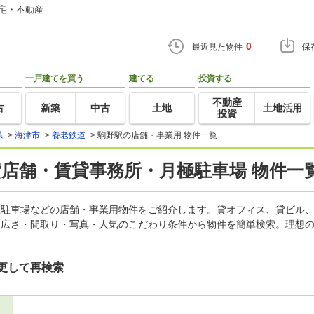
住宅・不動産
0
最近見た物件
保
一戸建てを買う
建てる
投資する
不動産
古
新築
中古
土地
土地活用
投資
県
>
海津市
>
養老鉄道
>
駒野駅の店舗・事業用 物件一覧
貸店舗・賃貸事務所・月極駐車場 物件一
月極駐車場などの店舗・事業用物件をご紹介します。貸オフィス、貸ビル
・広さ・間取り・写真・人気のこだわり条件から物件を簡単検索。理想の
更して再検索