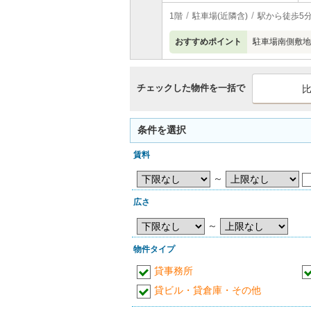
1階
駐車場(近隣含)
駅から徒歩5
おすすめポイント
駐車場南側敷地
チェックした物件を一括で
条件を選択
賃料
～
広さ
～
物件タイプ
貸事務所
貸ビル・貸倉庫・その他