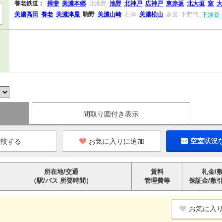
養老鉄道：
揖斐
美濃本郷
北池野
池野
北神戸
広神戸
東赤坂
北大垣
室
美濃高田
養老
美濃津屋
駒野
美濃山崎
石津
美濃松山
多度
下野代
下深谷
間取り図付き表示
お気に入りに追加
空室状況
所在地/交通
賃料
礼金/
（駅/バス 所要時間）
管理費等
保証金/敷
お気に入