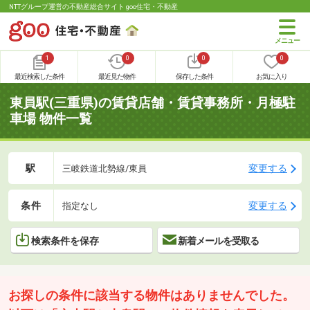
NTTグループ運営の不動産総合サイト goo住宅・不動産
1
0
0
0
最近検索した条件
最近見た物件
保存した条件
お気に入り
東員駅(三重県)の賃貸店舗・賃貸事務所・月極駐
車場 物件一覧
駅
変更する
三岐鉄道北勢線/東員
条件
変更する
指定なし
検索条件を保存
新着メールを受取る
お探しの条件に該当する物件はありませんでした。