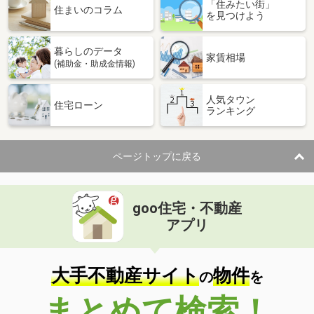
「住みたい街」
住まいのコラム
を見つけよう
暮らしのデータ
家賃相場
(補助金・助成金情報)
人気タウン
住宅ローン
ランキング
ページトップに戻る
goo住宅・不動産
アプリ
大手不動産サイト
物件
の
を
まとめて検索！