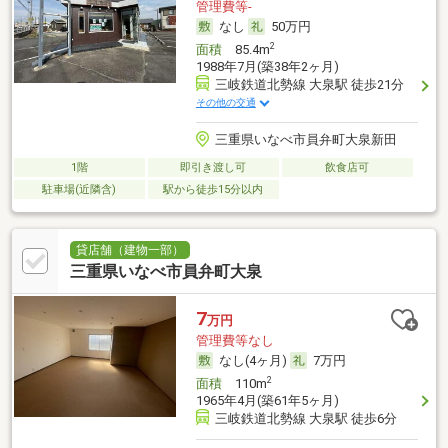
管理費等-
なし
50万円
2
面積
85.4m
1988年7月(築38年2ヶ月)
三岐鉄道北勢線 大泉駅 徒歩21分
その他の交通
三重県いなべ市員弁町大泉新田
1階
即引き渡し可
飲食店可
駐車場(近隣含)
駅から徒歩15分以内
貸店舗（建物一部）
三重県いなべ市員弁町大泉
7
万円
管理費等なし
なし(4ヶ月)
7万円
2
面積
110m
1965年4月(築61年5ヶ月)
三岐鉄道北勢線 大泉駅 徒歩6分