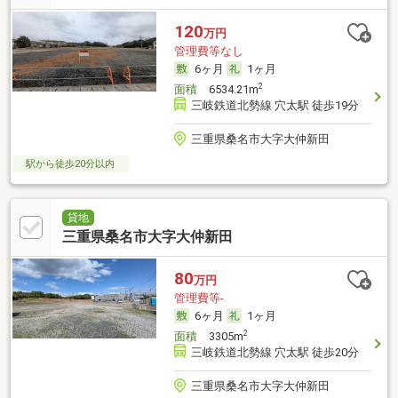
120
万円
管理費等なし
6ヶ月
1ヶ月
2
面積
6534.21m
三岐鉄道北勢線 穴太駅 徒歩19分
三重県桑名市大字大仲新田
駅から徒歩20分以内
貸地
三重県桑名市大字大仲新田
80
万円
管理費等-
6ヶ月
1ヶ月
2
面積
3305m
三岐鉄道北勢線 穴太駅 徒歩20分
三重県桑名市大字大仲新田