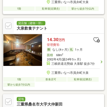
三重県いなべ市員弁町大泉
1階
駐車場(近隣含)
駅から徒歩7分以内
貸店舗（建物一部）
大泉飲食テナント
14.30
万円
管理費等-
なし(4ヶ月)
1ヶ月
2
面積
68m
2002年4月(築24年5ヶ月)
三岐鉄道北勢線 大泉駅 徒歩7分
三重県いなべ市員弁町大泉
1階
飲食店可
駐車場(近隣含)
駅から徒歩7分以内
貸地
三重県桑名市大字大仲新田