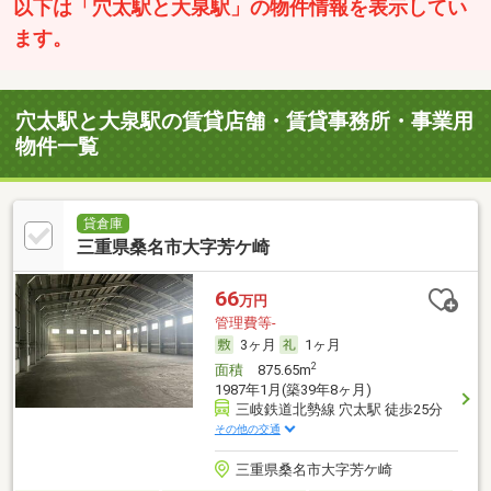
以下は「穴太駅と大泉駅」の物件情報を表示してい
ます。
穴太駅と大泉駅の賃貸店舗・賃貸事務所・事業用
物件一覧
貸倉庫
三重県桑名市大字芳ケ崎
66
万円
管理費等-
3ヶ月
1ヶ月
2
面積
875.65m
1987年1月(築39年8ヶ月)
三岐鉄道北勢線 穴太駅 徒歩25分
その他の交通
三重県桑名市大字芳ケ崎