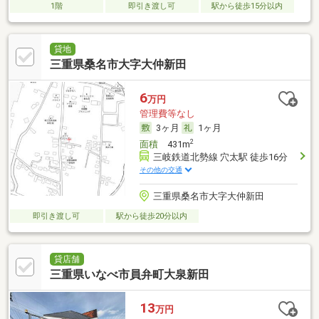
1階
即引き渡し可
駅から徒歩15分以内
貸地
三重県桑名市大字大仲新田
6
万円
管理費等なし
3ヶ月
1ヶ月
2
面積
431m
三岐鉄道北勢線 穴太駅 徒歩16分
その他の交通
三重県桑名市大字大仲新田
即引き渡し可
駅から徒歩20分以内
貸店舗
三重県いなべ市員弁町大泉新田
13
万円