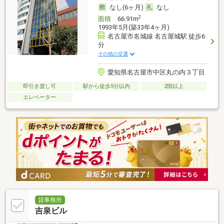
なし(6ヶ月)
なし
2
面積
66.91m
1993年5月(築33年4ヶ月)
名古屋市名城線 名古屋城駅 徒歩6
分
その他の交通
愛知県名古屋市中区丸の内３丁目
即引き渡し可
駅から徒歩5分以内
2階以上
エレベーター
貸事務所
吉泉ビル