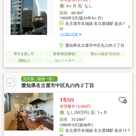
6ヶ月
なし
2
面積
66.9m
1993年5月(築33年4ヶ月)
名古屋市名城線 名古屋城駅 徒歩7
分
その他の交通
愛知県名古屋市中区丸の内３丁目
即引き渡し可
駐車場(近隣含)
駅から徒歩7分以内
2階以上
エレベーター
貸店舗（建物一部）
愛知県名古屋市中区丸の内２丁目
15
万円
管理費等15,000円
なし(50万円)
1ヶ月
2
面積
33.05m
1980年9月(築46年)
名古屋市名城線 名古屋城駅 徒歩13
分