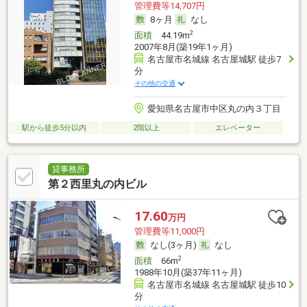
管理費等14,707円
8ヶ月
なし
2
面積
44.19m
2007年8月(築19年1ヶ月)
名古屋市名城線 名古屋城駅 徒歩7
分
その他の交通
愛知県名古屋市中区丸の内３丁目
駅から徒歩5分以内
2階以上
エレベーター
貸事務所
第２西里丸の内ビル
17.60
万円
管理費等11,000円
なし(3ヶ月)
なし
2
面積
66m
1988年10月(築37年11ヶ月)
名古屋市名城線 名古屋城駅 徒歩10
分