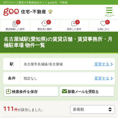
NTTグループ運営の不動産総合サイト goo住宅・不動産
1
0
0
0
最近検索した条件
最近見た物件
保存した条件
お気に入り
名古屋城駅(愛知県)の賃貸店舗・賃貸事務所・月
極駐車場 物件一覧
駅
変更する
名古屋市名城線/名古屋城
条件
変更する
指定なし
検索条件を保存
新着メールを受取る
111
件
が該当しました。