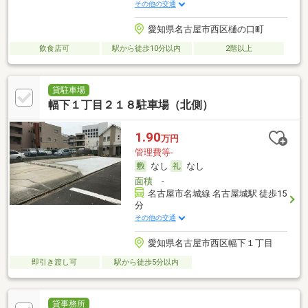
その他の交通
愛知県名古屋市西区樋の口町
飲食店可
駅から徒歩10分以内
2階以上
貸駐車場
幅下１丁目２１８駐車場（北側）
1.90
万円
管理費等-
なし
なし
面積
-
名古屋市名城線 名古屋城駅 徒歩15
分
その他の交通
愛知県名古屋市西区幅下１丁目
即引き渡し可
駅から徒歩5分以内
貸事務所