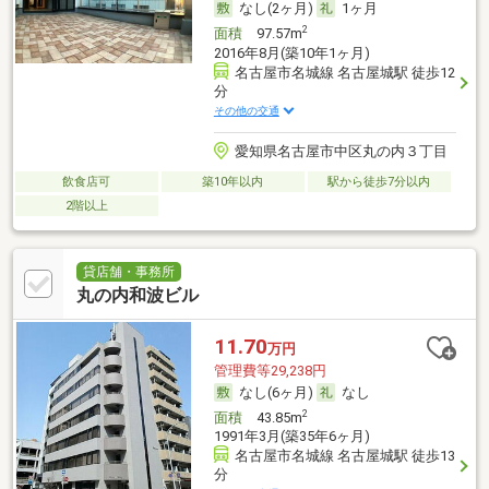
なし(2ヶ月)
1ヶ月
2
面積
97.57m
2016年8月(築10年1ヶ月)
名古屋市名城線 名古屋城駅 徒歩12
分
その他の交通
愛知県名古屋市中区丸の内３丁目
飲食店可
築10年以内
駅から徒歩7分以内
2階以上
貸店舗・事務所
丸の内和波ビル
11.70
万円
管理費等29,238円
なし(6ヶ月)
なし
2
面積
43.85m
1991年3月(築35年6ヶ月)
名古屋市名城線 名古屋城駅 徒歩13
分