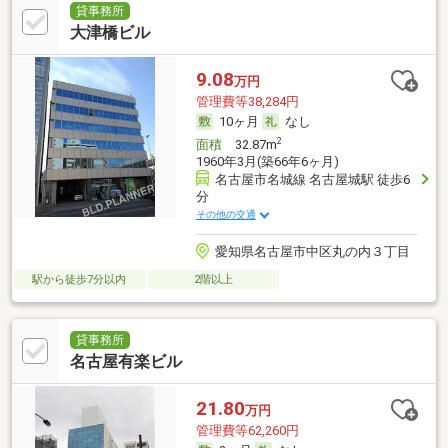
貸事務所
大津橋ビル
9.08
万円
管理費等38,284円
10ヶ月
なし
2
面積
32.87m
1960年3月(築66年6ヶ月)
名古屋市名城線 名古屋城駅 徒歩6
分
その他の交通
愛知県名古屋市中区丸の内３丁目
駅から徒歩7分以内
2階以上
貸事務所
名古屋有楽ビル
21.80
万円
管理費等62,260円