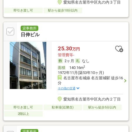
愛知県名古屋市中区丸の内３丁目
即引き渡し可
駅から徒歩10分以内
貸事務所
日伸ビル
25.30
万円
管理費等-
2ヶ月
なし
2
面積
140.16m
1972年11月(築53年10ヶ月)
名古屋市名城線 名古屋城駅 徒歩16
分
その他の交通
愛知県名古屋市中区丸の内２丁目
即引き渡し可
駐車場(近隣含)
駅から徒歩5分以内
2階以上
貸事務所