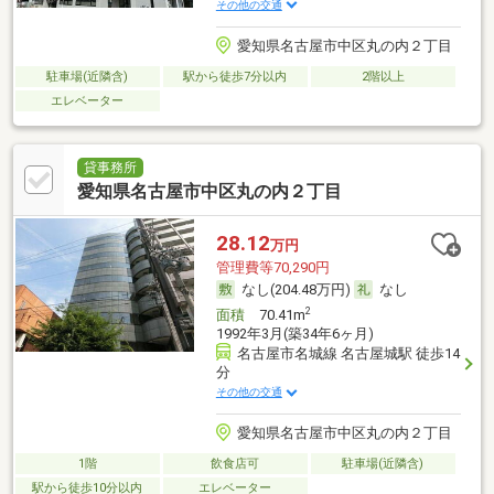
その他の交通
愛知県名古屋市中区丸の内２丁目
駐車場(近隣含)
駅から徒歩7分以内
2階以上
エレベーター
貸事務所
愛知県名古屋市中区丸の内２丁目
28.12
万円
管理費等70,290円
なし(204.48万円)
なし
2
面積
70.41m
1992年3月(築34年6ヶ月)
名古屋市名城線 名古屋城駅 徒歩14
分
その他の交通
愛知県名古屋市中区丸の内２丁目
1階
飲食店可
駐車場(近隣含)
駅から徒歩10分以内
エレベーター