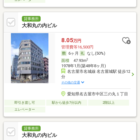
貸事務所
大和丸の内ビル
8.05
万円
管理費等16,500円
6ヶ月
なし(50%)
2
面積
47.93m
1978年1月(築48年8ヶ月)
名古屋市名城線 名古屋城駅 徒歩12
分
その他の交通
愛知県名古屋市中区三の丸１丁目
即引き渡し可
駅から徒歩7分以内
2階以上
エレベーター
貸事務所
大和丸の内ビル