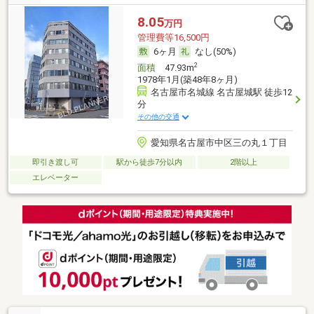
8.05
万円
管理費等16,500円
6ヶ月
なし(50%)
2
面積
47.93m
1978年1月(築48年8ヶ月)
名古屋市名城線 名古屋城駅 徒歩12
分
その他の交通
愛知県名古屋市中区三の丸１丁目
即引き渡し可
駅から徒歩7分以内
2階以上
エレベーター