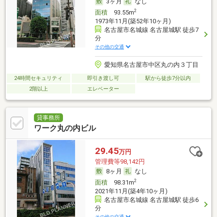
3ヶ月
なし
2
面積
93.55m
1973年11月(築52年10ヶ月)
名古屋市名城線 名古屋城駅 徒歩7
分
その他の交通
愛知県名古屋市中区丸の内３丁目
24時間セキュリティ
即引き渡し可
駅から徒歩7分以内
2階以上
エレベーター
貸事務所
ワーク丸の内ビル
29.45
万円
管理費等98,142円
8ヶ月
なし
2
面積
98.31m
2021年11月(築4年10ヶ月)
名古屋市名城線 名古屋城駅 徒歩6
分
その他の交通