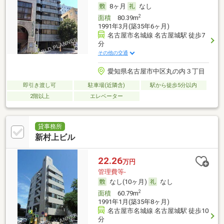
8ヶ月
なし
2
面積
80.39m
1991年3月(築35年6ヶ月)
名古屋市名城線 名古屋城駅 徒歩7
分
その他の交通
愛知県名古屋市中区丸の内３丁目
即引き渡し可
駐車場(近隣含)
駅から徒歩5分以内
2階以上
エレベーター
貸事務所
新村上ビル
22.26
万円
管理費等-
なし(10ヶ月)
なし
2
面積
60.79m
1991年1月(築35年8ヶ月)
名古屋市名城線 名古屋城駅 徒歩10
分