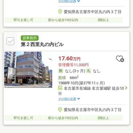
その他の交通
愛知県名古屋市中区丸の内３丁目
即引き渡し可
駅から徒歩10分以内
2階以上
貸事務所
第２西里丸の内ビル
17.60
万円
管理費等11,000円
なし(3ヶ月)
なし
2
面積
66m
1988年10月(築37年11ヶ月)
名古屋市名城線 名古屋城駅 徒歩10
分
その他の交通
愛知県名古屋市中区丸の内３丁目
即引き渡し可
駅から徒歩10分以内
2階以上