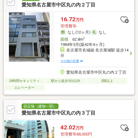
愛知県名古屋市中区丸の内２丁目
16.72
万円
管理費等-
なし(12ヶ月)
なし
2
面積
62.8m
1984年5月(築42年4ヶ月)
名古屋市名城線 名古屋城駅 徒歩14
分
その他の交通
愛知県名古屋市中区丸の内２丁目
24時間セキュリティ
駅から徒歩5分以内
2階以上
エレベーター
貸店舗（建物一部）
愛知県名古屋市中区丸の内３丁目
42.02
万円
管理費等88,000円