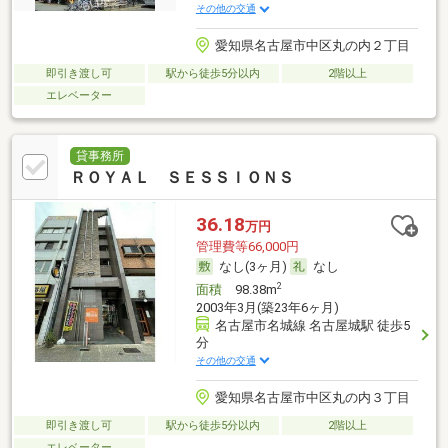
その他の交通
愛知県名古屋市中区丸の内２丁目
即引き渡し可
駅から徒歩5分以内
2階以上
エレベーター
貸事務所
ＲＯＹＡＬ ＳＥＳＳＩＯＮＳ
36.18
万円
管理費等66,000円
なし(3ヶ月)
なし
2
面積
98.38m
2003年3月(築23年6ヶ月)
名古屋市名城線 名古屋城駅 徒歩5
分
その他の交通
愛知県名古屋市中区丸の内３丁目
即引き渡し可
駅から徒歩5分以内
2階以上
エレベーター