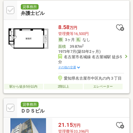
貸事務所
弁護士ビル
8.58
万円
管理費等16,500円
3ヶ月
なし
2
面積
39.87m
1973年7月(築53年2ヶ月)
名古屋市名城線 名古屋城駅 徒歩5
分
その他の交通
愛知県名古屋市中区丸の内３丁目
駅から徒歩5分以内
2階以上
エレベーター
貸事務所
ＤＤＳビル
21.15
万円
管理費等33,396円