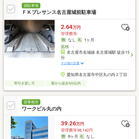
貸駐車場
ＦＫプレサンス名古屋城前駐車場
2.64
万円
管理費等-
なし
1ヶ月
面積
-
名古屋市名城線 名古屋城駅 徒歩15
分
その他の交通
愛知県名古屋市中区丸の内２丁目
即引き渡し可
駅から徒歩5分以内
貸事務所
ワークビル丸の内
39.26
万円
管理費等98,142円
8ヶ月
なし