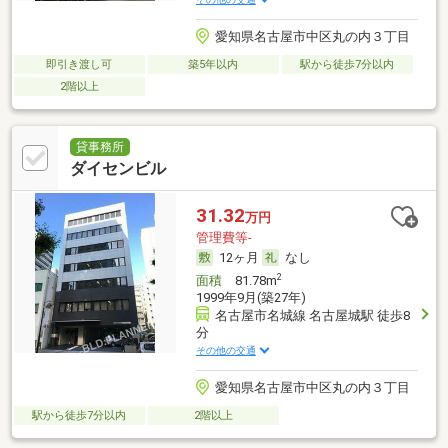
愛知県名古屋市中区丸の内３丁目
即引き渡し可
築5年以内
駅から徒歩7分以内
2階以上
貸事務所
ダイセンビル
31.32
万円
管理費等-
12ヶ月
なし
2
面積
81.78m
1999年9月(築27年)
名古屋市名城線 名古屋城駅 徒歩8
分
その他の交通
愛知県名古屋市中区丸の内３丁目
駅から徒歩7分以内
2階以上