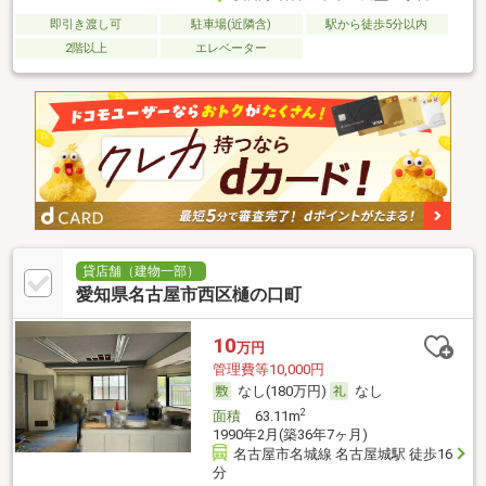
即引き渡し可
駐車場(近隣含)
駅から徒歩5分以内
2階以上
エレベーター
貸店舗（建物一部）
愛知県名古屋市西区樋の口町
10
万円
管理費等10,000円
なし(180万円)
なし
2
面積
63.11m
1990年2月(築36年7ヶ月)
名古屋市名城線 名古屋城駅 徒歩16
分