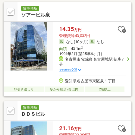
貸事務所
ソアービル泉
14.35
万円
管理費等43,032円
なし(10ヶ月)
なし
2
面積
43.1m
1991年3月(築35年6ヶ月)
名古屋市名城線 名古屋城駅 徒歩7
分
その他の交通
愛知県名古屋市東区泉１丁目
即引き渡し可
駅から徒歩7分以内
2階以上
貸事務所
ＤＤＳビル
21.16
万円
管理費等33,396円