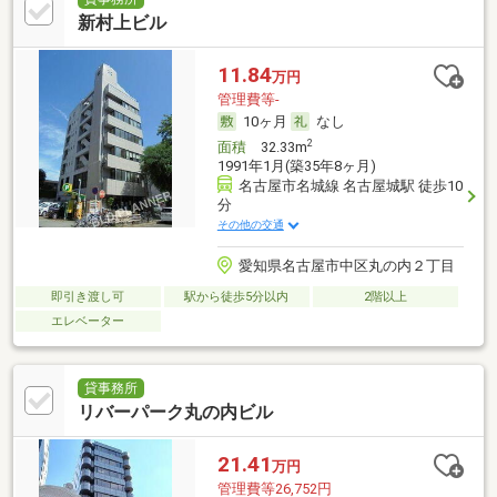
新村上ビル
11.84
万円
管理費等-
10ヶ月
なし
2
面積
32.33m
1991年1月(築35年8ヶ月)
名古屋市名城線 名古屋城駅 徒歩10
分
その他の交通
愛知県名古屋市中区丸の内２丁目
即引き渡し可
駅から徒歩5分以内
2階以上
エレベーター
貸事務所
リバーパーク丸の内ビル
21.41
万円
管理費等26,752円