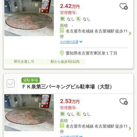
2.42
万円
管理費等-
なし
なし
面積
-
名古屋市名城線 名古屋城駅 徒歩11
分
その他の交通
愛知県名古屋市東区泉１丁目
即引き渡し可
駅から徒歩5分以内
貸駐車場
ＦＫ泉第三パーキングビル駐車場（大型）
2.53
万円
管理費等-
なし
なし
面積
-
名古屋市名城線 名古屋城駅 徒歩11
分
その他の交通