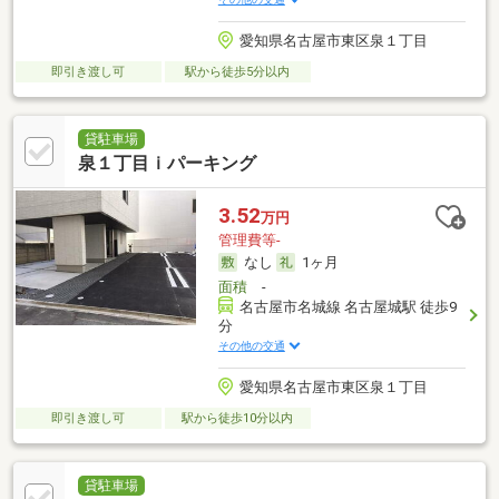
愛知県名古屋市東区泉１丁目
即引き渡し可
駅から徒歩5分以内
貸駐車場
泉１丁目ｉパーキング
3.52
万円
管理費等-
なし
1ヶ月
面積
-
名古屋市名城線 名古屋城駅 徒歩9
分
その他の交通
愛知県名古屋市東区泉１丁目
即引き渡し可
駅から徒歩10分以内
貸駐車場