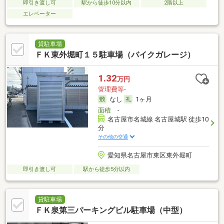
即引き渡し可
駅から徒歩10分以内
2階以上
エレベーター
貸駐車場
ＦＫ東外堀町１５駐車場（バイクガレージ）
1.32
万円
管理費等-
なし
1ヶ月
面積
-
名古屋市名城線 名古屋城駅 徒歩10
分
その他の交通
愛知県名古屋市東区東外堀町
即引き渡し可
駅から徒歩5分以内
貸駐車場
ＦＫ泉第三パーキングビル駐車場（中型）