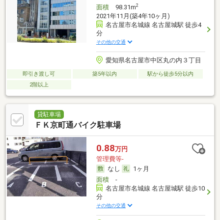
2
面積
98.31m
2021年11月(築4年10ヶ月)
名古屋市名城線 名古屋城駅 徒歩4
分
その他の交通
愛知県名古屋市中区丸の内３丁目
即引き渡し可
築5年以内
駅から徒歩5分以内
2階以上
貸駐車場
ＦＫ京町通バイク駐車場
0.88
万円
管理費等-
なし
1ヶ月
面積
-
名古屋市名城線 名古屋城駅 徒歩10
分
その他の交通