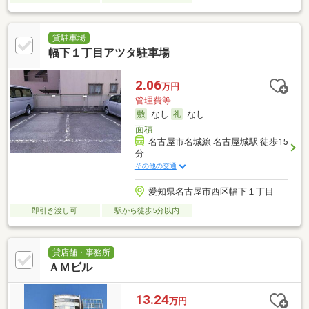
貸駐車場
幅下１丁目アツタ駐車場
2.06
万円
管理費等-
なし
なし
面積
-
名古屋市名城線 名古屋城駅 徒歩15
分
その他の交通
愛知県名古屋市西区幅下１丁目
即引き渡し可
駅から徒歩5分以内
貸店舗・事務所
ＡＭビル
13.24
万円