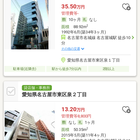
35.50
万円
管理費等-
10ヶ月
なし
2
面積
88.92m
1992年6月(築34年3ヶ月)
名古屋市名城線 名古屋城駅 徒歩10
分
その他の交通
愛知県名古屋市東区泉１丁目
駐車場(近隣含)
駅から徒歩7分以内
2階以上
貸店舗・事務所
愛知県名古屋市東区泉２丁目
13.20
万円
管理費等8,800円
なし
1ヶ月
2
面積
50.35m
2015年5月(築11年4ヶ月)