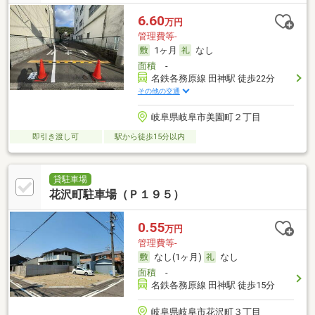
6.60
万円
管理費等-
1ヶ月
なし
面積
-
名鉄各務原線 田神駅 徒歩22分
その他の交通
岐阜県岐阜市美園町２丁目
即引き渡し可
駅から徒歩15分以内
貸駐車場
花沢町駐車場（Ｐ１９５）
0.55
万円
管理費等-
なし(1ヶ月)
なし
面積
-
名鉄各務原線 田神駅 徒歩15分
岐阜県岐阜市花沢町３丁目