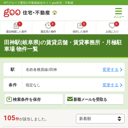
NTTグループ運営の不動産総合サイト goo住宅・不動産
1
0
0
0
最近検索した条件
最近見た物件
保存した条件
お気に入り
田神駅(岐阜県)の賃貸店舗・賃貸事務所・月極駐
車場 物件一覧
駅
変更する
名鉄各務原線/田神
条件
変更する
指定なし
検索条件を保存
新着メールを受取る
105
件
が該当しました。