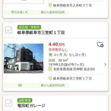
岐阜県岐阜市入舟町２丁目
即引き渡し可
駅から徒歩5分以内
貸店舗・事務所
岐阜県岐阜市三笠町１丁目
4.40
万円
管理費等なし
2ヶ月
なし(2ヶ月)
2
面積
28.1m
1979年2月(築47年7ヶ月)
名鉄各務原線 田神駅 徒歩5分
岐阜県岐阜市三笠町１丁目
1階
駅から徒歩5分以内
貸駐車場
竜田町ガレージ