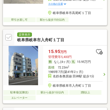
その他の交通
岐阜県岐阜市高尾町１丁目
即引き渡し可
駅から徒歩15分以内
貸事務所
岐阜県岐阜市入舟町１丁目
15.95
万円
管理費等5,400円
なし(4ヶ月)
15.95万円
2
面積
72.23m
1985年7月(築41年2ヶ月)
名鉄各務原線 田神駅 徒歩1分
岐阜県岐阜市入舟町１丁目
駐車場(近隣含)
駅から徒歩1分以内
2階以上
エレベーター