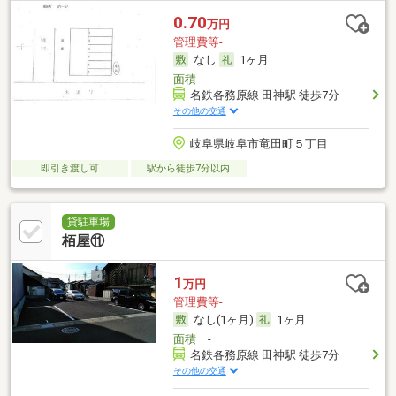
0.70
万円
管理費等-
なし
1ヶ月
面積
-
名鉄各務原線 田神駅 徒歩7分
その他の交通
岐阜県岐阜市竜田町５丁目
即引き渡し可
駅から徒歩7分以内
貸駐車場
栢屋⑪
1
万円
管理費等-
なし(1ヶ月)
1ヶ月
面積
-
名鉄各務原線 田神駅 徒歩7分
その他の交通