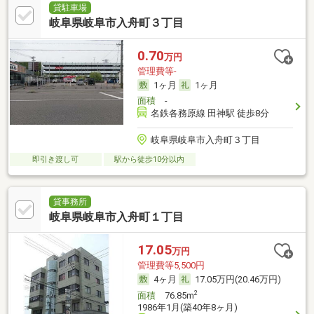
貸駐車場
岐阜県岐阜市入舟町３丁目
0.70
万円
管理費等-
1ヶ月
1ヶ月
面積
-
名鉄各務原線 田神駅 徒歩8分
岐阜県岐阜市入舟町３丁目
即引き渡し可
駅から徒歩10分以内
貸事務所
岐阜県岐阜市入舟町１丁目
17.05
万円
管理費等5,500円
4ヶ月
17.05万円(20.46万円)
2
面積
76.85m
1986年1月(築40年8ヶ月)