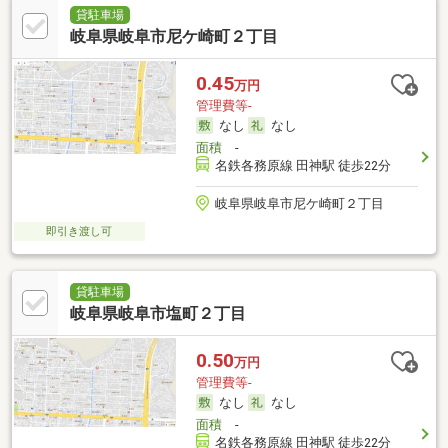
貸駐車場
岐阜県岐阜市尼ケ崎町２丁目
0.45
万円
管理費等-
なし
なし
面積
-
名鉄各務原線 田神駅 徒歩22分
岐阜県岐阜市尼ケ崎町２丁目
即引き渡し可
貸駐車場
岐阜県岐阜市塩町２丁目
0.50
万円
管理費等-
なし
なし
面積
-
名鉄各務原線 田神駅 徒歩22分