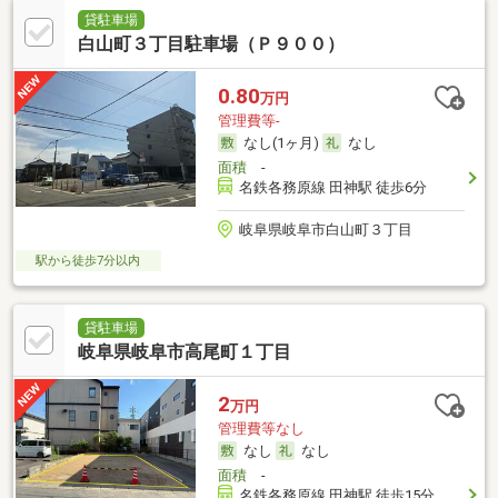
貸駐車場
白山町３丁目駐車場（Ｐ９００）
0.80
万円
管理費等-
なし(1ヶ月)
なし
面積
-
名鉄各務原線 田神駅 徒歩6分
岐阜県岐阜市白山町３丁目
駅から徒歩7分以内
貸駐車場
岐阜県岐阜市高尾町１丁目
2
万円
管理費等なし
なし
なし
面積
-
名鉄各務原線 田神駅 徒歩15分