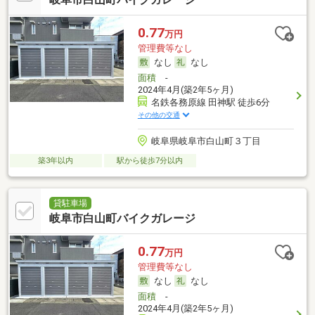
0.77
万円
管理費等なし
なし
なし
面積
-
2024年4月(築2年5ヶ月)
名鉄各務原線 田神駅 徒歩6分
その他の交通
岐阜県岐阜市白山町３丁目
築3年以内
駅から徒歩7分以内
貸駐車場
岐阜市白山町バイクガレージ
0.77
万円
管理費等なし
なし
なし
面積
-
2024年4月(築2年5ヶ月)