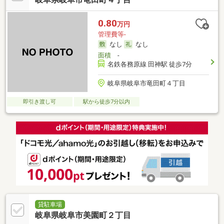
0.80
万円
管理費等-
なし
なし
面積
-
名鉄各務原線 田神駅 徒歩7分
岐阜県岐阜市竜田町４丁目
即引き渡し可
駅から徒歩7分以内
貸駐車場
岐阜県岐阜市美園町２丁目