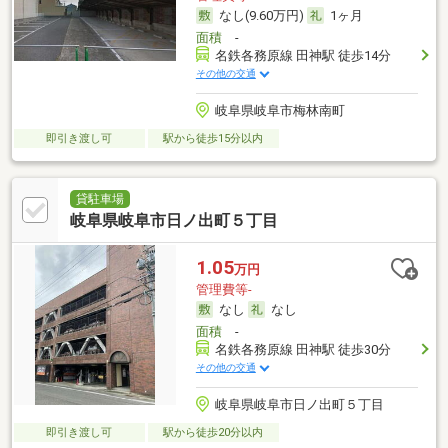
なし(9.60万円)
1ヶ月
面積
-
名鉄各務原線 田神駅 徒歩14分
その他の交通
岐阜県岐阜市梅林南町
即引き渡し可
駅から徒歩15分以内
貸駐車場
岐阜県岐阜市日ノ出町５丁目
1.05
万円
管理費等-
なし
なし
面積
-
名鉄各務原線 田神駅 徒歩30分
その他の交通
岐阜県岐阜市日ノ出町５丁目
即引き渡し可
駅から徒歩20分以内