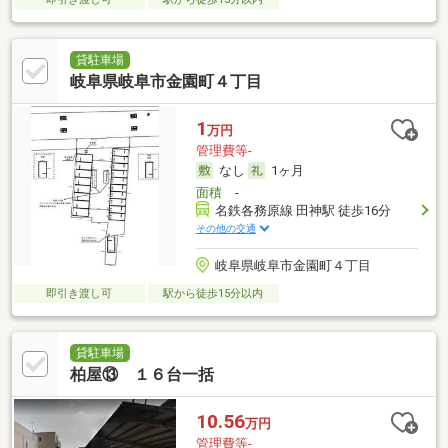
貸駐車場
岐阜県岐阜市金園町４丁目
1
万円
管理費等-
なし
1ヶ月
面積
-
名鉄各務原線 田神駅 徒歩16分
その他の交通
岐阜県岐阜市金園町４丁目
即引き渡し可
駅から徒歩15分以内
貸駐車場
柏屋⑬ １６台一括
10.56
万円
管理費等-