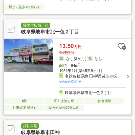
駅から徒歩15分以内
貸住付店舗一部
岐阜県岐阜市北一色２丁目
13.50
万円
管理費等-
なし(3ヶ月)
なし
2
面積
84m
1981年1月(築45年8ヶ月)
名鉄各務原線 田神駅 徒歩20分
その他の交通
岐阜県岐阜市北一色２丁目
1階
即引き渡し可
飲食店可
駐車場(近隣含)
駅から徒歩20分以内
貸駐車場
岐阜県岐阜市田神