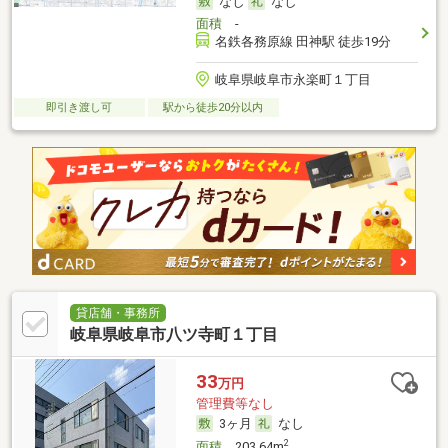
なし
なし
面積
-
名鉄各務原線 田神駅 徒歩19分
岐阜県岐阜市永楽町１丁目
即引き渡し可
駅から徒歩20分以内
貸店舗・事務所
岐阜県岐阜市八ツ寺町１丁目
33
万円
管理費等なし
3ヶ月
なし
2
面積
203.64m