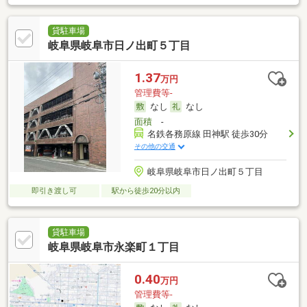
貸駐車場
岐阜県岐阜市日ノ出町５丁目
1.37
万円
管理費等-
なし
なし
面積
-
名鉄各務原線 田神駅 徒歩30分
その他の交通
岐阜県岐阜市日ノ出町５丁目
即引き渡し可
駅から徒歩20分以内
貸駐車場
岐阜県岐阜市永楽町１丁目
0.40
万円
管理費等-