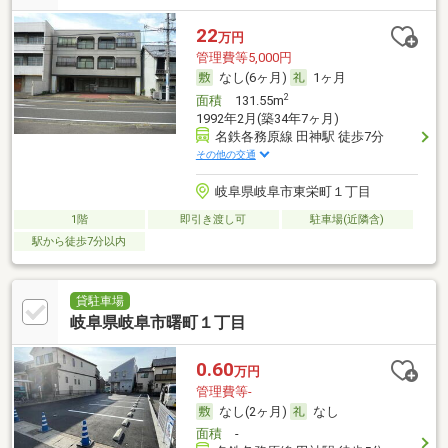
22
万円
管理費等5,000円
なし(6ヶ月)
1ヶ月
2
面積
131.55m
1992年2月(築34年7ヶ月)
名鉄各務原線 田神駅 徒歩7分
その他の交通
岐阜県岐阜市東栄町１丁目
1階
即引き渡し可
駐車場(近隣含)
駅から徒歩7分以内
貸駐車場
岐阜県岐阜市曙町１丁目
0.60
万円
管理費等-
なし(2ヶ月)
なし
面積
-