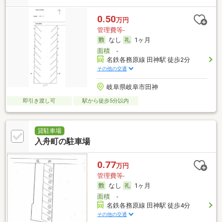
0.50
万円
管理費等-
なし
1ヶ月
面積
-
名鉄各務原線 田神駅 徒歩2分
その他の交通
岐阜県岐阜市田神
即引き渡し可
駅から徒歩5分以内
貸駐車場
入舟町の駐車場
0.77
万円
管理費等-
なし
1ヶ月
面積
-
名鉄各務原線 田神駅 徒歩4分
その他の交通