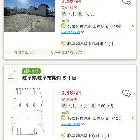
0.66
万円
管理費等-
なし
1ヶ月
面積
-
名鉄各務原線 田神駅 徒歩10分
その他の交通
岐阜県岐阜市鶴舞町１丁目
即引き渡し可
駅から徒歩10分以内
貸駐車場
岐阜県岐阜市殿町５丁目
0.88
万円
管理費等-
なし(1ヶ月)
0.88万円
面積
-
名鉄各務原線 田神駅 徒歩12分
その他の交通
岐阜県岐阜市殿町５丁目