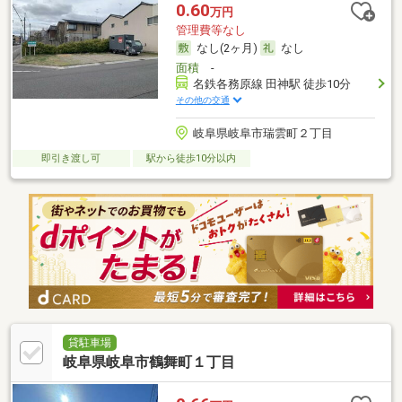
0.60
万円
管理費等なし
なし(2ヶ月)
なし
面積
-
名鉄各務原線 田神駅 徒歩10分
その他の交通
岐阜県岐阜市瑞雲町２丁目
即引き渡し可
駅から徒歩10分以内
貸駐車場
岐阜県岐阜市鶴舞町１丁目