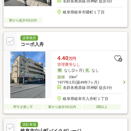
名鉄各務原線 田神駅 徒歩5分
岐阜県岐阜市曙町１丁目
駅から徒歩5分以内
貸事務所
コーポ入舟
4.40
万円
管理費等なし
なし(2ヶ月)
なし
2
面積
39m
1977年2月(築49年7ヶ月)
名鉄各務原線 田神駅 徒歩3分
岐阜県岐阜市入舟町１丁目
即引き渡し可
駅から徒歩5分以内
2階以上
貸駐車場
岐阜市白山町バイクガレージ