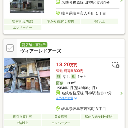
名鉄各務原線 田神駅 徒歩1分
岐阜県岐阜市入舟町１丁目
駐車場(近隣含)
駅から徒歩1分以内
2階以上
エレベーター
貸店舗・事務所
ヴィアーレドアーズ
13.20
万円
管理費等8,800円
なし
1ヶ月
2
面積
50m
1984年1月(築42年8ヶ月)
名鉄各務原線 田神駅 徒歩17分
その他の交通
岐阜県岐阜市若宮町３丁目
即引き渡し可
飲食店可
駅から徒歩15分以内
2階以上
エレベーター