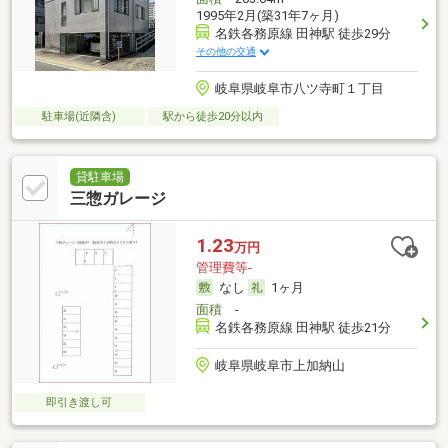
1995年2月(築31年7ヶ月)
名鉄各務原線 田神駅 徒歩29分
その他の交通
岐阜県岐阜市八ツ寺町１丁目
駐車場(近隣含)
駅から徒歩20分以内
貸駐車場
三惣ガレージ
1.23
万円
管理費等-
なし
1ヶ月
面積
-
名鉄各務原線 田神駅 徒歩21分
岐阜県岐阜市上加納山
即引き渡し可