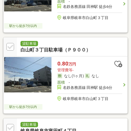
面積
-
名鉄各務原線 田神駅 徒歩6分
岐阜県岐阜市白山町３丁目
駅から徒歩7分以内
貸駐車場
白山町３丁目駐車場（Ｐ９００）
0.80
万円
管理費等-
なし(1ヶ月)
なし
面積
-
名鉄各務原線 田神駅 徒歩6分
岐阜県岐阜市白山町３丁目
駅から徒歩7分以内
貸駐車場
岐阜県岐阜市竜田町４丁目