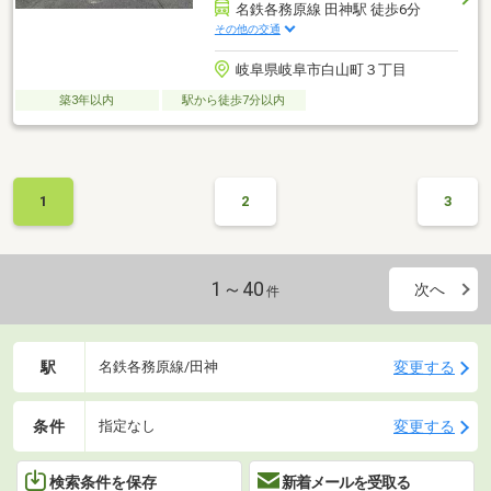
名鉄各務原線 田神駅 徒歩6分
その他の交通
岐阜県岐阜市白山町３丁目
築3年以内
駅から徒歩7分以内
1
2
3
1～40
次へ
件
駅
変更する
名鉄各務原線/田神
条件
変更する
指定なし
検索条件を保存
新着メールを受取る