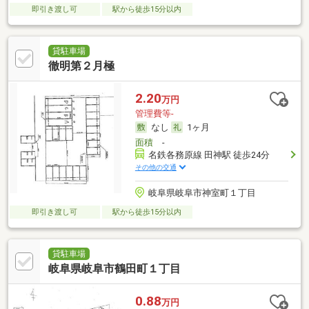
即引き渡し可
駅から徒歩15分以内
貸駐車場
徹明第２月極
2.20
万円
管理費等-
なし
1ヶ月
面積
-
名鉄各務原線 田神駅 徒歩24分
その他の交通
岐阜県岐阜市神室町１丁目
即引き渡し可
駅から徒歩15分以内
貸駐車場
岐阜県岐阜市鶴田町１丁目
0.88
万円