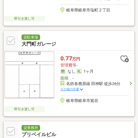
岐阜県岐阜市塩町２丁目
即引き渡し可
貸駐車場
大門町ガレージ
0.77
万円
管理費等-
なし
1ヶ月
面積
-
名鉄各務原線 田神駅 徒歩26分
その他の交通
岐阜県岐阜市鴬谷
即引き渡し可
貸事務所
プリベイルビル