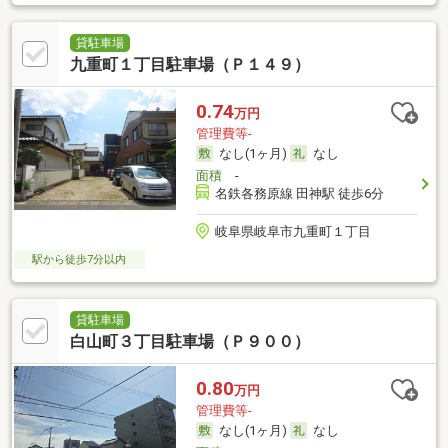
貸駐車場
九重町１丁目駐車場（Ｐ１４９）
0.74
万円
管理費等-
なし(1ヶ月)
なし
面積
-
名鉄各務原線 田神駅 徒歩6分
岐阜県岐阜市九重町１丁目
駅から徒歩7分以内
貸駐車場
白山町３丁目駐車場（Ｐ９００）
0.80
万円
管理費等-
なし(1ヶ月)
なし