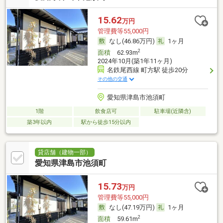
15.62
万円
管理費等55,000円
なし(46.86万円)
1ヶ月
2
面積
62.93m
2024年10月(築1年11ヶ月)
名鉄尾西線 町方駅 徒歩20分
その他の交通
愛知県津島市池須町
1階
飲食店可
駐車場(近隣含)
築3年以内
駅から徒歩15分以内
貸店舗（建物一部）
愛知県津島市池須町
15.73
万円
管理費等55,000円
なし(47.19万円)
1ヶ月
2
面積
59.61m