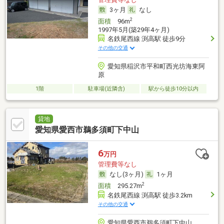
3ヶ月
なし
2
面積
96m
1997年5月(築29年4ヶ月)
名鉄尾西線 渕高駅 徒歩9分
その他の交通
愛知県稲沢市平和町西光坊海東阿
原
1階
駐車場(近隣含)
駅から徒歩10分以内
貸地
愛知県愛西市鵜多須町下中山
6
万円
管理費等なし
なし(3ヶ月)
1ヶ月
2
面積
295.27m
名鉄尾西線 渕高駅 徒歩3.2km
その他の交通
愛知県愛西市鵜多須町下中山