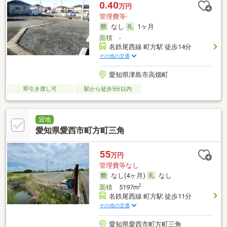
0.40
万円
管理費等-
なし
1ヶ月
面積
-
名鉄尾西線 町方駅 徒歩14分
その他の交通
愛知県津島市高畑町
即引き渡し可
駅から徒歩5分以内
貸地
愛知県愛西市町方町三角
55
万円
管理費等なし
なし(4ヶ月)
なし
2
面積
5197m
名鉄尾西線 町方駅 徒歩11分
その他の交通
愛知県愛西市町方町三角