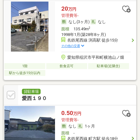
20
万円
管理費等-
なし(3ヶ月)
なし
2
面積
135.49m
1998年1月(築28年8ヶ月)
名鉄尾西線 渕高駅 徒歩15分
その他の交通
愛知県稲沢市平和町横池山ノ畑
1階
飲食店可
駐車場(近隣含)
駅から徒歩15分以内
貸駐車場
愛西１９０
0.50
万円
管理費等-
なし
1ヶ月
面積
-
名鉄尾西線 町方駅 徒歩18分