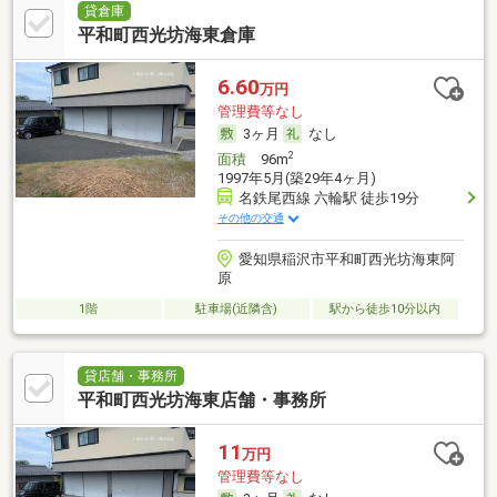
貸倉庫
平和町西光坊海東倉庫
6.60
万円
管理費等なし
3ヶ月
なし
2
面積
96m
1997年5月(築29年4ヶ月)
名鉄尾西線 六輪駅 徒歩19分
その他の交通
愛知県稲沢市平和町西光坊海東阿
原
1階
駐車場(近隣含)
駅から徒歩10分以内
貸店舗・事務所
平和町西光坊海東店舗・事務所
11
万円
管理費等なし