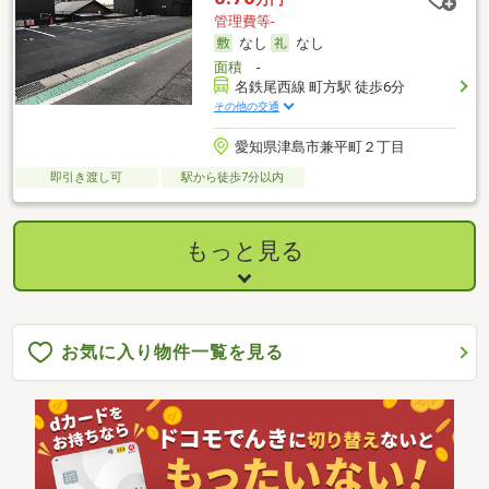
管理費等-
なし
なし
面積
-
名鉄尾西線 町方駅 徒歩6分
その他の交通
愛知県津島市兼平町２丁目
即引き渡し可
駅から徒歩7分以内
もっと見る
お気に入り物件一覧を見る