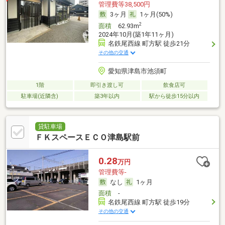
管理費等38,500円
3ヶ月
1ヶ月(50%)
2
面積
62.93m
2024年10月(築1年11ヶ月)
名鉄尾西線 町方駅 徒歩21分
その他の交通
愛知県津島市池須町
1階
即引き渡し可
飲食店可
駐車場(近隣含)
築3年以内
駅から徒歩15分以内
貸駐車場
ＦＫスペースＥＣＯ津島駅前
0.28
万円
管理費等-
なし
1ヶ月
面積
-
名鉄尾西線 町方駅 徒歩19分
その他の交通