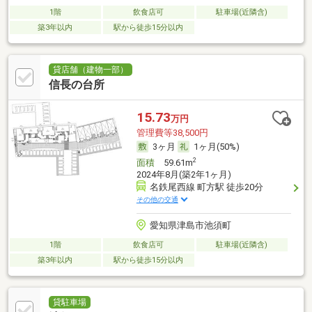
1階
飲食店可
駐車場(近隣含)
築3年以内
駅から徒歩15分以内
貸店舗（建物一部）
信長の台所
15.73
万円
管理費等38,500円
3ヶ月
1ヶ月(50%)
2
面積
59.61m
2024年8月(築2年1ヶ月)
名鉄尾西線 町方駅 徒歩20分
その他の交通
愛知県津島市池須町
1階
飲食店可
駐車場(近隣含)
築3年以内
駅から徒歩15分以内
貸駐車場