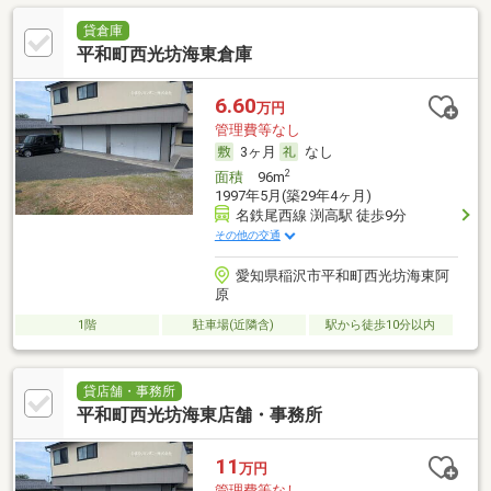
貸倉庫
平和町西光坊海東倉庫
6.60
万円
管理費等なし
3ヶ月
なし
2
面積
96m
1997年5月(築29年4ヶ月)
名鉄尾西線 渕高駅 徒歩9分
その他の交通
愛知県稲沢市平和町西光坊海東阿
原
1階
駐車場(近隣含)
駅から徒歩10分以内
貸店舗・事務所
平和町西光坊海東店舗・事務所
11
万円
管理費等なし