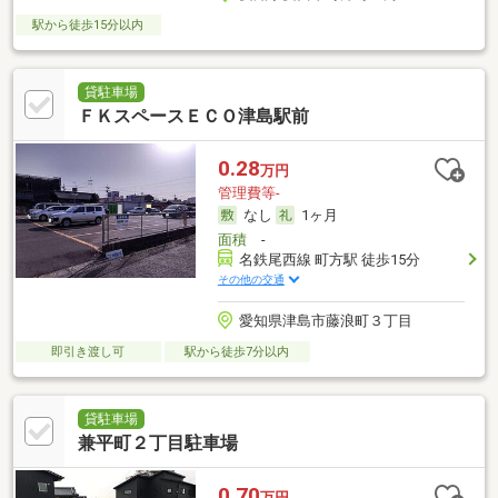
駅から徒歩15分以内
貸駐車場
ＦＫスペースＥＣＯ津島駅前
0.28
万円
管理費等-
なし
1ヶ月
面積
-
名鉄尾西線 町方駅 徒歩15分
その他の交通
愛知県津島市藤浪町３丁目
即引き渡し可
駅から徒歩7分以内
貸駐車場
兼平町２丁目駐車場
0.70
万円