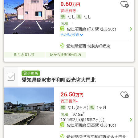
0.60
万円
管理費等-
なし
なし
面積
-
名鉄尾西線 町方駅 徒歩20分
その他の交通
愛知県愛西市諏訪町郷東
即引き渡し可
駅から徒歩10分以内
貸事務所
愛知県稲沢市平和町西光坊大門北
26.50
万円
管理費等-
なし(3ヶ月)
1ヶ月
2
面積
97.5m
2011年2月(築15年7ヶ月)
名鉄尾西線 渕高駅 徒歩10分
愛知県稲沢市平和町西光坊大門北