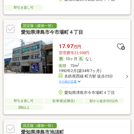
即引き渡し可
貸店舗（建物一部）
愛知県津島市今市場町４丁目
17.97
万円
管理費等23,958円
10ヶ月
なし
2
面積
72m
1992年2月(築34年7ヶ月)
名鉄尾西線 町方駅 徒歩25分
その他の交通
愛知県津島市今市場町４丁目
即引き渡し可
駐車場(近隣含)
駅から徒歩5分以内
2階以上
貸店舗（建物一部）
愛知県津島市池須町