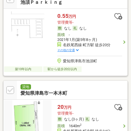
池須Ｐａｒｋｉｎｇ
0.55
万円
管理費等-
なし
なし
面積
-
2021年1月(築5年8ヶ月)
名鉄尾西線 町方駅 徒歩20分
その他の交通
愛知県津島市池須町
築10年以内
駅から徒歩20分以内
貸地
愛知県津島市一本木町
20
万円
管理費等-
なし(3ヶ月)
なし
2
面積
1640m