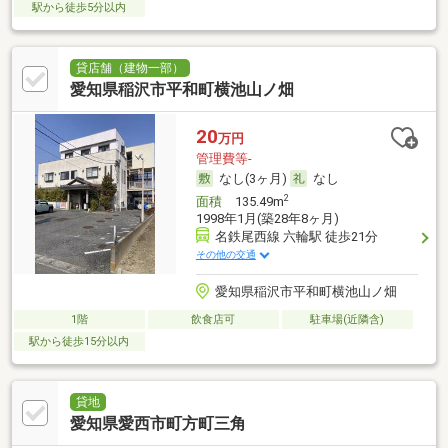
駅から徒歩5分以内
貸店舗（建物一部）
愛知県稲沢市平和町横池山ノ畑
20
万円
管理費等-
なし(3ヶ月)
なし
2
面積
135.49m
1998年1月(築28年8ヶ月)
名鉄尾西線 六輪駅 徒歩21分
その他の交通
愛知県稲沢市平和町横池山ノ畑
1階
飲食店可
駐車場(近隣含)
駅から徒歩15分以内
貸地
愛知県愛西市町方町三角