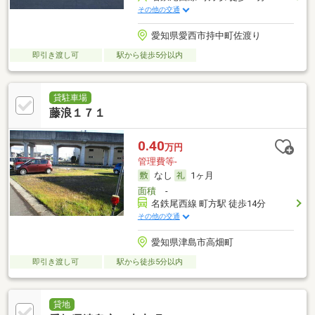
その他の交通
愛知県愛西市持中町佐渡り
即引き渡し可
駅から徒歩5分以内
貸駐車場
藤浪１７１
0.40
万円
管理費等-
なし
1ヶ月
面積
-
名鉄尾西線 町方駅 徒歩14分
その他の交通
愛知県津島市高畑町
即引き渡し可
駅から徒歩5分以内
貸地