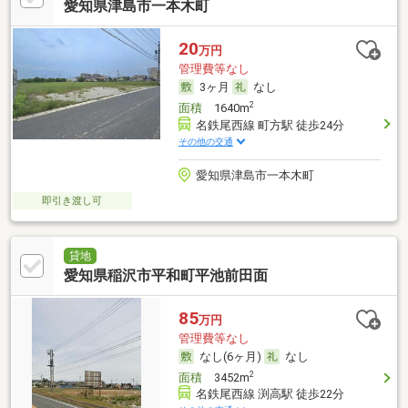
愛知県津島市一本木町
20
万円
管理費等なし
3ヶ月
なし
2
面積
1640m
名鉄尾西線 町方駅 徒歩24分
その他の交通
愛知県津島市一本木町
即引き渡し可
貸地
愛知県稲沢市平和町平池前田面
85
万円
管理費等なし
なし(6ヶ月)
なし
2
面積
3452m
名鉄尾西線 渕高駅 徒歩22分