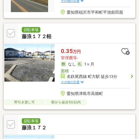
その他の交通
愛知県稲沢市平和町平池前田面
貸駐車場
藤浪１７２軽
0.35
万円
管理費等-
なし
1ヶ月
面積
-
名鉄尾西線 町方駅 徒歩13分
その他の交通
愛知県津島市高畑町
即引き渡し可
駅から徒歩5分以内
貸駐車場
藤浪１７２