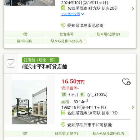
2024年10月(築1年11ヶ月)
名鉄尾西線 町方駅 徒歩20分
その他の交通
愛知県津島市池須町
1階
飲食店可
駐車場(近隣含)
築3年以内
駅から徒歩15分以内
貸店舗（建物一部）
稲沢市平和町貸店舗
16.50
万円
管理費等-
3ヶ月
なし(100%)
2
面積
80.14m
1982年8月(築44年1ヶ月)
名鉄尾西線 渕高駅 徒歩17分
愛知県稲沢市平和町横池
1階
駐車場(近隣含)
駅から徒歩20分以内