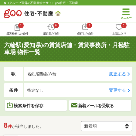
NTTグループ運営の不動産総合サイト goo住宅・不動産
1
0
0
0
最近検索した条件
最近見た物件
保存した条件
お気に入り
六輪駅(愛知県)の賃貸店舗・賃貸事務所・月極駐
車場 物件一覧
駅
変更する
名鉄尾西線/六輪
条件
変更する
指定なし
検索条件を保存
新着メールを受取る
8
件
が該当しました。