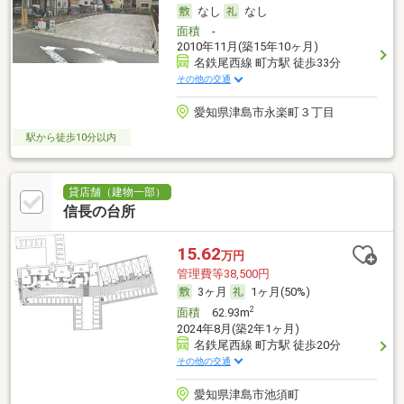
なし
なし
面積
-
2010年11月(築15年10ヶ月)
名鉄尾西線 町方駅 徒歩33分
その他の交通
愛知県津島市永楽町３丁目
駅から徒歩10分以内
貸店舗（建物一部）
信長の台所
15.62
万円
管理費等38,500円
3ヶ月
1ヶ月(50%)
2
面積
62.93m
2024年8月(築2年1ヶ月)
名鉄尾西線 町方駅 徒歩20分
その他の交通
愛知県津島市池須町