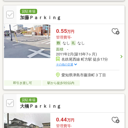
貸駐車場
加藤Ｐａｒｋｉｎｇ
0.55
万円
管理費等-
なし
なし
面積
-
2011年2月(築15年7ヶ月)
名鉄尾西線 町方駅 徒歩17分
その他の交通
愛知県津島市藤浪町３丁目
即引き渡し可
駅から徒歩5分以内
貸駐車場
大橋Ｐａｒｋｉｎｇ
0.44
万円
管理費等-