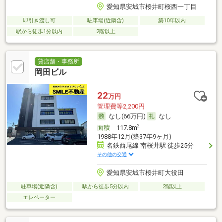
愛知県安城市桜井町桜西一丁目
即引き渡し可
駐車場(近隣含)
築10年以内
駅から徒歩1分以内
2階以上
貸店舗・事務所
岡田ビル
22
万円
管理費等2,200円
なし(66万円)
なし
2
面積
117.8m
1988年12月(築37年9ヶ月)
名鉄西尾線 南桜井駅 徒歩25分
その他の交通
愛知県安城市桜井町大役田
駐車場(近隣含)
駅から徒歩5分以内
2階以上
エレベーター