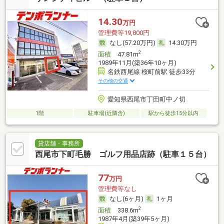
14.30
万円
管理費等19,800円
なし(57.20万円)
14.30万円
2
面積
47.81m
1989年11月(築36年10ヶ月)
名鉄西尾線 桜町前駅 徒歩33分
その他の交通
愛知県西尾市丁田町中ノ切
1階
駐車場(近隣含)
駅から徒歩15分以内
貸店舗・事務所
西尾市下町毛勝 ゴルフ用品店跡（駐車１５台）
77
万円
管理費等なし
なし(6ヶ月)
1ヶ月
2
面積
338.6m
1987年4月(築39年5ヶ月)