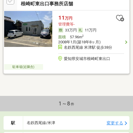
根崎町東出口事務所店舗
11
万円
管理費等-
33万円
11万円
2
面積
57.96m
2008年1月(築18年8ヶ月)
名鉄西尾線 米津駅 徒歩38分
愛知県安城市根崎町東出口
駐車場(近隣含)
1～8
件
駅
変更する
名鉄西尾線/米津