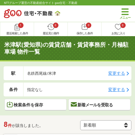
NTTグループ運営の不動産総合サイト goo住宅・不動産
1
0
0
0
最近検索した条件
最近見た物件
保存した条件
お気に入り
米津駅(愛知県)の賃貸店舗・賃貸事務所・月極駐
車場 物件一覧
駅
変更する
名鉄西尾線/米津
条件
変更する
指定なし
検索条件を保存
新着メールを受取る
8
件
が該当しました。