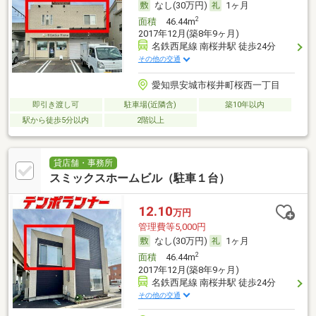
なし(30万円)
1ヶ月
2
面積
46.44m
2017年12月(築8年9ヶ月)
名鉄西尾線 南桜井駅 徒歩24分
その他の交通
愛知県安城市桜井町桜西一丁目
即引き渡し可
駐車場(近隣含)
築10年以内
駅から徒歩5分以内
2階以上
貸店舗・事務所
スミックスホームビル（駐車１台）
12.10
万円
管理費等5,000円
なし(30万円)
1ヶ月
2
面積
46.44m
2017年12月(築8年9ヶ月)
名鉄西尾線 南桜井駅 徒歩24分
その他の交通