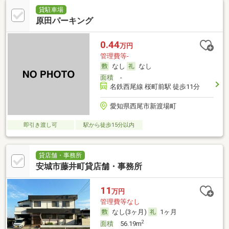
貸駐車場
原田パーキング
0.44
万円
管理費等-
なし
なし
面積
-
名鉄西尾線 桜町前駅 徒歩11分
愛知県西尾市新渡場町
即引き渡し可
駅から徒歩15分以内
貸店舗・事務所
安城市藤井町貸店舗・事務所
11
万円
管理費等なし
なし(3ヶ月)
1ヶ月
2
面積
56.19m