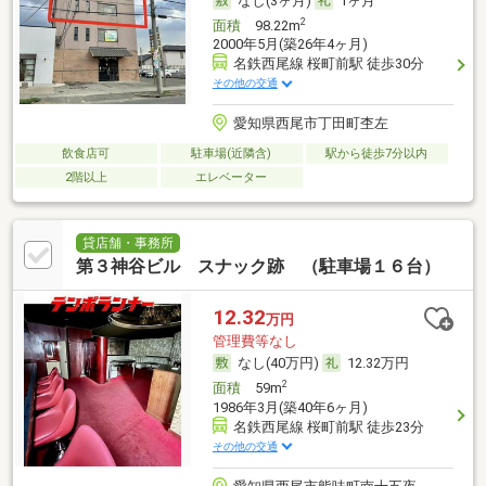
なし(3ヶ月)
1ヶ月
2
面積
98.22m
2000年5月(築26年4ヶ月)
名鉄西尾線 桜町前駅 徒歩30分
その他の交通
愛知県西尾市丁田町杢左
飲食店可
駐車場(近隣含)
駅から徒歩7分以内
2階以上
エレベーター
貸店舗・事務所
第３神谷ビル スナック跡 （駐車場１６台）
12.32
万円
管理費等なし
なし(40万円)
12.32万円
2
面積
59m
1986年3月(築40年6ヶ月)
名鉄西尾線 桜町前駅 徒歩23分
その他の交通