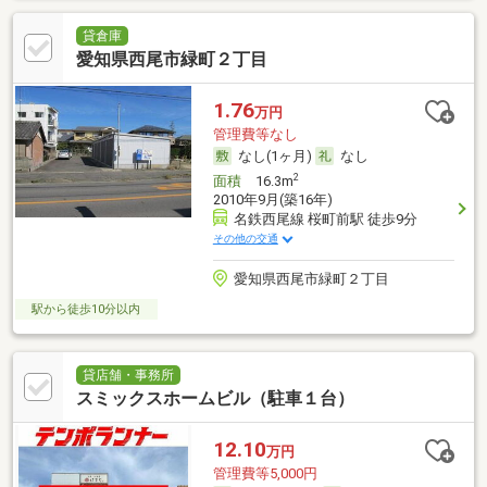
貸倉庫
愛知県西尾市緑町２丁目
1.76
万円
管理費等なし
なし(1ヶ月)
なし
2
面積
16.3m
2010年9月(築16年)
名鉄西尾線 桜町前駅 徒歩9分
その他の交通
愛知県西尾市緑町２丁目
駅から徒歩10分以内
貸店舗・事務所
スミックスホームビル（駐車１台）
12.10
万円
管理費等5,000円