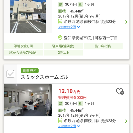
30万円
1ヶ月
2
面積
46.44m
2017年12月(築8年9ヶ月)
名鉄西尾線 南桜井駅 徒歩23分
その他の交通
愛知県安城市桜井町桜西一丁目
即引き渡し可
駐車場(近隣含)
築10年以内
駅から徒歩7分以内
2階以上
貸事務所
スミックスホームビル
12.10
万円
管理費等5,000円
30万円
1ヶ月
2
面積
46.44m
2017年12月(築8年9ヶ月)
名鉄西尾線 南桜井駅 徒歩23分
その他の交通