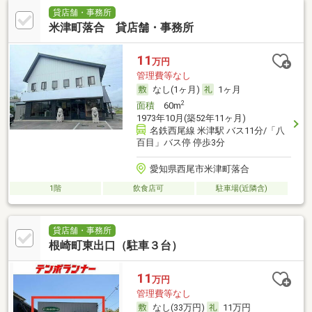
貸店舗・事務所
米津町落合 貸店舗・事務所
11
万円
管理費等なし
なし(1ヶ月)
1ヶ月
2
面積
60m
1973年10月(築52年11ヶ月)
名鉄西尾線 米津駅 バス11分/「八
百目」バス停 停歩3分
愛知県西尾市米津町落合
1階
飲食店可
駐車場(近隣含)
貸店舗・事務所
根崎町東出口（駐車３台）
11
万円
管理費等なし
なし(33万円)
11万円