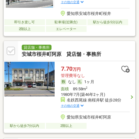
その他の交通
愛知県安城市桜井町桜井
即引き渡し可
駐車場(近隣含)
駅から徒歩5分以内
2階以上
エレベーター
貸店舗・事務所
安城市桜井町阿原 貸店舗・事務所
7.70
万円
管理費等なし
なし
1ヶ月
2
面積
89.58m
1980年7月(築46年2ヶ月)
名鉄西尾線 南桜井駅 徒歩28分
その他の交通
愛知県安城市桜井町阿原
駅から徒歩7分以内
2階以上