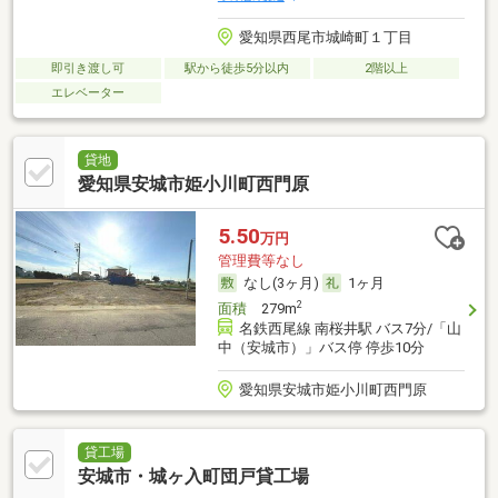
愛知県西尾市城崎町１丁目
即引き渡し可
駅から徒歩5分以内
2階以上
エレベーター
貸地
愛知県安城市姫小川町西門原
5.50
万円
管理費等なし
なし(3ヶ月)
1ヶ月
2
面積
279m
名鉄西尾線 南桜井駅 バス7分/「山
中（安城市）」バス停 停歩10分
愛知県安城市姫小川町西門原
貸工場
安城市・城ヶ入町団戸貸工場