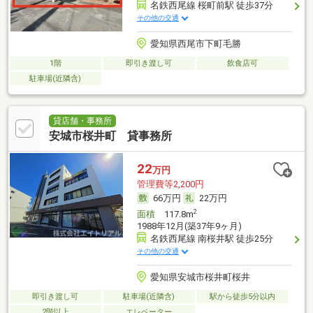
名鉄西尾線 桜町前駅 徒歩37分
その他の交通
愛知県西尾市下町毛勝
1階
即引き渡し可
飲食店可
駐車場(近隣含)
貸店舗・事務所
安城市桜井町 貸事務所
22
万円
管理費等2,200円
66万円
22万円
2
面積
117.8m
1988年12月(築37年9ヶ月)
名鉄西尾線 南桜井駅 徒歩25分
その他の交通
愛知県安城市桜井町桜井
即引き渡し可
駐車場(近隣含)
駅から徒歩5分以内
2階以上
エレベーター