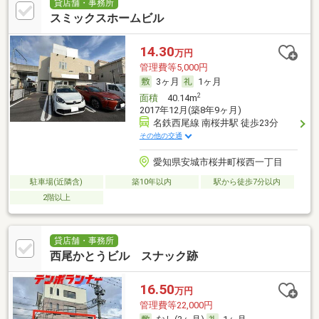
貸店舗・事務所
スミックスホームビル
14.30
万円
管理費等5,000円
3ヶ月
1ヶ月
2
面積
40.14m
2017年12月(築8年9ヶ月)
名鉄西尾線 南桜井駅 徒歩23分
その他の交通
愛知県安城市桜井町桜西一丁目
駐車場(近隣含)
築10年以内
駅から徒歩7分以内
2階以上
貸店舗・事務所
西尾かとうビル スナック跡
16.50
万円
管理費等22,000円