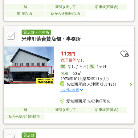
1階
即引き渡し可
駐車場(近隣含)
築1年以内
駅から徒歩5分以内
貸店舗・事務所
米津町落合貸店舗・事務所
11
万円
管理費等なし
なし(1ヶ月)
1ヶ月
2
面積
60m
1973年10月(築52年11ヶ月)
名鉄西尾線 米津駅 徒歩13分
その他の交通
愛知県西尾市米津町落合
1階
即引き渡し可
駐車場(近隣含)
駅から徒歩15分以内
貸店舗