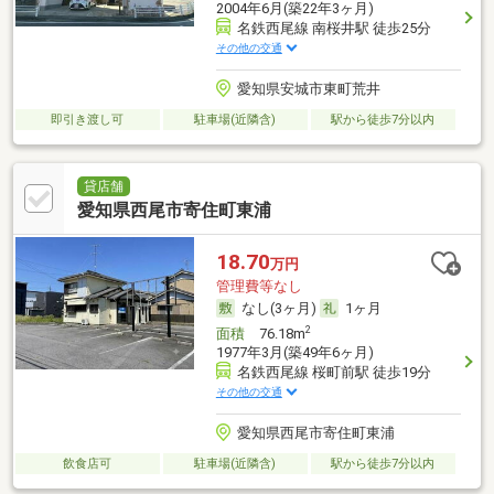
2004年6月(築22年3ヶ月)
名鉄西尾線 南桜井駅 徒歩25分
その他の交通
愛知県安城市東町荒井
即引き渡し可
駐車場(近隣含)
駅から徒歩7分以内
貸店舗
愛知県西尾市寄住町東浦
18.70
万円
管理費等なし
なし(3ヶ月)
1ヶ月
2
面積
76.18m
1977年3月(築49年6ヶ月)
名鉄西尾線 桜町前駅 徒歩19分
その他の交通
愛知県西尾市寄住町東浦
飲食店可
駐車場(近隣含)
駅から徒歩7分以内