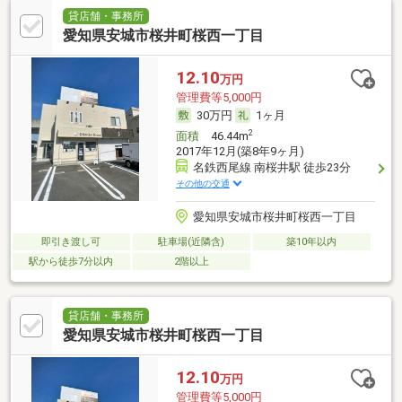
貸店舗・事務所
愛知県安城市桜井町桜西一丁目
12.10
万円
管理費等5,000円
30万円
1ヶ月
2
面積
46.44m
2017年12月(築8年9ヶ月)
名鉄西尾線 南桜井駅 徒歩23分
その他の交通
愛知県安城市桜井町桜西一丁目
即引き渡し可
駐車場(近隣含)
築10年以内
駅から徒歩7分以内
2階以上
貸店舗・事務所
愛知県安城市桜井町桜西一丁目
12.10
万円
管理費等5,000円