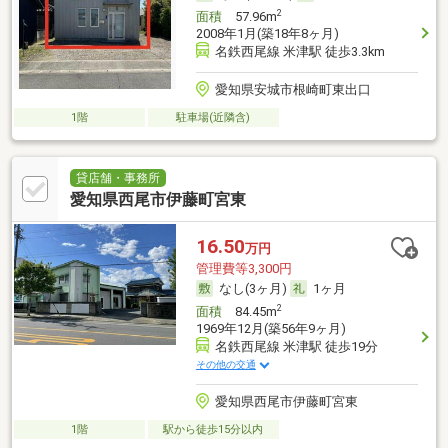
2
面積
57.96m
2008年1月(築18年8ヶ月)
名鉄西尾線 米津駅 徒歩3.3km
愛知県安城市根崎町東出口
1階
駐車場(近隣含)
貸店舗・事務所
愛知県西尾市伊藤町宮東
16.50
万円
管理費等3,300円
なし(3ヶ月)
1ヶ月
2
面積
84.45m
1969年12月(築56年9ヶ月)
名鉄西尾線 米津駅 徒歩19分
その他の交通
愛知県西尾市伊藤町宮東
1階
駅から徒歩15分以内