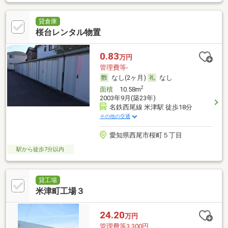
貸倉庫
桜台レンタル物置
0.83
万円
管理費等-
なし(2ヶ月)
なし
2
面積
10.58m
2003年9月(築23年)
名鉄西尾線 米津駅 徒歩18分
その他の交通
愛知県西尾市桜町５丁目
駅から徒歩7分以内
貸工場
米津町工場３
24.20
万円
管理費等3,300円