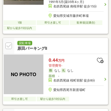
1991年5月(築35年4ヶ月)
名鉄西尾線 南桜井駅 徒歩15分
愛知県安城市藤井町車場
1階
即引き渡し可
駐車場(近隣含)
駅から徒歩15分以内
貸駐車場
原田パーキングⅡ
0.44
万円
管理費等-
なし
なし
面積
-
名鉄西尾線 桜町前駅 徒歩8分
愛知県西尾市新渡場町
即引き渡し可
駅から徒歩10分以内