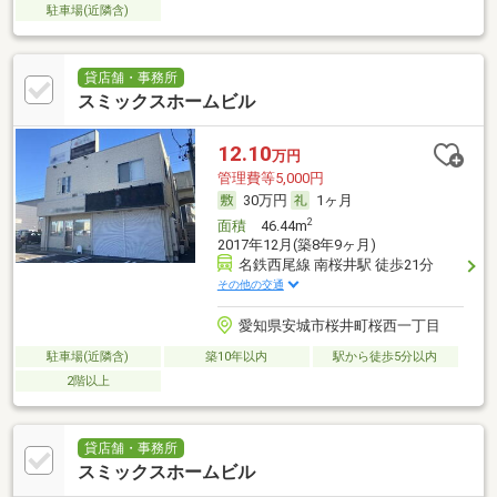
駐車場(近隣含)
貸店舗・事務所
スミックスホームビル
12.10
万円
管理費等5,000円
30万円
1ヶ月
2
面積
46.44m
2017年12月(築8年9ヶ月)
名鉄西尾線 南桜井駅 徒歩21分
その他の交通
愛知県安城市桜井町桜西一丁目
駐車場(近隣含)
築10年以内
駅から徒歩5分以内
2階以上
貸店舗・事務所
スミックスホームビル