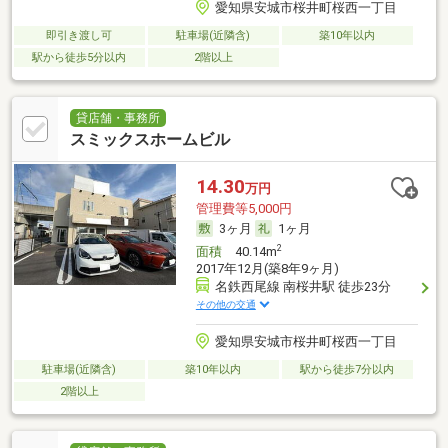
愛知県安城市桜井町桜西一丁目
即引き渡し可
駐車場(近隣含)
築10年以内
駅から徒歩5分以内
2階以上
貸店舗・事務所
スミックスホームビル
14.30
万円
管理費等5,000円
3ヶ月
1ヶ月
2
面積
40.14m
2017年12月(築8年9ヶ月)
名鉄西尾線 南桜井駅 徒歩23分
その他の交通
愛知県安城市桜井町桜西一丁目
駐車場(近隣含)
築10年以内
駅から徒歩7分以内
2階以上