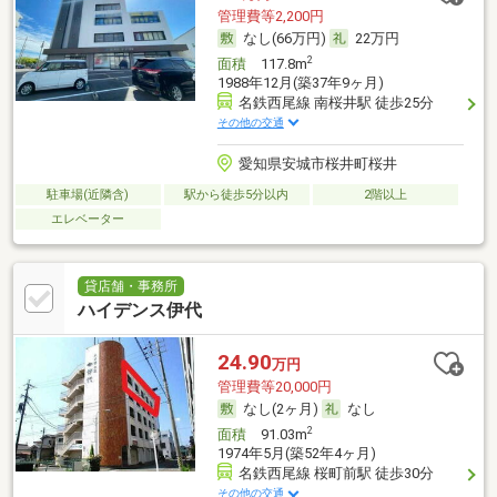
管理費等2,200円
なし(66万円)
22万円
2
面積
117.8m
1988年12月(築37年9ヶ月)
名鉄西尾線 南桜井駅 徒歩25分
その他の交通
愛知県安城市桜井町桜井
駐車場(近隣含)
駅から徒歩5分以内
2階以上
エレベーター
貸店舗・事務所
ハイデンス伊代
24.90
万円
管理費等20,000円
なし(2ヶ月)
なし
2
面積
91.03m
1974年5月(築52年4ヶ月)
名鉄西尾線 桜町前駅 徒歩30分
その他の交通