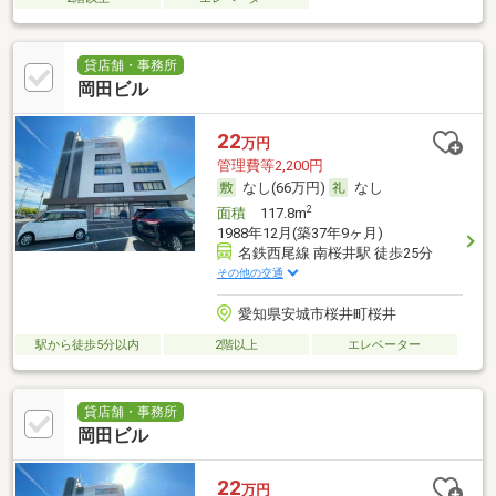
貸店舗・事務所
岡田ビル
22
万円
管理費等2,200円
なし(66万円)
なし
2
面積
117.8m
1988年12月(築37年9ヶ月)
名鉄西尾線 南桜井駅 徒歩25分
その他の交通
愛知県安城市桜井町桜井
駅から徒歩5分以内
2階以上
エレベーター
貸店舗・事務所
岡田ビル
22
万円