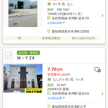
4ヶ月
なし
2
面積
250.15m
1994年2月(築32年7ヶ月)
名鉄西尾線 米津駅 徒歩7分
その他の交通
愛知県西尾市米津町五郎田
1階
駐車場(近隣含)
駅から徒歩7分以内
貸店舗・事務所
Ｍ－ＹＺⅡ
7.70
万円
管理費等4,400円
なし(1ヶ月)
1ヶ月
2
面積
32.5m
2026年3月 新築
名鉄西尾線 米津駅 徒歩2分
その他の交通
愛知県西尾市米津町久手