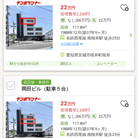
22
万円
管理費等2,200円
なし(66万円)
22万円
2
面積
117.8m
1988年12月(築37年9ヶ月)
名鉄西尾線 南桜井駅 徒歩25分
その他の交通
愛知県安城市桜井町桜井
駅から徒歩5分以内
2階以上
エレベーター
貸店舗・事務所
岡田ビル（駐車５台）
22
万円
管理費等2,200円
なし(66万円)
22万円
2
面積
117.8m
1988年12月(築37年9ヶ月)
名鉄西尾線 南桜井駅 徒歩25分