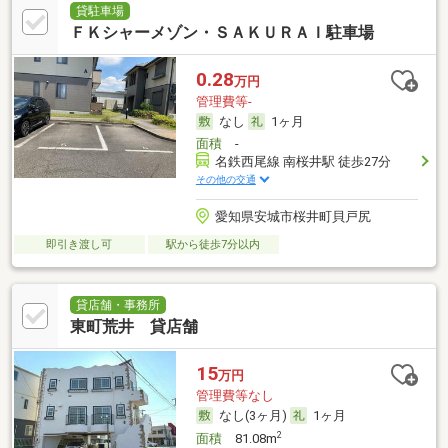
貸駐車場
ＦＫシャーメゾン・ＳＡＫＵＲＡＩ駐車場
0.28
万円
管理費等-
なし
1ヶ月
面積
-
名鉄西尾線 南桜井駅 徒歩27分
その他の交通
愛知県安城市桜井町貝戸尻
即引き渡し可
駅から徒歩7分以内
貸店舗・事務所
東町荒井 貸店舗
15
万円
管理費等なし
なし(3ヶ月)
1ヶ月
2
面積
81.08m