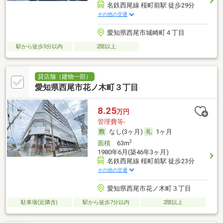
名鉄西尾線 桜町前駅 徒歩29分
その他の交通
愛知県西尾市城崎町４丁目
駅から徒歩5分以内
2階以上
貸店舗（建物一部）
愛知県西尾市花ノ木町３丁目
8.25
万円
管理費等-
なし(3ヶ月)
1ヶ月
2
面積
63m
1980年6月(築46年3ヶ月)
名鉄西尾線 桜町前駅 徒歩23分
その他の交通
愛知県西尾市花ノ木町３丁目
駐車場(近隣含)
駅から徒歩7分以内
2階以上