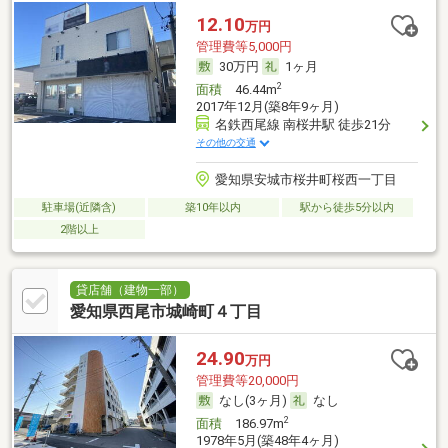
12.10
万円
管理費等5,000円
30万円
1ヶ月
2
面積
46.44m
2017年12月(築8年9ヶ月)
名鉄西尾線 南桜井駅 徒歩21分
その他の交通
愛知県安城市桜井町桜西一丁目
駐車場(近隣含)
築10年以内
駅から徒歩5分以内
2階以上
貸店舗（建物一部）
愛知県西尾市城崎町４丁目
24.90
万円
管理費等20,000円
なし(3ヶ月)
なし
2
面積
186.97m
1978年5月(築48年4ヶ月)