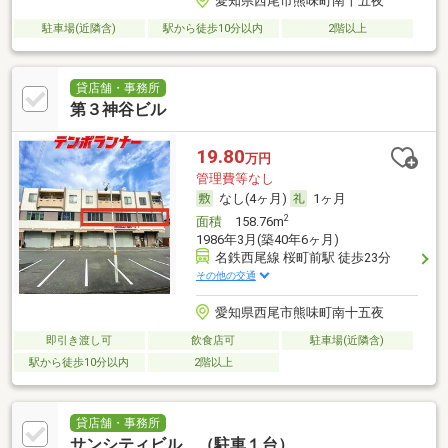
愛知県西尾市熊味町南十五夜
駐車場(近隣含)
駅から徒歩10分以内
2階以上
貸店舗・事務所
第３神谷ビル
19.80
万円
管理費等なし
なし(4ヶ月)
1ヶ月
2
面積
158.76m
1986年3月(築40年6ヶ月)
名鉄西尾線 桜町前駅 徒歩23分
その他の交通
愛知県西尾市熊味町南十五夜
即引き渡し可
飲食店可
駐車場(近隣含)
駅から徒歩10分以内
2階以上
貸店舗・事務所
サンシティビル （駐車１台）