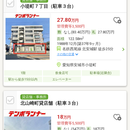
小堤町７丁目（駐車３台）
27.80
万円
管理費等3,500円
なし(83.40万円)
27.80万円
2
面積
122.58m
1988年12月(築37年9ヶ月)
名鉄西尾線 北安城駅 徒歩25分
その他の交通
愛知県安城市小堤町
1階
飲食店可
駐車場(近隣含)
駅から徒歩15分以内
エレベーター
貸店舗・事務所
北山崎町貸店舗（駐車３台）
18
万円
管理費等5,500円
なし(54万円)
18万円