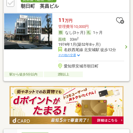
朝日町 英昌ビル
11
万円
管理費等10,000円
なし(3ヶ月)
1ヶ月
2
面積
33m
1974年1月(築52年8ヶ月)
名鉄西尾線 北安城駅 徒歩12分
その他の交通
愛知県安城市朝日町
駅から徒歩5分以内
2階以上