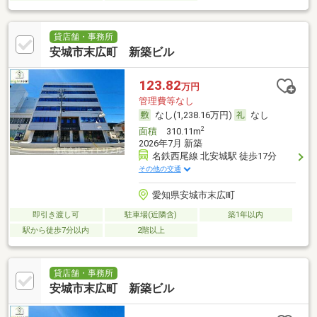
貸店舗・事務所
安城市末広町 新築ビル
123.82
万円
管理費等なし
なし(1,238.16万円)
なし
2
面積
310.11m
2026年7月 新築
名鉄西尾線 北安城駅 徒歩17分
その他の交通
愛知県安城市末広町
即引き渡し可
駐車場(近隣含)
築1年以内
駅から徒歩7分以内
2階以上
貸店舗・事務所
安城市末広町 新築ビル