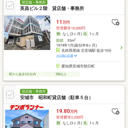
貸店舗・事務所
英昌ビル２階 貸店舗・事務所
11
万円
管理費等10,000円
なし(3ヶ月)
1ヶ月
2
面積
33m
1974年1月(築52年8ヶ月)
名鉄西尾線 北安城駅 徒歩10分
その他の交通
愛知県安城市朝日町
駅から徒歩5分以内
2階以上
貸店舗・事務所
安城市 昭和町貸店舗（駐車５台）
19.80
万円
管理費等3,300円
なし(3ヶ月)
1ヶ月