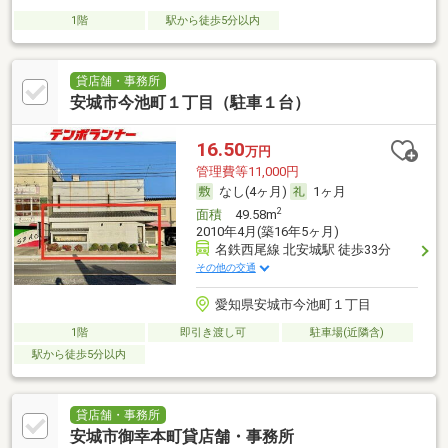
1階
駅から徒歩5分以内
貸店舗・事務所
安城市今池町１丁目（駐車１台）
16.50
万円
管理費等11,000円
なし(4ヶ月)
1ヶ月
2
面積
49.58m
2010年4月(築16年5ヶ月)
名鉄西尾線 北安城駅 徒歩33分
その他の交通
愛知県安城市今池町１丁目
1階
即引き渡し可
駐車場(近隣含)
駅から徒歩5分以内
貸店舗・事務所
安城市御幸本町貸店舗・事務所