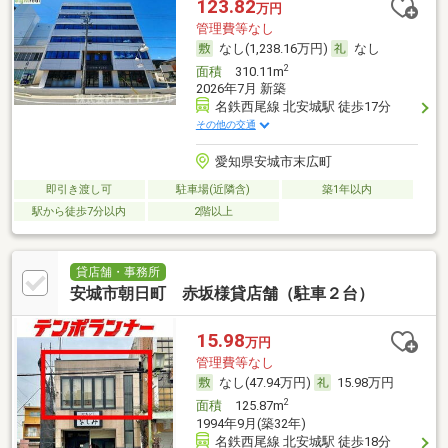
123.82
万円
管理費等なし
なし(1,238.16万円)
なし
2
面積
310.11m
2026年7月 新築
名鉄西尾線 北安城駅 徒歩17分
その他の交通
愛知県安城市末広町
即引き渡し可
駐車場(近隣含)
築1年以内
駅から徒歩7分以内
2階以上
貸店舗・事務所
安城市朝日町 赤坂様貸店舗（駐車２台）
15.98
万円
管理費等なし
なし(47.94万円)
15.98万円
2
面積
125.87m
1994年9月(築32年)
名鉄西尾線 北安城駅 徒歩18分