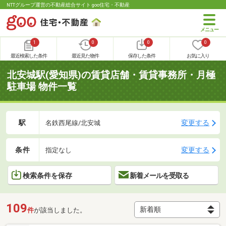
NTTグループ運営の不動産総合サイト goo住宅・不動産
1
0
0
0
最近検索した条件
最近見た物件
保存した条件
お気に入り
北安城駅(愛知県)の賃貸店舗・賃貸事務所・月極
駐車場 物件一覧
駅
変更する
名鉄西尾線/北安城
条件
変更する
指定なし
検索条件を保存
新着メールを受取る
109
件
が該当しました。