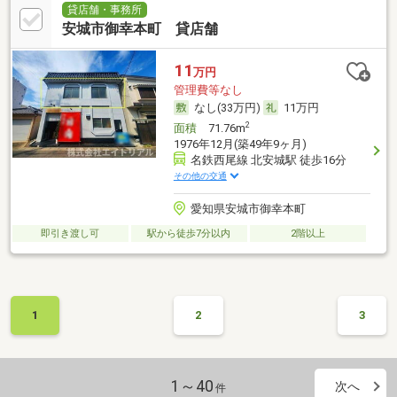
貸店舗・事務所
安城市御幸本町 貸店舗
11
万円
管理費等なし
なし(33万円)
11万円
2
面積
71.76m
1976年12月(築49年9ヶ月)
名鉄西尾線 北安城駅 徒歩16分
その他の交通
愛知県安城市御幸本町
即引き渡し可
駅から徒歩7分以内
2階以上
1
2
3
1～40
次へ
件