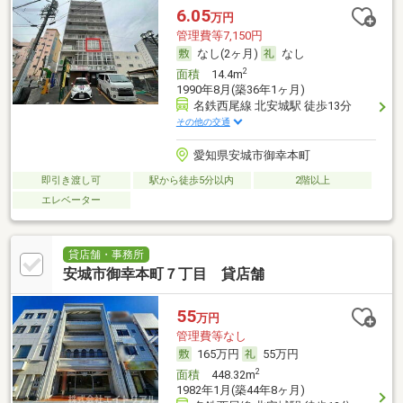
6.05
万円
管理費等7,150円
なし(2ヶ月)
なし
2
面積
14.4m
1990年8月(築36年1ヶ月)
名鉄西尾線 北安城駅 徒歩13分
その他の交通
愛知県安城市御幸本町
即引き渡し可
駅から徒歩5分以内
2階以上
エレベーター
貸店舗・事務所
安城市御幸本町７丁目 貸店舗
55
万円
管理費等なし
165万円
55万円
2
面積
448.32m
1982年1月(築44年8ヶ月)