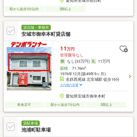
愛知県安城市朝日町
駅から徒歩5分以内
2階以上
貸店舗・事務所
安城市御幸本町貸店舗
11
万円
管理費等なし
なし(33万円)
11万円
2
面積
71.76m
1976年12月(築49年9ヶ月)
名鉄西尾線 北安城駅 徒歩16分
その他の交通
愛知県安城市御幸本町
飲食店可
駅から徒歩7分以内
2階以上
貸駐車場
池浦町駐車場