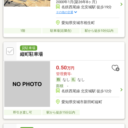
2000年1月(築26年8ヶ月)
名鉄西尾線 北安城駅 徒歩19分
その他の交通
愛知県安城市相生町
1階
駐車場(近隣含)
駅から徒歩10分以内
貸駐車場
縦町駐車場
0.50
万円
管理費等-
なし
なし
面積
-
名鉄西尾線 北安城駅 徒歩12分
愛知県安城市新田町縦町
即引き渡し可
駅から徒歩15分以内