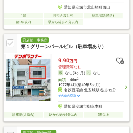
愛知県安城市北山崎町西山
1階
即引き渡し可
駐車場(近隣含)
築5年以内
駅から徒歩20分以内
貸店舗・事務所
第１グリーンパールビル（駐車場あり）
9.90
万円
管理費等なし
なし(3ヶ月)
なし
2
面積
46m
1977年4月(築49年5ヶ月)
名鉄西尾線 北安城駅 徒歩12分
その他の交通
愛知県安城市御幸本町
駐車場(近隣含)
駅から徒歩1分以内
2階以上
貸店舗（建物一部）