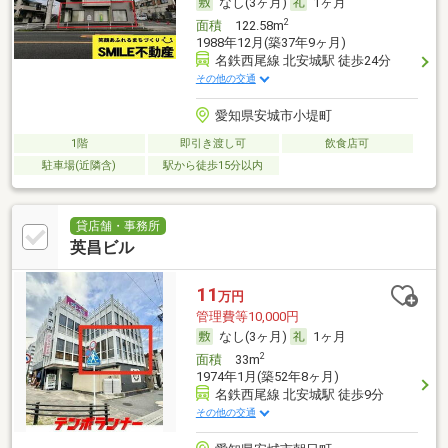
なし(3ヶ月)
1ヶ月
2
面積
122.58m
1988年12月(築37年9ヶ月)
名鉄西尾線 北安城駅 徒歩24分
その他の交通
愛知県安城市小堤町
1階
即引き渡し可
飲食店可
駐車場(近隣含)
駅から徒歩15分以内
貸店舗・事務所
英昌ビル
11
万円
管理費等10,000円
なし(3ヶ月)
1ヶ月
2
面積
33m
1974年1月(築52年8ヶ月)
名鉄西尾線 北安城駅 徒歩9分
その他の交通