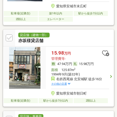
愛知県安城市末広町
駐車場(近隣含)
築1年以内
駅から徒歩7分以内
2階以上
エレベーター
貸店舗（建物一部）
赤坂様貸店舗
15.98
万円
管理費等-
47.94万円
15.98万円
2
面積
125.87m
1994年9月(築32年)
名鉄西尾線 北安城駅 徒歩16分
その他の交通
愛知県安城市朝日町
駐車場(近隣含)
駅から徒歩7分以内
2階以上
貸店舗・事務所