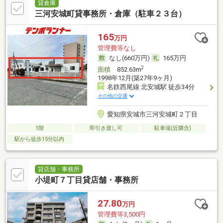
貸倉庫
三河安城町貸事務所・倉庫（駐車２３台）
165
万円
管理費等なし
なし(660万円)
165万円
2
面積
852.63m
1998年12月(築27年9ヶ月)
名鉄西尾線 北安城駅 徒歩34分
その他の交通
愛知県安城市三河安城町２丁目
1階
即引き渡し可
駐車場(近隣含)
駅から徒歩15分以内
貸店舗・事務所
小堤町７丁目貸店舗・事務所
27.80
万円
管理費等3,500円