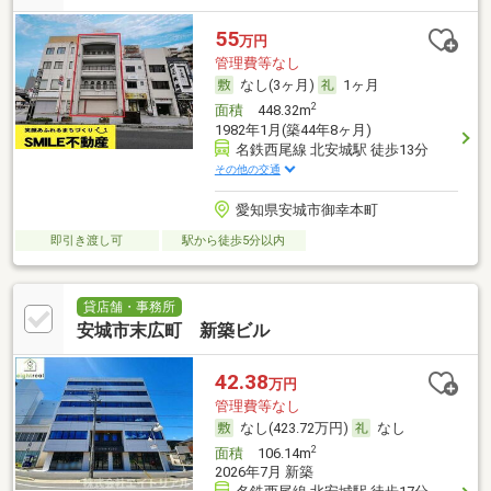
55
万円
管理費等なし
なし(3ヶ月)
1ヶ月
2
面積
448.32m
1982年1月(築44年8ヶ月)
名鉄西尾線 北安城駅 徒歩13分
その他の交通
愛知県安城市御幸本町
即引き渡し可
駅から徒歩5分以内
貸店舗・事務所
安城市末広町 新築ビル
42.38
万円
管理費等なし
なし(423.72万円)
なし
2
面積
106.14m
2026年7月 新築