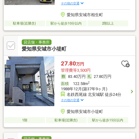
その他の交通
愛知県安城市相生町
駐車場(近隣含)
駅から徒歩10分以内
2階以上
貸店舗・事務所
愛知県安城市小堤町
27.80
万円
管理費等3,500円
83.40万円
27.80万円
2
面積
122.58m
1988年12月(築37年9ヶ月)
名鉄西尾線 北安城駅 徒歩24分
その他の交通
愛知県安城市小堤町
1階
駐車場(近隣含)
駅から徒歩15分以内
貸店舗・事務所