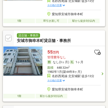
名鉄西尾線 北安城駅 徒歩13分
その他の交通
愛知県安城市御幸本町
1階
即引き渡し可
駅から徒歩5分以内
貸店舗・事務所
安城市御幸本町貸店舗・事務所
55
万円
管理費等なし
なし(3ヶ月)
1ヶ月
2
面積
448.32m
1982年1月(築44年8ヶ月)
名鉄西尾線 北安城駅 徒歩13分
その他の交通
愛知県安城市御幸本町
1階
駅から徒歩5分以内