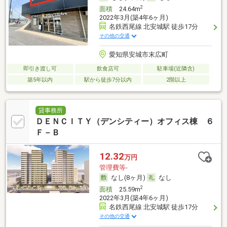
2
面積
24.64m
2022年3月(築4年6ヶ月)
名鉄西尾線 北安城駅 徒歩17分
その他の交通
愛知県安城市末広町
即引き渡し可
飲食店可
駐車場(近隣含)
築5年以内
駅から徒歩7分以内
2階以上
貸事務所
ＤＥＮＣＩＴＹ（デンシティー）オフィス棟 ６
Ｆ－Ｂ
12.32
万円
管理費等-
なし(8ヶ月)
なし
2
面積
25.59m
2022年3月(築4年6ヶ月)
名鉄西尾線 北安城駅 徒歩17分
その他の交通