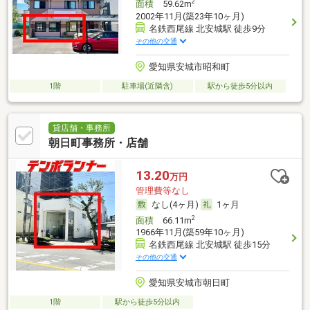
2
面積
59.62m
2002年11月(築23年10ヶ月)
名鉄西尾線 北安城駅 徒歩9分
その他の交通
愛知県安城市昭和町
1階
駐車場(近隣含)
駅から徒歩5分以内
貸店舗・事務所
朝日町事務所・店舗
13.20
万円
管理費等なし
なし(4ヶ月)
1ヶ月
2
面積
66.11m
1966年11月(築59年10ヶ月)
名鉄西尾線 北安城駅 徒歩15分
その他の交通
愛知県安城市朝日町
1階
駅から徒歩5分以内