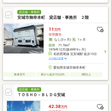
貸店舗・事務所
安城市御幸本町 貸店舗・事務所 ２階
11
万円
管理費等-
なし(3ヶ月)
1ヶ月
2
面積
71.76m
1976年12月(築49年9ヶ月)
名鉄西尾線 北安城駅 徒歩13分
その他の交通
愛知県安城市御幸本町
飲食店可
駅から徒歩7分以内
2階以上
貸店舗・事務所
ＴＯＳＨＯ－ＢＬＤＧ安城
42.38
万円