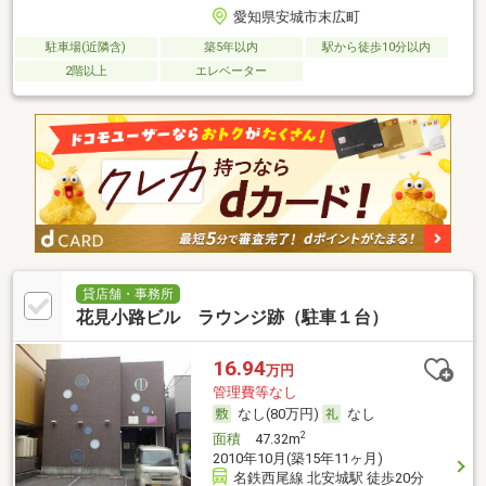
愛知県安城市末広町
駐車場(近隣含)
築5年以内
駅から徒歩10分以内
2階以上
エレベーター
貸店舗・事務所
花見小路ビル ラウンジ跡（駐車１台）
16.94
万円
管理費等なし
なし(80万円)
なし
2
面積
47.32m
2010年10月(築15年11ヶ月)
名鉄西尾線 北安城駅 徒歩20分