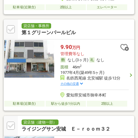
駐車場(近隣含)
2階以上
エレベーター
貸店舗・事務所
第１グリーンパールビル
9.90
万円
管理費等なし
なし(3ヶ月)
なし
2
面積
46m
1977年4月(築49年5ヶ月)
名鉄西尾線 北安城駅 徒歩12分
その他の交通
愛知県安城市御幸本町
駐車場(近隣含)
駅から徒歩1分以内
2階以上
貸店舗（建物一部）
ライジングサン安城 Ｅ－ｒｏｏｍ３２