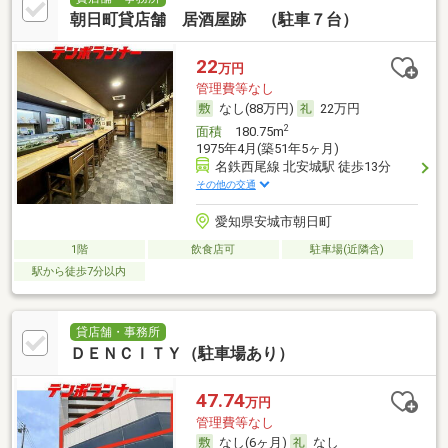
朝日町貸店舗 居酒屋跡 （駐車７台）
22
万円
管理費等なし
なし(88万円)
22万円
2
面積
180.75m
1975年4月(築51年5ヶ月)
名鉄西尾線 北安城駅 徒歩13分
その他の交通
愛知県安城市朝日町
1階
飲食店可
駐車場(近隣含)
駅から徒歩7分以内
貸店舗・事務所
ＤＥＮＣＩＴＹ（駐車場あり）
47.74
万円
管理費等なし
なし(6ヶ月)
なし