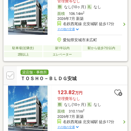
管理費等なし
なし(10ヶ月)
なし
2
面積
106.14m
2026年7月 新築
名鉄西尾線 北安城駅 徒歩17分
その他の交通
愛知県安城市末広町
駐車場(近隣含)
築1年以内
駅から徒歩7分以内
2階以上
エレベーター
貸店舗・事務所
ＴＯＳＨＯ－ＢＬＤＧ安城
123.82
万円
管理費等なし
なし(10ヶ月)
なし
2
面積
310.11m
2026年7月 新築
名鉄西尾線 北安城駅 徒歩17分
その他の交通