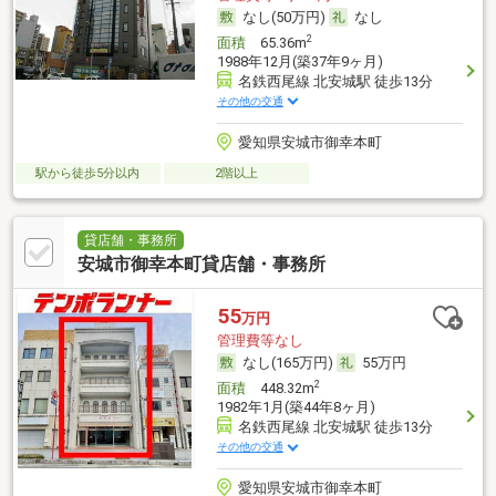
なし(50万円)
なし
2
面積
65.36m
1988年12月(築37年9ヶ月)
名鉄西尾線 北安城駅 徒歩13分
その他の交通
愛知県安城市御幸本町
駅から徒歩5分以内
2階以上
貸店舗・事務所
安城市御幸本町貸店舗・事務所
55
万円
管理費等なし
なし(165万円)
55万円
2
面積
448.32m
1982年1月(築44年8ヶ月)
名鉄西尾線 北安城駅 徒歩13分
その他の交通
愛知県安城市御幸本町