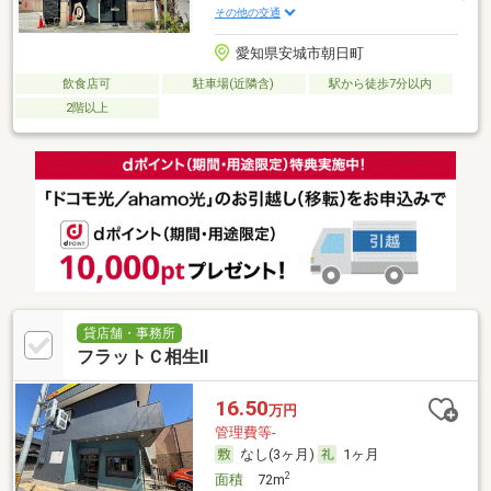
その他の交通
愛知県安城市朝日町
飲食店可
駐車場(近隣含)
駅から徒歩7分以内
2階以上
貸店舗・事務所
フラットＣ相生Ⅱ
16.50
万円
管理費等-
なし(3ヶ月)
1ヶ月
2
面積
72m