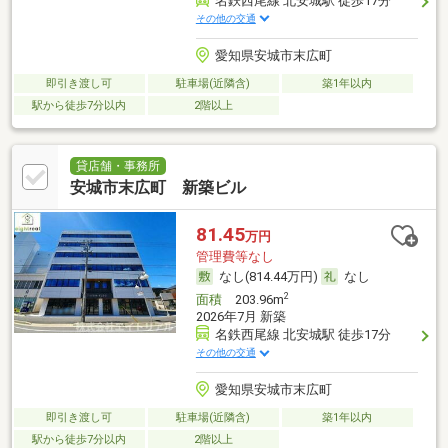
名鉄西尾線 北安城駅 徒歩17分
その他の交通
愛知県安城市末広町
即引き渡し可
駐車場(近隣含)
築1年以内
駅から徒歩7分以内
2階以上
貸店舗・事務所
安城市末広町 新築ビル
81.45
万円
管理費等なし
なし(814.44万円)
なし
2
面積
203.96m
2026年7月 新築
名鉄西尾線 北安城駅 徒歩17分
その他の交通
愛知県安城市末広町
即引き渡し可
駐車場(近隣含)
築1年以内
駅から徒歩7分以内
2階以上