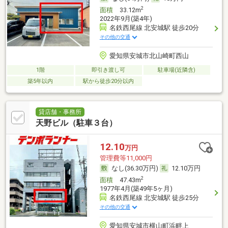
2
面積
33.12m
2022年9月(築4年)
名鉄西尾線 北安城駅 徒歩20分
その他の交通
愛知県安城市北山崎町西山
1階
即引き渡し可
駐車場(近隣含)
築5年以内
駅から徒歩20分以内
貸店舗・事務所
天野ビル（駐車３台）
12.10
万円
管理費等11,000円
なし(36.30万円)
12.10万円
2
面積
47.43m
1977年4月(築49年5ヶ月)
名鉄西尾線 北安城駅 徒歩25分
その他の交通
愛知県安城市横山町浜畔上