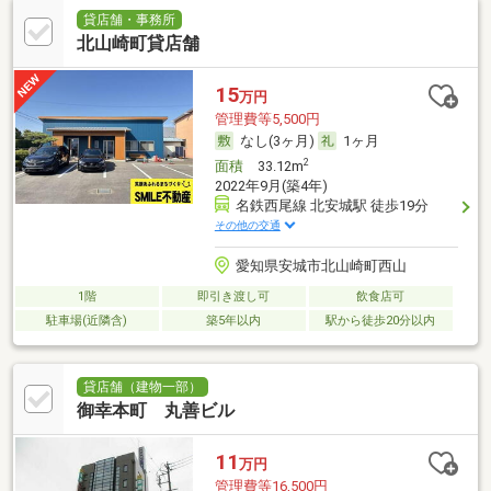
貸店舗・事務所
北山崎町貸店舗
15
万円
管理費等5,500円
なし(3ヶ月)
1ヶ月
2
面積
33.12m
2022年9月(築4年)
名鉄西尾線 北安城駅 徒歩19分
その他の交通
愛知県安城市北山崎町西山
1階
即引き渡し可
飲食店可
駐車場(近隣含)
築5年以内
駅から徒歩20分以内
貸店舗（建物一部）
御幸本町 丸善ビル
11
万円
管理費等16,500円