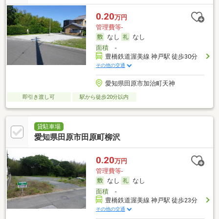
0.20
万円
管理費等-
なし
なし
面積
-
豊橋鉄道渥美線 神戸駅 徒歩30分
その他の交通
愛知県田原市加治町天神
即引き渡し可
駅から徒歩20分以内
貸駐車場
愛知県田原市田原町柳沢
0.20
万円
管理費等-
なし
なし
面積
-
豊橋鉄道渥美線 神戸駅 徒歩23分
その他の交通