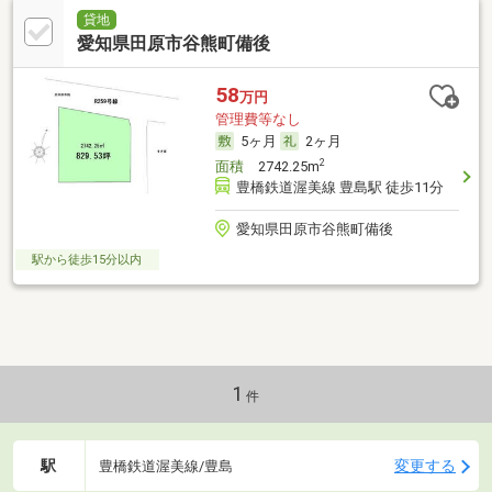
貸地
愛知県田原市谷熊町備後
58
万円
管理費等なし
5ヶ月
2ヶ月
2
面積
2742.25m
豊橋鉄道渥美線 豊島駅 徒歩11分
愛知県田原市谷熊町備後
駅から徒歩15分以内
1
件
駅
変更する
豊橋鉄道渥美線/豊島