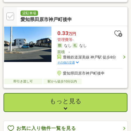
貸駐車場
愛知県田原市神戸町後申
0.33
万円
管理費等-
なし
なし
面積
-
豊橋鉄道渥美線 神戸駅 徒歩8分
その他の交通
愛知県田原市神戸町後申
即引き渡し可
駅から徒歩10分以内
もっと見る
お気に入り物件一覧を見る