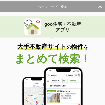
ページトップに戻る
goo住宅・不動産
アプリ
大手不動産サイト
物件
の
を
まとめて検索！