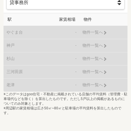
駅
家賃相場
物件
やぐま台
-
物件一覧へ
神戸
-
物件一覧へ
杉山
-
物件一覧へ
三河田原
-
物件一覧へ
老津
-
物件一覧へ
※このデータはgoo住宅・不動産に掲載されている店舗の平均賃料（管理費・駐
車場代などを除く）を算出したものです。ただし5戸以上の掲載があるものに
ついてのみ対象とします。
※周辺駅の家賃相場は広さ50㎡~80㎡と駐車場の平均賃料を算出したもので
す。