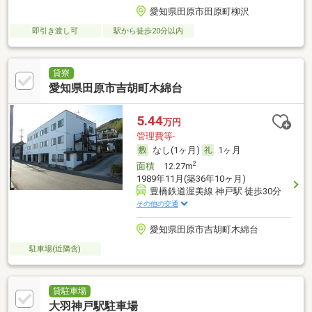
愛知県田原市田原町柳沢
即引き渡し可
駅から徒歩20分以内
貸寮
愛知県田原市吉胡町木綿台
5.44
万円
管理費等-
なし(1ヶ月)
1ヶ月
2
面積
12.27m
1989年11月(築36年10ヶ月)
豊橋鉄道渥美線 神戸駅 徒歩30分
その他の交通
愛知県田原市吉胡町木綿台
駐車場(近隣含)
貸駐車場
大羽神戸駅駐車場