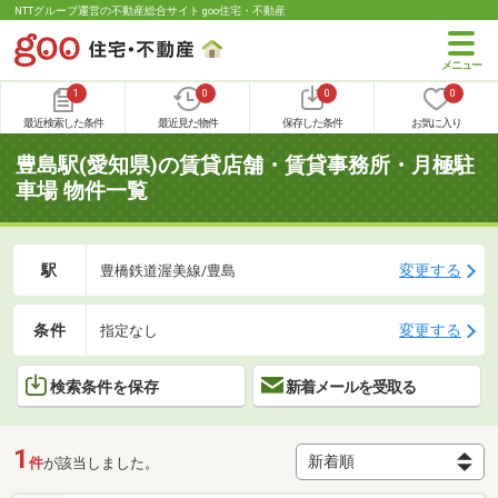
NTTグループ運営の不動産総合サイト goo住宅・不動産
1
0
0
0
最近検索した条件
最近見た物件
保存した条件
お気に入り
豊島駅(愛知県)の賃貸店舗・賃貸事務所・月極駐
車場 物件一覧
駅
変更する
豊橋鉄道渥美線/豊島
条件
変更する
指定なし
検索条件を保存
新着メールを受取る
1
件
が該当しました。