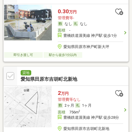
0.30
万円
管理費等-
なし
なし
面積
-
豊橋鉄道渥美線 神戸駅 徒歩1分
愛知県田原市神戸町新大坪
即引き渡し可
駅から徒歩1分以内
貸地
愛知県田原市吉胡町北新地
2
万円
管理費等なし
2ヶ月
1ヶ月
2
面積
756m
豊橋鉄道渥美線 神戸駅 徒歩28分
愛知県田原市吉胡町北新地