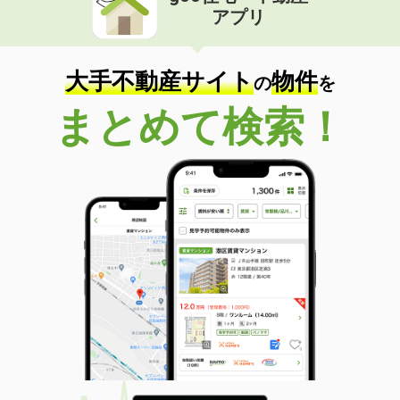
アプリ
大手不動産サイト
物件
の
を
まとめて検索！