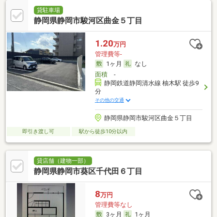
貸駐車場
静岡県静岡市駿河区曲金５丁目
1.20
万円
管理費等-
1ヶ月
なし
面積
-
静岡鉄道静岡清水線 柚木駅 徒歩9
分
その他の交通
静岡県静岡市駿河区曲金５丁目
即引き渡し可
駅から徒歩10分以内
貸店舗（建物一部）
静岡県静岡市葵区千代田６丁目
8
万円
管理費等なし
3ヶ月
1ヶ月