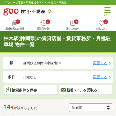
NTTグループ運営の不動産総合サイト goo住宅・不動産
1
0
0
0
最近検索した条件
最近見た物件
保存した条件
お気に入り
柚木駅(静岡県)の賃貸店舗・賃貸事務所・月極駐
車場 物件一覧
駅
変更する
静岡鉄道静岡清水線/柚木
条件
変更する
指定なし
検索条件を保存
新着メールを受取る
14
件
が該当しました。