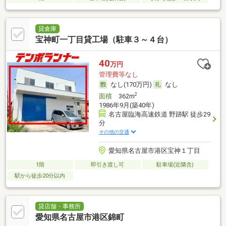
貸倉庫
宝神町一丁目貸工場（駐車３～４台）
40
万円
管理費等なし
なし(170万円)
なし
2
面積
362m
1986年9月(築40年)
名古屋臨海高速鉄道 野跡駅 徒歩29
分
その他の交通
愛知県名古屋市港区宝神１丁目
1階
即引き渡し可
駐車場(近隣含)
駅から徒歩20分以内
貸店舗・事務所
愛知県名古屋市港区錦町