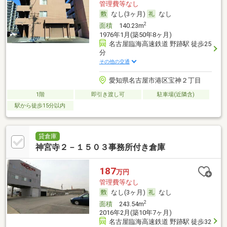
管理費等なし
なし(3ヶ月)
なし
2
面積
140.23m
1976年1月(築50年8ヶ月)
名古屋臨海高速鉄道 野跡駅 徒歩25
分
その他の交通
愛知県名古屋市港区宝神２丁目
1階
即引き渡し可
駐車場(近隣含)
駅から徒歩15分以内
貸倉庫
神宮寺２－１５０３事務所付き倉庫
187
万円
管理費等なし
なし(3ヶ月)
なし
2
面積
243.54m
2016年2月(築10年7ヶ月)
名古屋臨海高速鉄道 野跡駅 徒歩32