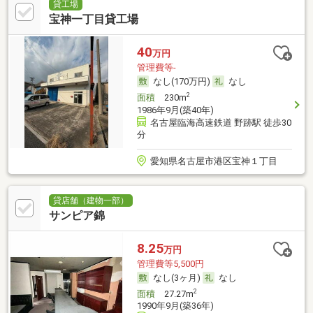
貸工場
宝神一丁目貸工場
40
万円
管理費等-
なし(170万円)
なし
2
面積
230m
1986年9月(築40年)
名古屋臨海高速鉄道 野跡駅 徒歩30
分
愛知県名古屋市港区宝神１丁目
貸店舗（建物一部）
サンピア錦
8.25
万円
管理費等5,500円
なし(3ヶ月)
なし
2
面積
27.27m
1990年9月(築36年)