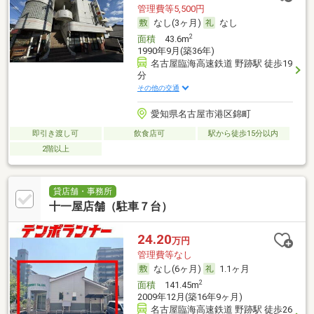
管理費等5,500円
なし(3ヶ月)
なし
2
面積
43.6m
1990年9月(築36年)
名古屋臨海高速鉄道 野跡駅 徒歩19
分
その他の交通
愛知県名古屋市港区錦町
即引き渡し可
飲食店可
駅から徒歩15分以内
2階以上
貸店舗・事務所
十一屋店舗（駐車７台）
24.20
万円
管理費等なし
なし(6ヶ月)
1.1ヶ月
2
面積
141.45m
2009年12月(築16年9ヶ月)
名古屋臨海高速鉄道 野跡駅 徒歩26