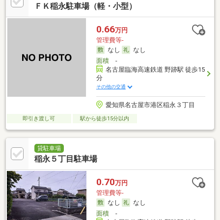
ＦＫ稲永駐車場（軽・小型）
0.66
万円
管理費等-
なし
なし
面積
-
名古屋臨海高速鉄道 野跡駅 徒歩15
分
その他の交通
愛知県名古屋市港区稲永３丁目
即引き渡し可
駅から徒歩15分以内
貸駐車場
稲永５丁目駐車場
0.70
万円
管理費等-
なし
なし
面積
-