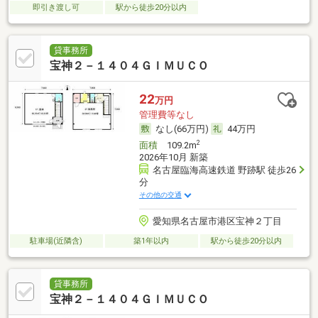
即引き渡し可
駅から徒歩20分以内
貸事務所
宝神２－１４０４ＧＩＭＵＣＯ
22
万円
管理費等なし
なし(66万円)
44万円
2
面積
109.2m
2026年10月 新築
名古屋臨海高速鉄道 野跡駅 徒歩26
分
その他の交通
愛知県名古屋市港区宝神２丁目
駐車場(近隣含)
築1年以内
駅から徒歩20分以内
貸事務所
宝神２－１４０４ＧＩＭＵＣＯ