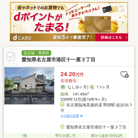
貸店舗・事務所
愛知県名古屋市港区十一屋３丁目
24.20
万円
管理費等-
なし(6ヶ月)
1.1ヶ月
2
面積
141.45m
2009年12月(築16年9ヶ月)
名古屋臨海高速鉄道 野跡駅 徒歩26
分
その他の交通
愛知県名古屋市港区十一屋３丁目
1階
即引き渡し可
駅から徒歩15分以内