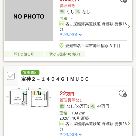
管理費等-
なし
なし
面積
-
名古屋臨海高速鉄道 野跡駅 徒歩16
分
その他の交通
愛知県名古屋市港区稲永３丁目
即引き渡し可
駅から徒歩20分以内
貸事務所
宝神２－１４０４ＧＩＭＵＣＯ
22
万円
管理費等なし
なし(66万円)
44万円
2
面積
109.2m
2026年10月 新築
名古屋臨海高速鉄道 野跡駅 徒歩26
分
その他の交通