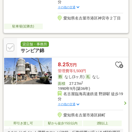
分
その他の交通
愛知県名古屋市港区神宮寺２丁目
駐車場(近隣含)
貸店舗・事務所
サンピア錦
8.25
万円
管理費等5,500円
なし(3ヶ月)
なし
2
面積
27.27m
1990年9月(築36年)
名古屋臨海高速鉄道 野跡駅 徒歩19
分
その他の交通
愛知県名古屋市港区錦町
即引き渡し可
駅から徒歩15分以内
2階以上