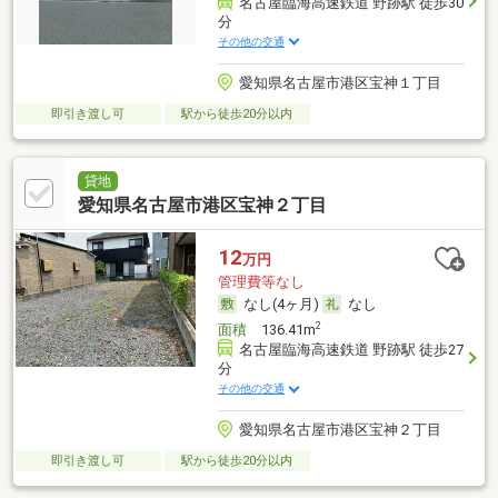
名古屋臨海高速鉄道 野跡駅 徒歩30
分
その他の交通
愛知県名古屋市港区宝神１丁目
即引き渡し可
駅から徒歩20分以内
貸地
愛知県名古屋市港区宝神２丁目
12
万円
管理費等なし
なし(4ヶ月)
なし
2
面積
136.41m
名古屋臨海高速鉄道 野跡駅 徒歩27
分
その他の交通
愛知県名古屋市港区宝神２丁目
即引き渡し可
駅から徒歩20分以内