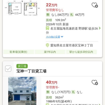
22
万円
管理費等なし
なし(66万円)
44万円
2
面積
109.2m
2026年10月 新築
名古屋臨海高速鉄道 野跡駅 徒歩26
分
その他の交通
愛知県名古屋市港区宝神２丁目
駐車場(近隣含)
築1年以内
駅から徒歩20分以内
貸工場
宝神一丁目貸工場
40
万円
管理費等-
なし(170万円)
なし
2
面積
362m
1986年9月(築40年)