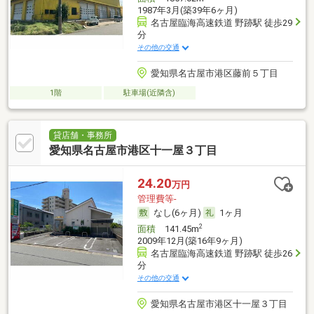
1987年3月(築39年6ヶ月)
名古屋臨海高速鉄道 野跡駅 徒歩29
分
その他の交通
愛知県名古屋市港区藤前５丁目
1階
駐車場(近隣含)
貸店舗・事務所
愛知県名古屋市港区十一屋３丁目
24.20
万円
管理費等-
なし(6ヶ月)
1ヶ月
2
面積
141.45m
2009年12月(築16年9ヶ月)
名古屋臨海高速鉄道 野跡駅 徒歩26
分
その他の交通
愛知県名古屋市港区十一屋３丁目