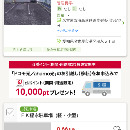
管理費等-
なし
なし
面積
-
名古屋臨海高速鉄道 野跡駅 徒歩17
分
その他の交通
愛知県名古屋市港区稲永５丁目
即引き渡し可
駅から徒歩15分以内
貸駐車場
ＦＫ稲永駐車場（軽・小型）
0.66
万円