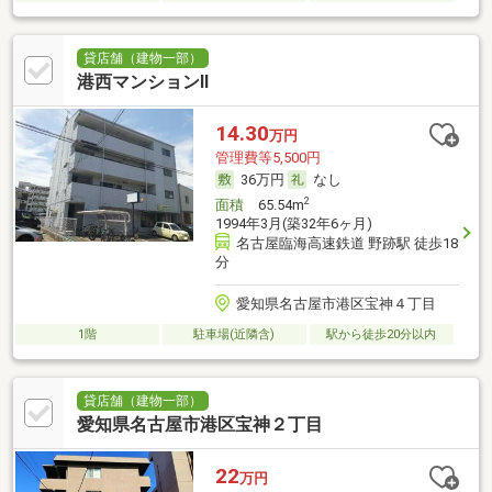
貸店舗（建物一部）
港西マンションⅡ
14.30
万円
管理費等5,500円
36万円
なし
2
面積
65.54m
1994年3月(築32年6ヶ月)
名古屋臨海高速鉄道 野跡駅 徒歩18
分
愛知県名古屋市港区宝神４丁目
1階
駐車場(近隣含)
駅から徒歩20分以内
貸店舗（建物一部）
愛知県名古屋市港区宝神２丁目
22
万円