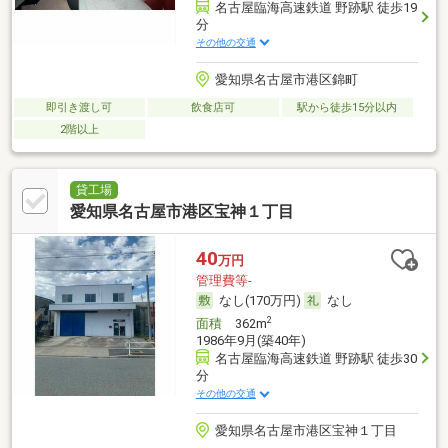
名古屋臨海高速鉄道 野跡駅 徒歩19
分
その他の交通
愛知県名古屋市港区錦町
即引き渡し可
飲食店可
駅から徒歩15分以内
2階以上
貸工場
愛知県名古屋市港区宝神１丁目
40
万円
管理費等-
なし(170万円)
なし
2
面積
362m
1986年9月(築40年)
名古屋臨海高速鉄道 野跡駅 徒歩30
分
その他の交通
愛知県名古屋市港区宝神１丁目