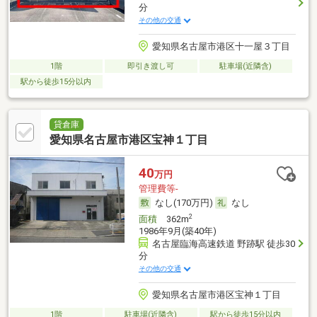
分
その他の交通
愛知県名古屋市港区十一屋３丁目
1階
即引き渡し可
駐車場(近隣含)
駅から徒歩15分以内
貸倉庫
愛知県名古屋市港区宝神１丁目
40
万円
管理費等-
なし(170万円)
なし
2
面積
362m
1986年9月(築40年)
名古屋臨海高速鉄道 野跡駅 徒歩30
分
その他の交通
愛知県名古屋市港区宝神１丁目
1階
駐車場(近隣含)
駅から徒歩15分以内