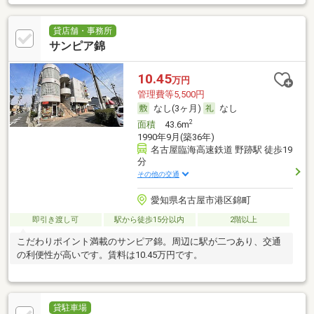
貸店舗・事務所
サンピア錦
10.45
万円
管理費等5,500円
なし(3ヶ月)
なし
2
面積
43.6m
1990年9月(築36年)
名古屋臨海高速鉄道 野跡駅 徒歩19
分
その他の交通
愛知県名古屋市港区錦町
即引き渡し可
駅から徒歩15分以内
2階以上
こだわりポイント満載のサンピア錦。周辺に駅が二つあり、交通
の利便性が高いです。賃料は10.45万円です。
貸駐車場