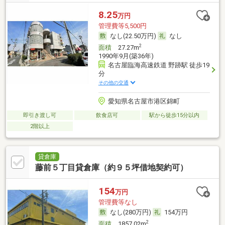
8.25
万円
管理費等5,500円
なし(22.50万円)
なし
2
面積
27.27m
1990年9月(築36年)
名古屋臨海高速鉄道 野跡駅 徒歩19
分
その他の交通
愛知県名古屋市港区錦町
即引き渡し可
飲食店可
駅から徒歩15分以内
2階以上
貸倉庫
藤前５丁目貸倉庫（約９５坪借地契約可）
154
万円
管理費等なし
なし(280万円)
154万円
2
面積
1857.02m