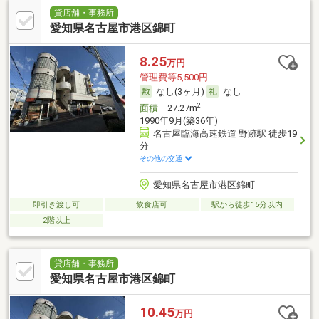
貸店舗・事務所
愛知県名古屋市港区錦町
8.25
万円
管理費等5,500円
なし(3ヶ月)
なし
2
面積
27.27m
1990年9月(築36年)
名古屋臨海高速鉄道 野跡駅 徒歩19
分
その他の交通
愛知県名古屋市港区錦町
即引き渡し可
飲食店可
駅から徒歩15分以内
2階以上
貸店舗・事務所
愛知県名古屋市港区錦町
10.45
万円