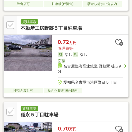
飲食店可
駐車場(近隣含)
駅から徒歩15分以内
貸駐車場
不動産工房野跡５丁目駐車場
0.72
万円
管理費等-
なし
なし
面積
-
名古屋臨海高速鉄道 野跡駅 徒歩9
分
愛知県名古屋市港区野跡５丁目
即引き渡し可
駅から徒歩10分以内
貸駐車場
稲永５丁目駐車場
0.70
万円