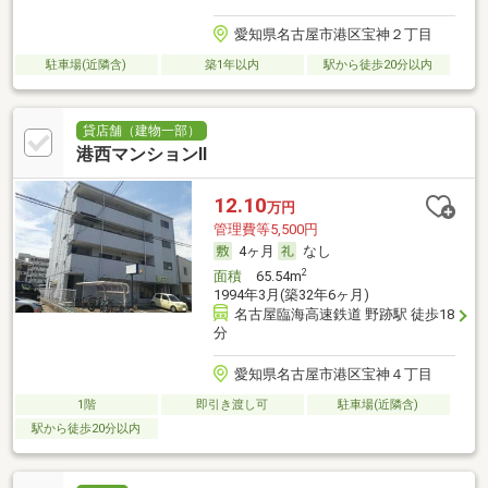
愛知県名古屋市港区宝神２丁目
駐車場(近隣含)
築1年以内
駅から徒歩20分以内
貸店舗（建物一部）
港西マンションⅡ
12.10
万円
管理費等5,500円
4ヶ月
なし
2
面積
65.54m
1994年3月(築32年6ヶ月)
名古屋臨海高速鉄道 野跡駅 徒歩18
分
愛知県名古屋市港区宝神４丁目
1階
即引き渡し可
駐車場(近隣含)
駅から徒歩20分以内