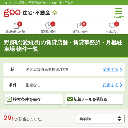
NTTグループ運営の不動産総合サイト goo住宅・不動産
1
0
0
0
最近検索した条件
最近見た物件
保存した条件
お気に入り
野跡駅(愛知県)の賃貸店舗・賃貸事務所・月極駐
車場 物件一覧
駅
変更する
名古屋臨海高速鉄道/野跡
条件
変更する
指定なし
検索条件を保存
新着メールを受取る
29
件
が該当しました。