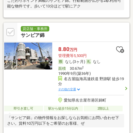
こだわりポイント満載のサンピア錦。行動範囲が広がる2駅利用可
能な物件です。歩いて13分ほどで駅にアク
貸店舗・事務所
サンピア錦
8.80
万円
管理費等5,500円
なし(3ヶ月)
なし
2
面積
30.67m
1990年9月(築36年)
名古屋臨海高速鉄道 野跡駅 徒歩19
分
その他の交通
愛知県名古屋市港区錦町
即引き渡し可
駅から徒歩15分以内
2階以上
「サンピア錦」の物件情報をお探しならお気軽にお問い合わせ下
さい。賃料10万円以下をご希望のお客様、ぜ