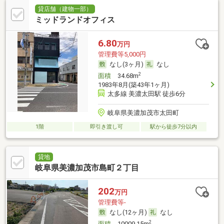
貸店舗（建物一部）
ミッドランドオフィス
6.80
万円
管理費等5,000円
なし(3ヶ月)
なし
2
面積
34.68m
1983年8月(築43年1ヶ月)
太多線 美濃太田駅 徒歩6分
岐阜県美濃加茂市太田町
1階
即引き渡し可
駅から徒歩7分以内
貸地
岐阜県美濃加茂市島町２丁目
202
万円
管理費等-
なし(12ヶ月)
なし
2
面積
10009.15m