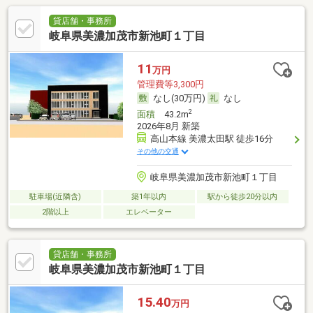
貸店舗・事務所
岐阜県美濃加茂市新池町１丁目
11
万円
管理費等3,300円
なし(30万円)
なし
2
面積
43.2m
2026年8月 新築
高山本線 美濃太田駅 徒歩16分
その他の交通
岐阜県美濃加茂市新池町１丁目
駐車場(近隣含)
築1年以内
駅から徒歩20分以内
2階以上
エレベーター
貸店舗・事務所
岐阜県美濃加茂市新池町１丁目
15.40
万円