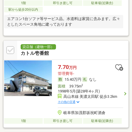
1階
即引き渡し可
駐車場(近隣含)
駅から徒歩20分以内
エアコン1台ソファ等サービス品。水道料は家賃に含みます。広々
としたスペース角地に建っております
貸店舗（建物一部）
カトル壱番館
7.70
万円
管理費等-
15.40万円
なし
2
面積
39.75m
1998年5月(築28年4ヶ月)
高山本線 美濃太田駅 徒歩3.2km
その他の交通
岐阜県加茂郡坂祝町酒倉
1階
即引き渡し可
駐車場(近隣含)