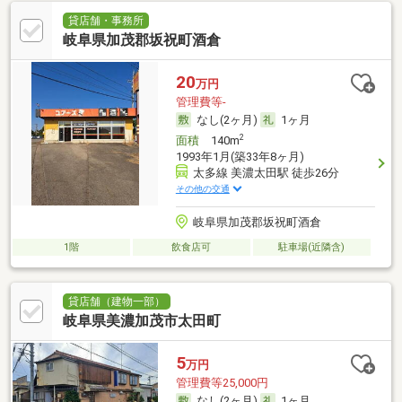
貸店舗・事務所
岐阜県加茂郡坂祝町酒倉
20
万円
管理費等-
なし(2ヶ月)
1ヶ月
2
面積
140m
1993年1月(築33年8ヶ月)
太多線 美濃太田駅 徒歩26分
その他の交通
岐阜県加茂郡坂祝町酒倉
1階
飲食店可
駐車場(近隣含)
貸店舗（建物一部）
岐阜県美濃加茂市太田町
5
万円
管理費等25,000円
なし(2ヶ月)
1ヶ月