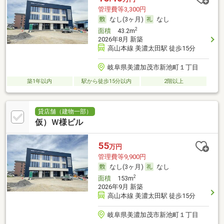
管理費等3,300円
なし(3ヶ月)
なし
2
面積
43.2m
2026年8月 新築
高山本線 美濃太田駅 徒歩15分
岐阜県美濃加茂市新池町１丁目
築1年以内
駅から徒歩15分以内
2階以上
貸店舗（建物一部）
仮）Ｗ様ビル
55
万円
管理費等9,900円
なし(3ヶ月)
なし
2
面積
153m
2026年9月 新築
高山本線 美濃太田駅 徒歩15分
岐阜県美濃加茂市新池町１丁目