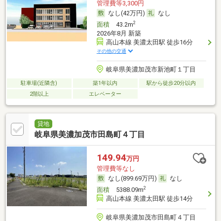
管理費等3,300円
なし(42万円)
なし
2
面積
43.2m
2026年8月 新築
高山本線 美濃太田駅 徒歩16分
その他の交通
岐阜県美濃加茂市新池町１丁目
駐車場(近隣含)
築1年以内
駅から徒歩20分以内
2階以上
エレベーター
貸地
岐阜県美濃加茂市田島町４丁目
149.94
万円
管理費等なし
なし(899.69万円)
なし
2
面積
5388.09m
高山本線 美濃太田駅 徒歩14分
岐阜県美濃加茂市田島町４丁目