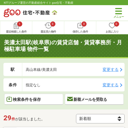
NTTグループ運営の不動産総合サイト goo住宅・不動産
1
0
0
0
最近検索した条件
最近見た物件
保存した条件
お気に入り
美濃太田駅(岐阜県)の賃貸店舗・賃貸事務所・月
極駐車場 物件一覧
駅
変更する
高山本線/美濃太田
条件
変更する
指定なし
検索条件を保存
新着メールを受取る
29
件
が該当しました。