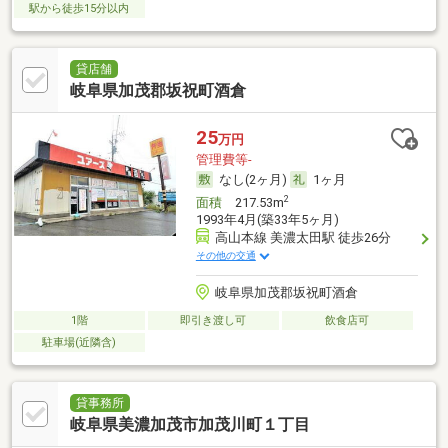
駅から徒歩15分以内
貸店舗
岐阜県加茂郡坂祝町酒倉
25
万円
管理費等-
なし(2ヶ月)
1ヶ月
2
面積
217.53m
1993年4月(築33年5ヶ月)
高山本線 美濃太田駅 徒歩26分
その他の交通
岐阜県加茂郡坂祝町酒倉
1階
即引き渡し可
飲食店可
駐車場(近隣含)
貸事務所
岐阜県美濃加茂市加茂川町１丁目