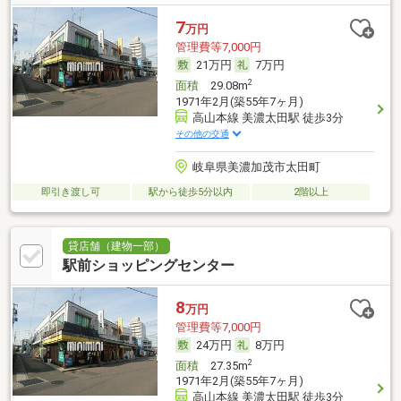
7
万円
管理費等7,000円
21万円
7万円
2
面積
29.08m
1971年2月(築55年7ヶ月)
高山本線 美濃太田駅 徒歩3分
その他の交通
岐阜県美濃加茂市太田町
即引き渡し可
駅から徒歩5分以内
2階以上
貸店舗（建物一部）
駅前ショッピングセンター
8
万円
管理費等7,000円
24万円
8万円
2
面積
27.35m
1971年2月(築55年7ヶ月)
高山本線 美濃太田駅 徒歩3分