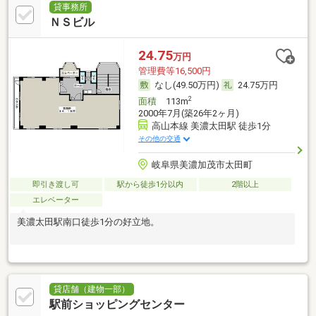
貸事務所
ＮＳビル
24.75
万円
管理費等16,500円
なし(49.50万円)
24.75万円
2
面積
113m
2000年7月(築26年2ヶ月)
高山本線 美濃太田駅 徒歩1分
その他の交通
岐阜県美濃加茂市太田町
即引き渡し可
駅から徒歩1分以内
2階以上
エレベーター
美濃太田駅南口徒歩1分の好立地。
貸店舗（建物一部）
駅前ショッピングセンター