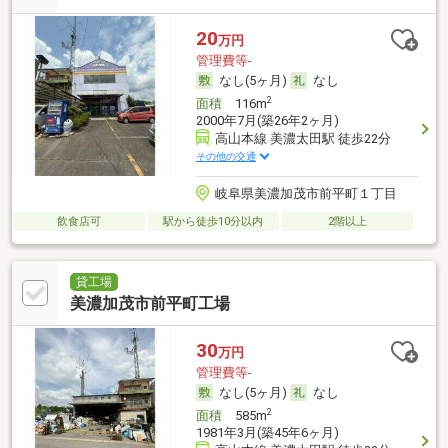
20
万円
管理費等-
なし(5ヶ月)
なし
2
面積
116m
2000年7月(築26年2ヶ月)
高山本線 美濃太田駅 徒歩22分
その他の交通
岐阜県美濃加茂市前平町１丁目
飲食店可
駅から徒歩10分以内
2階以上
貸工場
美濃加茂市前平町工場
30
万円
管理費等-
なし(5ヶ月)
なし
2
面積
585m
1981年3月(築45年6ヶ月)