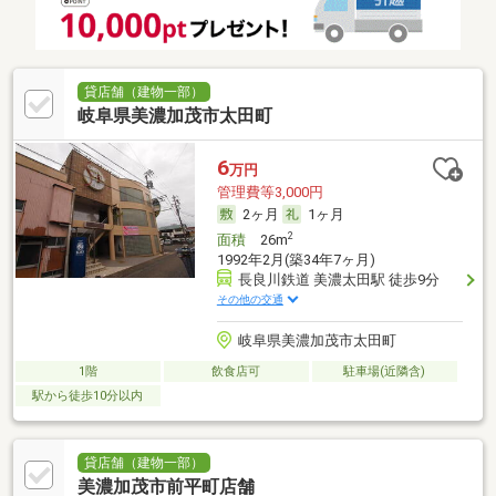
貸店舗（建物一部）
岐阜県美濃加茂市太田町
6
万円
管理費等3,000円
2ヶ月
1ヶ月
2
面積
26m
1992年2月(築34年7ヶ月)
長良川鉄道 美濃太田駅 徒歩9分
その他の交通
岐阜県美濃加茂市太田町
1階
飲食店可
駐車場(近隣含)
駅から徒歩10分以内
貸店舗（建物一部）
美濃加茂市前平町店舗