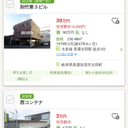
貸店舗（建物一部）
則竹第３ビル
30
万円
管理費等10,000円
90万円
なし
2
面積
256.48m
1979年3月(築47年6ヶ月)
太多線 美濃太田駅 徒歩3分
その他の交通
岐阜県美濃加茂市太田町
即引き渡し可
駐車場(近隣含)
駅から徒歩5分以内
2階以上
貸倉庫
西コンテナ
3
万円
管理費等-
6万円
なし