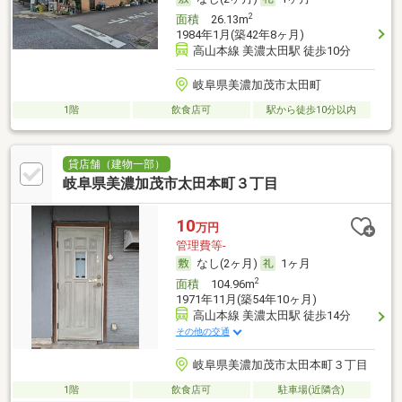
2
面積
26.13m
1984年1月(築42年8ヶ月)
高山本線 美濃太田駅 徒歩10分
岐阜県美濃加茂市太田町
1階
飲食店可
駅から徒歩10分以内
貸店舗（建物一部）
岐阜県美濃加茂市太田本町３丁目
10
万円
管理費等-
なし(2ヶ月)
1ヶ月
2
面積
104.96m
1971年11月(築54年10ヶ月)
高山本線 美濃太田駅 徒歩14分
その他の交通
岐阜県美濃加茂市太田本町３丁目
1階
飲食店可
駐車場(近隣含)