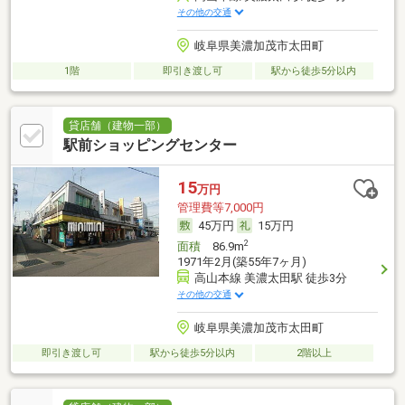
その他の交通
岐阜県美濃加茂市太田町
1階
即引き渡し可
駅から徒歩5分以内
貸店舗（建物一部）
駅前ショッピングセンター
15
万円
管理費等7,000円
45万円
15万円
2
面積
86.9m
1971年2月(築55年7ヶ月)
高山本線 美濃太田駅 徒歩3分
その他の交通
岐阜県美濃加茂市太田町
即引き渡し可
駅から徒歩5分以内
2階以上