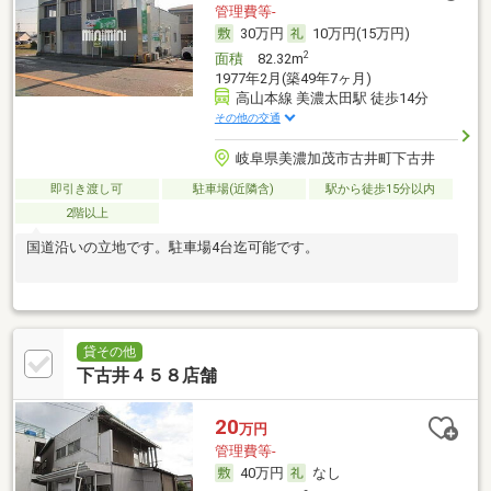
管理費等-
30万円
10万円(15万円)
2
面積
82.32m
1977年2月(築49年7ヶ月)
高山本線 美濃太田駅 徒歩14分
その他の交通
岐阜県美濃加茂市古井町下古井
即引き渡し可
駐車場(近隣含)
駅から徒歩15分以内
2階以上
国道沿いの立地です。駐車場4台迄可能です。
貸その他
下古井４５８店舗
20
万円
管理費等-
40万円
なし