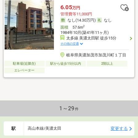
6.05
万円
管理費等11,000円
なし(14.30万円)
なし
2
面積
57.6m
1984年10月(築41年11ヶ月)
太多線 美濃太田駅 徒歩15分
その他の交通
岐阜県美濃加茂市加茂川町１丁目
駐車場(近隣含)
駅から徒歩15分以内
2階以上
エレベーター
1～29
件
駅
変更する
高山本線/美濃太田