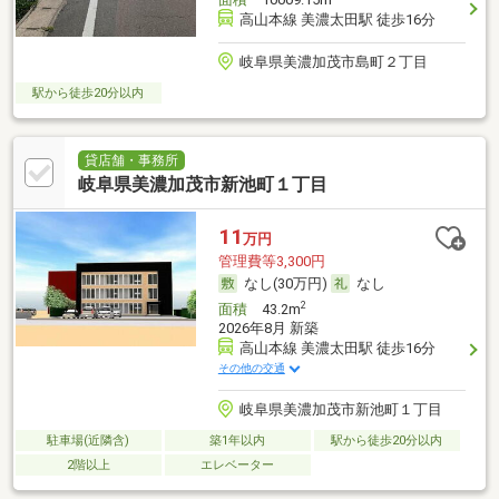
高山本線 美濃太田駅 徒歩16分
岐阜県美濃加茂市島町２丁目
駅から徒歩20分以内
貸店舗・事務所
岐阜県美濃加茂市新池町１丁目
11
万円
管理費等3,300円
なし(30万円)
なし
2
面積
43.2m
2026年8月 新築
高山本線 美濃太田駅 徒歩16分
その他の交通
岐阜県美濃加茂市新池町１丁目
駐車場(近隣含)
築1年以内
駅から徒歩20分以内
2階以上
エレベーター