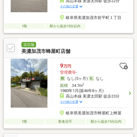
高山本線 美濃太田駅 徒歩22分
その他の交通
岐阜県美濃加茂市前平町１丁目
1階
駅から徒歩10分以内
貸店舗
美濃加茂市蜂屋町店舗
9
万円
管理費等-
なし(5ヶ月)
なし
2
面積
34.7m
1980年1月(築46年8ヶ月)
高山本線 美濃太田駅 徒歩23分
その他の交通
岐阜県美濃加茂市蜂屋町上蜂屋
1階
飲食店可
駅から徒歩15分以内