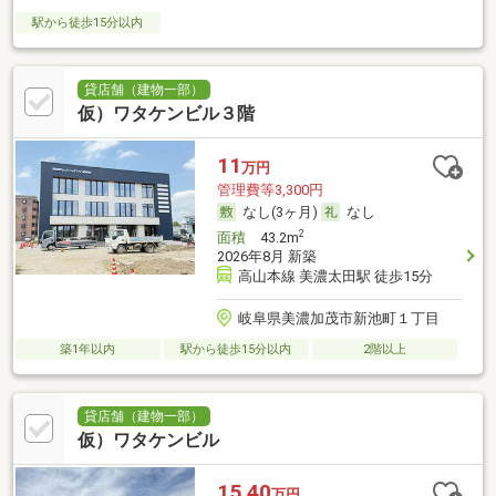
駅から徒歩15分以内
貸店舗（建物一部）
仮）ワタケンビル３階
11
万円
管理費等3,300円
なし(3ヶ月)
なし
2
面積
43.2m
2026年8月 新築
高山本線 美濃太田駅 徒歩15分
岐阜県美濃加茂市新池町１丁目
築1年以内
駅から徒歩15分以内
2階以上
貸店舗（建物一部）
仮）ワタケンビル
15.40
万円