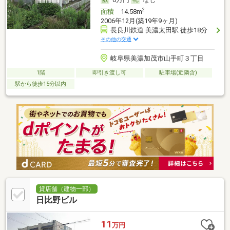
2
面積
14.58m
2006年12月(築19年9ヶ月)
長良川鉄道 美濃太田駅 徒歩18分
その他の交通
岐阜県美濃加茂市山手町３丁目
1階
即引き渡し可
駐車場(近隣含)
駅から徒歩15分以内
貸店舗（建物一部）
日比野ビル
11
万円