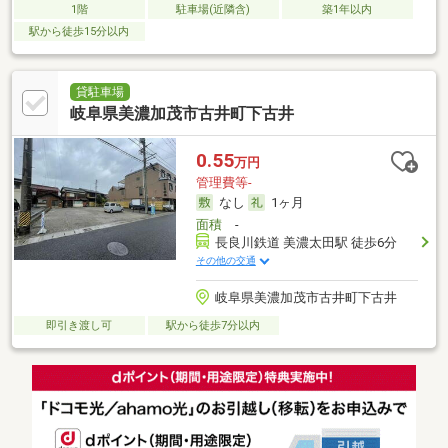
1階
駐車場(近隣含)
築1年以内
駅から徒歩15分以内
貸駐車場
岐阜県美濃加茂市古井町下古井
0.55
万円
管理費等-
なし
1ヶ月
面積
-
長良川鉄道 美濃太田駅 徒歩6分
その他の交通
岐阜県美濃加茂市古井町下古井
即引き渡し可
駅から徒歩7分以内