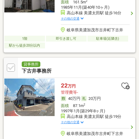
2
面積
161.5m
1985年11月(築40年10ヶ月)
高山本線 美濃太田駅 徒歩16分
その他の交通
岐阜県美濃加茂市古井町下古井
1階
即引き渡し可
駐車場(近隣含)
駅から徒歩20分以内
貸事務所
下古井事務所
22
万円
管理費等-
40万円
20万円
2
面積
87.1m
1997年1月(築29年8ヶ月)
高山本線 美濃太田駅 徒歩19分
その他の交通
岐阜県美濃加茂市古井町下古井