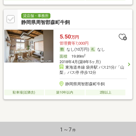
貸店舗・事務所
静岡県周智郡森町牛飼
5.50
万円
管理費等7,000円
なし(10万円)
なし
2
面積
19.89m
2018年4月(築8年5ヶ月)
東海道本線 袋井駅 バス21分/「山
梨」バス停 停歩12分
静岡県周智郡森町牛飼
駐車場(近隣含)
築10年以内
2階以上
1～7
件