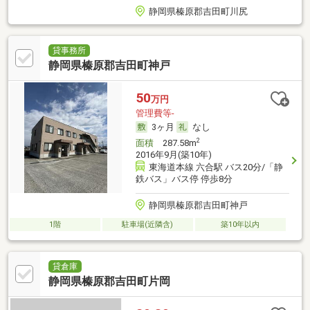
静岡県榛原郡吉田町川尻
貸事務所
静岡県榛原郡吉田町神戸
50
万円
管理費等-
3ヶ月
なし
2
面積
287.58m
2016年9月(築10年)
東海道本線 六合駅 バス20分/「静
鉄バス」バス停 停歩8分
静岡県榛原郡吉田町神戸
1階
駐車場(近隣含)
築10年以内
貸倉庫
静岡県榛原郡吉田町片岡