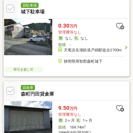
貸駐車場
城下駐車場
0.30
万円
管理費等なし
なし
なし
面積
-
天竜浜名湖鉄道戸綿駅徒歩2700m
静岡県周智郡森町城下
即引き渡し可
貸倉庫
森町円田貸倉庫
9.50
万円
管理費等なし
2ヶ月
1ヶ月
2
面積
169.74m
1996年9月(築30年)