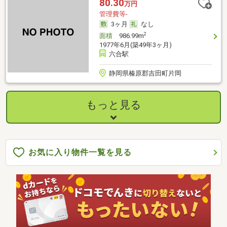
80.30
万円
管理費等-
3ヶ月
なし
2
面積
986.99m
1977年6月(築49年3ヶ月)
六合駅
静岡県榛原郡吉田町片岡
もっと見る
お気に入り物件一覧を見る