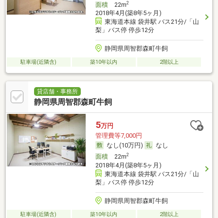
2
面積
22m
2018年4月(築8年5ヶ月)
東海道本線 袋井駅 バス21分/「山
梨」バス停 停歩12分
静岡県周智郡森町牛飼
駐車場(近隣含)
築10年以内
2階以上
貸店舗・事務所
静岡県周智郡森町牛飼
5
万円
管理費等7,000円
なし(10万円)
なし
2
面積
22m
2018年4月(築8年5ヶ月)
東海道本線 袋井駅 バス21分/「山
梨」バス停 停歩12分
静岡県周智郡森町牛飼
駐車場(近隣含)
築10年以内
2階以上