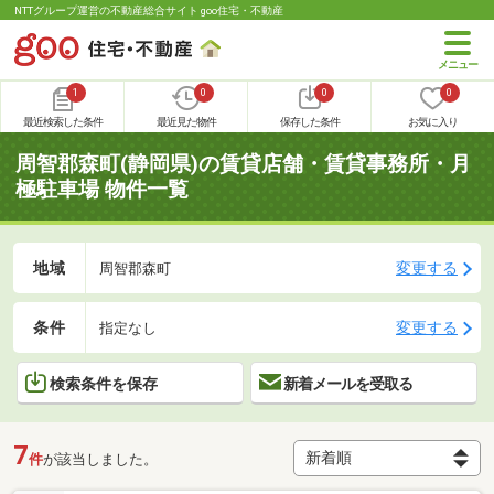
NTTグループ運営の不動産総合サイト goo住宅・不動産
1
0
0
0
最近検索した条件
最近見た物件
保存した条件
お気に入り
周智郡森町(静岡県)の賃貸店舗・賃貸事務所・月
極駐車場 物件一覧
地域
変更する
周智郡森町
条件
変更する
指定なし
検索条件を保存
新着メールを受取る
7
件
が該当しました。