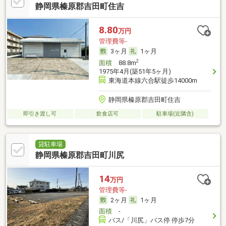
静岡県榛原郡吉田町住吉
8.80
万円
管理費等-
3ヶ月
1ヶ月
2
面積
88.8m
1975年4月(築51年5ヶ月)
東海道本線六合駅徒歩14000m
静岡県榛原郡吉田町住吉
即引き渡し可
飲食店可
駐車場(近隣含)
貸駐車場
静岡県榛原郡吉田町川尻
14
万円
管理費等-
2ヶ月
1ヶ月
面積
-
バス/「川尻」バス停 停歩7分