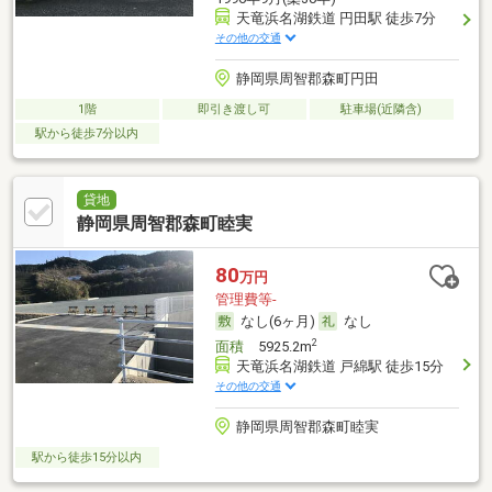
天竜浜名湖鉄道 円田駅 徒歩7分
その他の交通
静岡県周智郡森町円田
1階
即引き渡し可
駐車場(近隣含)
駅から徒歩7分以内
貸地
静岡県周智郡森町睦実
80
万円
管理費等-
なし(6ヶ月)
なし
2
面積
5925.2m
天竜浜名湖鉄道 戸綿駅 徒歩15分
その他の交通
静岡県周智郡森町睦実
駅から徒歩15分以内