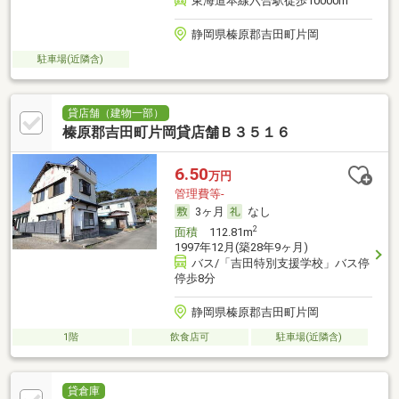
東海道本線六合駅徒歩10000m
静岡県榛原郡吉田町片岡
駐車場(近隣含)
貸店舗（建物一部）
榛原郡吉田町片岡貸店舗Ｂ３５１６
6.50
万円
管理費等-
3ヶ月
なし
2
面積
112.81m
1997年12月(築28年9ヶ月)
バス/「吉田特別支援学校」バス停
停歩8分
静岡県榛原郡吉田町片岡
1階
飲食店可
駐車場(近隣含)
貸倉庫