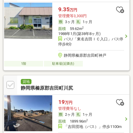
9.35
万円
管理費等3,300円
3ヶ月
1ヶ月
2
面積
59.62m
1988年1月(築38年8ヶ月)
バス/「東名吉田ＩＣ入口」バス停
停歩8分
静岡県榛原郡吉田町神戸
1階
駐車場(近隣含)
貸地
静岡県榛原郡吉田町川尻
19
万円
管理費等なし
2ヶ月
1ヶ月
2
面積
1899.96m
「吉田団地（バス）」停歩1100m