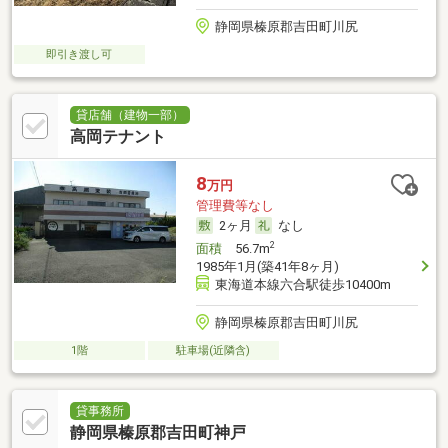
静岡県榛原郡吉田町川尻
即引き渡し可
貸店舗（建物一部）
高岡テナント
8
万円
管理費等なし
2ヶ月
なし
2
面積
56.7m
1985年1月(築41年8ヶ月)
東海道本線六合駅徒歩10400m
静岡県榛原郡吉田町川尻
1階
駐車場(近隣含)
貸事務所
静岡県榛原郡吉田町神戸