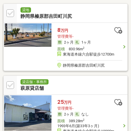
貸地
静岡県榛原郡吉田町川尻
8
万円
管理費等-
2ヶ月
1ヶ月
2
面積
830.96m
東海道本線六合駅徒歩12700m
静岡県榛原郡吉田町川尻
貸店舗・事務所
萩原貸店舗
25
万円
管理費等-
2ヶ月
なし
2
面積
389.28m
1993年6月(築33年3ヶ月)