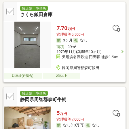
貸店舗・事務所
さくら飯田倉庫
7.70
万円
管理費等5,500円
3ヶ月
なし
2
面積
39m
1970年11月(築55年10ヶ月)
天竜浜名湖鉄道 円田駅 徒歩3.6km
静岡県周智郡森町飯田
駐車場(近隣含)
2階以上
貸店舗・事務所
静岡県周智郡森町牛飼
5
万円
管理費等7,000円
なし(10万円)
なし