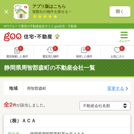
アプリ版はこちら
開く
複数社の物件を探せる！
NTTグループ運営の不動産総合サイト goo住宅・不動産
0
0
0
0
最近検索した条件
最近見た物件
保存した条件
お気に入り
静岡県周智郡森町の不動産会社一覧
地域
変更する
周智郡森町
全2
件
が該当しました。
（株）ＡＣＡ
所在地
静岡県周智郡森町草ケ谷４５８