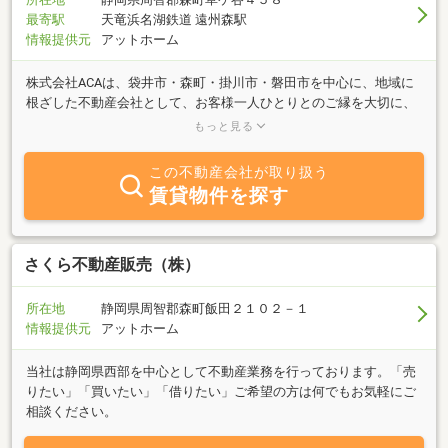
最寄駅
天竜浜名湖鉄道 遠州森駅
情報提供元
アットホーム
株式会社ACAは、袋井市・森町・掛川市・磐田市を中心に、地域に
根ざした不動産会社として、お客様一人ひとりとのご縁を大切に、
不動産売買・仲介・賃貸・管理のご相談を承っております。「家を
もっと見る
売りたい」「土地を活用したい」「マイホームを購入したい」「空
き家のことで困っている」など、不動産に関するお悩みは、お客様
この不動産会社が取り扱う
によってさまざまです。私たちは、単に不動産を仲介するだけでな
賃貸物件を探す
く、お客様の想いや将来を見据えたご提案を心掛けています。地域
の特性を熟知しているからこそ、土地や建物の魅力を最大限に引き
出し、売主様・買主様双方にご満足いただけるお取引を目指してお
ります。また、相続や空き家の活用、土地利用のご相談など、専門
さくら不動産販売（株）
的な内容にも丁寧に対応いたします。「まずは相談してみよう。」
そう思っていただける身近なパートナーでありたい。株式会社ACA
所在地
静岡県周智郡森町飯田２１０２－１
は、お客様との出会いを大切にし、誠実な対応とフットワークの軽
情報提供元
アットホーム
さを強みに、地域の皆様に信頼される不動産会社を目指してまいり
ます。不動産に関することなら、どんな小さなことでもお気軽にご
当社は静岡県西部を中心として不動産業務を行っております。「売
相談ください。皆様からのお問い合わせを心よりお待ちしておりま
りたい」「買いたい」「借りたい」ご希望の方は何でもお気軽にご
す。
相談ください。