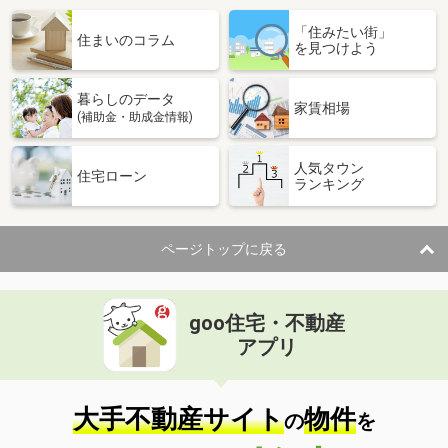
「住みたい街」
住まいのコラム
を見つけよう
暮らしのデータ
家賃相場
(補助金・助成金情報)
人気タウン
住宅ローン
ランキング
ページトップに戻る
goo住宅・不動産
アプリ
大手不動産サイト
物件
の
を