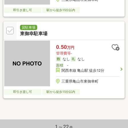
即引き渡し可
駅から徒歩15分以内
貸駐車場
東御幸駐車場
0.50
万円
管理費等-
なし
なし
面積
-
関西本線 亀山駅 徒歩12分
三重県亀山市東御幸町
即引き渡し可
駅から徒歩15分以内
1～22
件