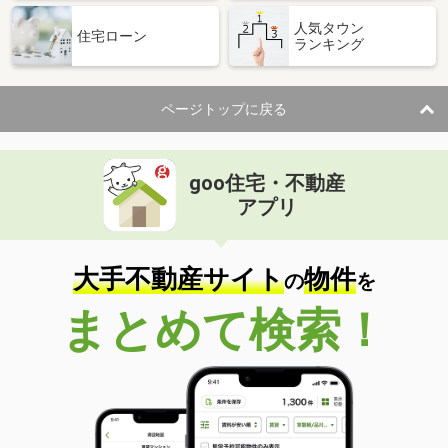
人気タウン
住宅ローン
ランキング
ページトップに戻る
goo住宅・不動産
アプリ
大手不動産サイト
物件
の
を
まとめて検索！