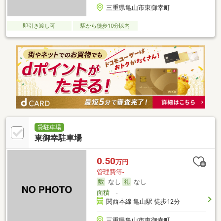
三重県亀山市東御幸町
即引き渡し可
駅から徒歩10分以内
貸駐車場
東御幸駐車場
0.50
万円
管理費等-
なし
なし
面積
-
関西本線 亀山駅 徒歩12分
三重県亀山市東御幸町