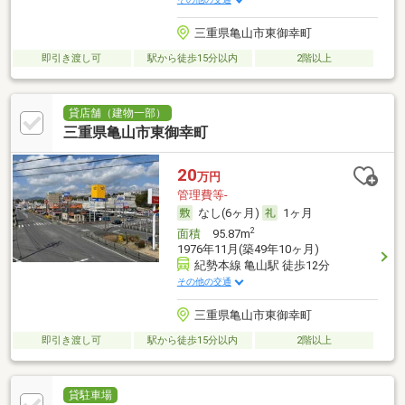
三重県亀山市東御幸町
即引き渡し可
駅から徒歩15分以内
2階以上
貸店舗（建物一部）
三重県亀山市東御幸町
20
万円
管理費等-
なし(6ヶ月)
1ヶ月
2
面積
95.87m
1976年11月(築49年10ヶ月)
紀勢本線 亀山駅 徒歩12分
その他の交通
三重県亀山市東御幸町
即引き渡し可
駅から徒歩15分以内
2階以上
貸駐車場