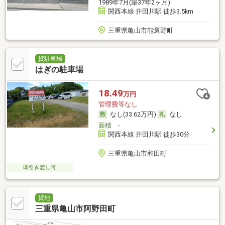
1989年7月(築37年2ヶ月)
関西本線 井田川駅 徒歩3.5km
三重県亀山市能褒野町
貸駐車場
はぎの駐車場
18.49
万円
管理費等なし
なし(33.62万円)
なし
面積
-
関西本線 井田川駅 徒歩30分
三重県亀山市和田町
即引き渡し可
貸地
三重県亀山市阿野田町