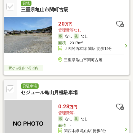
貸地
三重県亀山市関町古厩
20
万円
管理費等なし
なし
なし
2
面積
2317m
ＪＲ関西本線 関駅 徒歩15分
三重県亀山市関町古厩
駅から徒歩15分以内
貸駐車場
セジュール亀山月極駐車場
0.28
万円
管理費等-
なし
なし
面積
-
関西本線 亀山駅 徒歩8分