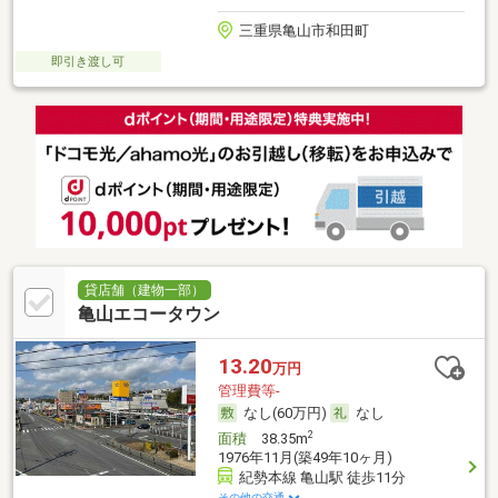
三重県亀山市和田町
即引き渡し可
貸店舗（建物一部）
亀山エコータウン
13.20
万円
管理費等-
なし(60万円)
なし
2
面積
38.35m
1976年11月(築49年10ヶ月)
紀勢本線 亀山駅 徒歩11分
その他の交通