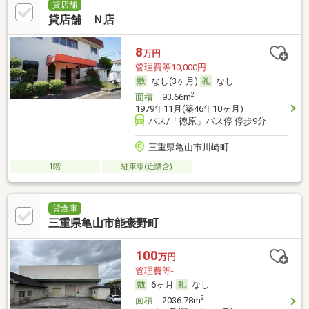
貸店舗
貸店舗 Ｎ店
8
万円
管理費等10,000円
なし(3ヶ月)
なし
2
面積
93.66m
1979年11月(築46年10ヶ月)
バス/「徳原」バス停 停歩9分
三重県亀山市川崎町
1階
駐車場(近隣含)
貸倉庫
三重県亀山市能褒野町
100
万円
管理費等-
6ヶ月
なし
2
面積
2036.78m