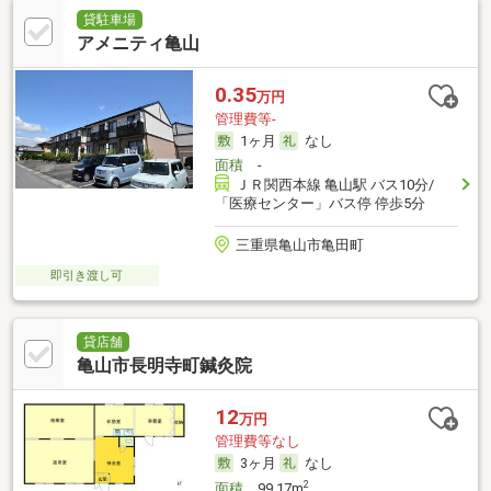
貸駐車場
アメニティ亀山
0.35
万円
管理費等-
1ヶ月
なし
面積
-
ＪＲ関西本線 亀山駅 バス10分/
「医療センター」バス停 停歩5分
三重県亀山市亀田町
即引き渡し可
貸店舗
亀山市長明寺町鍼灸院
12
万円
管理費等なし
3ヶ月
なし
2
面積
99.17m