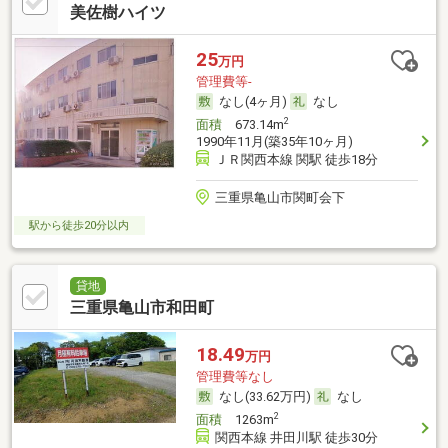
美佐樹ハイツ
25
万円
管理費等-
なし(4ヶ月)
なし
2
面積
673.14m
1990年11月(築35年10ヶ月)
ＪＲ関西本線 関駅 徒歩18分
三重県亀山市関町会下
駅から徒歩20分以内
貸地
三重県亀山市和田町
18.49
万円
管理費等なし
なし(33.62万円)
なし
2
面積
1263m
関西本線 井田川駅 徒歩30分