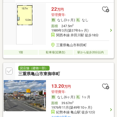
22
万円
管理費等-
なし(3ヶ月)
なし
2
面積
247.5m
1989年3月(築37年6ヶ月)
関西本線 井田川駅 徒歩18分
三重県亀山市和田町
1階
駐車場(近隣含)
駅から徒歩20分以内
貸店舗（建物一部）
三重県亀山市東御幸町
13.20
万円
管理費等-
なし(6ヶ月)
1ヶ月
2
面積
39.67m
1976年11月(築49年10ヶ月)
紀勢本線 亀山駅 徒歩12分
その他の交通