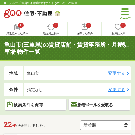
NTTグループ運営の不動産総合サイト goo住宅・不動産
1
0
0
0
最近検索した条件
最近見た物件
保存した条件
お気に入り
亀山市(三重県)の賃貸店舗・賃貸事務所・月極駐
車場 物件一覧
地域
変更する
亀山市
条件
変更する
指定なし
検索条件を保存
新着メールを受取る
22
件
が該当しました。