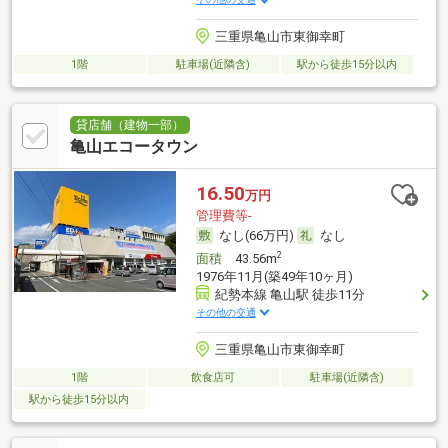
三重県亀山市東御幸町
1階
駐車場(近隣含)
駅から徒歩15分以内
貸店舗（建物一部）
亀山エコータウン
16.50
万円
管理費等-
なし(66万円)
なし
2
面積
43.56m
1976年11月(築49年10ヶ月)
紀勢本線 亀山駅 徒歩11分
その他の交通
三重県亀山市東御幸町
1階
飲食店可
駐車場(近隣含)
駅から徒歩15分以内