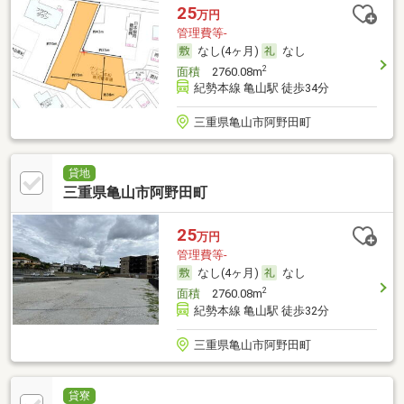
25
万円
管理費等-
なし(4ヶ月)
なし
2
面積
2760.08m
紀勢本線 亀山駅 徒歩34分
三重県亀山市阿野田町
貸地
三重県亀山市阿野田町
25
万円
管理費等-
なし(4ヶ月)
なし
2
面積
2760.08m
紀勢本線 亀山駅 徒歩32分
三重県亀山市阿野田町
貸寮