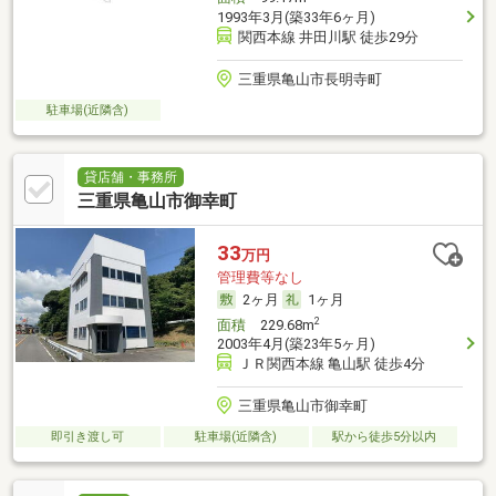
1993年3月(築33年6ヶ月)
関西本線 井田川駅 徒歩29分
三重県亀山市長明寺町
駐車場(近隣含)
貸店舗・事務所
三重県亀山市御幸町
33
万円
管理費等なし
2ヶ月
1ヶ月
2
面積
229.68m
2003年4月(築23年5ヶ月)
ＪＲ関西本線 亀山駅 徒歩4分
三重県亀山市御幸町
即引き渡し可
駐車場(近隣含)
駅から徒歩5分以内