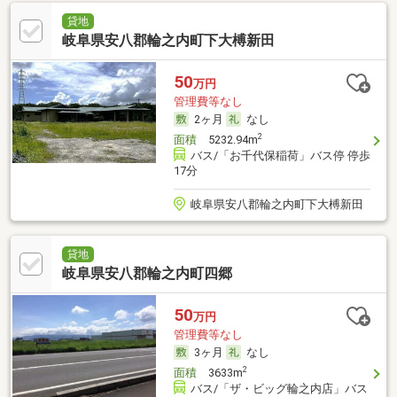
貸地
岐阜県安八郡輪之内町下大榑新田
50
万円
管理費等なし
2ヶ月
なし
2
面積
5232.94m
バス/「お千代保稲荷」バス停 停歩
17分
岐阜県安八郡輪之内町下大榑新田
貸地
岐阜県安八郡輪之内町四郷
50
万円
管理費等なし
3ヶ月
なし
2
面積
3633m
バス/「ザ・ビッグ輪之内店」バス