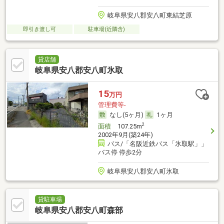
岐阜県安八郡安八町東結芝原
即引き渡し可
駐車場(近隣含)
貸店舗
岐阜県安八郡安八町氷取
15
万円
管理費等-
なし(5ヶ月)
1ヶ月
2
面積
107.25m
2002年9月(築24年)
バス/「名阪近鉄バス「氷取駅」」
バス停 停歩2分
岐阜県安八郡安八町氷取
貸駐車場
岐阜県安八郡安八町森部