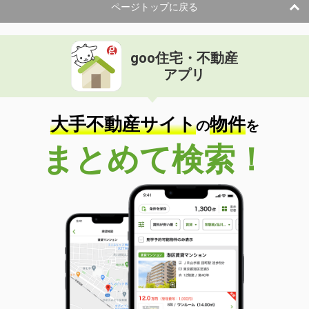
ページトップに戻る
goo住宅・不動産
アプリ
大手不動産サイト
物件
の
を
まとめて検索！