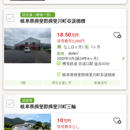
貸店舗（建物一部）
岐阜県揖斐郡揖斐川町谷汲徳積
18.50
万円
管理費等5,000円
なし(2ヶ月)
1ヶ月
2
面積
409m
2002年3月(築24年6ヶ月)
樽見鉄道 谷汲口駅 徒歩33分
岐阜県揖斐郡揖斐川町谷汲徳積
1階
即引き渡し可
飲食店可
貸倉庫
岐阜県揖斐郡揖斐川町三輪
10
万円
管理費等なし