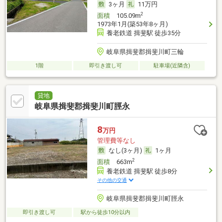
3ヶ月
11万円
2
面積
105.09m
1973年1月(築53年8ヶ月)
養老鉄道 揖斐駅 徒歩35分
岐阜県揖斐郡揖斐川町三輪
1階
即引き渡し可
駐車場(近隣含)
貸地
岐阜県揖斐郡揖斐川町脛永
8
万円
管理費等なし
なし(3ヶ月)
1ヶ月
2
面積
663m
養老鉄道 揖斐駅 徒歩8分
その他の交通
岐阜県揖斐郡揖斐川町脛永
即引き渡し可
駅から徒歩10分以内