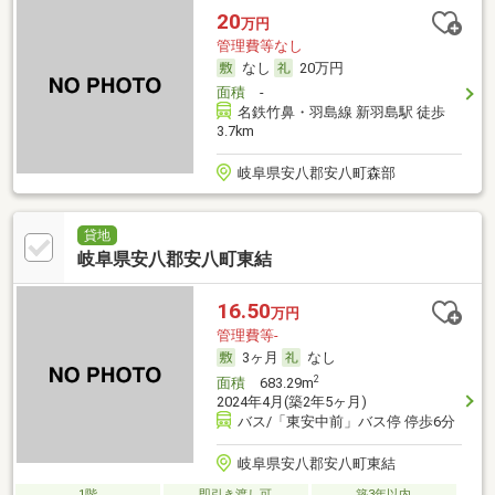
20
万円
管理費等なし
なし
20万円
面積
-
名鉄竹鼻・羽島線 新羽島駅 徒歩
3.7km
岐阜県安八郡安八町森部
貸地
岐阜県安八郡安八町東結
16.50
万円
管理費等-
3ヶ月
なし
2
面積
683.29m
2024年4月(築2年5ヶ月)
バス/「東安中前」バス停 停歩6分
岐阜県安八郡安八町東結
1階
即引き渡し可
築3年以内