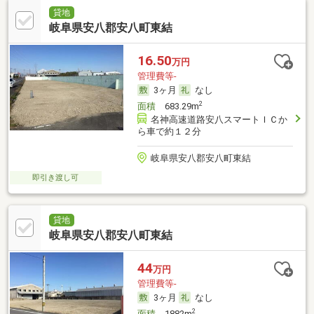
貸地
岐阜県安八郡安八町東結
16.50
万円
管理費等-
3ヶ月
なし
2
面積
683.29m
名神高速道路安八スマートＩＣか
ら車で約１２分
岐阜県安八郡安八町東結
即引き渡し可
貸地
岐阜県安八郡安八町東結
44
万円
管理費等-
3ヶ月
なし
2
面積
1882m