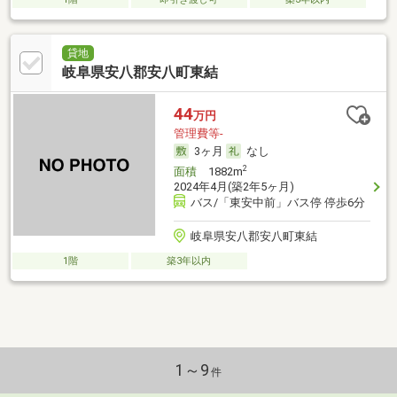
貸地
岐阜県安八郡安八町東結
44
万円
管理費等-
3ヶ月
なし
2
面積
1882m
2024年4月(築2年5ヶ月)
バス/「東安中前」バス停 停歩6分
岐阜県安八郡安八町東結
1階
築3年以内
1～9
件