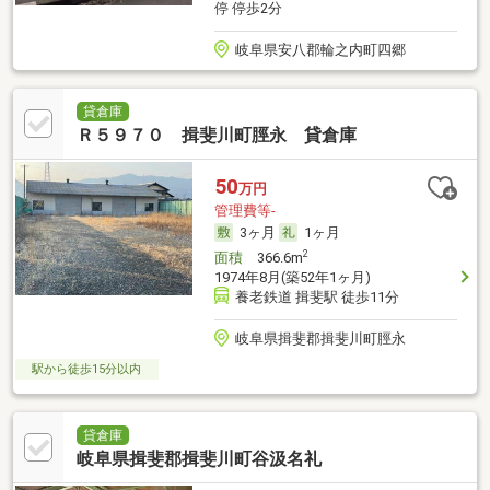
停 停歩2分
岐阜県安八郡輪之内町四郷
貸倉庫
Ｒ５９７０ 揖斐川町脛永 貸倉庫
50
万円
管理費等-
3ヶ月
1ヶ月
2
面積
366.6m
1974年8月(築52年1ヶ月)
養老鉄道 揖斐駅 徒歩11分
岐阜県揖斐郡揖斐川町脛永
駅から徒歩15分以内
貸倉庫
岐阜県揖斐郡揖斐川町谷汲名礼