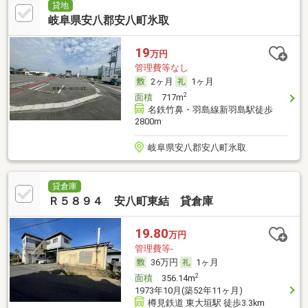
貸地
岐阜県安八郡安八町氷取
19
万円
管理費等なし
2ヶ月
1ヶ月
2
面積
717m
名鉄竹鼻・羽島線新羽島駅徒歩
2800m
岐阜県安八郡安八町氷取
貸倉庫
Ｒ５８９４ 安八町東結 貸倉庫
19.80
万円
管理費等-
36万円
1ヶ月
2
面積
356.14m
1973年10月(築52年11ヶ月)
樽見鉄道 東大垣駅 徒歩3.3km