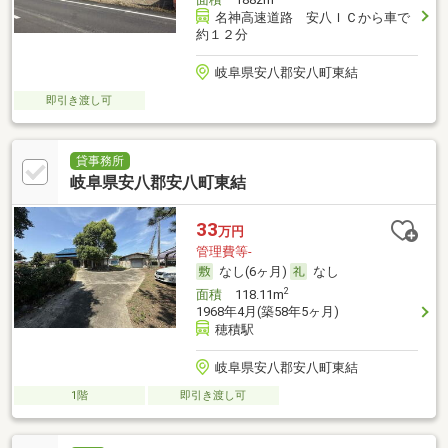
名神高速道路 安八ＩＣから車で
約１２分
岐阜県安八郡安八町東結
即引き渡し可
貸事務所
岐阜県安八郡安八町東結
33
万円
管理費等-
なし(6ヶ月)
なし
2
面積
118.11m
1968年4月(築58年5ヶ月)
穂積駅
岐阜県安八郡安八町東結
1階
即引き渡し可