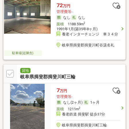
72
万円
管理費等-
なし
なし
2
面積
1188.59m
1991年1月(築35年8ヶ月)
養老インターチェンジ 車３４分
岐阜県揖斐郡揖斐川町谷汲名礼
駐車場(近隣含)
貸地
岐阜県揖斐郡揖斐川町三輪
7
万円
管理費等-
なし(2ヶ月)
1ヶ月
2
面積
1211m
養老鉄道 揖斐駅 徒歩37分
岐阜県揖斐郡揖斐川町三輪