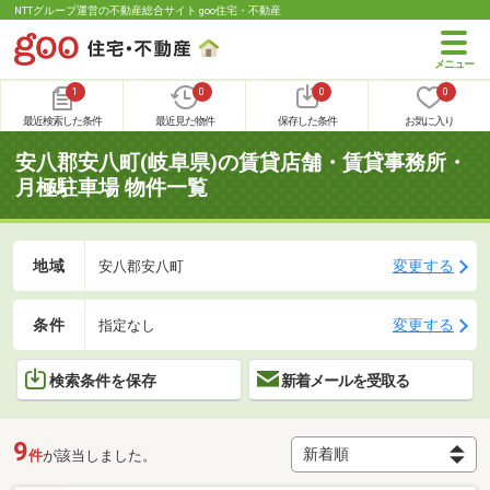
NTTグループ運営の不動産総合サイト goo住宅・不動産
1
0
0
0
最近検索した条件
最近見た物件
保存した条件
お気に入り
安八郡安八町(岐阜県)の賃貸店舗・賃貸事務所・
月極駐車場 物件一覧
地域
変更する
安八郡安八町
条件
変更する
指定なし
検索条件を保存
新着メールを受取る
9
件
が該当しました。