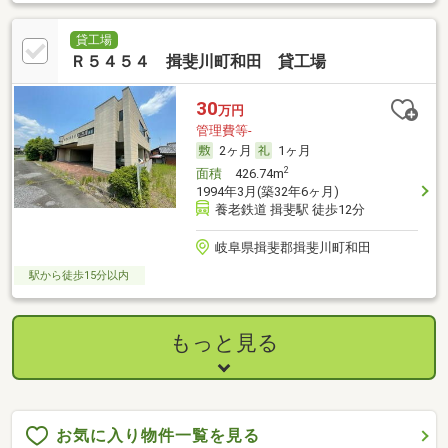
貸工場
Ｒ５４５４ 揖斐川町和田 貸工場
30
万円
管理費等-
2ヶ月
1ヶ月
2
面積
426.74m
1994年3月(築32年6ヶ月)
養老鉄道 揖斐駅 徒歩12分
岐阜県揖斐郡揖斐川町和田
駅から徒歩15分以内
もっと見る
お気に入り物件一覧を見る