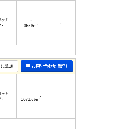
 3ヶ月
-
-
2
 -
3559m
お問い合わせ(無料)
りに追加
 6ヶ月
-
-
2
 -
1072.65m