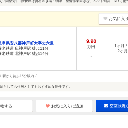
な2階部分に1階倉庫は資材置き場・物販・整備作業向きな、ペット飼育・DIY可物
お気に入
9.90
岐阜県安八郡神戸町大字丈六道
1ヶ月 /
万円
養老鉄道 広神戸駅 徒歩11分
2ヶ月 
養老鉄道 北神戸駅 徒歩14分
-
駅から徒歩15分以内
所としても住居としてもおすすめな物件です。
お気に入りに追加
空室状況