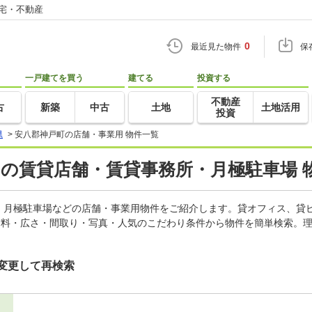
住宅・不動産
0
最近見た物件
保
一戸建てを買う
建てる
投資する
不動産
古
新築
中古
土地
土地活用
投資
県
>
安八郡神戸町の店舗・事業用 物件一覧
)の賃貸店舗・賃貸事務所・月極駐車場 
、月極駐車場などの店舗・事業用物件をご紹介します。貸オフィス、貸
賃料・広さ・間取り・写真・人気のこだわり条件から物件を簡単検索。理
変更して再検索