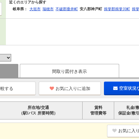
近くのエリアから探す
岐阜県：
大垣市
瑞穂市
不破郡垂井町
安八郡神戸町
揖斐郡揖斐川町
揖
間取り図付き表示
お気に入りに追加
空室状況
所在地/交通
賃料
礼金/
（駅/バス 所要時間）
管理費等
保証金/敷
お気に入