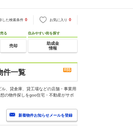
0
0
存した検索条件
お気に入り
売る
住みやすい街を探す
助成金
売却
情報
物件一覧
ビル、貸倉庫、貸工場などの店舗・事業用
想の物件探しをgoo住宅・不動産がサポ