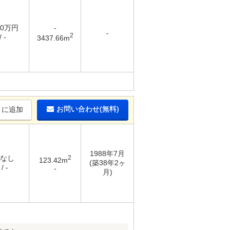
50万円
-
-
2
 -
3437.66m
お問い合わせ(無料)
りに追加
1988年7月
 なし
2
123.42m
(築38年2ヶ
/ -
-
月)