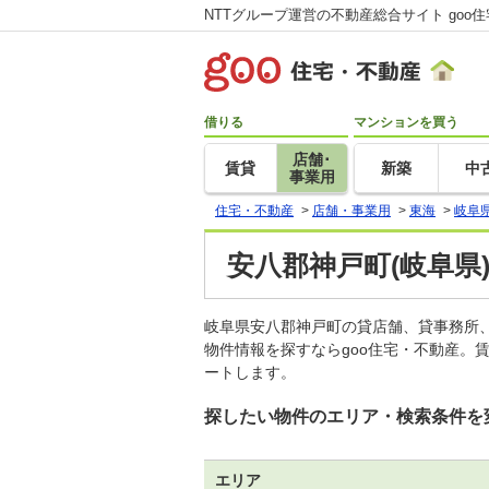
NTTグループ運営の不動産総合サイト goo
借りる
マンションを買う
店舗･
賃貸
新築
中
事業用
住宅・不動産
>
店舗・事業用
>
東海
>
岐阜
安八郡神戸町(岐阜県
岐阜県安八郡神戸町の貸店舗、貸事務所
物件情報を探すならgoo住宅・不動産。
ートします。
探したい物件のエリア・検索条件を
エリア