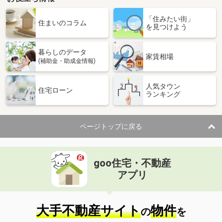
「住みたい街」
住まいのコラム
を見つけよう
暮らしのデータ
家賃相場
(補助金・助成金情報)
人気タウン
住宅ローン
ランキング
ページトップに戻る
goo住宅・不動産
アプリ
大手不動産サイト
物件
の
を