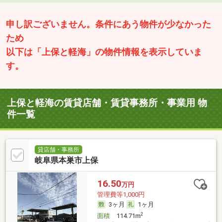
申し訳ございません。条件にあう物件が少なかった
ため
以下は「上保と軽海」の物件情報を表示していま
す。
上保と軽海の賃貸店舗・賃貸事務所・事業用 物
件一覧
貸店舗・事務所
岐阜県本巣市上保
16.50
万円
管理費等1,000円
3ヶ月
1ヶ月
2
面積
114.71m