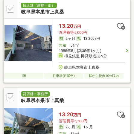
貸店舗（建物一部）
岐阜県本巣市上真桑
13.20
万円
管理費等5,000円
2ヶ月
13.20万円
2
面積
51m
1988年8月(築38年1ヶ月)
樽見鉄道 樽見駅 徒歩9分
岐阜県本巣市上真桑
1階
駐車場(近隣含)
駅から徒歩10分以内
貸店舗・事務所
岐阜県本巣市上真桑
13.20
万円
管理費等5,500円
2ヶ月
1ヶ月
2
面積
51m