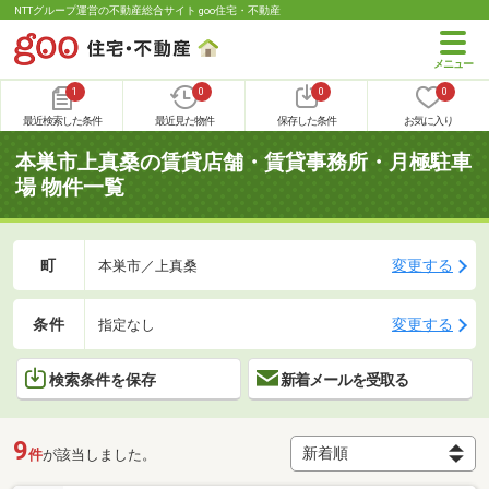
NTTグループ運営の不動産総合サイト goo住宅・不動産
1
0
0
0
最近検索した条件
最近見た物件
保存した条件
お気に入り
本巣市上真桑の賃貸店舗・賃貸事務所・月極駐車
場 物件一覧
町
変更する
本巣市／上真桑
条件
変更する
指定なし
検索条件を保存
新着メールを受取る
9
件
が該当しました。