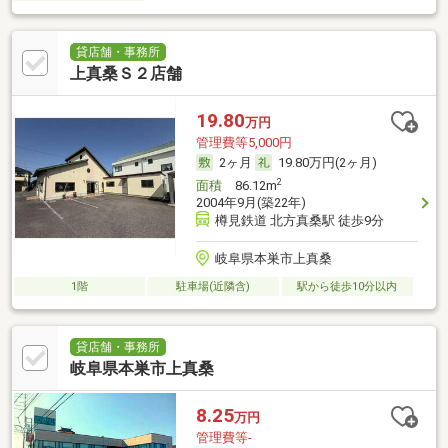
貸店舗・事務所
上真桑Ｓ２店舗
19.80
万円
管理費等5,000円
2ヶ月
19.80万円(2ヶ月)
2
面積
86.12m
2004年9月(築22年)
樽見鉄道 北方真桑駅 徒歩9分
岐阜県本巣市上真桑
1階
駐車場(近隣含)
駅から徒歩10分以内
貸店舗・事務所
岐阜県本巣市上真桑
8.25
万円
管理費等-