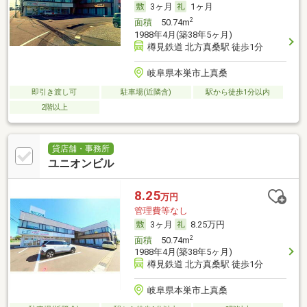
3ヶ月
1ヶ月
2
面積
50.74m
1988年4月(築38年5ヶ月)
樽見鉄道 北方真桑駅 徒歩1分
岐阜県本巣市上真桑
即引き渡し可
駐車場(近隣含)
駅から徒歩1分以内
2階以上
貸店舗・事務所
ユニオンビル
8.25
万円
管理費等なし
3ヶ月
8.25万円
2
面積
50.74m
1988年4月(築38年5ヶ月)
樽見鉄道 北方真桑駅 徒歩1分
岐阜県本巣市上真桑