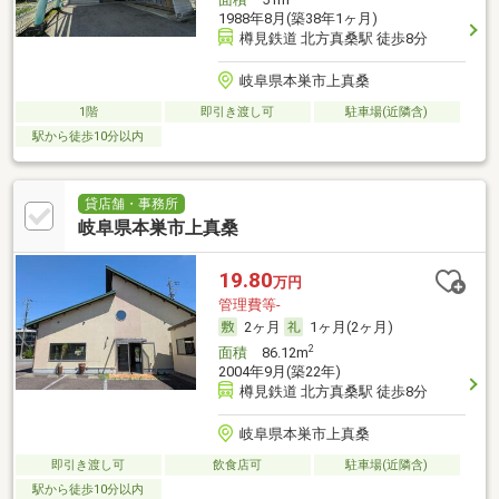
1988年8月(築38年1ヶ月)
樽見鉄道 北方真桑駅 徒歩8分
岐阜県本巣市上真桑
1階
即引き渡し可
駐車場(近隣含)
駅から徒歩10分以内
貸店舗・事務所
岐阜県本巣市上真桑
19.80
万円
管理費等-
2ヶ月
1ヶ月(2ヶ月)
2
面積
86.12m
2004年9月(築22年)
樽見鉄道 北方真桑駅 徒歩8分
岐阜県本巣市上真桑
即引き渡し可
飲食店可
駐車場(近隣含)
駅から徒歩10分以内