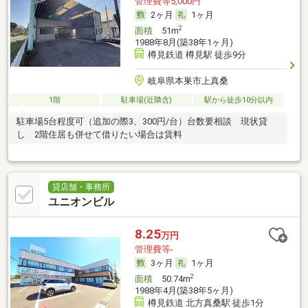
管理費等5,000円
2ヶ月
1ヶ月
2
面積
51m
1988年8月(築38年1ヶ月)
樽見鉄道 樽見駅 徒歩9分
岐阜県本巣市上真桑
1階
駐車場(近隣含)
駅から徒歩10分以内
駐車場5台程度可（追加の際3、300円/台）台数要相談 現状貸
し 2階住居も併せて借りたい場合は賃料
貸店舗・事務所
ユニオンビル
8.25
万円
管理費等-
3ヶ月
1ヶ月
2
面積
50.74m
1988年4月(築38年5ヶ月)
樽見鉄道 北方真桑駅 徒歩1分