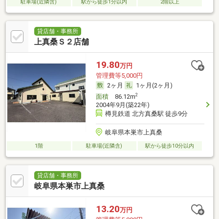
駐車場(近隣含)
駅から徒歩1分以内
2階以上
貸店舗・事務所
上真桑Ｓ２店舗
19.80
万円
管理費等5,000円
2ヶ月
1ヶ月(2ヶ月)
2
面積
86.12m
2004年9月(築22年)
樽見鉄道 北方真桑駅 徒歩9分
岐阜県本巣市上真桑
1階
駐車場(近隣含)
駅から徒歩10分以内
貸店舗・事務所
岐阜県本巣市上真桑
13.20
万円