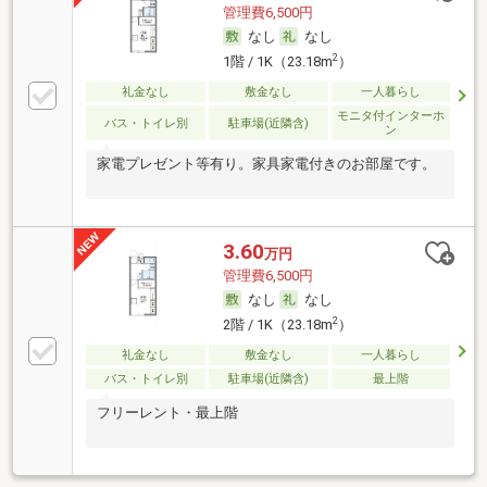
管理費6,500円
なし
なし
2
1階 / 1K（23.18m
）
礼金なし
敷金なし
一人暮らし
モニタ付インターホ
バス・トイレ別
駐車場(近隣含)
ン
家電プレゼント等有り。家具家電付きのお部屋です。
3.60
万円
管理費6,500円
なし
なし
2
2階 / 1K（23.18m
）
礼金なし
敷金なし
一人暮らし
バス・トイレ別
駐車場(近隣含)
最上階
フリーレント・最上階