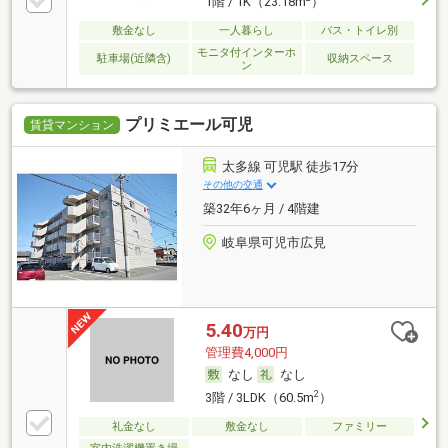
1階 / 1K（23.18m
）
敷金なし
一人暮らし
バス・トイレ別
モニタ付インターホ
駐車場(近隣含)
収納スペース
ン
プリミエール可児
賃貸マンション
太多線 可児駅 徒歩17分
その他の交通
築32年6ヶ月 / 4階建
岐阜県可児市広見
5.40
万円
管理費4,000円
なし
なし
2
3階 / 3LDK（60.5m
）
礼金なし
敷金なし
ファミリー