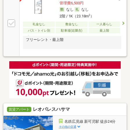
管理費6,500円
なし
なし
2
2階 / 1K（23.18m
）
礼金なし
敷金なし
一人暮らし
バス・トイレ別
駐車場(近隣含)
最上階
フリーレント・最上階
レオパレスハサマ
賃貸アパート
名鉄広見線 新可児駅 徒歩24分
その他の交通