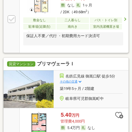
なし
1ヶ月
2
/ 2DK（49.68m
）
敷金なし
二人暮らし
バス・トイレ別
駐車場(近隣含)
南向き
室内洗濯機置き場
保証人不要／代行 ・初期費用カード決済可
プリマヴェーラＩ
賃貸マンション
名鉄広見線 御嵩口駅 徒歩5分
その他の交通
築19年5ヶ月 / 2階建
岐阜県可児郡御嵩町中
5.40
万円
管理費4,000円
5.4万円
なし