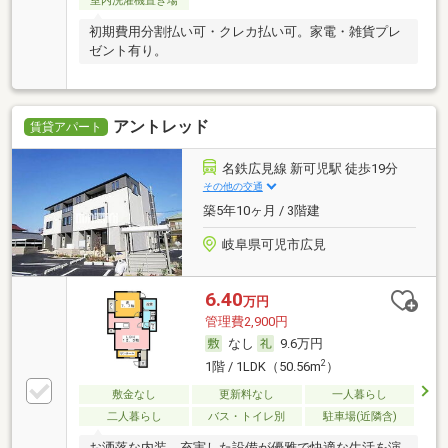
室内洗濯機置き場
初期費用分割払い可・クレカ払い可。家電・雑貨プレ
ゼント有り。
アントレッド
賃貸アパート
名鉄広見線 新可児駅 徒歩19分
その他の交通
築5年10ヶ月 / 3階建
岐阜県可児市広見
6.40
万円
管理費2,900円
なし
9.6万円
2
1階 / 1LDK（50.56m
）
敷金なし
更新料なし
一人暮らし
二人暮らし
バス・トイレ別
駐車場(近隣含)
お洒落な内装、充実した設備が優雅で快適な生活を演