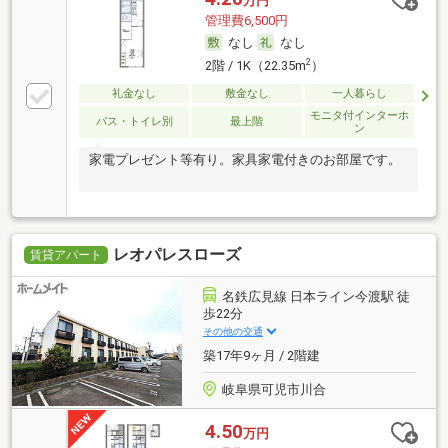
万円
管理費6,500円
なし
なし
2
2階 / 1K（22.35m
）
礼金なし
敷金なし
一人暮らし
モニタ付インターホ
バス・トイレ別
最上階
ン
家電プレゼント等有り。家具家電付きのお部屋です。
レオパレスローズ
賃貸アパート
名鉄広見線 日本ライン今渡駅 徒
歩22分
その他の交通
築17年9ヶ月 / 2階建
岐阜県可児市川合
4.50
万円