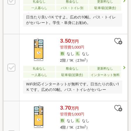
礼金なし
敷金なし
更新料なし
一人暮らし
バス・トイレ別
駐車場(近隣含)
日当たり良い1Ｋですよ。広めの10帖。バス・トイレ
がセパレート。学生・単身にお勧め。
3.50
万円
管理費5,000円
なし
なし
2
2階 / 1K（27m
）
礼金なし
敷金なし
更新料なし
一人暮らし
駐車場(近隣含)
インターネット無料
WiFi対応インターネットが無料です。日当たりの良い1
Ｋです。広めの10帖。バス・トイレがセパレー
3.70
万円
管理費5,000円
なし
なし
2
4階 / 1K（27m
）