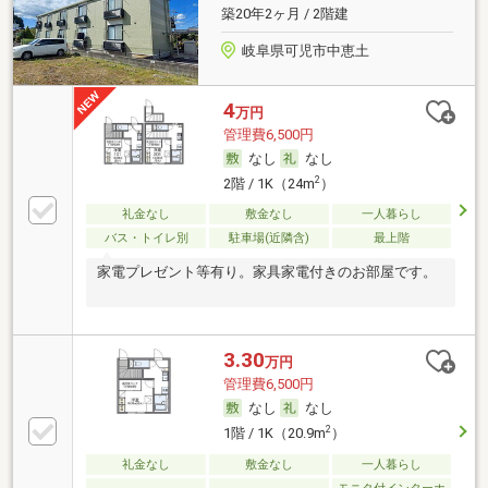
築20年2ヶ月 / 2階建
岐阜県可児市中恵土
4
万円
管理費6,500円
なし
なし
2
2階 / 1K（24m
）
礼金なし
敷金なし
一人暮らし
バス・トイレ別
駐車場(近隣含)
最上階
家電プレゼント等有り。家具家電付きのお部屋です。
3.30
万円
管理費6,500円
なし
なし
2
1階 / 1K（20.9m
）
礼金なし
敷金なし
一人暮らし