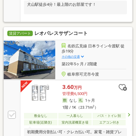
犬山駅徒歩4分！最上階のお部屋です！
レオパレスサザンコート
賃貸アパート
名鉄広見線 日本ライン今渡駅 徒
歩19分
その他の交通
築22年5ヶ月 / 2階建
岐阜県可児市今渡
3.60
万円
管理費6,500円
なし
1ヶ月
2
1階 / 1K（23.71m
）
敷金なし
一人暮らし
バス・トイレ別
駐車場(近隣含)
室内洗濯機置き場
エアコン付き
初期費用分割払い可・クレカ払い可。家電・雑貨プレ