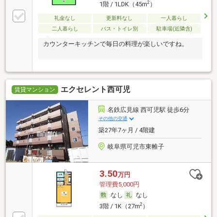
2
1階 / 1LDK（45m
）
礼金なし
更新料なし
一人暮らし
二人暮らし
バス・トイレ別
駐車場(近隣含)
カウンターキッチンで毎日の料理が楽しいですね。
エクセレント西可児
賃貸マンション
名鉄広見線 西可児駅 徒歩6分
その他の交通
築27年7ヶ月 / 4階建
岐阜県可児市東帷子
3.50
万円
管理費5,000円
なし
なし
2
3階 / 1K（27m
）