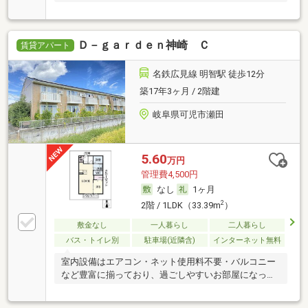
Ｄ－ｇａｒｄｅｎ神崎 Ｃ
賃貸アパート
名鉄広見線 明智駅 徒歩12分
築17年3ヶ月 / 2階建
岐阜県可児市瀬田
5.60
万円
管理費4,500円
なし
1ヶ月
2
2階 / 1LDK（33.39m
）
敷金なし
一人暮らし
二人暮らし
バス・トイレ別
駐車場(近隣含)
インターネット無料
室内設備はエアコン・ネット使用料不要・バルコニー
など豊富に揃っており、過ごしやすいお部屋になって
お