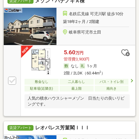
メゾン・ハナノキＡ棟
賃貸アパート
名鉄広見線 可児川駅 徒歩10分
築18年2ヶ月 / 2階建
岐阜県可児市土田
5.60
万円
管理費3,900円
なし
1ヶ月
2
2階 / 2LDK（60.44m
）
敷金なし
二人暮らし
バス・トイレ別
駐車場(近隣含)
最上階
南向き
人気の積水ハウスシャーメゾン 日当たりの良いリビ
ングです。
レオパレス芳菫閣ＩＩＩ
賃貸アパート