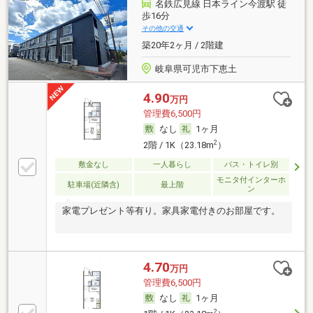
名鉄広見線 日本ライン今渡駅 徒
歩16分
その他の交通
築20年2ヶ月 / 2階建
岐阜県可児市下恵土
4.90
万円
管理費6,500円
なし
1ヶ月
2
2階 / 1K（23.18m
）
敷金なし
一人暮らし
バス・トイレ別
モニタ付インターホ
駐車場(近隣含)
最上階
ン
家電プレゼント等有り。家具家電付きのお部屋です。
4.70
万円
管理費6,500円
なし
1ヶ月
2