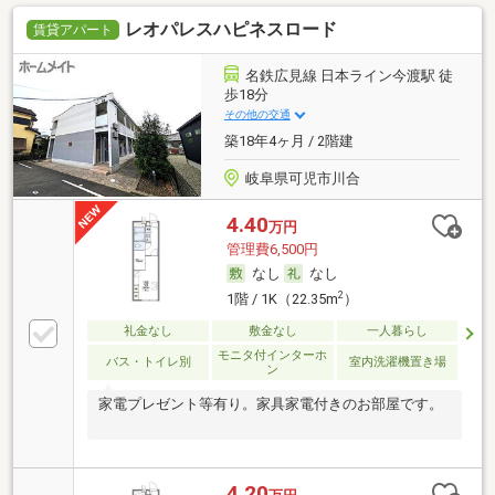
レオパレスハピネスロード
賃貸アパート
名鉄広見線 日本ライン今渡駅 徒
歩18分
その他の交通
築18年4ヶ月 / 2階建
岐阜県可児市川合
4.40
万円
管理費6,500円
なし
なし
2
1階 / 1K（22.35m
）
礼金なし
敷金なし
一人暮らし
モニタ付インターホ
バス・トイレ別
室内洗濯機置き場
ン
家電プレゼント等有り。家具家電付きのお部屋です。
4.20