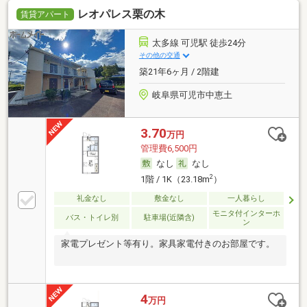
レオパレス栗の木
賃貸アパート
太多線 可児駅 徒歩24分
その他の交通
築21年6ヶ月 / 2階建
岐阜県可児市中恵土
3.70
万円
管理費6,500円
なし
なし
2
1階 / 1K（23.18m
）
礼金なし
敷金なし
一人暮らし
モニタ付インターホ
バス・トイレ別
駐車場(近隣含)
ン
家電プレゼント等有り。家具家電付きのお部屋です。
4
万円