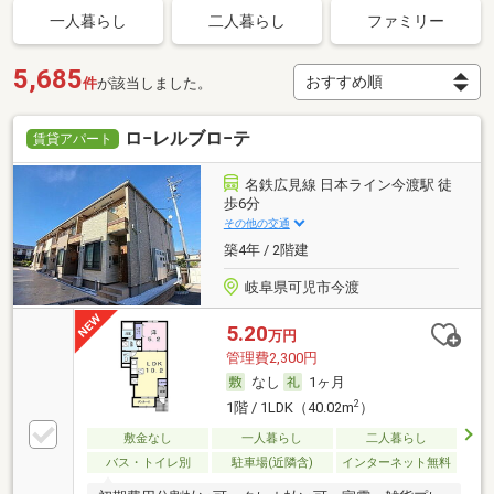
一人暮らし
二人暮らし
ファミリー
5,685
件
が該当しました。
ロ−レルブロ−テ
賃貸アパート
名鉄広見線 日本ライン今渡駅 徒
歩6分
その他の交通
築4年 / 2階建
岐阜県可児市今渡
5.20
万円
管理費2,300円
なし
1ヶ月
2
1階 / 1LDK（40.02m
）
敷金なし
一人暮らし
二人暮らし
バス・トイレ別
駐車場(近隣含)
インターネット無料