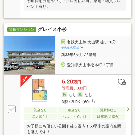
初期費用分割払い可・クレカ払い可。家電・雑貨プレ
ゼント有り。
グレイス小杉
賃貸マンション
名鉄犬山線 犬山駅 徒歩10分
その他の交通
築33年5ヶ月 / 3階建
愛知県犬山市松本町３丁目
6.20
万円
管理費3,000円
なし
なし
2
3階 / 2LDK（60m
）
礼金なし
敷金なし
更新料なし
二人暮らし
バス・トイレ別
駐車場(近隣含)
お子様にも優しい公園も徒歩圏内！60平米の室内空間
も魅力です！