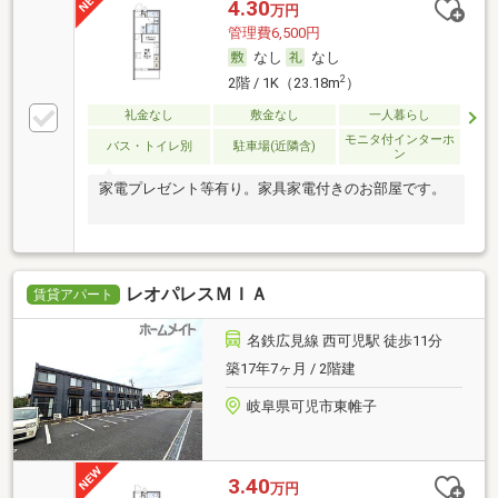
4.30
万円
管理費6,500円
なし
なし
2
2階 / 1K（23.18m
）
礼金なし
敷金なし
一人暮らし
モニタ付インターホ
バス・トイレ別
駐車場(近隣含)
ン
家電プレゼント等有り。家具家電付きのお部屋です。
レオパレスＭＩＡ
賃貸アパート
名鉄広見線 西可児駅 徒歩11分
築17年7ヶ月 / 2階建
岐阜県可児市東帷子
3.40
万円