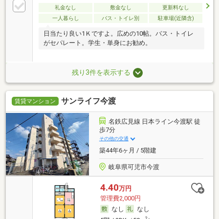
礼金なし
敷金なし
更新料なし
一人暮らし
バス・トイレ別
駐車場(近隣含)
日当たり良い1Ｋですよ。広めの10帖。バス・トイレ
がセパレート。学生・単身にお勧め。
残り3件を表示する
サンライフ今渡
賃貸マンション
名鉄広見線 日本ライン今渡駅 徒
歩7分
その他の交通
築44年6ヶ月 / 5階建
岐阜県可児市今渡
4.40
万円
管理費2,000円
なし
なし
2