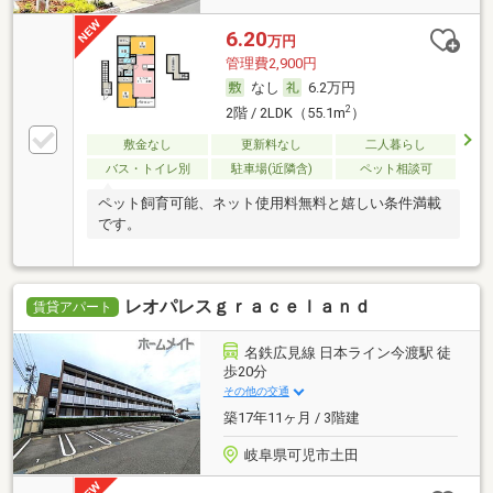
6.20
万円
管理費2,900円
なし
6.2万円
2
2階 / 2LDK（55.1m
）
敷金なし
更新料なし
二人暮らし
バス・トイレ別
駐車場(近隣含)
ペット相談可
ペット飼育可能、ネット使用料無料と嬉しい条件満載
です。
レオパレスｇｒａｃｅｌａｎｄ
賃貸アパート
名鉄広見線 日本ライン今渡駅 徒
歩20分
その他の交通
築17年11ヶ月 / 3階建
岐阜県可児市土田