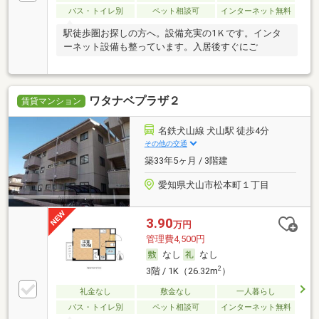
バス・トイレ別
ペット相談可
インターネット無料
駅徒歩圏お探しの方へ。設備充実の1Ｋです。インタ
ーネット設備も整っています。入居後すぐにご
ワタナベプラザ２
賃貸マンション
名鉄犬山線 犬山駅 徒歩4分
その他の交通
築33年5ヶ月 / 3階建
愛知県犬山市松本町１丁目
3.90
万円
管理費4,500円
なし
なし
2
3階 / 1K（26.32m
）
礼金なし
敷金なし
一人暮らし
バス・トイレ別
ペット相談可
インターネット無料