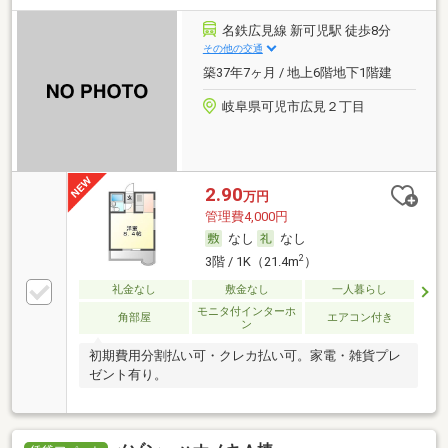
名鉄広見線 新可児駅 徒歩8分
その他の交通
築37年7ヶ月 / 地上6階地下1階建
岐阜県可児市広見２丁目
2.90
万円
管理費4,000円
なし
なし
2
3階 / 1K（21.4m
）
礼金なし
敷金なし
一人暮らし
モニタ付インターホ
角部屋
エアコン付き
ン
初期費用分割払い可・クレカ払い可。家電・雑貨プレ
ゼント有り。