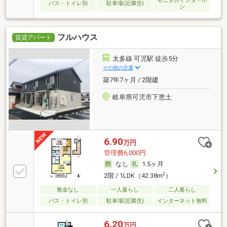
モニタ付インターホ
バス・トイレ別
駐車場(近隣含)
ン
フルハウス
賃貸アパート
太多線 可児駅 徒歩5分
その他の交通
築7年7ヶ月 / 2階建
岐阜県可児市下恵土
6.90
万円
管理費6,000円
なし
1.5ヶ月
2
2階 / 1LDK（42.38m
）
敷金なし
一人暮らし
二人暮らし
バス・トイレ別
駐車場(近隣含)
インターネット無料
6.20
万円