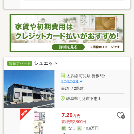
シュエット
賃貸アパート
太多線 可児駅 徒歩5分
その他の交通
築2年 / 2階建
岐阜県可児市下恵土
7.20
万円
管理費2,900円
なし
10.8万円