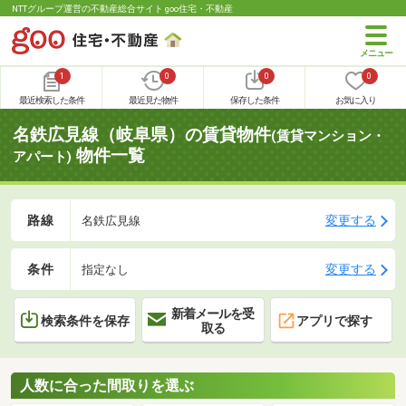
NTTグループ運営の不動産総合サイト goo住宅・不動産
1
0
0
0
最近検索した条件
最近見た物件
保存した条件
お気に入り
名鉄広見線（岐阜県）の賃貸物件
(賃貸マンション・
物件一覧
アパート)
路線
変更する
名鉄広見線
条件
変更する
指定なし
新着メールを受
検索条件を保存
アプリで探す
取る
人数に合った間取りを選ぶ