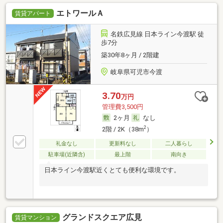
エトワールＡ
賃貸アパート
名鉄広見線 日本ライン今渡駅 徒
歩7分
築30年8ヶ月 / 2階建
岐阜県可児市今渡
3.70
万円
管理費3,500円
2ヶ月
なし
2
2階 / 2K（38m
）
礼金なし
更新料なし
二人暮らし
駐車場(近隣含)
最上階
南向き
日本ライン今渡駅近くとても便利な環境です。
グランドスクエア広見
賃貸マンション