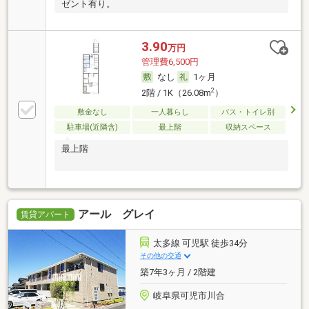
ゼント有り。
3.90
万円
管理費6,500円
なし
1ヶ月
2
2階 / 1K（26.08m
）
敷金なし
一人暮らし
バス・トイレ別
駐車場(近隣含)
最上階
収納スペース
最上階
アール グレイ
賃貸アパート
太多線 可児駅 徒歩34分
その他の交通
築7年3ヶ月 / 2階建
岐阜県可児市川合