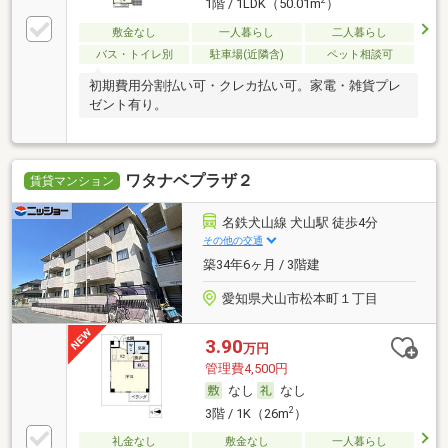
2
1階 / 1LDK（50.01m
）
敷金なし
一人暮らし
二人暮らし
バス・トイレ別
駐車場(近隣含)
ペット相談可
初期費用分割払い可・クレカ払い可。家電・雑貨プレ
ゼント有り。
ワタナベプラザ２
賃貸マンション
名鉄犬山線 犬山駅 徒歩4分
その他の交通
築34年6ヶ月 / 3階建
愛知県犬山市松本町１丁目
3.90
万円
管理費4,500円
なし
なし
2
3階 / 1K（26m
）
礼金なし
敷金なし
一人暮らし