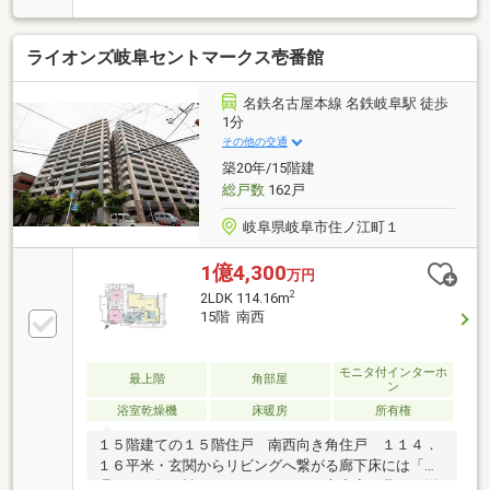
面ウッドデッキ新設、浴室シャワーヘッド（リフ
ァ）、ホース新品交換、玄関ミラー新設◇玄関にはマ
ライオンズ岐阜セントマークス壱番館
ルチストッカー◇主寝室はゆとりの７帖◇広々パウダ
ールーム＆１４１８サイズの大型バスルーム◇リビン
グ床暖房敷地内駐車場空き有／エントランスはキーレ
名鉄名古屋本線 名鉄岐阜駅 徒歩
スリモコン対応／ペット可（飼育細則あり）岐阜駅前
1分
の中心、利便性＋落ち着いた住環境です。ＪＲ東海道
その他の交通
本線「岐阜」駅より徒歩７分ＪＲ高山本線「岐阜」駅
築20年/15階建
徒歩８分
総戸数
162戸
岐阜県岐阜市住ノ江町１
1億4,300
万円
2
2LDK 114.16m
15階 南西
モニタ付インターホ
最上階
角部屋
ン
浴室乾燥機
床暖房
所有権
１５階建ての１５階住戸 南西向き角住戸 １１４．
１６平米・玄関からリビングへ繋がる廊下床には「大
理石」が敷き詰められています。・主寝室の北西側洋