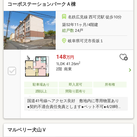
コーポステーションパークＡ棟
ムキッチン交換(浄水器、食洗器付)・ユニットバス交
換(浴室暖房乾燥機、追い炊き機能付) ・トイレ交換
(温水洗浄便座付)・洗面化粧台交換(シャワーノズル
名鉄広見線 西可児駅 徒歩10分
付) ・建具交換・クロス貼替 ・フローリング張
築52年11ヶ月/4階建
替 ・CF貼替・シューズボックス交換 ・給湯器交
総戸数
24戸
換 ・分電盤交換・ハウスクリーニング 他～空家に
つき即日のご案内も可能！～
岐阜県可児市長坂１
148
万円
2
1LDK 41.26m
2階 南東
駐車場あり
即入居可
所有権
2階以上
間取り図有り
国道41号線へアクセス良好 敷地内に専用物置あり
●契約不適合責任免責とします●ペット不可●4/28時
点、駐車場1台空きあり（1台16000円 1年分年払い）
●帷子小学校徒歩約14分●広陵中学校徒歩約21分●ミニ
ストップ西可児店へ徒歩約4分（約300ｍ）●バロー、
マルベリー犬山Ｖ
Vdrug西可児店へ徒歩約8分（約600ｍ）●西可児郵便局
へ徒歩約8分（約650ｍ）●十六銀行西可児支店へ徒歩