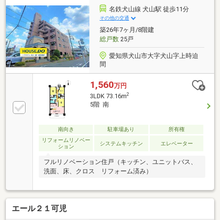
約9分（約700ｍ）●パレマルシェ西可児店へ徒歩約12
名鉄犬山線 犬山駅 徒歩11分
分（約900ｍ）●JCHO可児とうのう病院へ車で約7分
その他の交通
（約4000ｍ）
築26年7ヶ月/8階建
総戸数
25戸
愛知県犬山市大字犬山字上時迫
間
1,560
万円
2
3LDK 73.16m
5階 南
南向き
駐車場あり
所有権
リフォームリノベー
システムキッチン
エレベーター
ション
フルリノベーション住戸（キッチン、ユニットバス、
洗面、床、クロス リフォーム済み）
エール２１可児