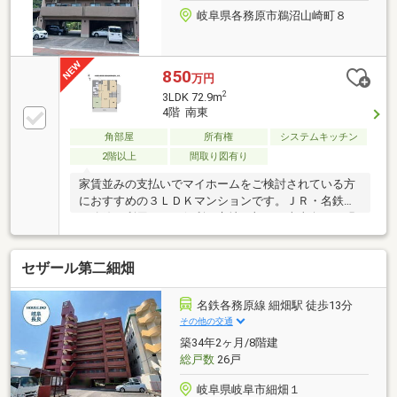
岐阜県各務原市鵜沼山崎町８
850
万円
2
3LDK 72.9m
4階 南東
角部屋
所有権
システムキッチン
2階以上
間取り図有り
家賃並みの支払いでマイホームをご検討されている方
におすすめの３ＬＤＫマンションです。ＪＲ・名鉄の
２路線が利用できる便利な立地に加え、南東向きで明
るく開放感のある住空間が魅力。空家のためご都合に
合わせてゆっくりご見学いただけます。リフォームを
セザール第二細畑
加えて理想のお住まいを実現したい方にもおすすめで
す。
名鉄各務原線 細畑駅 徒歩13分
その他の交通
築34年2ヶ月/8階建
総戸数
26戸
岐阜県岐阜市細畑１