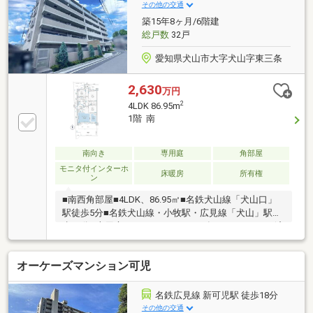
その他の交通
築15年8ヶ月/6階建
総戸数
32戸
愛知県犬山市大字犬山字東三条
2,630
万円
2
4LDK 86.95m
1階 南
南向き
専用庭
角部屋
モニタ付インターホ
床暖房
所有権
ン
■南西角部屋■4LDK、86.95㎡■名鉄犬山線「犬山口」
駅徒歩5分■名鉄犬山線・小牧駅・広見線「犬山」駅徒
歩13分■専用庭、テラスあり＜2026年3月リフォーム済
＞・全室クロス貼替・フローリング張替・クッション
フロア貼替（洗面所、トイレ）・キッチン交換・トイ
オーケーズマンション可児
レ交換・浴室水栓交換・ハウスクリーニング 等＜ラ
イフインフォメーション＞・犬山西小学校：徒歩12分
（約940m）・犬山中学校：徒歩13分（約1000m）・
名鉄広見線 新可児駅 徒歩18分
杉の子幼稚園：徒歩4分（約260m）・スギドラッグ犬
その他の交通