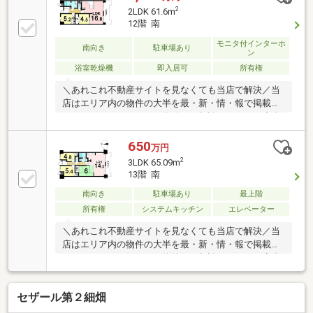
2
2LDK 61.6m
12階 南
モニタ付インターホ
南向き
駐車場あり
ン
浴室乾燥機
即入居可
所有権
＼あれこれ不動産サイトを見なくても当店で解決／当
店はエリア内の物件の大半を最・新・情・報で掲載！
ほかのページで気になる物件もご相談ください。◆合
渡小学校／岐阜西中学校◆バス「曽我屋」停まで徒歩
5分◆平面駐車場継承可能◎◆使い勝手が良いL字キッ
650
万円
チン◆全内窓Low-Eガラス※写真をクリックすると、詳
2
3LDK 65.09m
細をご覧いただけます。＝＝＝＝＝＝＝＝＝＝＝＝＝
13階 南
＝＝＝＝＝＝＝＝＝＝＝＝《実際に現地を体感してみ
南向き
駐車場あり
最上階
ませんか？》気になる点はお気軽にお問い合わせくだ
さい！お客様の理想のお住まいを一緒に見つけましょ
所有権
システムキッチン
エレベーター
う！＝＝＝＝＝＝＝＝＝＝＝＝＝＝＝＝＝＝＝＝＝＝
＼あれこれ不動産サイトを見なくても当店で解決／当
＝＝＝
店はエリア内の物件の大半を最・新・情・報で掲載！
ほかのページで気になる物件もご相談ください。◆合
渡小学校／岐阜西中学校◆岐阜バス「曽我屋」停まで
徒歩約5分◆全居室収納◆南向きバルコニー◆寛げる
セザール第２細畑
和室あり※写真をクリックすると、詳細をご覧いただ
けます。＝＝＝＝＝＝＝＝＝＝＝＝＝＝＝＝＝＝＝＝