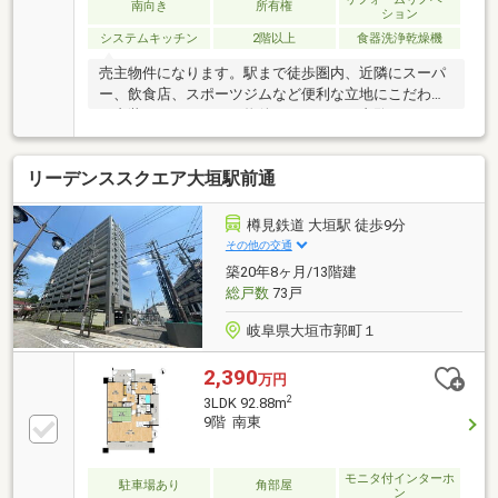
南向き
所有権
ション
システムキッチン
2階以上
食器洗浄乾燥機
売主物件になります。駅まで徒歩圏内、近隣にスーパ
ー、飲食店、スポーツジムなど便利な立地にこだわり
の内装リノベーション物件です。ぜひご内覧くださ
い。
リーデンススクエア大垣駅前通
樽見鉄道 大垣駅 徒歩9分
その他の交通
築20年8ヶ月/13階建
総戸数
73戸
岐阜県大垣市郭町１
2,390
万円
2
3LDK 92.88m
9階 南東
モニタ付インターホ
駐車場あり
角部屋
ン