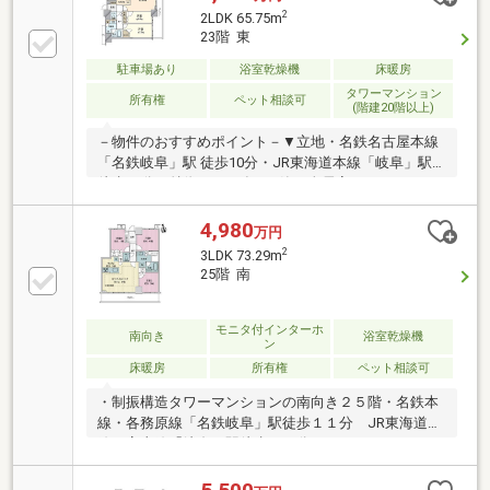
が付いています。・洋室（１）は約7帖、ウォークイ
2
2LDK 65.75m
ンクロゼットが付いています。東側バルコニーに出入
23階 東
りできます。・洗面化粧台は収納付き三面鏡、お手入
れしやすいボウル一体型カウンターです。・東側バル
駐車場あり
浴室乾燥機
床暖房
コニー間口約８．７７ｍのワイドスパン。リビングダ
タワーマンション
所有権
ペット相談可
(階建20階以上)
イニング・洋室（１）から出入りできる２Ｗａｙバル
コニー。ペット飼育可能です。
－物件のおすすめポイント－▼立地・名鉄名古屋本線
「名鉄岐阜」駅 徒歩10分・JR東海道本線「岐阜」駅
徒歩11分▼特徴・2023年1月築・全居室がバルコニー
に面する設計・WIC等、随所に収納を設置・スカイラ
ウンジ・ゲストルーム等の共用施設有・エントランス
4,980
万円
はハンズフリーキー対応・24時間ゴミ出し可▼設備・
2
3LDK 73.29m
床暖房(LD)・食洗機・ディスポーザー・浴室暖房換気
25階 南
乾燥機・宅配ボックス▼周辺環境・スーパー「マック
スバリュ岐阜元町店」徒歩8分(約580m)■ ご希望の住
まい探しをお手伝いします ━━━━━・・・物件の詳
モニタ付インターホ
南向き
浴室乾燥機
ン
細・ご相談はお気軽にお問い合わせください。
床暖房
所有権
ペット相談可
・制振構造タワーマンションの南向き２５階・名鉄本
線・各務原線「名鉄岐阜」駅徒歩１１分 JR東海道
線・高山線「岐阜」駅徒歩１２分・キッチンには、デ
ィスポーザー、食器洗い乾燥機、ガラストップコンロ
を採用・洗面化粧台は収納付き三面鏡、お手入れしや