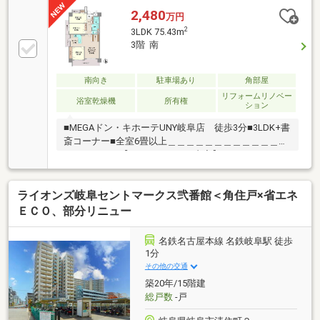
2,480
万円
2
3LDK 75.43m
3階 南
南向き
駐車場あり
角部屋
リフォームリノベー
浴室乾燥機
所有権
ション
■MEGAドン・キホーテUNY岐阜店 徒歩3分■3LDK+書
斎コーナー■全室6畳以上＿＿＿＿＿＿＿＿＿＿＿＿＿
＿＿＿＿＿＿【リノベーション内容】・システムキッ
チン交換・洗面化粧台交換・ユニットバス交換・トイ
レ交換・建具一式交換・フローリング、クッションフ
ライオンズ岐阜セントマークス弐番館＜角住戸×省エネ
ロア交換・玄関収納交換・全居室、水回りクロス張り
替え・洗濯機パン交換＿＿＿＿＿＿＿＿＿＿＿＿＿＿
ＥＣＯ、部分リニュー
＿＿＿＿＿
名鉄名古屋本線 名鉄岐阜駅 徒歩
1分
その他の交通
築20年/15階建
総戸数
-戸