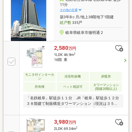
スを採用、冬などは結露が出にくくなります。・ペッ
11分
ト飼育可能です。（２頭迄、飼育細則による制限有）
その他の交通
築3年8ヶ月/地上38階地下1階建
総戸数
335戸
岐阜県岐阜市徹明通２
2,580
万円
2
1LDK 46.9m
16階 東
モニタ付インターホ
浴室乾燥機
床暖房
ン
タワーマンション
所有権
ペット相談可
(階建20階以上)
「名鉄岐阜」駅徒歩１１分 JR「岐阜」駅徒歩１２分
３８階建て制振構造タワーマンション（現況は３５階
建てです。） ・「食器洗浄乾燥機」「浄水器一体型
水栓」「ディスポーザー」のあるシステムキッチン・
１．３ｍ×１．７ｍのバスルームには「浴室暖房乾燥
3,980
万円
機」があります。・リビング・ダイニングには、「ガ
2
2LDK 69.34m
ス温水式床暖房」 ペット飼育可能です。（飼育細則