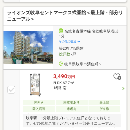
用・キッチン横の洗面室と主寝室を繋ぐWIC・ウッド
デッキ仕様の南向きバルコニー・ホールにマルチスト
ライオンズ岐阜セントマークス弐番館＜最上階・部分リ
ッカー有・ペット飼育可(規約有)▼設備・床暖房
(LD)・浴室乾燥機▼2026年6月室内リフォーム済【交
ニューアル＞
換】キッチン浄水器一体型水栓、シャワーヘッド、ト
イレ 等【張替】天井・壁クロス、CF(トイレ)■ ご希望
名鉄名古屋本線 名鉄岐阜駅 徒歩
の住まい探しをお手伝いします ━━━━━・・・物件
1分
の詳細・ご相談はお気軽にお問い合わせください。
その他の交通
築20年/15階建
総戸数
-戸
岐阜県岐阜市清住町２
3,490
万円
2
2LDK 67.7m
15階 南
南向き
駐車場あり
最上階
即入居可
床暖房
所有権
岐阜駅、1分最上階プレミアム住戸となっておりま
す。ぜひ現地ご覧くださいませ～部分リニューアル～
ガラストップコンロ・浄水器一体型水栓新品交換、南