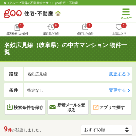
NTTグループ運営の不動産総合サイト goo住宅・不動産
1
0
0
0
最近検索した条件
最近見た物件
保存した条件
お気に入り
名鉄広見線（岐阜県）の中古マンション 物件一
覧
路線
変更する
名鉄広見線
条件
変更する
指定なし
新着メールを受
検索条件を保存
アプリで探す
取る
9
件
が該当しました。