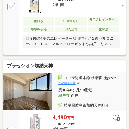
2階 南
モニタ付インターホ
南向き
駐車場あり
ン
浴室乾燥機
即入居可
床暖房
◎３邸の1基のエレベーター採用◎南北２面バルコニ
ーの３ＬＤＫ・マルチクローゼットや納戸、リネン庫
など収納充実・1418サイズの浴室、浴室暖房換気乾燥
機付・オープンタイプの対面式キッチン採用 食器洗
浄乾燥機付・約16.4帖のリビング・ダイニングに床暖
プラセシオン加納天神
房設置・バルコニーにスロップシンク設置・玄関前に
トランクルーム・平面駐車場継承可能（月額1500
円）・ペット飼育可能（飼育細則有）・不在時に便利
ＪＲ東海道本線 岐阜駅 徒歩5分
な宅配ボックス・来客用駐車場
その他の交通
築10年8ヶ月/13階建
総戸数
84戸
岐阜県岐阜市加納天神町４
4,490
万円
2
3LDK 79.72m
8階 南西