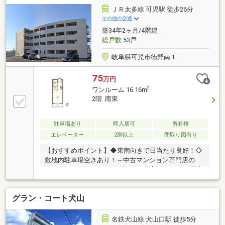
ＪＲ太多線 可児駅 徒歩26分
その他の交通
築34年2ヶ月/4階建
総戸数
53戸
岐阜県可児市徳野南１
75
万円
2
ワンルーム 16.16m
2階 南東
駐車場あり
即入居可
所有権
エレベーター
2階以上
間取り図有り
【おすすめポイント】◆東南向きで日当たり良好！◇
敷地内駐車場空きあり！～中古マンション専門店のス
ペシャリストがマイホーム探しを徹底サポート～現地
見学とあわせて周辺の住環境もご案内可能です。建物
に関するご質問もお気軽にご質問ください。〇お問合
グラン・コート犬山
せお待ちしております〇7000件以上の物件をご紹介可
能。非公開物件も多数取り扱っております。お気軽に
お問い合わせ下さい。
名鉄犬山線 犬山口駅 徒歩5分