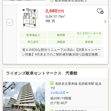
岐阜県岐阜市清住町２
2,680
万円
2
2LDK 57.75m
5階 西
モニタ付インターホ
駐車場あり
角部屋
ン
即入居可
床暖房
所有権
省エネECOな部分リニューアル済み♪【決算キャンペー
ン対象】9月末までのご契約者対象水回り設備交換費
用の大幅値引きも可能です！詳細はお問合せくださ
い！涼しくオトクに暮らすためには、夏の熱い日射熱
を60％カットでき冷暖房効率を高める二重サッシ「イ
ライオンズ岐阜セントマークス 弐番館
ンプラス」がついた住宅がおすすめです◇内窓を新設
※内窓(二重サッシ)Low-E複層ガラス新設。快適性の向
上や、光熱費削減、防音効果あり◇ 角住戸◇名鉄岐阜
名鉄名古屋本線 名鉄岐阜駅 徒歩
駅徒歩１分全戸分の自走式駐車場駐車場空き有り５，
1分
５００～１５，０００円／台（月額）
その他の交通
築20年/15階建
総戸数
82戸