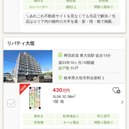
南向き
角部屋
所有権
エレベーター
2階以上
間取り図有り
＼あれこれ不動産サイトを見なくても当店で解決／当
店はエリア内の物件の大半を最・新・情・報で掲載！
ほかのページで気になる物件もご相談ください。◆長
森南小学校／長森南中学校◆オートロック◆都市ガス
◆公園、病院が徒歩約8分圏内※写真をクリックする
リバティ大垣
と、詳細をご覧いただけます。＝＝＝＝＝＝＝＝＝＝
＝＝＝＝＝＝＝＝＝＝＝＝＝＝＝《気軽にお寄り下さ
い♪》店内にキッズスペースも完備♪お子様連れでも気
樽見鉄道 東大垣駅 徒歩13分
軽に立ち寄っていただけるお店です。＝＝＝＝＝＝＝
築33年10ヶ月/10階建
＝＝＝＝＝＝＝＝＝＝＝＝＝＝＝＝＝＝
総戸数
51戸
岐阜県大垣市和合新町１
430
万円
2
3LDK 52.58m
1階 南
南向き
駐車場あり
即入居可
所有権
オール電化
間取り図有り