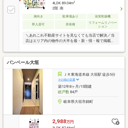
2
4LDK 89.04m
2階 南
南向き
駐車場あり
浴室乾燥機
リフォームリノベー
即入居可
所有権
ション
＼あれこれ不動産サイトを見なくても当店で解決／当
店はエリア内の物件の大半を最・新・情・報で掲載！
ほかのページで気になる物件もご相談ください。◆梅
林小学校／梅林中学校◆岐阜バス「東栄町3丁目」停
まで徒歩約2分◆ペット飼育要相談◆フラット対面キ
バンベール大垣
ッチン◆ペンダントライト※写真をクリックすると、
詳細をご覧いただけます。＝＝＝＝＝＝＝＝＝＝＝＝
＝＝＝＝＝＝＝＝＝＝＝＝＝《気軽にお寄り下さい
ＪＲ東海道本線 大垣駅 徒歩5分
♪》店内にキッズスペースも完備♪お子様連れでも気軽
その他の交通
に立ち寄っていただけるお店です。＝＝＝＝＝＝＝＝
築12年8ヶ月/15階建
＝＝＝＝＝＝＝＝＝＝＝＝＝＝＝＝＝
総戸数
84戸
岐阜県大垣市錦町
2,988
万円
2
3LDK 87.66m