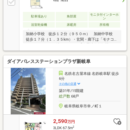
モニタ付インターホ
駐車場あり
角部屋
ン
浴室乾燥機
床暖房
所有権
加納小学校 徒歩１２分（９５０ｍ） 加納中学校
徒歩１７分（１．３５km）・玄関・廊下は「モナコグ
レーの石タイル」貼りです。・「食器洗浄乾燥機」
「浄水器一体型水栓」付のシステムキッチン・「浴室
暖房乾燥機」のある浴室・リビング・ダイニングには
ダイアパレスステーションプラザ新岐阜
「床暖房」が設置されています。・断熱性と結露防止
に配慮した「複層ガラス」・指定日に玄関前にゴミを
出しておけば管理員が回収してくれます。（ゴミ回収
名鉄名古屋本線 名鉄岐阜駅 徒歩
サービス）・Ucom光によるインターネットサービス
6分
（全戸一括加入）
その他の交通
築31年/15階建
総戸数
68戸
岐阜県岐阜市幸ノ町１
2,590
万円
2
3LDK 67.5m