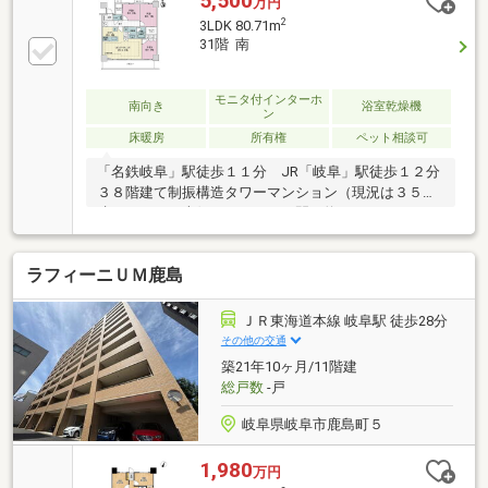
5,500
万円
すいボウル一体型カウンターです・１．４ｍ×１．８
2
3LDK 80.71m
ｍのバスルームには「浴室暖房乾燥機」設置されてい
31階 南
ます・５階（現況）には楽器演奏やプライベートシア
ターを楽しむ防音ルーム・６階（現況）には大切な方
をもてなすゲストルーム・２５階（現況）には、眺望
モニタ付インターホ
南向き
浴室乾燥機
ン
が広がるスカイラウンジ、パーティコーナー（所在階
床暖房
所有権
ペット相談可
数表示は 現況２２階、登記簿上２５階）
「名鉄岐阜」駅徒歩１１分 JR「岐阜」駅徒歩１２分
３８階建て制振構造タワーマンション（現況は３５階
建てです。）南側バルコニーは間口約９ｍのワイドス
パンのバルコニーです。リビングダイニングにはガス
温水式床暖房が設置されています。キッチンには、デ
ラフィーニＵＭ鹿島
ィスポーザー、食器洗い乾燥機、ガラストップコンロ
を採用。洗面化粧台は収納付き三面鏡、お手入れしや
すいボウル一体型カウンターです。浴室はサイズ１４
ＪＲ東海道本線 岐阜駅 徒歩28分
１８の大きさです。浴室換気乾燥暖房機や保温浴槽
その他の交通
（サーモバスS）を採用。ペット飼育可能です。（飼
築21年10ヶ月/11階建
育細則よる制限有）所在階数表示は現況２８階、登記
総戸数
-戸
簿上３１階です。
岐阜県岐阜市鹿島町５
1,980
万円