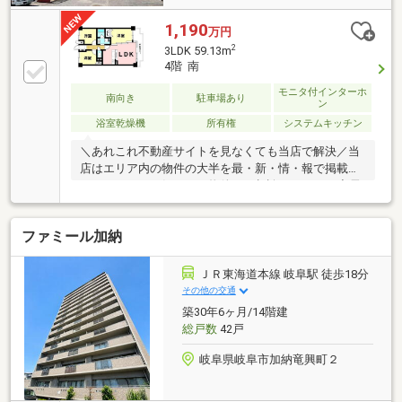
1,190
万円
2
3LDK 59.13m
4階 南
モニタ付インターホ
南向き
駐車場あり
ン
浴室乾燥機
所有権
システムキッチン
＼あれこれ不動産サイトを見なくても当店で解決／当
店はエリア内の物件の大半を最・新・情・報で掲載！
ほかのページで気になる物件もご相談ください。◆長
森南小学校／長森南中学校◆食洗機付きで家事負担軽
減◆システムキッチン・オートバス付◆モニタ付きオ
ファミール加納
ートロックで安心◆名鉄各務原線/細畑駅まで徒歩約
13分※写真をクリックすると、詳細をご覧いただけま
す。＝＝＝＝＝＝＝＝＝＝＝＝＝＝＝＝＝＝＝＝＝＝
ＪＲ東海道本線 岐阜駅 徒歩18分
＝＝＝《お問合せからすぐご案内！》見るだけOK、聞
その他の交通
くだけOK。実際に現地を体感してみてください。＝＝
築30年6ヶ月/14階建
＝＝＝＝＝＝＝＝＝＝＝＝＝＝＝＝＝＝＝＝＝＝＝
総戸数
42戸
岐阜県岐阜市加納竜興町２