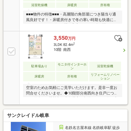
浴室乾燥機
床暖房
所有権
■■■物件の特徴■■■・高層階の角部屋につき陽当り通
風良好です！・床暖房付きで冬の寒い時期も快適に過
ごせます！・リビング横に和室があり、続き間として
開放感あるスペースが確保できます！・WIC付きで全
居室収納スペースがあるので、荷物が多くても十分に
3,550
万円
納まります！・小中学校や保育園、公園が徒歩圏内に
2
3LDK 82.4m
揃っておりお子さまが大きくなっても暮らせるお家で
10階 南西
す！■■■周辺環境■■■・興文小学校…徒歩約10分・興文
中学校…徒歩約15分・「大垣」駅…徒歩約9分・名阪近
鉄バス「ＯＫＢストリート郭町」停…徒歩約1分・成城
モニタ付インターホ
駐車場あり
浴室乾燥機
ン
石井アスティ大垣店…徒歩約8分・セブンイレブン大垣
リフォームリノベー
郭町３丁目店…徒歩約5分
床暖房
所有権
ション
空室のためお気軽にご見学いただけます。是非一度お
問合せくださいませ。◆10階部分南西向き住戸につ
き、陽当り・眺望良好◆各居室に収納スペース有り◆
ウォークスルークローゼット、納戸、リネン庫有り◆
ペット飼育可(規約による制限有り)【2026年9月リフォ
サンクレイドル岐阜
ーム実施予定内容】■システムキッチン・ユニットバ
ス・トイレ 洗面化粧台・給湯器・床暖房パネル新規
交換■クロス(壁・天井)貼替 等
名鉄名古屋本線 名鉄岐阜駅 徒歩