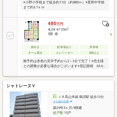
※小野小学校まで徒歩約11分（約880ｍ）※星和中学校
まで約3.1ｋｍ
480
万円
2
4LDK 67.35m
5階 南
南向き
駐車場あり
所有権
オール電化
エレベーター
2階以上
御予約は赤色の見学予約から2～3分で完了！※売主様
との調整が必要な場合がございます※登記面積 63.61
平米（約19.24坪）※近隣駐車場有センチュリー２１真
永不動産はココがおすすめ〇幅広い取り扱い物件！〇
無料住宅ローン相談できます！〇地域最大級の営業ス
シャトレーヌＶ
タッフ数！〇キッズスペース完備！〇不動産以外の知
識も豊富です！営業時間9：30～18：00 (定休日：水
曜日)この時間帯はお電話でのお問い合わせがスムーズ
ＪＲ高山本線 鵜沼駅 徒歩13分
にご案内できます。
その他の交通
築29年5ヶ月/9階建
総戸数
15戸