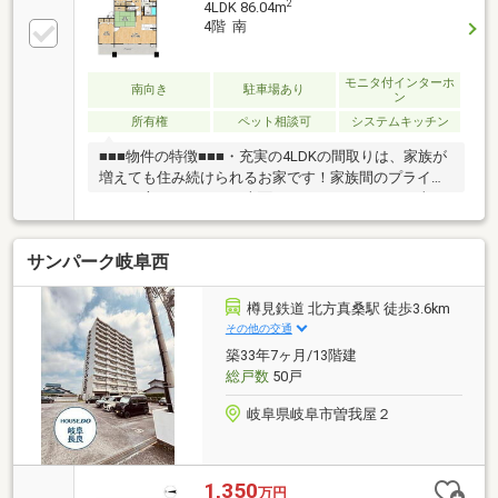
2
4LDK 86.04m
4階 南
モニタ付インターホ
南向き
駐車場あり
ン
所有権
ペット相談可
システムキッチン
■■■物件の特徴■■■・充実の4LDKの間取りは、家族が
増えても住み続けられるお家です！家族間のプライベ
ートも守られます！・南面にあるバルコニーは日当り
良好！洗濯物もしっかり乾かせます！・エントランス
はTVモニター付きオートロックで防犯設備も整ってい
サンパーク岐阜西
ます！・小中学校や幼稚園、保育園、公園が徒歩圏内
に揃っておりお子さまが大きくなっても暮らせるお家
です！■■■周辺環境■■■・本荘小学校…徒歩約9分・本
樽見鉄道 北方真桑駅 徒歩3.6km
荘中学校…徒歩約12分・東海道本線/高山本線「岐阜」
その他の交通
駅…徒歩約28分・岐阜バス「本荘」停…徒歩約2分・カ
築33年7ヶ月/13階建
ネスエ三里店…徒歩約13分・ローソンストア１００岐
総戸数
50戸
阜鹿島町店…徒歩約1分
岐阜県岐阜市曽我屋２
1,350
万円