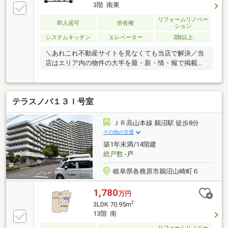
3階 南東
リフォームリノベー
即入居可
所有権
ション
システムキッチン
エレベーター
2階以上
＼あれこれ不動産サイトを見なくても当店で解決／当
店はエリア内の物件の大半を最・新・情・報で掲載！
ほかのページで気になる物件もご相談ください。◆華
陽小学校／梅林中学校◆岐阜バス「名鉄岐阜」停 徒
歩約5分◆即お引渡し可能◆オートロック付きで安心
テラスノバ１３Ｉ号室
◆令和8年9月下旬リノベ実施※写真をクリックする
と、詳細をご覧いただけます。＝＝＝＝＝＝＝＝＝＝
＝＝＝＝＝＝＝＝＝＝＝＝＝＝＝《平日もご案内可能
ＪＲ高山本線 鵜沼駅 徒歩8分
です♪》地域密着店の私達は、周辺環境、相場、お得
その他の交通
な住宅ローンプランなど丁寧にご案内できます。＝＝
築1年未満/14階建
＝＝＝＝＝＝＝＝＝＝＝＝＝＝＝＝＝＝＝＝＝＝＝
総戸数
-戸
岐阜県各務原市鵜沼山崎町６
1,780
万円
2
3LDK 70.95m
13階 南
リフォームリノベー