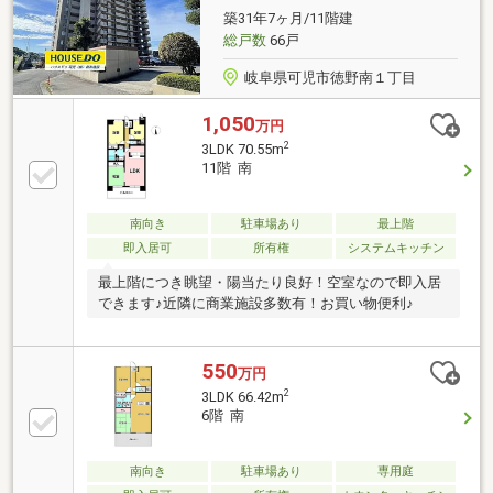
山中央店：徒歩5分（約330m）・ファミリーマート犬
築31年7ヶ月/11階建
山清水店：徒歩5分（約400m）
総戸数
66戸
岐阜県可児市徳野南１丁目
1,050
万円
2
3LDK 70.55m
11階 南
南向き
駐車場あり
最上階
即入居可
所有権
システムキッチン
最上階につき眺望・陽当たり良好！空室なので即入居
できます♪近隣に商業施設多数有！お買い物便利♪
550
万円
2
3LDK 66.42m
6階 南
南向き
駐車場あり
専用庭