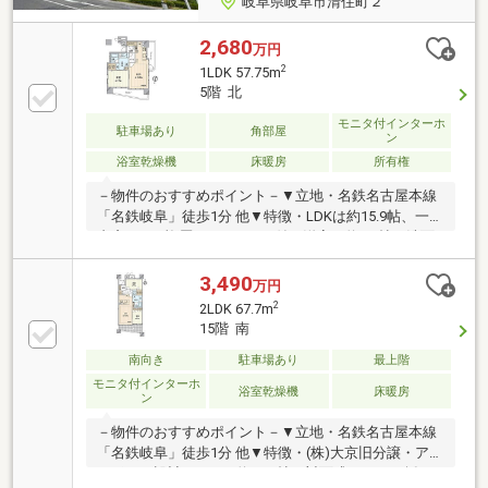
岐阜県岐阜市清住町２
2,680
万円
2
1LDK 57.75m
5階 北
モニタ付インターホ
駐車場あり
角部屋
ン
浴室乾燥機
床暖房
所有権
－物件のおすすめポイント－▼立地・名鉄名古屋本線
「名鉄岐阜」徒歩1分 他▼特徴・LDKは約15.9帖、一部
内窓Low-E複層ガラス・WIC付の洋室は約7.4帖、洗面
室へ直接出入り可・SIC・パントリー・リネン庫等、
用途に合わせた収納有・2面バルコニー仕様・2026年6
3,490
万円
月 天井・壁クロス貼替(一部) 等・オートロック・宅配
2
2LDK 67.7m
BOX有・ペット飼育可(規約有)▼設備・床暖房(LD)・
15階 南
浴室乾燥機▼周辺環境・マックスバリュ岐阜元町店 徒
歩8分(約600m)■ ご希望の住まい探しをお手伝いしま
南向き
駐車場あり
最上階
す ━━━━━・・・物件の詳細・ご相談はお気軽にお
モニタ付インターホ
浴室乾燥機
床暖房
ン
問い合わせください。
－物件のおすすめポイント－▼立地・名鉄名古屋本線
「名鉄岐阜」徒歩1分 他▼特徴・(株)大京旧分譲・アウ
トポール設計・LDKは約16.9帖、対面式キッチン採