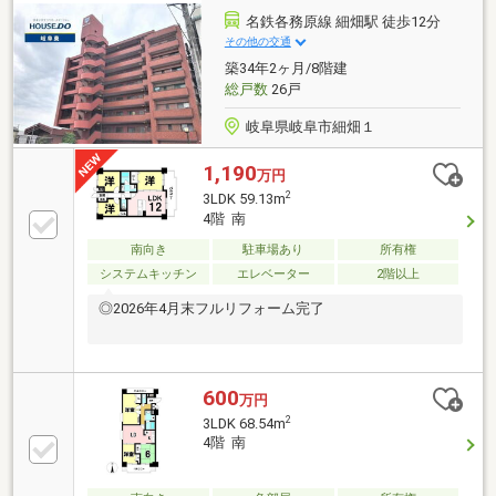
＝＝＝＝＝《平日もご案内可能！》百聞は一見学にし
名鉄各務原線 細畑駅 徒歩12分
かず。見るだけOK、聞くだけOK！事前にご予約いた
その他の交通
だくと、スムーズにご見学いただけます。＝＝＝＝＝
築34年2ヶ月/8階建
＝＝＝＝＝＝＝＝＝＝＝＝＝＝＝＝＝＝＝＝
総戸数
26戸
岐阜県岐阜市細畑１
1,190
万円
2
3LDK 59.13m
4階 南
南向き
駐車場あり
所有権
システムキッチン
エレベーター
2階以上
◎2026年4月末フルリフォーム完了
600
万円
2
3LDK 68.54m
4階 南