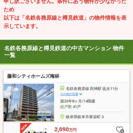
申し訳ございません。条件にあう物件が少なかった
ため
以下は「名鉄各務原線と樽見鉄道」の物件情報を表
示しています。
名鉄各務原線と樽見鉄道の中古マンション 物件
一覧
藤和シティホームズ梅林
名鉄各務原線 田神駅 徒歩11分
その他の交通
築26年8ヶ月/14階建
総戸数
41戸
岐阜県岐阜市東栄町３
2,090
万円