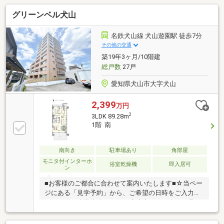
グリーンベル犬山
名鉄犬山線 犬山遊園駅 徒歩7分
その他の交通
築19年3ヶ月/10階建
総戸数
27戸
愛知県犬山市大字犬山
2,399
万円
2
3LDK 89.28m
1階 南
南向き
駐車場あり
角部屋
モニタ付インターホ
浴室乾燥機
即入居可
ン
■お客様のご都合に合わせて案内いたします■☆当ペー
ジにある「見学予約」から、ご希望の日時をご入力く
ださい☆＜自己資金０円でも大丈夫！＞＊今から見た
い！聞きたい！にスピード対応！＊自己資金なしでも
購入出来ます！【主なリノベーション内容】・システ