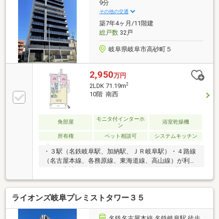
9分
その他の交通
築7年4ヶ月/11階建
総戸数
32戸
岐阜県岐阜市高砂町５
2,950
万円
2
2LDK 71.19m
10階 南西
モニタ付インターホ
角部屋
浴室乾燥機
ン
所有権
ペット相談可
システムキッチン
・３駅（名鉄岐阜駅、加納駅、ＪＲ岐阜駅）・４路線
（名古屋本線、各務原線、東海道線、高山線）が利用
できる立地。・南西側バルコニーにリビングダイニン
グが面しており、日当たり・眺望良好です。・全居室
（２部屋）洋室です。各部屋に採光が取れ、明るさを
ライオンズ岐阜プレミストタワー３５
感じるお部屋です。・洋室１・２にはウォークインク
ロゼット、廊下に物入とゆとりある収納スペースを確
保。・サッシは全居室、断熱効果を生み出す複層ガラ
名鉄名古屋本線 名鉄岐阜駅 徒歩