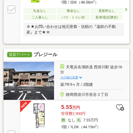
2
1階 / 2DK（46.06m
）
礼金なし
敷金なし
更新料なし
二人暮らし
バス・トイレ別
駐車場(近隣含)
☆★お問い合わせは地元密着・信頼の『遠鉄の不動
産』まで★☆
プレジール
賃貸アパート
天竜浜名湖鉄道 西掛川駅 徒歩16
分
その他の交通
築7年9ヶ月 / 2階建
静岡県掛川市長谷３丁目
5.55
万円
管理費2,900円
なし
7.55万円
2
1階 / 1LDK（44.15m
）