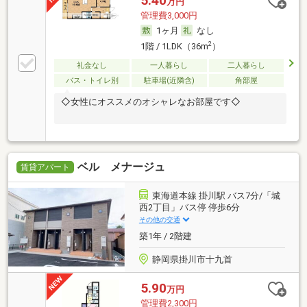
5.40
万円
管理費3,000円
1ヶ月
なし
2
1階 / 1LDK（36m
）
礼金なし
一人暮らし
二人暮らし
バス・トイレ別
駐車場(近隣含)
角部屋
◇女性にオススメのオシャレなお部屋です◇
ベル メナージュ
賃貸アパート
東海道本線 掛川駅 バス7分/「城
西2丁目」バス停 停歩6分
その他の交通
築1年 / 2階建
静岡県掛川市十九首
5.90
万円
管理費2,300円