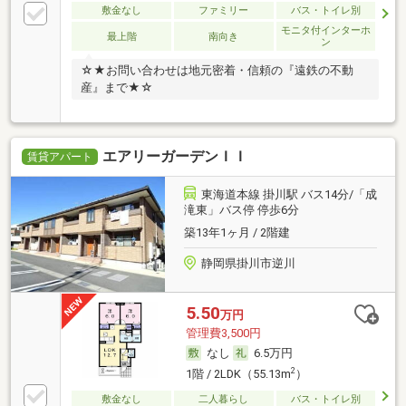
敷金なし
ファミリー
バス・トイレ別
モニタ付インターホ
最上階
南向き
ン
☆★お問い合わせは地元密着・信頼の『遠鉄の不動
産』まで★☆
エアリーガーデンＩＩ
賃貸アパート
東海道本線 掛川駅 バス14分/「成
滝東」バス停 停歩6分
築13年1ヶ月 / 2階建
静岡県掛川市逆川
5.50
万円
管理費3,500円
なし
6.5万円
2
1階 / 2LDK（55.13m
）
敷金なし
二人暮らし
バス・トイレ別