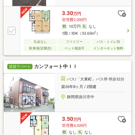
3.30
万円
管理費3,000円
10万円
なし
2
1階 / 3DK（53.65m
）
礼金なし
ファミリー
バス・トイレ別
駐車場(近隣含)
ペット相談可
インターネット無料
カンフォート中ＩＩ
賃貸アパート
バス/「大東町」バス停 停歩32分
築26年8ヶ月 / 2階建
静岡県掛川市中
3.50
万円
管理費4,500円
なし
なし