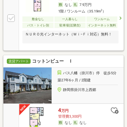
なし
7.9万円
2
1階 / ワンルーム（35.19m
）
敷金なし
一人暮らし
ワンルーム
バス・トイレ別
駐車場(近隣含)
インターネット無料
ＮＵＲＯ光インターネット（Ｗｉ−Ｆｉ対応）無料！
コットンビュー Ｉ
賃貸アパート
バス八幡（掛川市）停 徒歩5分
築27年6ヶ月 / 2階建
静岡県掛川市上西郷
4
万円
管理費3,300円
なし
なし