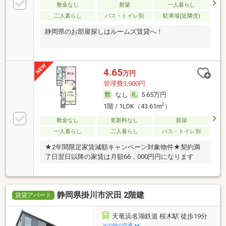
敷金なし
新築
一人暮らし
二人暮らし
バス・トイレ別
駐車場(近隣含)
静岡県のお部屋探しはルームズ賃貸へ！
4.65
万円
管理費3,900円
なし
5.65万円
2
1階 / 1LDK（43.61m
）
敷金なし
更新料なし
新築
一人暮らし
二人暮らし
バス・トイレ別
★2年間限定家賃減額キャンペーン対象物件★契約満
了日翌日以降の家賃は月額66，000円円になります
静岡県掛川市沢田 2階建
賃貸アパート
天竜浜名湖鉄道 桜木駅 徒歩19分
その他の交通