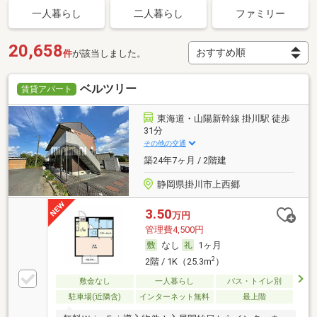
一人暮らし
二人暮らし
ファミリー
20,658
件
が該当しました。
ベルツリー
賃貸アパート
東海道・山陽新幹線 掛川駅 徒歩
31分
その他の交通
築24年7ヶ月 / 2階建
静岡県掛川市上西郷
3.50
万円
管理費4,500円
なし
1ヶ月
2
2階 / 1K（25.3m
）
敷金なし
一人暮らし
バス・トイレ別
駐車場(近隣含)
インターネット無料
最上階