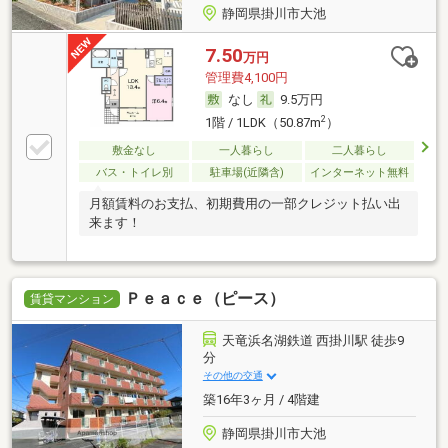
静岡県掛川市大池
7.50
万円
管理費4,100円
なし
9.5万円
2
1階 / 1LDK（50.87m
）
敷金なし
一人暮らし
二人暮らし
バス・トイレ別
駐車場(近隣含)
インターネット無料
月額賃料のお支払、初期費用の一部クレジット払い出
来ます！
Ｐｅａｃｅ（ピース）
賃貸マンション
天竜浜名湖鉄道 西掛川駅 徒歩9
分
その他の交通
築16年3ヶ月 / 4階建
静岡県掛川市大池