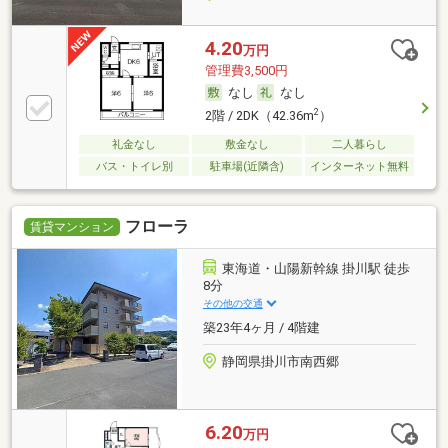
4.20
万円
管理費3,500円
なし
なし
2
2階 / 2DK（42.36m
）
礼金なし
敷金なし
二人暮らし
バス・トイレ別
駐車場(近隣含)
インターネット無料
フローラ
賃貸マンション
東海道・山陽新幹線 掛川駅 徒歩
8分
その他の交通
築23年4ヶ月 / 4階建
静岡県掛川市南西郷
6.20
万円