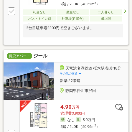
2
2階 / 2LDK（48.52m
）
礼金なし
敷金なし
二人暮らし
バス・トイレ別
駐車場(近隣含)
最上階
2台目駐車場3300円で空きございます。
ジール
賃貸アパート
天竜浜名湖鉄道 桜木駅 徒歩18分
その他の交通
新築 / 2階建
静岡県掛川市沢田
4.90
万円
管理費3,900円
なし
5.9万円
2
2階 / 1LDK（50.96m
）