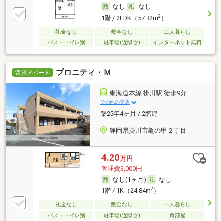
なし
なし
2
1階 / 2LDK（57.82m
）
礼金なし
敷金なし
二人暮らし
バス・トイレ別
駐車場(近隣含)
インターネット無料
プロニティ・Ｍ
賃貸アパート
東海道本線 掛川駅 徒歩9分
その他の交通
築25年4ヶ月 / 2階建
静岡県掛川市亀の甲２丁目
4.20
万円
管理費3,000円
なし(1ヶ月)
なし
2
1階 / 1K（24.84m
）
礼金なし
敷金なし
一人暮らし
バス・トイレ別
駐車場(近隣含)
角部屋