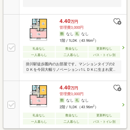
4.40
万円
管理費3,000円
なし
なし
2
1階 / 1LDK（43.96m
）
礼金なし
敷金なし
更新料なし
一人暮らし
二人暮らし
バス・トイレ別
掛川駅徒歩圏内のお部屋です。マンションタイプの2
ＤＫを今回大幅リノベーション♪1ＬＤＫに生まれ変わ
り
4.40
万円
管理費3,000円
なし
なし
2
2階 / 1LDK（43.96m
）
礼金なし
敷金なし
更新料なし
一人暮らし
二人暮らし
バス・トイレ別