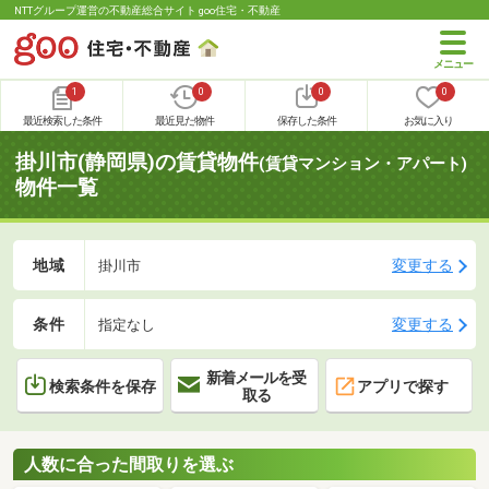
NTTグループ運営の不動産総合サイト goo住宅・不動産
1
0
0
0
最近検索した条件
最近見た物件
保存した条件
お気に入り
掛川市(静岡県)の賃貸物件
(賃貸マンション・アパート)
物件一覧
地域
変更する
掛川市
条件
変更する
指定なし
新着メールを受
検索条件を保存
アプリで探す
取る
人数に合った間取りを選ぶ