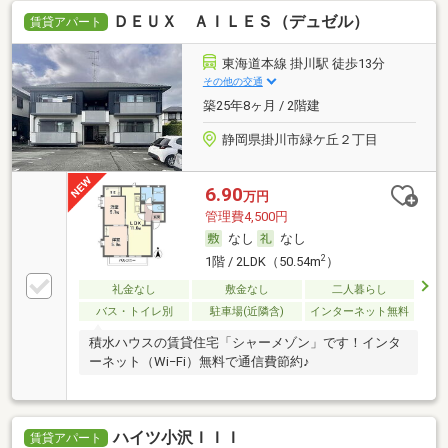
ＤＥＵＸ ＡＩＬＥＳ（デュゼル）
賃貸アパート
東海道本線 掛川駅 徒歩13分
その他の交通
築25年8ヶ月 / 2階建
静岡県掛川市緑ケ丘２丁目
6.90
万円
管理費4,500円
なし
なし
2
1階 / 2LDK（50.54m
）
礼金なし
敷金なし
二人暮らし
バス・トイレ別
駐車場(近隣含)
インターネット無料
積水ハウスの賃貸住宅「シャーメゾン」です！インタ
ーネット（Wi−Fi）無料で通信費節約♪
ハイツ小沢ＩＩＩ
賃貸アパート