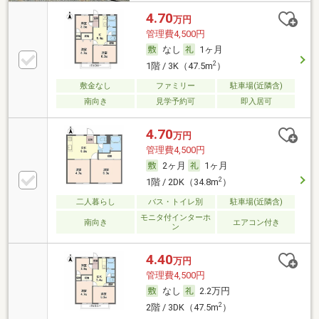
4.70
万円
管理費4,500円
なし
1ヶ月
2
1階 / 3K（47.5m
）
敷金なし
ファミリー
駐車場(近隣含)
南向き
見学予約可
即入居可
4.70
万円
管理費4,500円
2ヶ月
1ヶ月
2
1階 / 2DK（34.8m
）
二人暮らし
バス・トイレ別
駐車場(近隣含)
モニタ付インターホ
南向き
エアコン付き
ン
4.40
万円
管理費4,500円
なし
2.2万円
2
2階 / 3DK（47.5m
）