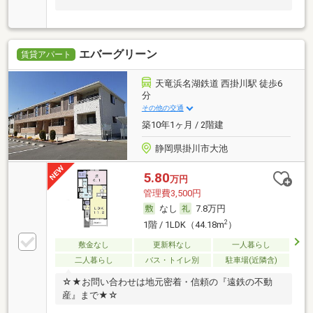
エバーグリーン
賃貸アパート
天竜浜名湖鉄道 西掛川駅 徒歩6
分
その他の交通
築10年1ヶ月 / 2階建
静岡県掛川市大池
5.80
万円
管理費3,500円
なし
7.8万円
2
1階 / 1LDK（44.18m
）
敷金なし
更新料なし
一人暮らし
二人暮らし
バス・トイレ別
駐車場(近隣含)
☆★お問い合わせは地元密着・信頼の『遠鉄の不動
産』まで★☆