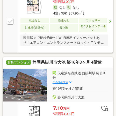
管理費3,000円
なし
なし
2
4階 / 3DK（57.96m
）
礼金なし
敷金なし
ファミリー
モニタ付インターホ
駐車場(近隣含)
最上階
ン
掛川駅まで徒歩約8分！Wi-Fi無料インターネットあ
り！エアコン・エントランスオートロック・ＴＶモニ
静岡県掛川市大池 築16年3ヶ月 4階建
賃貸マンション
天竜浜名湖鉄道 西掛川駅 徒歩8
分
その他の交通
築16年3ヶ月 / 4階建
静岡県掛川市大池
7.10
万円
管理費4,000円