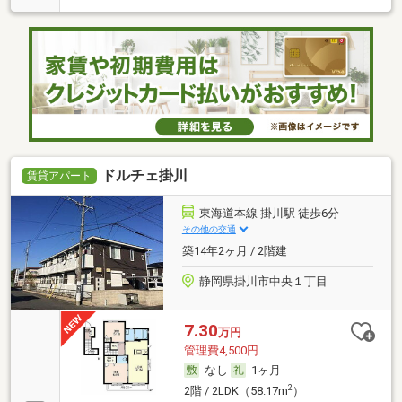
ドルチェ掛川
賃貸アパート
東海道本線 掛川駅 徒歩6分
その他の交通
築14年2ヶ月 / 2階建
静岡県掛川市中央１丁目
7.30
万円
管理費4,500円
なし
1ヶ月
2
2階 / 2LDK（58.17m
）