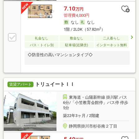
7.10
万円
管理費4,000円
なし
なし
2
1階 / 2LDK（57.82m
）
礼金なし
敷金なし
二人暮らし
バス・トイレ別
駐車場(近隣含)
インターネット無料
◇防音性の高いマンションタイプ◇
トリュイートＩＩ
賃貸アパート
東海道・山陽新幹線 掛川駅 バス
6分/「小笠教育会館停」バス停 停歩
5分
築22年3ヶ月 / 2階建
静岡県掛川市杉谷南２丁目