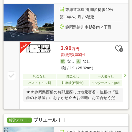
東海道本線 掛川駅 徒歩29分
築19年6ヶ月 / 5階建
静岡県掛川市杉谷南２丁目
3.90
万円
管理費3,000円
なし
なし
2
1階 / 1K（25.92m
）
礼金なし
敷金なし
一人暮らし
バス・トイレ別
駐車場(近隣含)
インターネット無料
★☆静岡県西部のお部屋探しは地元密着・信頼の『遠
鉄の不動産』におまかせ☆★お気軽にお問合せくださ
い！
プリエールＩＩ
賃貸アパート