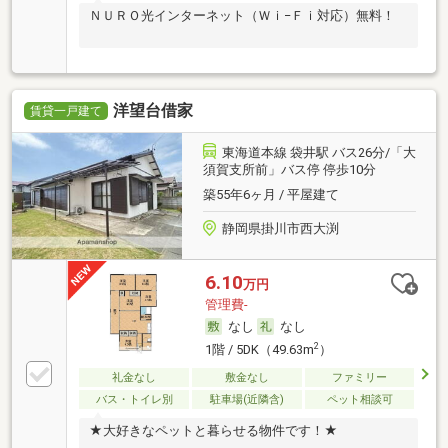
ＮＵＲＯ光インターネット（Ｗｉ−Ｆｉ対応）無料！
洋望台借家
賃貸一戸建て
東海道本線 袋井駅 バス26分/「大
須賀支所前」バス停 停歩10分
築55年6ヶ月 / 平屋建て
静岡県掛川市西大渕
6.10
万円
管理費-
なし
なし
2
1階 / 5DK（49.63m
）
礼金なし
敷金なし
ファミリー
バス・トイレ別
駐車場(近隣含)
ペット相談可
★大好きなペットと暮らせる物件です！★