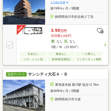
その他の交通
築19年6ヶ月 / 5階建
静岡県掛川市杉谷南２丁目
3.90
万円
管理費3,000円
なし
なし
2
1階 / 1K（25.92m
）
礼金なし
敷金なし
一人暮らし
バス・トイレ別
駐車場(近隣含)
インターネット無料
サンシティ大石Ａ・Ｂ
賃貸アパート
東海道本線 菊川駅 徒歩12.7km
築40年8ヶ月 / 2階建
静岡県掛川市大坂