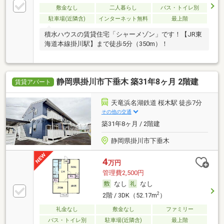
敷金なし
二人暮らし
バス・トイレ別
駐車場(近隣含)
インターネット無料
最上階
積水ハウスの賃貸住宅「シャーメゾン」です！【JR東
海道本線掛川駅】まで徒歩5分（350m）！
静岡県掛川市下垂木 築31年8ヶ月 2階建
賃貸アパート
天竜浜名湖鉄道 桜木駅 徒歩7分
その他の交通
築31年8ヶ月 / 2階建
静岡県掛川市下垂木
4
万円
管理費2,500円
なし
なし
2
2階 / 3DK（52.17m
）
礼金なし
敷金なし
ファミリー
バス・トイレ別
駐車場(近隣含)
最上階