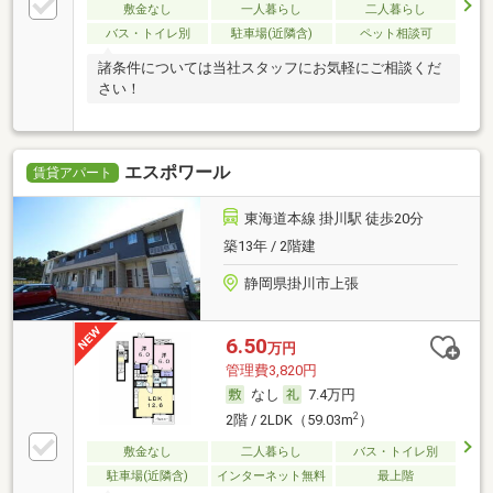
敷金なし
一人暮らし
二人暮らし
バス・トイレ別
駐車場(近隣含)
ペット相談可
諸条件については当社スタッフにお気軽にご相談くだ
さい！
エスポワール
賃貸アパート
東海道本線 掛川駅 徒歩20分
築13年 / 2階建
静岡県掛川市上張
6.50
万円
管理費3,820円
なし
7.4万円
2
2階 / 2LDK（59.03m
）
敷金なし
二人暮らし
バス・トイレ別
駐車場(近隣含)
インターネット無料
最上階