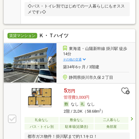
◇バス・トイレ別ではじめての一人暮らしにもオスス
メです♪◇
Ｋ・Ｔハイツ
賃貸マンション
東海道・山陽新幹線 掛川駅 徒歩
14分
その他の交通
築34年6ヶ月 / 3階建
静岡県掛川市久保２丁目
5
万円
管理費3,000円
なし
なし
2
2階 / 2LDK（58.68m
）
礼金なし
敷金なし
二人暮らし
バス・トイレ別
駐車場(近隣含)
角部屋
都市ガス物件！掛川駅まで約1.1キロ！