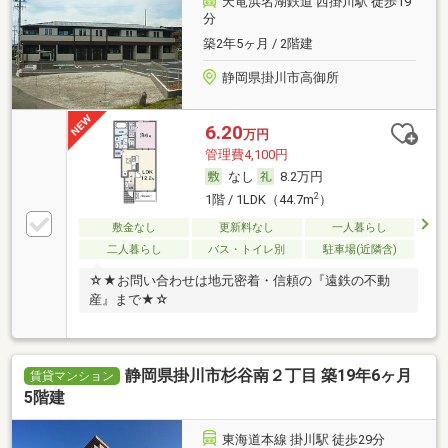
天竜浜名湖鉄道 西掛川駅 徒歩19
分
築2年5ヶ月 / 2階建
静岡県掛川市高御所
6.20
万円
管理費4,100円
なし
8.2万円
2
1階 / 1LDK（44.7m
）
敷金なし
更新料なし
一人暮らし
二人暮らし
バス・トイレ別
駐車場(近隣含)
☆★お問い合わせは地元密着・信頼の『遠鉄の不動
産』まで★☆
静岡県掛川市杉谷南２丁目 築19年6ヶ月
賃貸マンション
5階建
東海道本線 掛川駅 徒歩29分