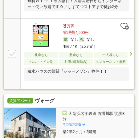
無料Ｗｉ−Ｆｉ導入物件！入居開始日からインターネ
ット使い放題です☆／しずてつストアまで徒歩2分
（19
3
万円
管理費4,500円
なし
なし
2
1階 / 1K（25.3m
）
礼金なし
敷金なし
一人暮らし
バス・トイレ別
駐車場(近隣含)
インターネット無料
積水ハウスの賃貸『シャーメゾン』物件！！
ヴォーグ
賃貸アパート
天竜浜名湖鉄道 西掛川駅 徒歩8
分
その他の交通
築2年2ヶ月 / 2階建