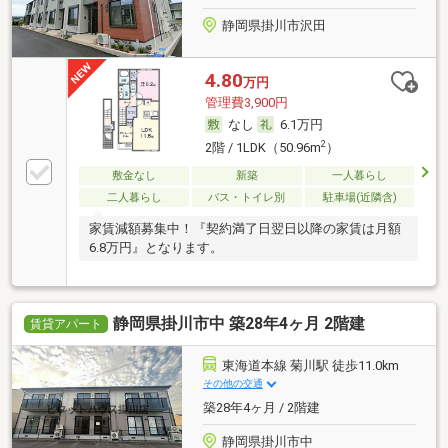
静岡県掛川市沢田
4.80
万円
管理費3,900円
なし
6.1万円
2
2階 / 1LDK（50.96m
）
敷金なし
新築
一人暮らし
二人暮らし
バス・トイレ別
駐車場(近隣含)
家賃減額募集中！『契約満了日翌日以降の家賃は月額
6.8万円』となります。
静岡県掛川市中 築28年4ヶ月 2階建
賃貸アパート
東海道本線 菊川駅 徒歩11.0km
その他の交通
築28年4ヶ月 / 2階建
静岡県掛川市中