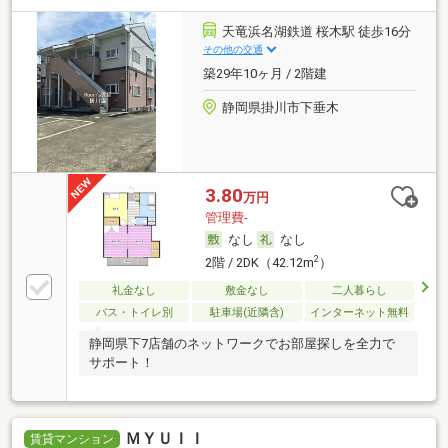
天竜浜名湖鉄道 桜木駅 徒歩16分
その他の交通
築29年10ヶ月 / 2階建
静岡県掛川市下垂木
3.80
万円
管理費-
なし
なし
2
2階 / 2DK（42.12m
）
礼金なし
敷金なし
二人暮らし
バス・トイレ別
駐車場(近隣含)
インターネット無料
静岡県下7店舗のネットワークでお部屋探しを全力で
サポート！
ＭＹＵＩＩ
賃貸マンション