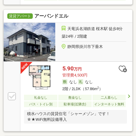
アーバンドエル
賃貸アパート
天竜浜名湖鉄道 桜木駅 徒歩8分
築24年 / 2階建
静岡県掛川市下垂木
5.90
万円
管理費4,500円
なし
なし
2
2階 / 2LDK（57.86m
）
礼金なし
敷金なし
二人暮らし
バス・トイレ別
駐車場(近隣含)
インターネット無料
積水ハウスの賃貸住宅「シャーメゾン」です！
☆★WiFi無料設備導入