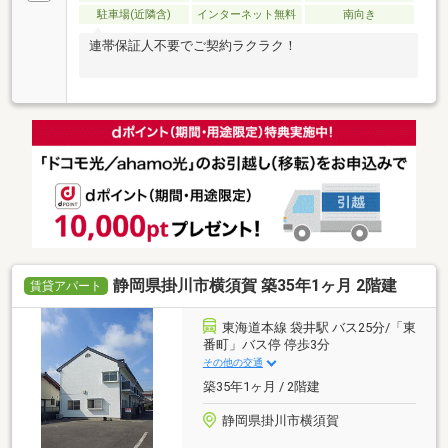
駐車場(近隣含)
インターネット無料
南向き
連帯保証人不要でご契約ラクラク！
静岡県掛川市横須賀 築35年1ヶ月 2階建
賃貸アパート
東海道本線 袋井駅 バス25分/「東
番町」バス停 停歩3分
その他の交通
築35年1ヶ月 / 2階建
静岡県掛川市横須賀