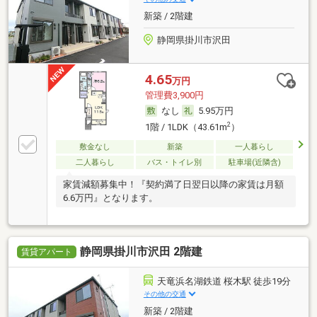
新築 / 2階建
静岡県掛川市沢田
4.65
万円
管理費3,900円
なし
5.95万円
2
1階 / 1LDK（43.61m
）
敷金なし
新築
一人暮らし
二人暮らし
バス・トイレ別
駐車場(近隣含)
家賃減額募集中！『契約満了日翌日以降の家賃は月額
6.6万円』となります。
静岡県掛川市沢田 2階建
賃貸アパート
天竜浜名湖鉄道 桜木駅 徒歩19分
その他の交通
新築 / 2階建