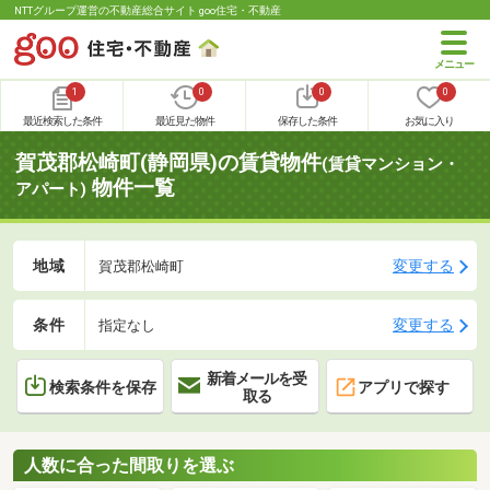
NTTグループ運営の不動産総合サイト goo住宅・不動産
1
0
0
0
最近検索した条件
最近見た物件
保存した条件
お気に入り
賀茂郡松崎町(静岡県)の賃貸物件
(賃貸マンション・
物件一覧
アパート)
地域
変更する
賀茂郡松崎町
条件
変更する
指定なし
新着メールを受
検索条件を保存
アプリで探す
取る
人数に合った間取りを選ぶ