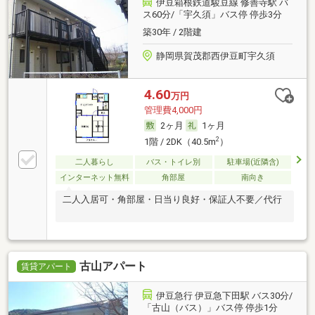
伊豆箱根鉄道駿豆線 修善寺駅 バ
ス60分/「宇久須」バス停 停歩3分
築30年 / 2階建
静岡県賀茂郡西伊豆町宇久須
4.60
万円
管理費4,000円
2ヶ月
1ヶ月
2
1階 / 2DK（40.5m
）
二人暮らし
バス・トイレ別
駐車場(近隣含)
インターネット無料
角部屋
南向き
二人入居可・角部屋・日当り良好・保証人不要／代行
古山アパート
賃貸アパート
伊豆急行 伊豆急下田駅 バス30分/
「古山（バス）」バス停 停歩1分