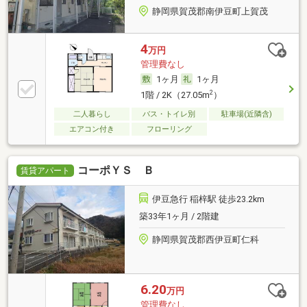
静岡県賀茂郡南伊豆町上賀茂
4
万円
管理費なし
1ヶ月
1ヶ月
2
1階 / 2K（27.05m
）
二人暮らし
バス・トイレ別
駐車場(近隣含)
エアコン付き
フローリング
コーポＹＳ Ｂ
賃貸アパート
伊豆急行 稲梓駅 徒歩23.2km
築33年1ヶ月 / 2階建
静岡県賀茂郡西伊豆町仁科
6.20
万円
管理費なし