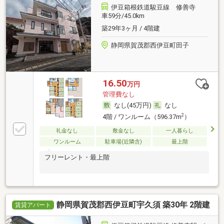
伊豆箱根鉄道駿豆線 修善寺
車59分/45.0km
築29年3ヶ月 / 4階建
静岡県賀茂郡西伊豆町田子
16.50
万円
管理費なし
なし(45万円)
なし
2
4階 / ワンルーム（596.37m
）
礼金なし
敷金なし
一人暮らし
ワンルーム
駐車場(近隣含)
最上階
フリーレント・最上階
静岡県賀茂郡西伊豆町宇久須 築30年 2階建
賃貸アパート