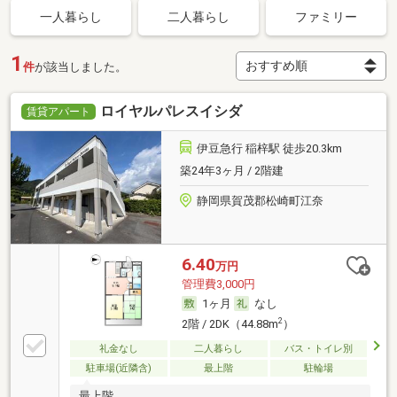
一人暮らし
二人暮らし
ファミリー
1
件
が該当しました。
ロイヤルパレスイシダ
賃貸アパート
伊豆急行 稲梓駅 徒歩20.3km
築24年3ヶ月 / 2階建
静岡県賀茂郡松崎町江奈
6.40
万円
管理費3,000円
1ヶ月
なし
2
2階 / 2DK（44.88m
）
礼金なし
二人暮らし
バス・トイレ別
駐車場(近隣含)
最上階
駐輪場
最上階