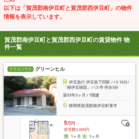
以下は「賀茂郡南伊豆町と賀茂郡西伊豆町」の物件
情報を表示しています。
賀茂郡南伊豆町と賀茂郡西伊豆町の賃貸物件 物
件一覧
グリーンヒル
テラスハウス
伊豆急行 伊豆急下田駅 バス16分/
「南伊豆病院」バス停 停歩5分
築33年3ヶ月 / 1階建
静岡県賀茂郡南伊豆町青市
5
万円
管理費3,000円
1ヶ月
1ヶ月