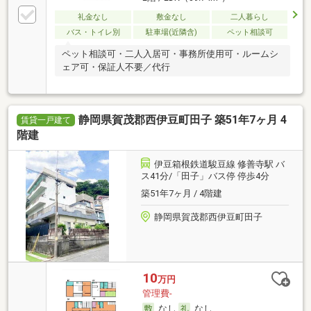
礼金なし
敷金なし
二人暮らし
バス・トイレ別
駐車場(近隣含)
ペット相談可
ペット相談可・二人入居可・事務所使用可・ルームシ
ェア可・保証人不要／代行
静岡県賀茂郡西伊豆町田子 築51年7ヶ月 4
賃貸一戸建て
階建
伊豆箱根鉄道駿豆線 修善寺駅 バ
ス41分/「田子」バス停 停歩4分
築51年7ヶ月 / 4階建
静岡県賀茂郡西伊豆町田子
10
万円
管理費-
なし
なし