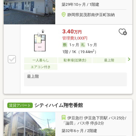
築29年10ヶ月 / 1階建
静岡県賀茂郡南伊豆町加納
3.40
万円
管理費3,000円
1ヶ月
1ヶ月
2
1階 / 1K（19.44m
）
一人暮らし
駐車場(近隣含)
最上階
エアコン付き
最上階
シティハイム翔壱番館
賃貸アパート
伊豆急行 伊豆急下田駅 バス25分/
「論田」バス停 停歩2分
築32年6ヶ月 / 2階建