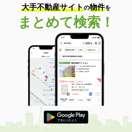
大手不動産サイト
物件
の
を
まとめて検索！