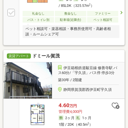
2
/ 8SLDK（325.57m
）
礼金なし
敷金なし
ファミリー
バス・トイレ別
駐車場(近隣含)
ペット相談可
ペット相談可・楽器相談・事務所使用可・高齢者相
談・ルームシェア可
ドミール賀茂
賃貸アパート
伊豆箱根鉄道駿豆線 修善寺駅 バ
ス60分/「宇久須」バス停 停歩3分
築30年 / 2階建
静岡県賀茂郡西伊豆町宇久須
4.60
万円
管理費4,000円
2ヶ月
1ヶ月
2
1階 / 2DK（40.5m
）