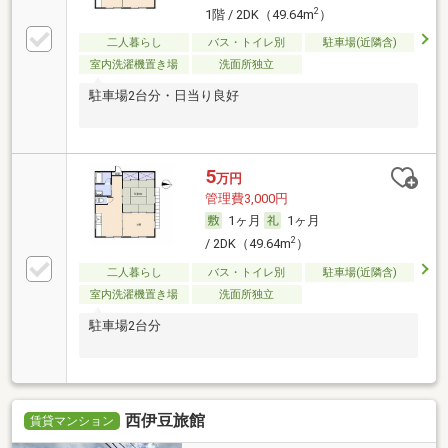
2
1階 / 2DK（49.64m
）
二人暮らし
バス・トイレ別
駐車場(近隣含)
室内洗濯機置き場
洗面所独立
駐車場2台分・日当り良好
5
万円
管理費3,000円
1ヶ月
1ヶ月
2
/ 2DK（49.64m
）
二人暮らし
バス・トイレ別
駐車場(近隣含)
室内洗濯機置き場
洗面所独立
駐車場2台分
西伊豆旅館
賃貸マンション