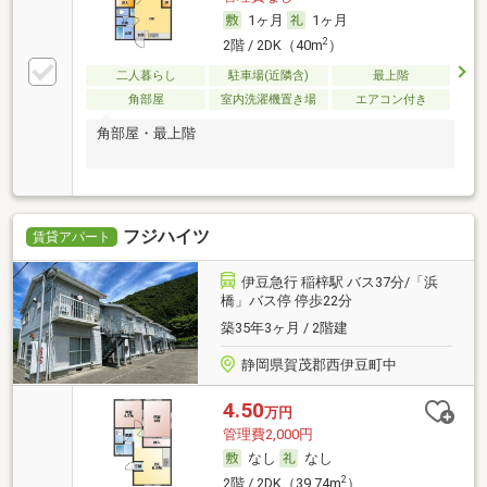
1ヶ月
1ヶ月
2
2階 / 2DK（40m
）
二人暮らし
駐車場(近隣含)
最上階
角部屋
室内洗濯機置き場
エアコン付き
角部屋・最上階
フジハイツ
賃貸アパート
伊豆急行 稲梓駅 バス37分/「浜
橋」バス停 停歩22分
築35年3ヶ月 / 2階建
静岡県賀茂郡西伊豆町中
4.50
万円
管理費2,000円
なし
なし
2
2階 / 2DK（39.74m
）