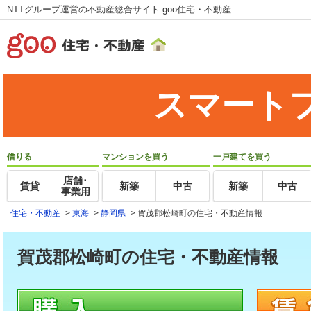
NTTグループ運営の不動産総合サイト goo住宅・不動産
スマート
借りる
マンションを買う
一戸建てを買う
店舗･
賃貸
新築
中古
新築
中古
事業用
住宅・不動産
>
東海
>
静岡県
>
賀茂郡松崎町の住宅・不動産情報
賀茂郡松崎町の住宅・不動産情報