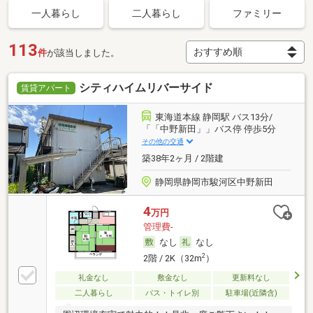
一人暮らし
二人暮らし
ファミリー
113
件
が該当しました。
シティハイムリバーサイド
賃貸アパート
東海道本線 静岡駅 バス13分/
「「中野新田」」バス停 停歩5分
その他の交通
築38年2ヶ月 / 2階建
静岡県静岡市駿河区中野新田
4
万円
管理費-
なし
なし
2
2階 / 2K（32m
）
礼金なし
敷金なし
更新料なし
二人暮らし
バス・トイレ別
駐車場(近隣含)