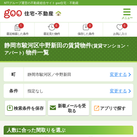
NTTグループ運営の不動産総合サイト goo住宅・不動産
1
0
0
0
最近検索した条件
最近見た物件
保存した条件
お気に入り
静岡市駿河区中野新田の賃貸物件
(賃貸マンション・
物件一覧
アパート)
町
変更する
静岡市駿河区／中野新田
条件
変更する
指定なし
新着メールを受
検索条件を保存
アプリで探す
取る
人数に合った間取りを選ぶ