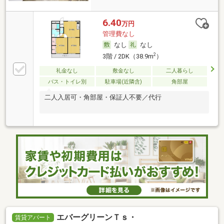
6.40
万円
管理費なし
なし
なし
2
3階 / 2DK（38.9m
）
礼金なし
敷金なし
二人暮らし
バス・トイレ別
駐車場(近隣含)
角部屋
二人入居可・角部屋・保証人不要／代行
エバーグリーンＴｓ・
賃貸アパート