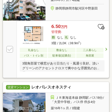
静岡県静岡市駿河区中野新田
6.50
万円
管理費-
なし
なし
2
3階 / 2LDK（38.9m
）
礼金なし
敷金なし
二人暮らし
バス・トイレ別
駐車場(近隣含)
角部屋
3階角部屋で横窓があり日当たり・風通り良好。淡い
グリーンのアクセントクロスで爽やかな雰囲気のお部
屋。
レオパレスオネスティ
賃貸マンション
ＪＲ東海道本線 静岡駅 バス18分/
「大里中学校」バス停 停歩4分
築16年1ヶ月 / 3階建