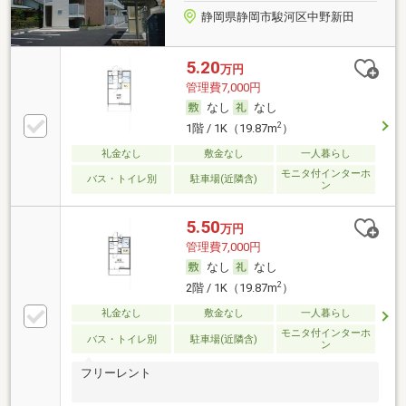
静岡県静岡市駿河区中野新田
5.20
万円
管理費7,000円
なし
なし
2
1階 / 1K（19.87m
）
礼金なし
敷金なし
一人暮らし
モニタ付インターホ
バス・トイレ別
駐車場(近隣含)
ン
5.50
万円
管理費7,000円
なし
なし
2
2階 / 1K（19.87m
）
礼金なし
敷金なし
一人暮らし
モニタ付インターホ
バス・トイレ別
駐車場(近隣含)
ン
フリーレント