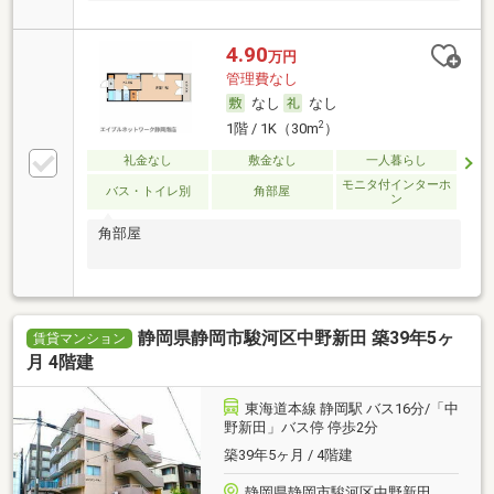
4.90
万円
管理費なし
なし
なし
2
1階 / 1K（30m
）
礼金なし
敷金なし
一人暮らし
モニタ付インターホ
バス・トイレ別
角部屋
ン
角部屋
静岡県静岡市駿河区中野新田 築39年5ヶ
賃貸マンション
月 4階建
東海道本線 静岡駅 バス16分/「中
野新田」バス停 停歩2分
築39年5ヶ月 / 4階建
静岡県静岡市駿河区中野新田