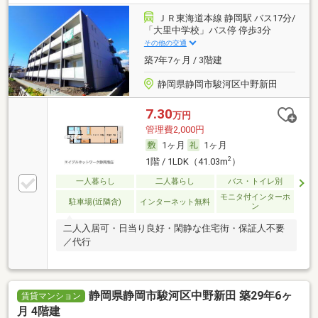
ＪＲ東海道本線 静岡駅 バス17分/
「大里中学校」バス停 停歩3分
その他の交通
築7年7ヶ月 / 3階建
静岡県静岡市駿河区中野新田
7.30
万円
管理費2,000円
1ヶ月
1ヶ月
2
1階 / 1LDK（41.03m
）
一人暮らし
二人暮らし
バス・トイレ別
モニタ付インターホ
駐車場(近隣含)
インターネット無料
ン
二人入居可・日当り良好・閑静な住宅街・保証人不要
／代行
静岡県静岡市駿河区中野新田 築29年6ヶ
賃貸マンション
月 4階建