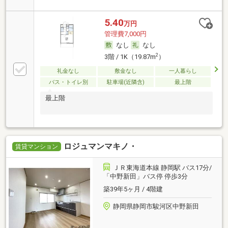
5.40
万円
管理費7,000円
なし
なし
2
3階 / 1K（19.87m
）
礼金なし
敷金なし
一人暮らし
バス・トイレ別
駐車場(近隣含)
最上階
最上階
ロジュマンマキノ・
賃貸マンション
ＪＲ東海道本線 静岡駅 バス17分/
「中野新田」バス停 停歩3分
築39年5ヶ月 / 4階建
静岡県静岡市駿河区中野新田