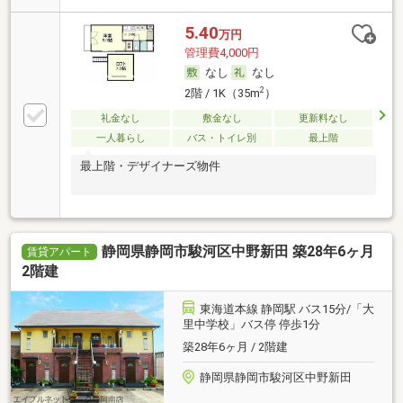
5.40
万円
管理費4,000円
なし
なし
2
2階 / 1K（35m
）
礼金なし
敷金なし
更新料なし
一人暮らし
バス・トイレ別
最上階
最上階・デザイナーズ物件
静岡県静岡市駿河区中野新田 築28年6ヶ月
賃貸アパート
2階建
東海道本線 静岡駅 バス15分/「大
里中学校」バス停 停歩1分
築28年6ヶ月 / 2階建
静岡県静岡市駿河区中野新田