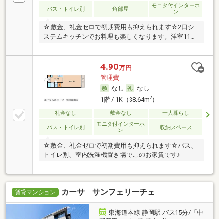
モニタ付インターホ
バス・トイレ別
角部屋
ン
☆敷金、礼金ゼロで初期費用も抑えられます☆2口シ
ステムキッチンでお料理も楽しくなります。洋室11帖
♪
4.90
万円
管理費-
なし
なし
2
1階 / 1K（38.64m
）
礼金なし
敷金なし
一人暮らし
モニタ付インターホ
バス・トイレ別
収納スペース
ン
☆敷金、礼金ゼロで初期費用も抑えられます☆バス、
トイレ別、室内洗濯機置き場でこのお家賃です♪
カーサ サンフェリーチェ
賃貸マンション
東海道本線 静岡駅 バス15分/「中