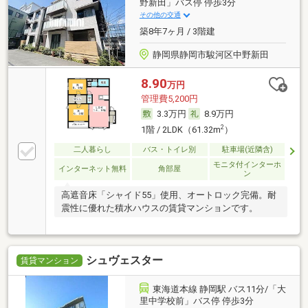
野新田」バス停 停歩3分
その他の交通
築8年7ヶ月 / 3階建
静岡県静岡市駿河区中野新田
8.90
万円
管理費5,200円
3.3万円
8.9万円
2
1階 / 2LDK（61.32m
）
二人暮らし
バス・トイレ別
駐車場(近隣含)
モニタ付インターホ
インターネット無料
角部屋
ン
高遮音床「シャイド55」使用、オートロック完備。耐
震性に優れた積水ハウスの賃貸マンションです。
シュヴェスター
賃貸マンション
東海道本線 静岡駅 バス11分/「大
里中学校前」バス停 停歩3分