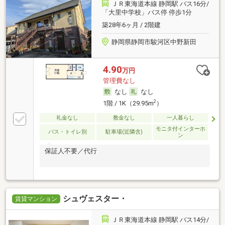
ＪＲ東海道本線 静岡駅 バス16分/
「大里中学校」バス停 停歩1分
築28年6ヶ月 / 2階建
静岡県静岡市駿河区中野新田
4.90
万円
管理費なし
なし
なし
2
1階 / 1K（29.95m
）
礼金なし
敷金なし
一人暮らし
モニタ付インターホ
バス・トイレ別
駐車場(近隣含)
ン
保証人不要／代行
シュヴェスター・
賃貸マンション
ＪＲ東海道本線 静岡駅 バス14分/