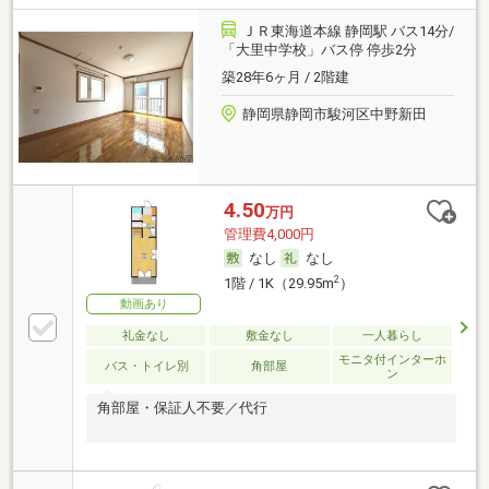
ＪＲ東海道本線 静岡駅 バス14分/
「大里中学校」バス停 停歩2分
築28年6ヶ月 / 2階建
静岡県静岡市駿河区中野新田
4.50
万円
管理費4,000円
なし
なし
2
1階 / 1K（29.95m
）
動画あり
礼金なし
敷金なし
一人暮らし
モニタ付インターホ
バス・トイレ別
角部屋
ン
角部屋・保証人不要／代行