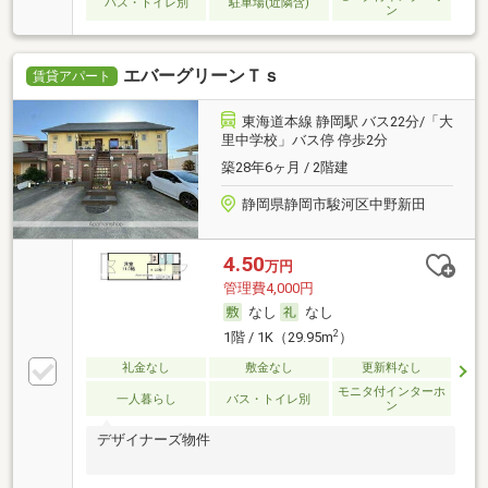
バス・トイレ別
駐車場(近隣含)
ン
エバーグリーンＴｓ
賃貸アパート
東海道本線 静岡駅 バス22分/「大
里中学校」バス停 停歩2分
築28年6ヶ月 / 2階建
静岡県静岡市駿河区中野新田
4.50
万円
管理費4,000円
なし
なし
2
1階 / 1K（29.95m
）
礼金なし
敷金なし
更新料なし
モニタ付インターホ
一人暮らし
バス・トイレ別
ン
デザイナーズ物件