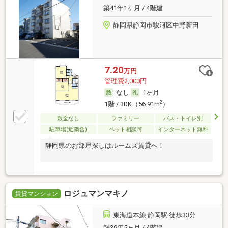
築41年1ヶ月 / 4階建
静岡県静岡市駿河区中野新田
7.20
万円
管理費2,000円
なし
1ヶ月
2
1階 / 3DK（56.91m
）
敷金なし
ファミリー
バス・トイレ別
駐車場(近隣含)
ペット相談可
インターネット無料
静岡県のお部屋探しはルームズ賃貸へ！
ロジュマンマキノ
賃貸マンション
東海道本線 静岡駅 徒歩33分
築39年5ヶ月 / 4階建