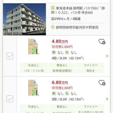
東海道本線 静岡駅 バス13分/「静
岡ＩＣ入口」バス停 停歩6分
築29年6ヶ月 / 4階建
静岡県静岡市駿河区中野新田
4.80
万円
管理費2,000円
なし
なし
2
4階 / 3LDK（62.12m
）
礼金なし
敷金なし
ファミリー
バス・トイレ別
駐車場(近隣含)
南向き
6.80
万円
管理費2,000円
なし
なし
2
3階 / 3LDK（62.12m
）
礼金なし
敷金なし
ファミリー
モニタ付インターホ