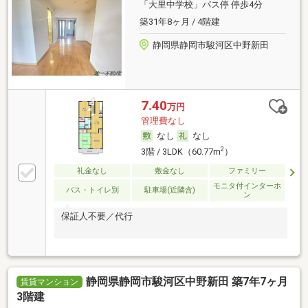
「大里中学校」バス停 停歩4分
築31年8ヶ月 / 4階建
静岡県静岡市駿河区中野新田
7.40
万円
管理費なし
なし
なし
2
3階 / 3LDK（60.77m
）
礼金なし
敷金なし
ファミリー
モニタ付インターホ
バス・トイレ別
駐車場(近隣含)
ン
保証人不要／代行
静岡県静岡市駿河区中野新田 築7年7ヶ月
賃貸マンション
3階建