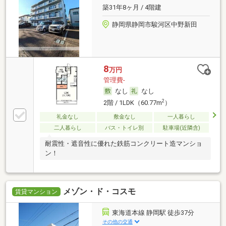
築31年8ヶ月 / 4階建
静岡県静岡市駿河区中野新田
8
万円
管理費-
なし
なし
2
2階 / 1LDK（60.77m
）
礼金なし
敷金なし
一人暮らし
二人暮らし
バス・トイレ別
駐車場(近隣含)
耐震性・遮音性に優れた鉄筋コンクリート造マンショ
ン！
メゾン・ド・コスモ
賃貸マンション
東海道本線 静岡駅 徒歩37分
その他の交通