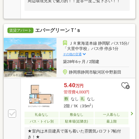
周辺環境充実で魅力的！！是非一度ご覧下さい！！
エバーグリーンＴ’ｓ
賃貸アパート
ＪＲ東海道本線 静岡駅 バス15分/
「大里中学校」バス停 停歩1分
その他の交通
築28年6ヶ月 / 2階建
静岡県静岡市駿河区中野新田
5.40
万円
管理費4,000円
なし
なし
2
2階 / 1K（35m
）
礼金なし
敷金なし
一人暮らし
バス・トイレ別
駐車場(近隣含)
最上階
★室内は木目建具で落ち着いた雰囲気♪ロフト7帖付
き！★