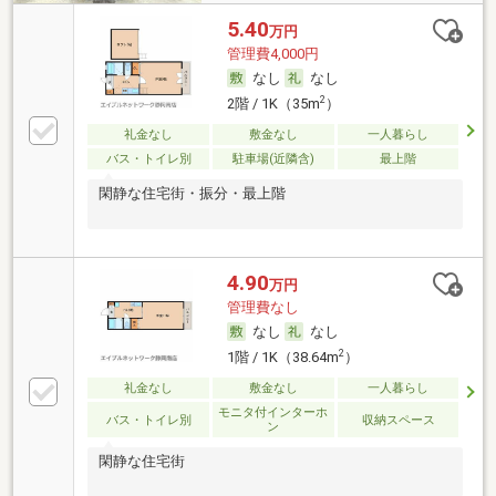
5.40
万円
管理費4,000円
なし
なし
2
2階 / 1K（35m
）
礼金なし
敷金なし
一人暮らし
バス・トイレ別
駐車場(近隣含)
最上階
閑静な住宅街・振分・最上階
4.90
万円
管理費なし
なし
なし
2
1階 / 1K（38.64m
）
礼金なし
敷金なし
一人暮らし
モニタ付インターホ
バス・トイレ別
収納スペース
ン
閑静な住宅街