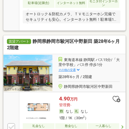
モニタ付インターホ
駐車場(近隣含)
インターネット無料
ン
オートロック＆防犯カメラ、ＴＶモニターホン完備で
セキュリティも安心。インターネット無料！駐車場1
台付
静岡県静岡市駿河区中野新田 築28年6ヶ月
賃貸アパート
2階建
東海道本線 静岡駅 バス15分/「大
里中学校」バス停 停歩1分
その他の交通
築28年6ヶ月 / 2階建
静岡県静岡市駿河区中野新田
4.90
万円
管理費-
なし
なし
2
1階 / 1K（30m
）
礼金なし
敷金なし
一人暮らし