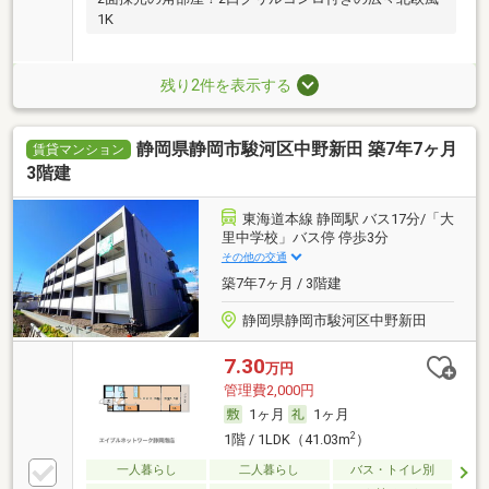
1K
残り2件を表示する
静岡県静岡市駿河区中野新田 築7年7ヶ月
賃貸マンション
3階建
東海道本線 静岡駅 バス17分/「大
里中学校」バス停 停歩3分
その他の交通
築7年7ヶ月 / 3階建
静岡県静岡市駿河区中野新田
7.30
万円
管理費2,000円
1ヶ月
1ヶ月
2
1階 / 1LDK（41.03m
）
一人暮らし
二人暮らし
バス・トイレ別