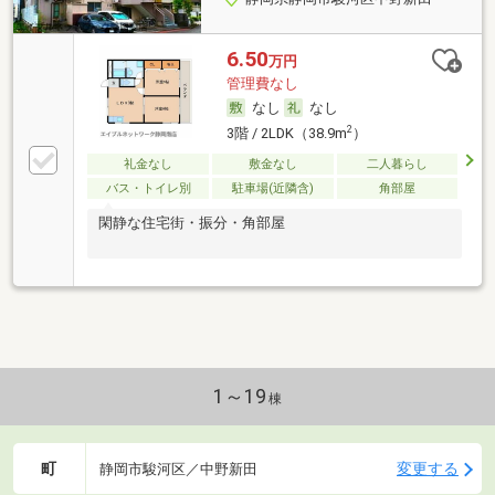
6.50
万円
管理費なし
なし
なし
2
3階 / 2LDK（38.9m
）
礼金なし
敷金なし
二人暮らし
バス・トイレ別
駐車場(近隣含)
角部屋
閑静な住宅街・振分・角部屋
1～19
棟
町
変更する
静岡市駿河区／中野新田