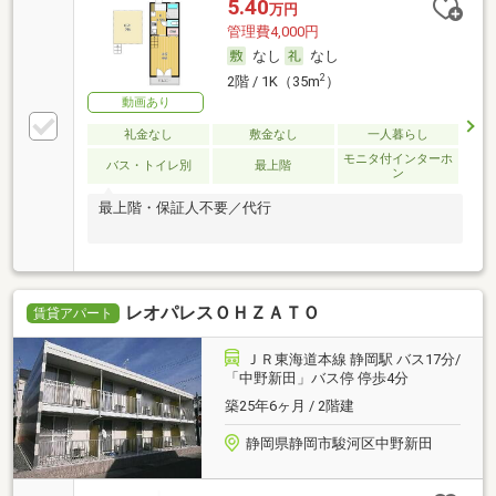
5.40
万円
管理費4,000円
なし
なし
2
2階 / 1K（35m
）
動画あり
礼金なし
敷金なし
一人暮らし
モニタ付インターホ
バス・トイレ別
最上階
ン
最上階・保証人不要／代行
レオパレスＯＨＺＡＴＯ
賃貸アパート
ＪＲ東海道本線 静岡駅 バス17分/
「中野新田」バス停 停歩4分
築25年6ヶ月 / 2階建
静岡県静岡市駿河区中野新田