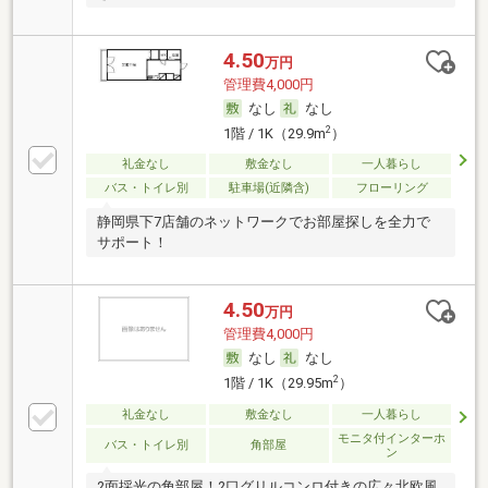
4.50
万円
管理費4,000円
なし
なし
2
1階 / 1K（29.9m
）
礼金なし
敷金なし
一人暮らし
バス・トイレ別
駐車場(近隣含)
フローリング
静岡県下7店舗のネットワークでお部屋探しを全力で
サポート！
4.50
万円
管理費4,000円
なし
なし
2
1階 / 1K（29.95m
）
礼金なし
敷金なし
一人暮らし
モニタ付インターホ
バス・トイレ別
角部屋
ン
2面採光の角部屋！2口グリルコンロ付きの広々北欧風