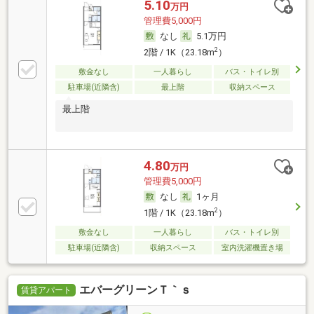
5.10
万円
管理費5,000円
なし
5.1万円
2
2階 / 1K（23.18m
）
敷金なし
一人暮らし
バス・トイレ別
駐車場(近隣含)
最上階
収納スペース
最上階
4.80
万円
管理費5,000円
なし
1ヶ月
2
1階 / 1K（23.18m
）
敷金なし
一人暮らし
バス・トイレ別
駐車場(近隣含)
収納スペース
室内洗濯機置き場
エバーグリーンＴ｀ｓ
賃貸アパート