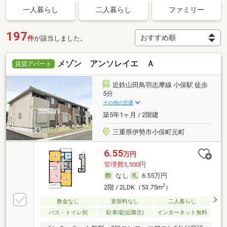
一人暮らし
二人暮らし
ファミリー
197
件
が該当しました。
メゾン アンソレイエ Ａ
賃貸アパート
近鉄山田鳥羽志摩線 小俣駅 徒歩
5分
その他の交通
築5年1ヶ月 / 2階建
三重県伊勢市小俣町元町
6.55
万円
管理費3,500円
なし
6.55万円
2
2階 / 2LDK（53.75m
）
敷金なし
更新料なし
二人暮らし
バス・トイレ別
駐車場(近隣含)
インターネット無料