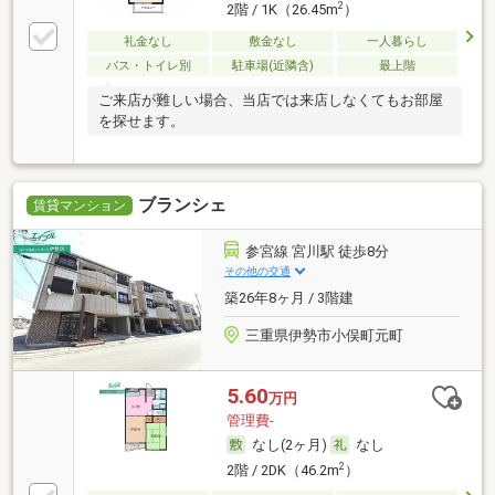
2
2階 / 1K（26.45m
）
礼金なし
敷金なし
一人暮らし
バス・トイレ別
駐車場(近隣含)
最上階
ご来店が難しい場合、当店では来店しなくてもお部屋
を探せます。
ブランシェ
賃貸マンション
参宮線 宮川駅 徒歩8分
その他の交通
築26年8ヶ月 / 3階建
三重県伊勢市小俣町元町
5.60
万円
管理費-
なし(2ヶ月)
なし
2
2階 / 2DK（46.2m
）