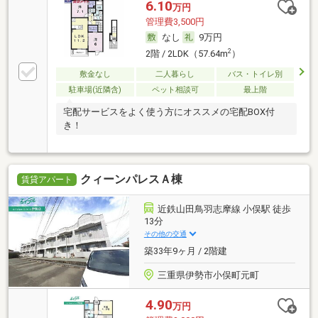
6.10
万円
管理費3,500円
なし
9万円
2
2階 / 2LDK（57.64m
）
敷金なし
二人暮らし
バス・トイレ別
駐車場(近隣含)
ペット相談可
最上階
宅配サービスをよく使う方にオススメの宅配BOX付
き！
クィーンパレスＡ棟
賃貸アパート
近鉄山田鳥羽志摩線 小俣駅 徒歩
13分
その他の交通
築33年9ヶ月 / 2階建
三重県伊勢市小俣町元町
4.90
万円