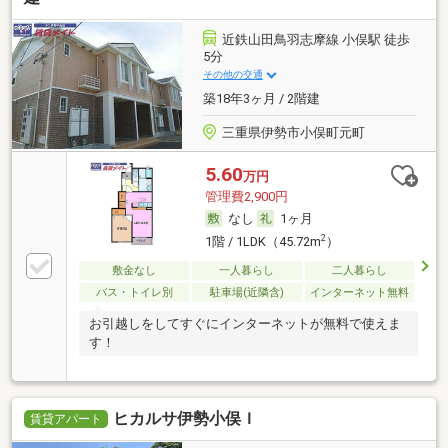
近鉄山田鳥羽志摩線 小俣駅 徒歩
5分
その他の交通
築18年3ヶ月 / 2階建
三重県伊勢市小俣町元町
5.60
万円
管理費2,900円
なし
1ヶ月
2
1階 / 1LDK（45.72m
）
敷金なし
一人暮らし
二人暮らし
バス・トイレ別
駐車場(近隣含)
インターネット無料
お引越しをしてすぐにインターネットが無料で使えま
す！
ヒカルサ伊勢小俣Ｉ
賃貸アパート