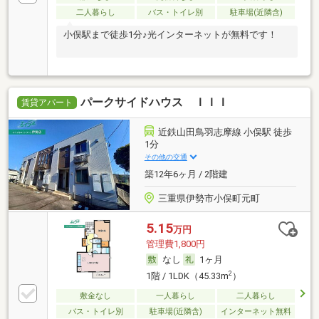
二人暮らし
バス・トイレ別
駐車場(近隣含)
小俣駅まで徒歩1分♪光インターネットが無料です！
パークサイドハウス ＩＩＩ
賃貸アパート
近鉄山田鳥羽志摩線 小俣駅 徒歩
1分
その他の交通
築12年6ヶ月 / 2階建
三重県伊勢市小俣町元町
5.15
万円
管理費1,800円
なし
1ヶ月
2
1階 / 1LDK（45.33m
）
敷金なし
一人暮らし
二人暮らし
バス・トイレ別
駐車場(近隣含)
インターネット無料