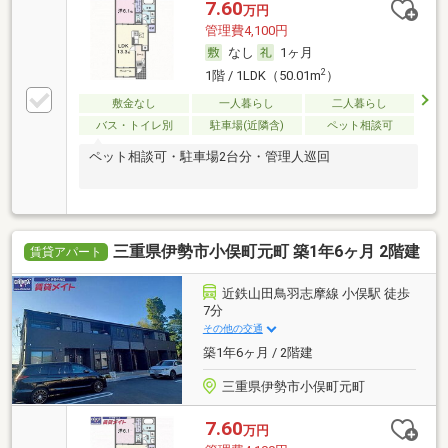
7.60
万円
管理費4,100円
なし
1ヶ月
2
1階 / 1LDK（50.01m
）
敷金なし
一人暮らし
二人暮らし
バス・トイレ別
駐車場(近隣含)
ペット相談可
ペット相談可・駐車場2台分・管理人巡回
三重県伊勢市小俣町元町 築1年6ヶ月 2階建
賃貸アパート
近鉄山田鳥羽志摩線 小俣駅 徒歩
7分
その他の交通
築1年6ヶ月 / 2階建
三重県伊勢市小俣町元町
7.60
万円