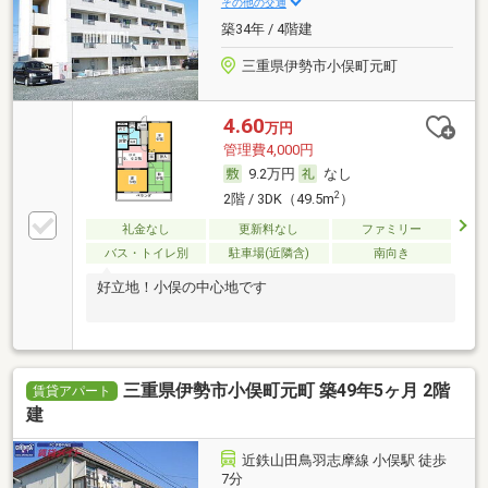
その他の交通
築34年 / 4階建
三重県伊勢市小俣町元町
4.60
万円
管理費4,000円
9.2万円
なし
2
2階 / 3DK（49.5m
）
礼金なし
更新料なし
ファミリー
バス・トイレ別
駐車場(近隣含)
南向き
好立地！小俣の中心地です
三重県伊勢市小俣町元町 築49年5ヶ月 2階
賃貸アパート
建
近鉄山田鳥羽志摩線 小俣駅 徒歩
7分