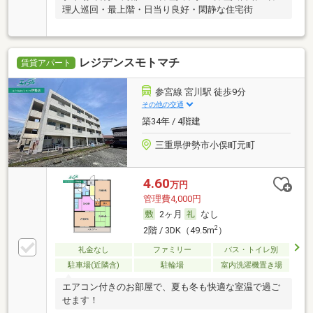
理人巡回・最上階・日当り良好・閑静な住宅街
レジデンスモトマチ
賃貸アパート
参宮線 宮川駅 徒歩9分
その他の交通
築34年 / 4階建
三重県伊勢市小俣町元町
4.60
万円
管理費4,000円
2ヶ月
なし
2
2階 / 3DK（49.5m
）
礼金なし
ファミリー
バス・トイレ別
駐車場(近隣含)
駐輪場
室内洗濯機置き場
エアコン付きのお部屋で、夏も冬も快適な室温で過ご
せます！