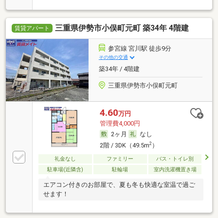
三重県伊勢市小俣町元町 築34年 4階建
賃貸アパート
参宮線 宮川駅 徒歩9分
その他の交通
築34年 / 4階建
三重県伊勢市小俣町元町
4.60
万円
管理費4,000円
2ヶ月
なし
2
2階 / 3DK（49.5m
）
礼金なし
ファミリー
バス・トイレ別
駐車場(近隣含)
駐輪場
室内洗濯機置き場
エアコン付きのお部屋で、夏も冬も快適な室温で過ご
せます！