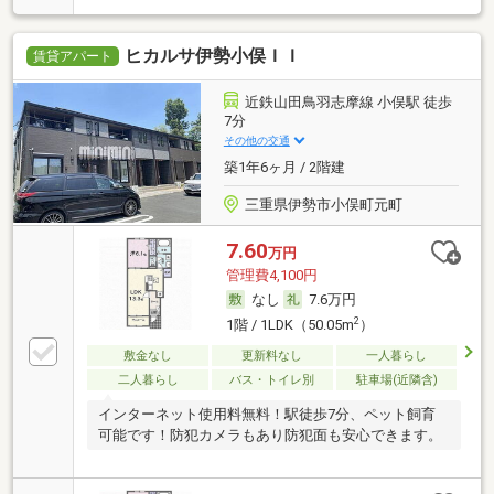
ヒカルサ伊勢小俣ＩＩ
賃貸アパート
近鉄山田鳥羽志摩線 小俣駅 徒歩
7分
その他の交通
築1年6ヶ月 / 2階建
三重県伊勢市小俣町元町
7.60
万円
管理費4,100円
なし
7.6万円
2
1階 / 1LDK（50.05m
）
敷金なし
更新料なし
一人暮らし
二人暮らし
バス・トイレ別
駐車場(近隣含)
インターネット使用料無料！駅徒歩7分、ペット飼育
可能です！防犯カメラもあり防犯面も安心できます。