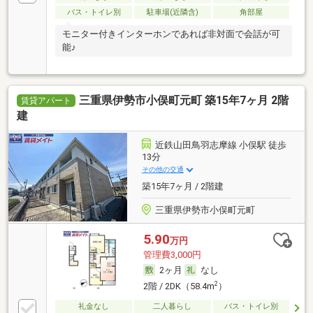
バス・トイレ別
駐車場(近隣含)
角部屋
モニター付きインターホンであれば非対面で会話が可
能♪
三重県伊勢市小俣町元町 築15年7ヶ月 2階
賃貸アパート
建
近鉄山田鳥羽志摩線 小俣駅 徒歩
13分
その他の交通
築15年7ヶ月 / 2階建
三重県伊勢市小俣町元町
5.90
万円
管理費3,000円
2ヶ月
なし
2
2階 / 2DK（58.4m
）
礼金なし
二人暮らし
バス・トイレ別