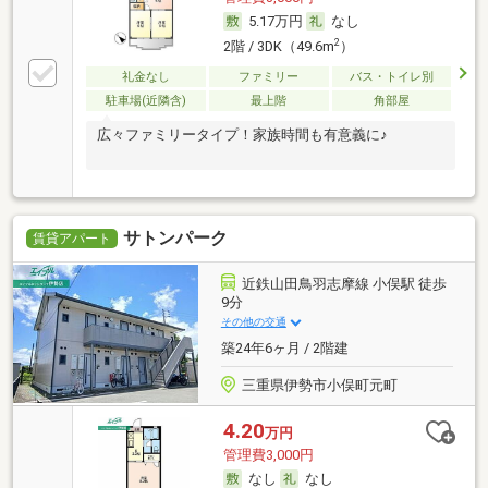
5.17万円
なし
2
2階 / 3DK（49.6m
）
礼金なし
ファミリー
バス・トイレ別
駐車場(近隣含)
最上階
角部屋
広々ファミリータイプ！家族時間も有意義に♪
サトンパーク
賃貸アパート
近鉄山田鳥羽志摩線 小俣駅 徒歩
9分
その他の交通
築24年6ヶ月 / 2階建
三重県伊勢市小俣町元町
4.20
万円
管理費3,000円
なし
なし