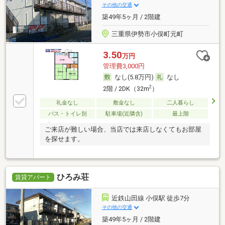
その他の交通
築49年5ヶ月 / 2階建
三重県伊勢市小俣町元町
3.50
万円
管理費3,000円
なし(5.8万円)
なし
2
2階 / 2DK（32m
）
礼金なし
敷金なし
二人暮らし
バス・トイレ別
駐車場(近隣含)
最上階
ご来店が難しい場合、当店では来店しなくてもお部屋
を探せます。
ひろみ荘
賃貸アパート
近鉄山田線 小俣駅 徒歩7分
その他の交通
築49年5ヶ月 / 2階建