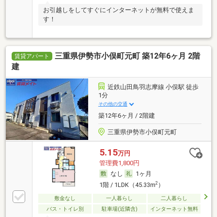
お引越しをしてすぐにインターネットが無料で使えま
す！
三重県伊勢市小俣町元町 築12年6ヶ月 2階
賃貸アパート
建
近鉄山田鳥羽志摩線 小俣駅 徒歩
1分
その他の交通
築12年6ヶ月 / 2階建
三重県伊勢市小俣町元町
5.15
万円
管理費1,800円
なし
1ヶ月
2
1階 / 1LDK（45.33m
）
敷金なし
一人暮らし
二人暮らし
バス・トイレ別
駐車場(近隣含)
インターネット無料