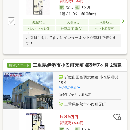
管理費4,100円
なし
1ヶ月
2
1階 / 1LDK（50.05m
）
敷金なし
一人暮らし
二人暮らし
バス・トイレ別
駐車場(近隣含)
ペット相談可
お引越しをしてすぐにインターネットが無料で使えま
す！
三重県伊勢市小俣町元町 築5年7ヶ月 2階建
賃貸アパート
近鉄山田鳥羽志摩線 小俣駅 徒歩
10分
その他の交通
築5年7ヶ月 / 2階建
三重県伊勢市小俣町元町
6.35
万円
管理費3,500円
なし
1ヶ月