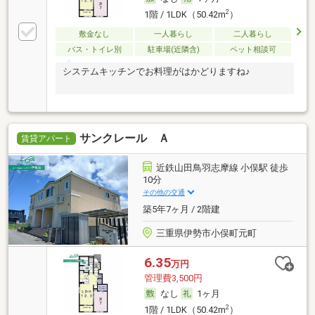
2
1階 / 1LDK（50.42m
）
敷金なし
一人暮らし
二人暮らし
バス・トイレ別
駐車場(近隣含)
ペット相談可
システムキッチンでお料理がはかどりますね♪
サンクレール Ａ
賃貸アパート
近鉄山田鳥羽志摩線 小俣駅 徒歩
10分
その他の交通
築5年7ヶ月 / 2階建
三重県伊勢市小俣町元町
6.35
万円
管理費3,500円
なし
1ヶ月
2
1階 / 1LDK（50.42m
）