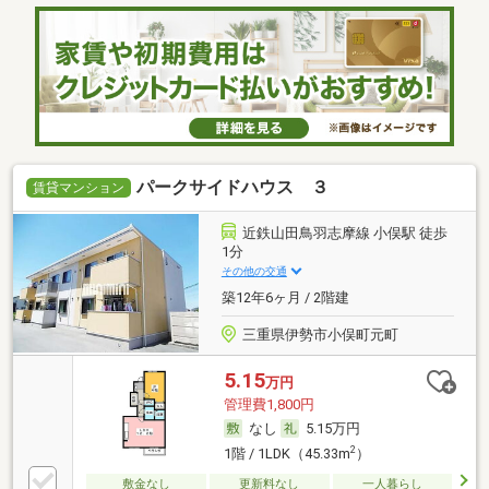
パークサイドハウス ３
賃貸マンション
近鉄山田鳥羽志摩線 小俣駅 徒歩
1分
その他の交通
築12年6ヶ月 / 2階建
三重県伊勢市小俣町元町
5.15
万円
管理費1,800円
なし
5.15万円
2
1階 / 1LDK（45.33m
）
敷金なし
更新料なし
一人暮らし