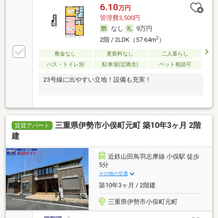
6.10
万円
管理費3,500円
なし
9万円
2
2階 / 2LDK（57.64m
）
敷金なし
更新料なし
二人暮らし
バス・トイレ別
駐車場(近隣含)
ペット相談可
23号線に出やすい立地！設備も充実！
三重県伊勢市小俣町元町 築10年3ヶ月 2階
賃貸アパート
建
近鉄山田鳥羽志摩線 小俣駅 徒歩
5分
その他の交通
築10年3ヶ月 / 2階建
三重県伊勢市小俣町元町