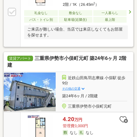
2
2階 / 1K（26.45m
）
礼金なし
敷金なし
一人暮らし
バス・トイレ別
駐車場(近隣含)
最上階
ご来店が難しい場合、当店では来店しなくてもお部屋
を探せます。
三重県伊勢市小俣町元町 築24年6ヶ月 2階
賃貸アパート
建
近鉄山田鳥羽志摩線 小俣駅 徒歩
9分
その他の交通
築24年6ヶ月 / 2階建
三重県伊勢市小俣町元町
4.20
万円
管理費3,000円
なし
なし