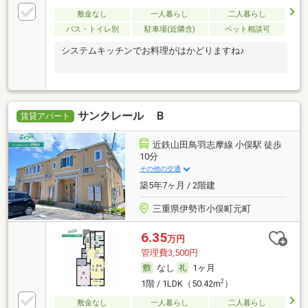
敷金なし
一人暮らし
二人暮らし
バス・トイレ別
駐車場(近隣含)
ペット相談可
システムキッチンでお料理がはかどりますね♪
サンクレール Ｂ
賃貸アパート
近鉄山田鳥羽志摩線 小俣駅 徒歩
10分
その他の交通
築5年7ヶ月 / 2階建
三重県伊勢市小俣町元町
6.35
万円
管理費3,500円
なし
1ヶ月
2
1階 / 1LDK（50.42m
）
敷金なし
一人暮らし
二人暮らし