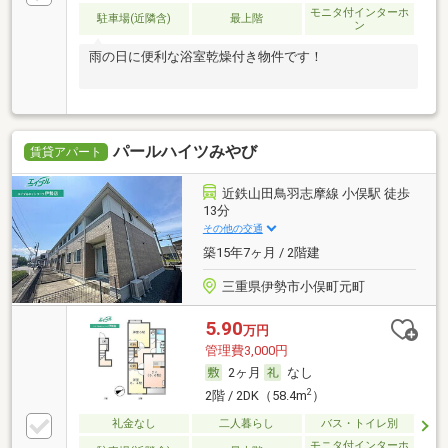
モニタ付インターホ
駐車場(近隣含)
最上階
ン
雨の日に便利な浴室乾燥付き物件です！
パールハイツみやび
賃貸アパート
近鉄山田鳥羽志摩線 小俣駅 徒歩
13分
その他の交通
築15年7ヶ月 / 2階建
三重県伊勢市小俣町元町
5.90
万円
管理費3,000円
2ヶ月
なし
2
2階 / 2DK（58.4m
）
礼金なし
二人暮らし
バス・トイレ別
モニタ付インターホ