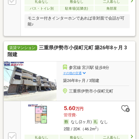
礼金なし
敷金なし
二人暮らし
バス・トイレ別
駐車場(近隣含)
角部屋
モニター付きインターホンであれば非対面で会話が可
能♪
三重県伊勢市小俣町元町 築26年8ヶ月 3
賃貸マンション
階建
参宮線 宮川駅 徒歩8分
その他の交通
築26年8ヶ月 / 3階建
三重県伊勢市小俣町元町
5.60
万円
管理費-
なし(2ヶ月)
なし
2
2階 / 2DK（46.2m
）
礼金なし
敷金なし
二人暮らし