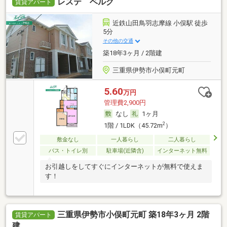
レステ ベルグ
賃貸アパート
近鉄山田鳥羽志摩線 小俣駅 徒歩
5分
その他の交通
築18年3ヶ月 / 2階建
三重県伊勢市小俣町元町
5.60
万円
管理費2,900円
なし
1ヶ月
2
1階 / 1LDK（45.72m
）
敷金なし
一人暮らし
二人暮らし
バス・トイレ別
駐車場(近隣含)
インターネット無料
お引越しをしてすぐにインターネットが無料で使えま
す！
三重県伊勢市小俣町元町 築18年3ヶ月 2階
賃貸アパート
建