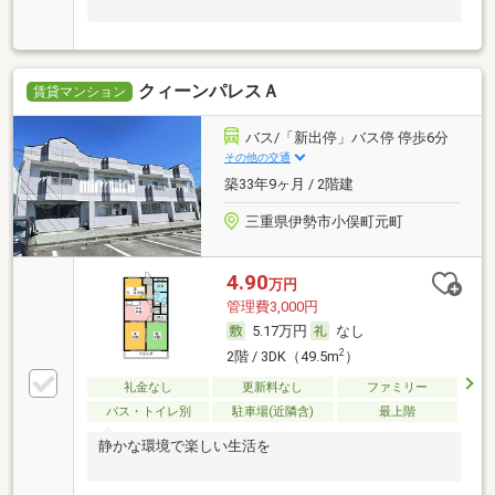
クィーンパレスＡ
賃貸マンション
バス/「新出停」バス停 停歩6分
その他の交通
築33年9ヶ月 / 2階建
三重県伊勢市小俣町元町
4.90
万円
管理費3,000円
5.17万円
なし
2
2階 / 3DK（49.5m
）
礼金なし
更新料なし
ファミリー
バス・トイレ別
駐車場(近隣含)
最上階
静かな環境で楽しい生活を