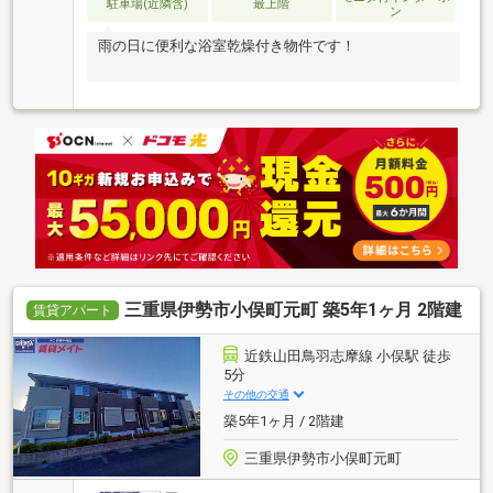
駐車場(近隣含)
最上階
ン
雨の日に便利な浴室乾燥付き物件です！
三重県伊勢市小俣町元町 築5年1ヶ月 2階建
賃貸アパート
近鉄山田鳥羽志摩線 小俣駅 徒歩
5分
その他の交通
築5年1ヶ月 / 2階建
三重県伊勢市小俣町元町