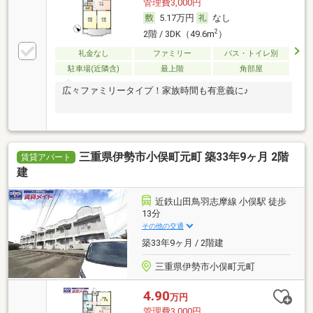
管理費3,000円
5.17万円
なし
2
2階 / 3DK（49.6m
）
礼金なし
ファミリー
バス・トイレ別
駐車場(近隣含)
最上階
角部屋
広々ファミリータイプ！家族時間も有意義に♪
三重県伊勢市小俣町元町 築33年9ヶ月 2階
賃貸アパート
建
近鉄山田鳥羽志摩線 小俣駅 徒歩
13分
その他の交通
築33年9ヶ月 / 2階建
三重県伊勢市小俣町元町
4.90
万円
管理費3,000円