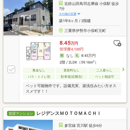
近鉄山田鳥羽志摩線 小俣駅 徒歩
7分
その他の交通
築1年6ヶ月 / 2階建
三重県伊勢市小俣町元町
8.45
万円
管理費4,100円
なし
8.45万円
2
2階 / 2LDK（59.16m
）
敷金なし
更新料なし
二人暮らし
バス・トイレ別
駐車場(近隣含)
ペット相談可
ペット可能物件です。設備充実、築浅住みたい方オス
スメです！！
レジデンスＭＯＴＯＭＡＣＨＩ
賃貸マンション
参宮線 宮川駅 徒歩6分