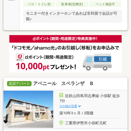
バス・トイレ別
駐車場(近隣含)
ペット相談可
モニター付きインターホンであれば非対面で会話が可
能♪
アベニール スペランザ Ｂ
賃貸アパート
近鉄山田鳥羽志摩線 小俣駅 徒歩
7分
その他の交通
築10年3ヶ月 / 2階建
三重県伊勢市小俣町元町