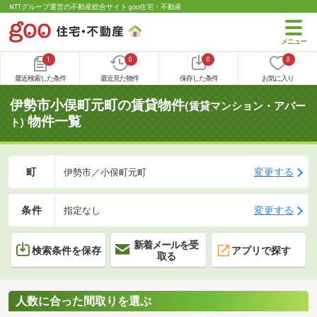
NTTグループ運営の不動産総合サイト goo住宅・不動産
1
0
0
0
最近検索した条件
最近見た物件
保存した条件
お気に入り
伊勢市小俣町元町の賃貸物件
(賃貸マンション・アパー
物件一覧
ト)
町
変更する
伊勢市／小俣町元町
条件
変更する
指定なし
新着メールを受
検索条件を保存
アプリで探す
取る
人数に合った間取りを選ぶ