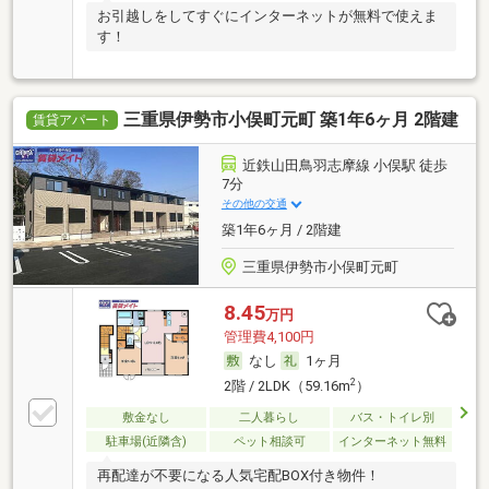
お引越しをしてすぐにインターネットが無料で使えま
す！
三重県伊勢市小俣町元町 築1年6ヶ月 2階建
賃貸アパート
近鉄山田鳥羽志摩線 小俣駅 徒歩
7分
その他の交通
築1年6ヶ月 / 2階建
三重県伊勢市小俣町元町
8.45
万円
管理費4,100円
なし
1ヶ月
2
2階 / 2LDK（59.16m
）
敷金なし
二人暮らし
バス・トイレ別
駐車場(近隣含)
ペット相談可
インターネット無料
再配達が不要になる人気宅配BOX付き物件！