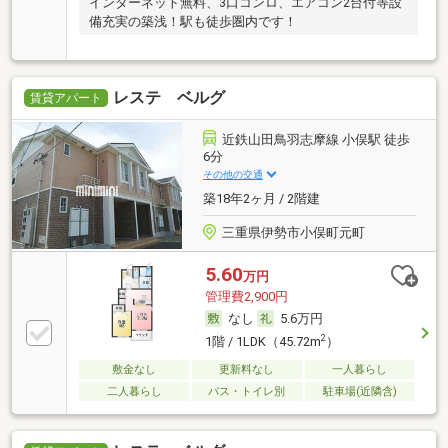
インターネット無料、3口コンロ、エアコン2台付等設
備充実の築浅！駅も徒歩圏内です！
レステ ベルグ
賃貸アパート
近鉄山田鳥羽志摩線 小俣駅 徒歩
6分
その他の交通
築18年2ヶ月 / 2階建
三重県伊勢市小俣町元町
5.60
万円
管理費2,900円
なし
5.6万円
2
1階 / 1LDK（45.72m
）
敷金なし
更新料なし
一人暮らし
二人暮らし
バス・トイレ別
駐車場(近隣含)