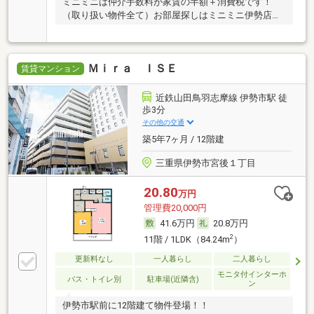
ミニミニは仲介手数料が家賃の半額＋消費税です！
（取り扱い物件全て）お部屋探しはミニミニ伊勢店ま
で
Ｍｉｒａ ＩＳＥ
賃貸マンション
近鉄山田鳥羽志摩線 伊勢市駅 徒
歩3分
その他の交通
築5年7ヶ月 / 12階建
三重県伊勢市宮後１丁目
20.80
万円
管理費20,000円
41.6万円
20.8万円
2
11階 / 1LDK（84.24m
）
更新料なし
一人暮らし
二人暮らし
モニタ付インターホ
バス・トイレ別
駐車場(近隣含)
ン
伊勢市駅前に12階建て物件登場！！