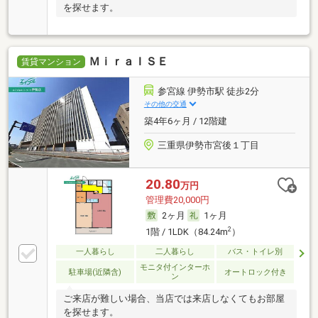
を探せます。
ＭｉｒａＩＳＥ
賃貸マンション
参宮線 伊勢市駅 徒歩2分
その他の交通
築4年6ヶ月 / 12階建
三重県伊勢市宮後１丁目
20.80
万円
管理費20,000円
2ヶ月
1ヶ月
2
1階 / 1LDK（84.24m
）
一人暮らし
二人暮らし
バス・トイレ別
モニタ付インターホ
駐車場(近隣含)
オートロック付き
ン
ご来店が難しい場合、当店では来店しなくてもお部屋
を探せます。