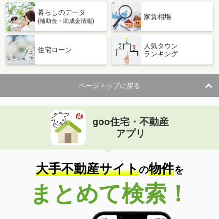
暮らしのデータ
家賃相場
(補助金・助成金情報)
人気タウン
住宅ローン
ランキング
ページトップに戻る
goo住宅・不動産
アプリ
大手不動産サイト
物件
の
を
まとめて検索！