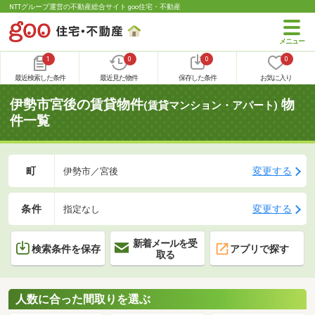
NTTグループ運営の不動産総合サイト goo住宅・不動産
1
0
0
0
最近検索した条件
最近見た物件
保存した条件
お気に入り
伊勢市宮後の賃貸物件
物
(賃貸マンション・アパート)
件一覧
町
変更する
伊勢市／宮後
条件
変更する
指定なし
新着メールを受
検索条件を保存
アプリで探す
取る
人数に合った間取りを選ぶ