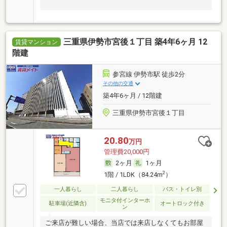
三重県伊勢市宮後１丁目 築4年6ヶ月 12
賃貸マンション
階建
参宮線 伊勢市駅 徒歩2分
その他の交通
築4年6ヶ月 / 12階建
三重県伊勢市宮後１丁目
20.80
万円
管理費20,000円
2ヶ月
1ヶ月
2
1階 / 1LDK（84.24m
）
一人暮らし
二人暮らし
バス・トイレ別
モニタ付インターホ
駐車場(近隣含)
オートロック付き
ン
ご来店が難しい場合、当店では来店しなくてもお部屋