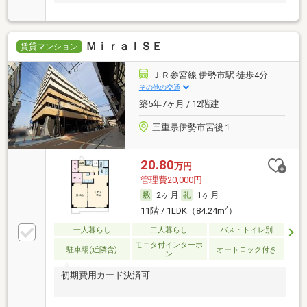
ＭｉｒａＩＳＥ
賃貸マンション
ＪＲ参宮線 伊勢市駅 徒歩4分
その他の交通
築5年7ヶ月 / 12階建
三重県伊勢市宮後１
20.80
万円
管理費20,000円
2ヶ月
1ヶ月
2
11階 / 1LDK（84.24m
）
一人暮らし
二人暮らし
バス・トイレ別
モニタ付インターホ
駐車場(近隣含)
オートロック付き
ン
初期費用カード決済可