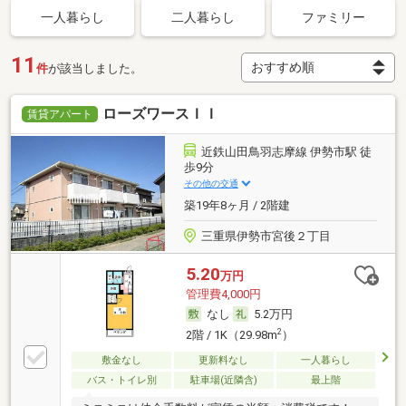
一人暮らし
二人暮らし
ファミリー
11
件
が該当しました。
ローズワースＩＩ
賃貸アパート
近鉄山田鳥羽志摩線 伊勢市駅 徒
歩9分
その他の交通
築19年8ヶ月 / 2階建
三重県伊勢市宮後２丁目
5.20
万円
管理費4,000円
なし
5.2万円
2
2階 / 1K（29.98m
）
敷金なし
更新料なし
一人暮らし
バス・トイレ別
駐車場(近隣含)
最上階