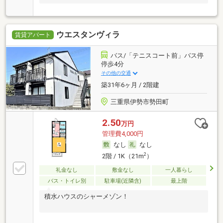
ウエスタンヴィラ
賃貸アパート
バス/「テニスコート前」バス停
停歩4分
その他の交通
築31年6ヶ月 / 2階建
三重県伊勢市勢田町
2.50
万円
管理費4,000円
なし
なし
2
2階 / 1K（21m
）
礼金なし
敷金なし
一人暮らし
バス・トイレ別
駐車場(近隣含)
最上階
積水ハウスのシャーメゾン！