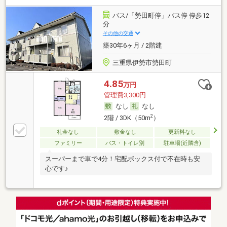
バス/「勢田町停」バス停 停歩12
分
その他の交通
築30年6ヶ月 / 2階建
三重県伊勢市勢田町
4.85
万円
管理費3,300円
なし
なし
2
2階 / 3DK（50m
）
礼金なし
敷金なし
更新料なし
ファミリー
バス・トイレ別
駐車場(近隣含)
スーパーまで車で4分！宅配ボックス付で不在時も安
心です♪