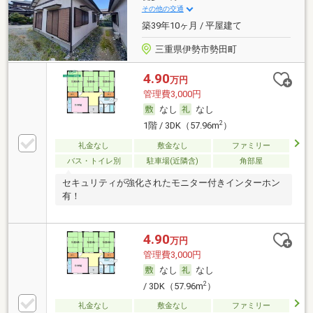
その他の交通
築39年10ヶ月 / 平屋建て
三重県伊勢市勢田町
4.90
万円
管理費3,000円
なし
なし
2
1階 / 3DK（57.96m
）
礼金なし
敷金なし
ファミリー
バス・トイレ別
駐車場(近隣含)
角部屋
セキュリティが強化されたモニター付きインターホン
有！
4.90
万円
管理費3,000円
なし
なし
2
/ 3DK（57.96m
）
礼金なし
敷金なし
ファミリー