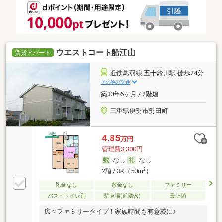
ウエストコート船江山
賃貸アパート
近鉄鳥羽線 五十鈴川駅 徒歩24分
その他の交通
築30年6ヶ月 / 2階建
三重県伊勢市勢田町
4.85
万円
管理費3,300円
なし
なし
2
2階 / 3K（50m
）
礼金なし
敷金なし
ファミリー
バス・トイレ別
駐車場(近隣含)
最上階
広々ファミリータイプ！家族時間も有意義に♪