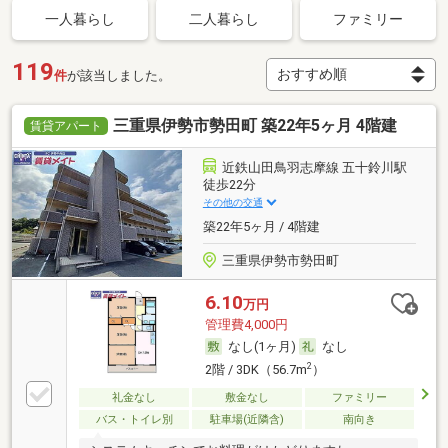
一人暮らし
二人暮らし
ファミリー
119
件
が該当しました。
三重県伊勢市勢田町 築22年5ヶ月 4階建
賃貸アパート
近鉄山田鳥羽志摩線 五十鈴川駅
徒歩22分
その他の交通
築22年5ヶ月 / 4階建
三重県伊勢市勢田町
6.10
万円
管理費4,000円
なし(1ヶ月)
なし
2
2階 / 3DK（56.7m
）
礼金なし
敷金なし
ファミリー
バス・トイレ別
駐車場(近隣含)
南向き