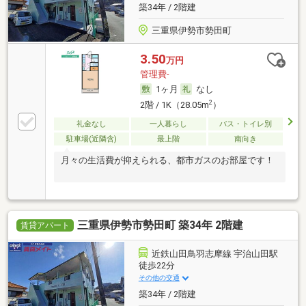
築34年 / 2階建
三重県伊勢市勢田町
3.50
万円
管理費-
1ヶ月
なし
2
2階 / 1K（28.05m
）
礼金なし
一人暮らし
バス・トイレ別
駐車場(近隣含)
最上階
南向き
月々の生活費が抑えられる、都市ガスのお部屋です！
三重県伊勢市勢田町 築34年 2階建
賃貸アパート
近鉄山田鳥羽志摩線 宇治山田駅
徒歩22分
その他の交通
築34年 / 2階建