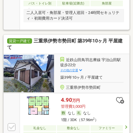
バス・トイレ別
駐車場(近隣含)
角部屋
二人入居可・角部屋・管理人巡回・24時間セキュリテ
ィ・初期費用カード決済可
三重県伊勢市勢田町 築39年10ヶ月 平屋建
賃貸一戸建て
て
近鉄山田鳥羽志摩線 宇治山田駅
徒歩22分
その他の交通
築39年10ヶ月 / 平屋建て
三重県伊勢市勢田町
4.90
万円
管理費3,000円
なし
なし
2
1階 / 3DK（57.96m
）
礼金なし
敷金なし
ファミリー