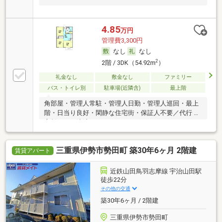
4.85
万円
管理費3,300円
なし
なし
2
2階 / 3DK（54.92m
）
礼金なし
敷金なし
ファミリー
バス・トイレ別
駐車場(近隣含)
最上階
角部屋・管理人常駐・管理人日勤・管理人巡回・最上
階・日当り良好・閑静な住宅街・保証人不要／代行 ・
家賃カード決済可
三重県伊勢市勢田町 築30年6ヶ月 2階建
賃貸アパート
近鉄山田鳥羽志摩線 宇治山田駅
徒歩22分
その他の交通
築30年6ヶ月 / 2階建
三重県伊勢市勢田町