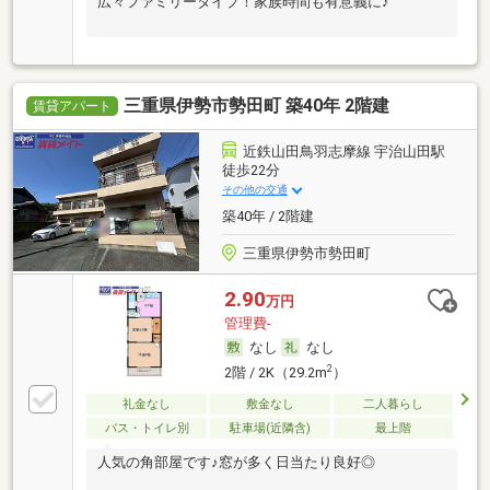
広々ファミリータイプ！家族時間も有意義に♪
三重県伊勢市勢田町 築40年 2階建
賃貸アパート
近鉄山田鳥羽志摩線 宇治山田駅
徒歩22分
その他の交通
築40年 / 2階建
三重県伊勢市勢田町
2.90
万円
管理費-
なし
なし
2
2階 / 2K（29.2m
）
礼金なし
敷金なし
二人暮らし
バス・トイレ別
駐車場(近隣含)
最上階
人気の角部屋です♪窓が多く日当たり良好◎