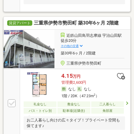
三重県伊勢市勢田町 築30年6ヶ月 2階建
賃貸アパート
近鉄山田鳥羽志摩線 宇治山田駅
徒歩20分
その他の交通
築30年6ヶ月 / 2階建
三重県伊勢市勢田町
4.15
万円
管理費2,600円
なし
なし
2
1階 / 2DK（47.23m
）
礼金なし
敷金なし
二人暮らし
バス・トイレ別
駐車場(近隣含)
角部屋
お二人暮らし向けの広々タイプ！プライベート空間も
保てます♪