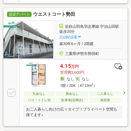
ウエストコート勢田
賃貸アパート
近鉄山田鳥羽志摩線 宇治山田駅
徒歩20分
その他の交通
築30年6ヶ月 / 2階建
三重県伊勢市勢田町
4.15
万円
管理費2,600円
なし
なし
2
1階 / 2DK（47.23m
）
礼金なし
敷金なし
二人暮らし
バス・トイレ別
駐車場(近隣含)
角部屋
お二人暮らし向けの広々タイプ！プライベート空間も
保てます♪