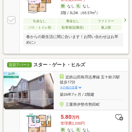
なし
なし
2
2階 / 3LDK（65.57m
）
礼金なし
敷金なし
ファミリー
バス・トイレ別
駐車場(近隣含)
最上階
春からの新生活に間に合います！お問い合わせはお早
めに♪
スター・ゲート・ヒルズ
賃貸アパート
近鉄山田鳥羽志摩線 五十鈴川駅
徒歩17分
その他の交通
築26年7ヶ月 / 2階建
三重県伊勢市勢田町
5.80
万円
管理費2,200円
なし
なし