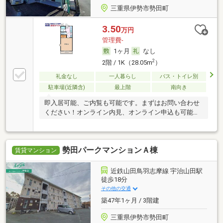
三重県伊勢市勢田町
3.50
万円
管理費-
1ヶ月
なし
2
2階 / 1K（28.05m
）
礼金なし
一人暮らし
バス・トイレ別
駐車場(近隣含)
最上階
南向き
即入居可能、ご内覧も可能です。まずはお問い合わせ
ください！オンライン内見、オンライン申込も可能で
す。
勢田パークマンションＡ棟
賃貸マンション
近鉄山田鳥羽志摩線 宇治山田駅
徒歩18分
その他の交通
築47年1ヶ月 / 3階建
三重県伊勢市勢田町