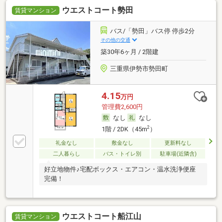
ウエストコート勢田
賃貸マンション
バス/「勢田」バス停 停歩2分
その他の交通
築30年6ヶ月 / 2階建
三重県伊勢市勢田町
4.15
万円
管理費2,600円
なし
なし
2
1階 / 2DK（45m
）
礼金なし
敷金なし
更新料なし
二人暮らし
バス・トイレ別
駐車場(近隣含)
好立地物件♪宅配ボックス・エアコン・温水洗浄便座
完備！
ウエストコート船江山
賃貸マンション