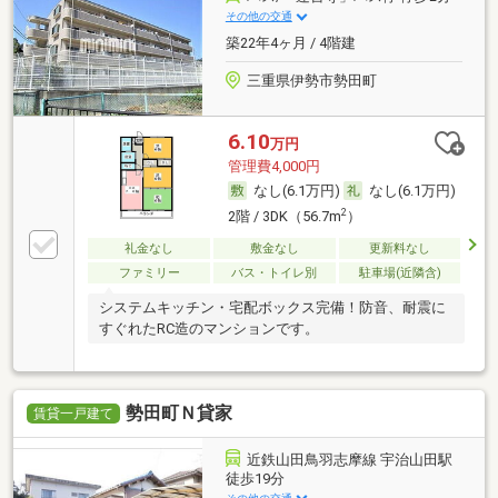
その他の交通
築22年4ヶ月 / 4階建
三重県伊勢市勢田町
6.10
万円
管理費4,000円
なし(6.1万円)
なし(6.1万円)
2
2階 / 3DK（56.7m
）
礼金なし
敷金なし
更新料なし
ファミリー
バス・トイレ別
駐車場(近隣含)
システムキッチン・宅配ボックス完備！防音、耐震に
すぐれたRC造のマンションです。
勢田町Ｎ貸家
賃貸一戸建て
近鉄山田鳥羽志摩線 宇治山田駅
徒歩19分