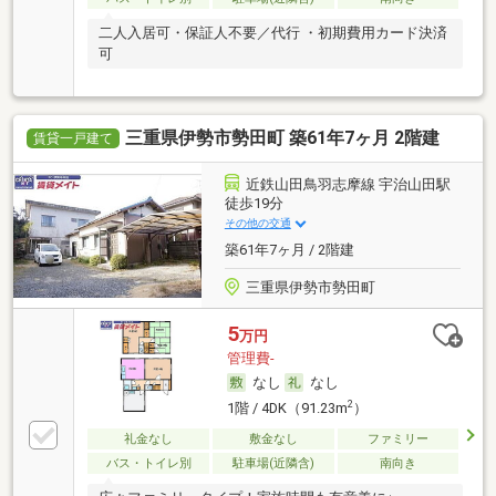
二人入居可・保証人不要／代行 ・初期費用カード決済
可
三重県伊勢市勢田町 築61年7ヶ月 2階建
賃貸一戸建て
近鉄山田鳥羽志摩線 宇治山田駅
徒歩19分
その他の交通
築61年7ヶ月 / 2階建
三重県伊勢市勢田町
5
万円
管理費-
なし
なし
2
1階 / 4DK（91.23m
）
礼金なし
敷金なし
ファミリー
バス・トイレ別
駐車場(近隣含)
南向き