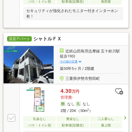
バス・トイレ別
駐車場(近隣含)
角部屋
セキュリティが強化されたモニター付きインターホン
有！
シャトルＦＸ
賃貸アパート
近鉄山田鳥羽志摩線 五十鈴川駅
徒歩19分
その他の交通
築30年5ヶ月 / 2階建
三重県伊勢市勢田町
4.30
万円
管理費-
なし
なし
2
2階 / 2DK（50m
）
礼金なし
敷金なし
二人暮らし
バス・トイレ別
駐車場(近隣含)
最上階