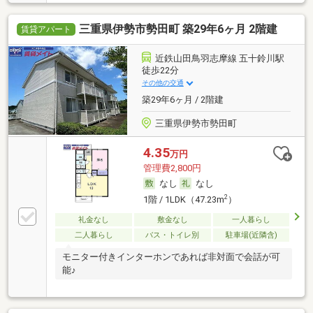
三重県伊勢市勢田町 築29年6ヶ月 2階建
賃貸アパート
近鉄山田鳥羽志摩線 五十鈴川駅
徒歩22分
その他の交通
築29年6ヶ月 / 2階建
三重県伊勢市勢田町
4.35
万円
管理費2,800円
なし
なし
2
1階 / 1LDK（47.23m
）
礼金なし
敷金なし
一人暮らし
二人暮らし
バス・トイレ別
駐車場(近隣含)
モニター付きインターホンであれば非対面で会話が可
能♪