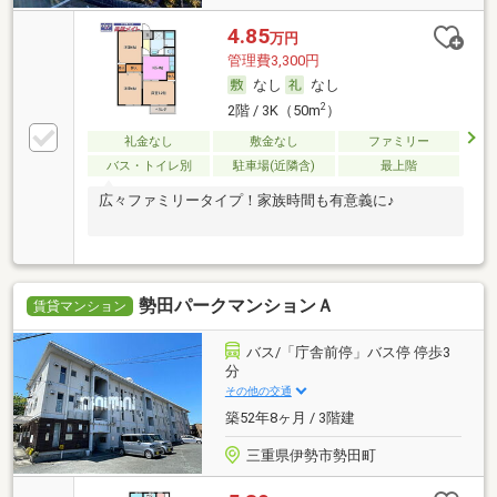
4.85
万円
管理費3,300円
なし
なし
2
2階 / 3K（50m
）
礼金なし
敷金なし
ファミリー
バス・トイレ別
駐車場(近隣含)
最上階
広々ファミリータイプ！家族時間も有意義に♪
勢田パークマンションＡ
賃貸マンション
バス/「庁舎前停」バス停 停歩3
分
その他の交通
築52年8ヶ月 / 3階建
三重県伊勢市勢田町