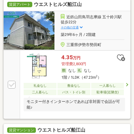
ウエストヒルズ船江山
賃貸アパート
近鉄山田鳥羽志摩線 五十鈴川駅
徒歩22分
その他の交通
築29年6ヶ月 / 2階建
三重県伊勢市勢田町
4.35
万円
管理費2,800円
なし
なし
2
1階 / 1LDK（47.23m
）
礼金なし
敷金なし
一人暮らし
二人暮らし
バス・トイレ別
駐車場(近隣含)
モニター付きインターホンであれば非対面で会話が可
能♪
ウエストヒルズ船江山
賃貸マンション