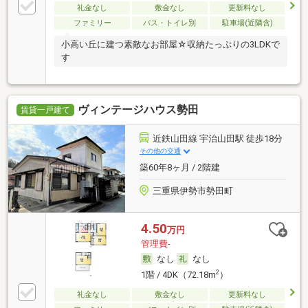
礼金なし
敷金なし
更新料なし
ファミリー
バス・トイレ別
駐車場(近隣含)
小高い丘に建つ素敵なお部屋☆収納たっぷりの3LDKで
す
ヴィンテージハウス勢田
賃貸一戸建て
近鉄山田線 宇治山田駅 徒歩18分
その他の交通
築60年8ヶ月 / 2階建
三重県伊勢市勢田町
4.50
万円
管理費-
なし
なし
2
1階 / 4DK（72.18m
）
礼金なし
敷金なし
更新料なし