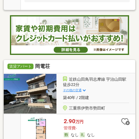
岡電荘
賃貸アパート
近鉄山田鳥羽志摩線 宇治山田駅
徒歩22分
その他の交通
築40年 / 2階建
三重県伊勢市勢田町
2.90
万円
管理費-
なし
なし