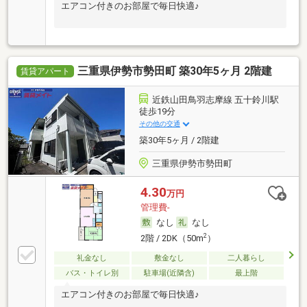
エアコン付きのお部屋で毎日快適♪
三重県伊勢市勢田町 築30年5ヶ月 2階建
賃貸アパート
近鉄山田鳥羽志摩線 五十鈴川駅
徒歩19分
その他の交通
築30年5ヶ月 / 2階建
三重県伊勢市勢田町
4.30
万円
管理費-
なし
なし
2
2階 / 2DK（50m
）
礼金なし
敷金なし
二人暮らし
バス・トイレ別
駐車場(近隣含)
最上階
エアコン付きのお部屋で毎日快適♪