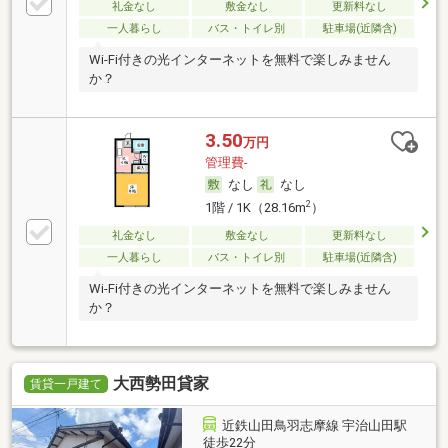
礼金なし
敷金なし
更新料なし
一人暮らし
バス・トイレ別
駐車場(近隣含)
Wi-Fi付きの光インターネットを無料で楽しみません
か？
3.50
万円
管理費-
なし
なし
2
1階 / 1K（28.16m
）
礼金なし
敷金なし
更新料なし
一人暮らし
バス・トイレ別
駐車場(近隣含)
Wi-Fi付きの光インターネットを無料で楽しみません
か？
大西勢田貸家
賃貸一戸建て
近鉄山田鳥羽志摩線 宇治山田駅
徒歩22分