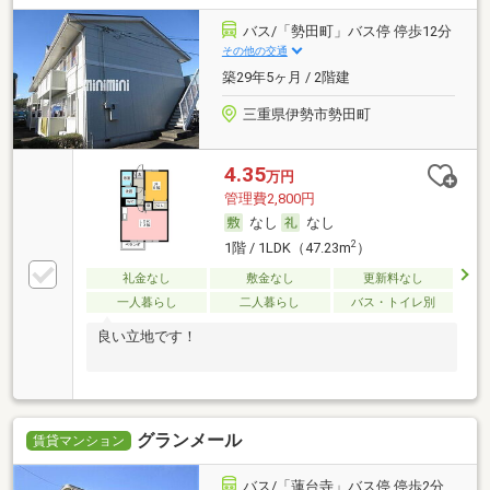
バス/「勢田町」バス停 停歩12分
その他の交通
築29年5ヶ月 / 2階建
三重県伊勢市勢田町
4.35
万円
管理費2,800円
なし
なし
2
1階 / 1LDK（47.23m
）
礼金なし
敷金なし
更新料なし
一人暮らし
二人暮らし
バス・トイレ別
良い立地です！
グランメール
賃貸マンション
バス/「蓮台寺」バス停 停歩2分