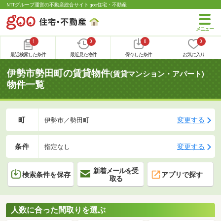
NTTグループ運営の不動産総合サイト goo住宅・不動産
1
0
0
0
最近検索した条件
最近見た物件
保存した条件
お気に入り
伊勢市勢田町の賃貸物件
(賃貸マンション・アパート)
物件一覧
町
変更する
伊勢市／勢田町
条件
変更する
指定なし
新着メールを受
検索条件を保存
アプリで探す
取る
人数に合った間取りを選ぶ