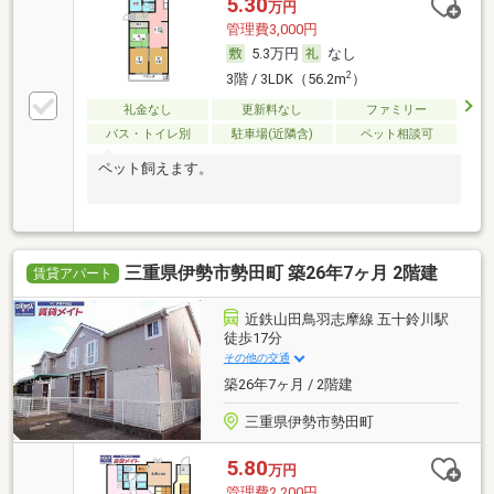
5.30
万円
管理費3,000円
5.3万円
なし
2
3階 / 3LDK（56.2m
）
礼金なし
更新料なし
ファミリー
バス・トイレ別
駐車場(近隣含)
ペット相談可
ペット飼えます。
三重県伊勢市勢田町 築26年7ヶ月 2階建
賃貸アパート
近鉄山田鳥羽志摩線 五十鈴川駅
徒歩17分
その他の交通
築26年7ヶ月 / 2階建
三重県伊勢市勢田町
5.80
万円
管理費2,200円