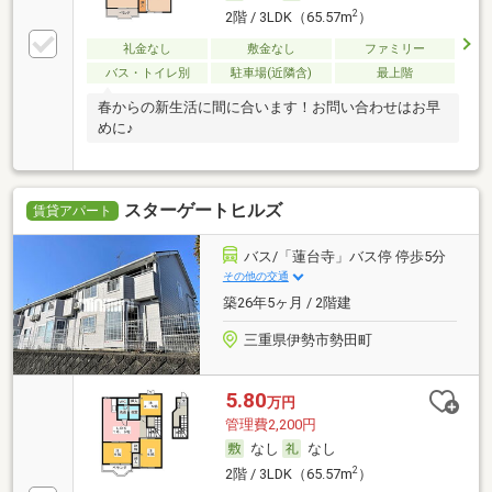
2
2階 / 3LDK（65.57m
）
礼金なし
敷金なし
ファミリー
バス・トイレ別
駐車場(近隣含)
最上階
春からの新生活に間に合います！お問い合わせはお早
めに♪
スターゲートヒルズ
賃貸アパート
バス/「蓮台寺」バス停 停歩5分
その他の交通
築26年5ヶ月 / 2階建
三重県伊勢市勢田町
5.80
万円
管理費2,200円
なし
なし
2
2階 / 3LDK（65.57m
）