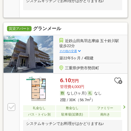
システムキッチンでお料理がはかどりますね♪
グランメール
賃貸アパート
近鉄山田鳥羽志摩線 五十鈴川駅
徒歩22分
その他の交通
築22年5ヶ月 / 4階建
三重県伊勢市勢田町
6.10
万円
管理費4,000円
なし(1ヶ月)
なし
2
2階 / 3DK（56.7m
）
礼金なし
敷金なし
ファミリー
バス・トイレ別
駐車場(近隣含)
南向き
システムキッチンでお料理がはかどりますね♪