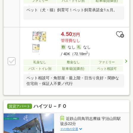
ファミリー
バス・トイレ別
駐車場(近隣含)
ペット（犬・猫）飼育可！ペット飼育承諾金1ヵ月。
4.50
万円
管理費なし
なし
なし
2
/ 4DK（72.18m
）
礼金なし
敷金なし
ファミリー
バス・トイレ別
駐車場(近隣含)
ペット相談可
ペット相談可・角部屋・最上階・日当り良好・閑静な
住宅街・保証人不要／代行
ハイツＵ－ＦＯ
賃貸アパート
近鉄山田鳥羽志摩線 宇治山田駅
徒歩22分
その他の交通