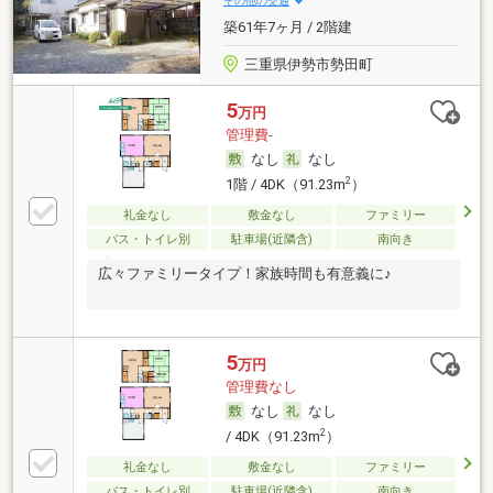
その他の交通
築61年7ヶ月 / 2階建
三重県伊勢市勢田町
5
万円
管理費-
なし
なし
2
1階 / 4DK（91.23m
）
礼金なし
敷金なし
ファミリー
バス・トイレ別
駐車場(近隣含)
南向き
広々ファミリータイプ！家族時間も有意義に♪
5
万円
管理費なし
なし
なし
2
/ 4DK（91.23m
）
礼金なし
敷金なし
ファミリー
バス・トイレ別
駐車場(近隣含)
南向き