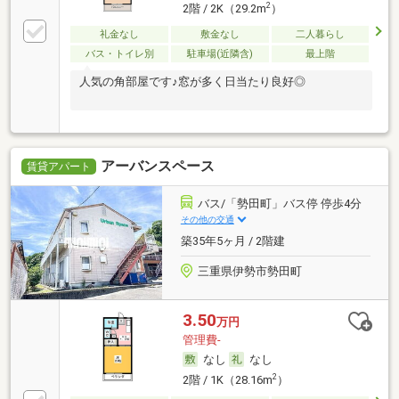
2
2階 / 2K（29.2m
）
礼金なし
敷金なし
二人暮らし
バス・トイレ別
駐車場(近隣含)
最上階
人気の角部屋です♪窓が多く日当たり良好◎
アーバンスペース
賃貸アパート
バス/「勢田町」バス停 停歩4分
その他の交通
築35年5ヶ月 / 2階建
三重県伊勢市勢田町
3.50
万円
管理費-
なし
なし
2
2階 / 1K（28.16m
）