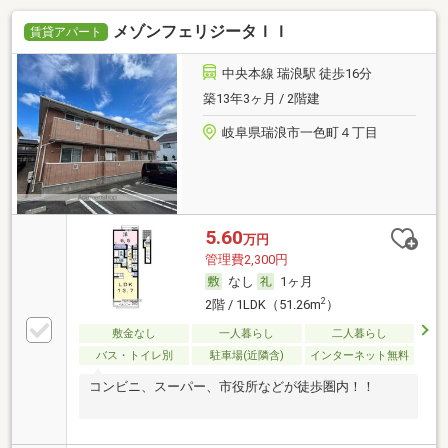
メゾンフェリジータＩＩ
賃貸アパート
中央本線 瑞浪駅 徒歩16分
築13年3ヶ月 / 2階建
岐阜県瑞浪市一色町４丁目
5.60
万円
管理費2,300円
なし
1ヶ月
2
2階 / 1LDK（51.26m
）
敷金なし
一人暮らし
二人暮らし
バス・トイレ別
駐車場(近隣含)
インターネット無料
コンビニ、スーパー、市役所などが徒歩圏内！！