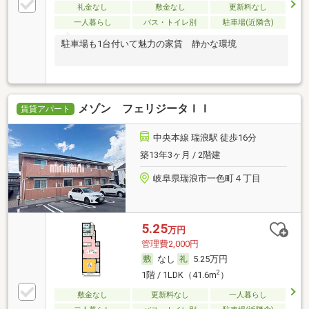
礼金なし
敷金なし
更新料なし
一人暮らし
バス・トイレ別
駐車場(近隣含)
駐車場も1台付いて魅力の家賃 静かな環境
メゾン フェリジータＩＩ
賃貸アパート
中央本線 瑞浪駅 徒歩16分
築13年3ヶ月 / 2階建
岐阜県瑞浪市一色町４丁目
5.25
万円
管理費2,000円
なし
5.25万円
2
1階 / 1LDK（41.6m
）
敷金なし
更新料なし
一人暮らし