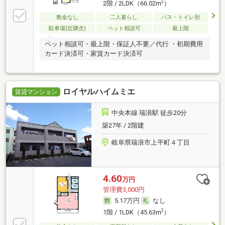
2
2階 / 2LDK（66.02m
）
敷金なし
二人暮らし
バス・トイレ別
駐車場(近隣含)
ペット相談可
最上階
ペット相談可・最上階・保証人不要／代行 ・初期費用
カード決済可・家賃カード決済可
ロイヤルハイムミエ
賃貸マンション
中央本線 瑞浪駅 徒歩20分
築27年 / 2階建
岐阜県瑞浪市上平町４丁目
4.60
万円
管理費3,000円
5.17万円
なし
2
1階 / 1LDK（45.63m
）