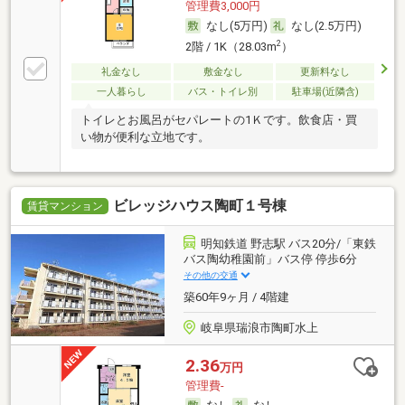
管理費3,000円
なし(5万円)
なし(2.5万円)
2
2階 / 1K（28.03m
）
礼金なし
敷金なし
更新料なし
一人暮らし
バス・トイレ別
駐車場(近隣含)
トイレとお風呂がセパレートの1Ｋです。飲食店・買
い物が便利な立地です。
ビレッジハウス陶町１号棟
賃貸マンション
明知鉄道 野志駅 バス20分/「東鉄
バス陶幼稚園前」バス停 停歩6分
その他の交通
築60年9ヶ月 / 4階建
岐阜県瑞浪市陶町水上
2.36
万円
管理費-