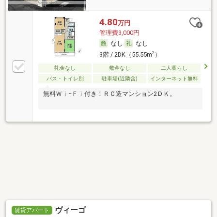
4.80
万円
管理費3,000円
なし
なし
2
3階 / 2DK（55.55m
）
礼金なし
敷金なし
二人暮らし
バス・トイレ別
駐車場(近隣含)
インターネット無料
無料Ｗｉ−Ｆｉ付き！ＲＣ造マンション2ＤＫ。
ヴィーゴ
賃貸アパート