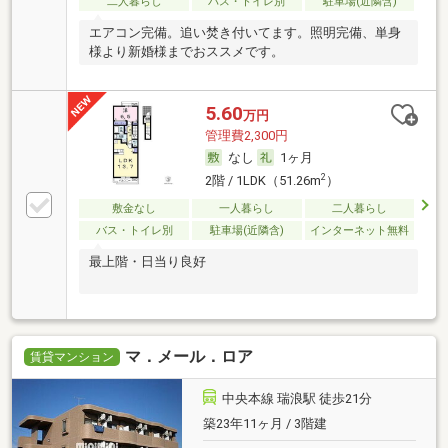
二人暮らし
バス・トイレ別
駐車場(近隣含)
エアコン完備。追い焚き付いてます。照明完備、単身
様より新婚様までおススメです。
5.60
万円
管理費2,300円
なし
1ヶ月
2
2階 / 1LDK（51.26m
）
敷金なし
一人暮らし
二人暮らし
バス・トイレ別
駐車場(近隣含)
インターネット無料
最上階・日当り良好
マ．メール．ロア
賃貸マンション
中央本線 瑞浪駅 徒歩21分
築23年11ヶ月 / 3階建