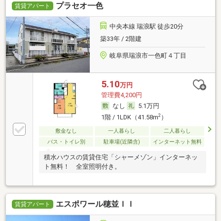
プラセオ一色
賃貸アパート
中央本線 瑞浪駅 徒歩20分
築33年 / 2階建
岐阜県瑞浪市一色町４丁目
5.10
万円
管理費4,200円
なし
5.1万円
2
1階 / 1LDK（41.58m
）
敷金なし
一人暮らし
二人暮らし
バス・トイレ別
駐車場(近隣含)
インターネット無料
積水ハウスの賃貸住宅「シャーメゾン」インターネッ
ト無料！ 全室照明付き。
エスポワール穂並ＩＩ
賃貸アパート