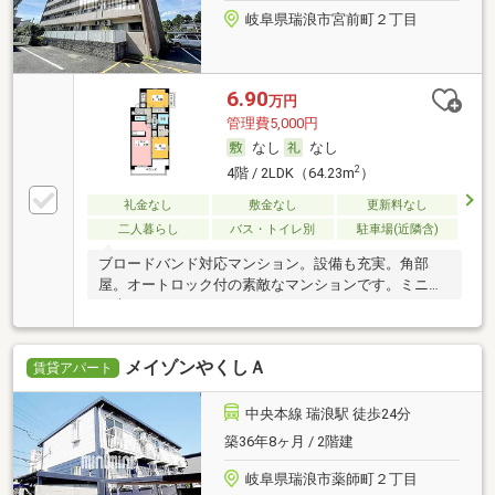
岐阜県瑞浪市宮前町２丁目
6.90
万円
管理費5,000円
なし
なし
2
4階 / 2LDK（64.23m
）
礼金なし
敷金なし
更新料なし
二人暮らし
バス・トイレ別
駐車場(近隣含)
ブロードバンド対応マンション。設備も充実。角部
屋。オートロック付の素敵なマンションです。ミニネ
ク光W
メイゾンやくしＡ
賃貸アパート
中央本線 瑞浪駅 徒歩24分
築36年8ヶ月 / 2階建
岐阜県瑞浪市薬師町２丁目