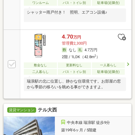
ワンルーム
バス・トイレ別
駐車場(近隣含)
シャッター雨戸付き！ 照明、エアコン設備♪
4.70
万円
管理費2,300円
なし
4.7万円
2
2階 / 1LDK（42.8m
）
敷金なし
更新料なし
一人暮らし
二人暮らし
バス・トイレ別
駐車場(近隣含)
瑞浪駅の北に位置し、静かな住環境です。お部屋の窓
から季節の移ろいを眺める事ができますよ。
テル大西
賃貸マンション
中央本線 瑞浪駅 徒歩9分
築19年6ヶ月 / 5階建