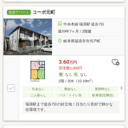
コーポ元町
賃貸アパート
中央本線 瑞浪駅 徒歩7分
築39年7ヶ月 / 2階建
岐阜県瑞浪市寺河戸町
3.60
万円
管理費3,000円
なし
なし
2
2階 / 2DK（33.39m
）
礼金なし
敷金なし
更新料なし
二人暮らし
バス・トイレ別
駐車場(近隣含)
瑞浪駅まで徒歩7分の好立地！日当たり良好で静かな
住環境です。