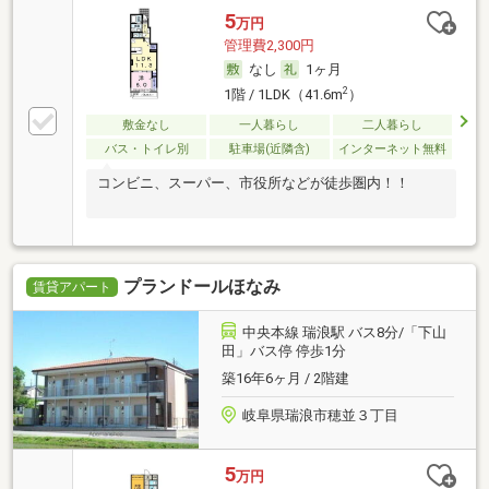
5
万円
管理費2,300円
なし
1ヶ月
2
1階 / 1LDK（41.6m
）
敷金なし
一人暮らし
二人暮らし
バス・トイレ別
駐車場(近隣含)
インターネット無料
コンビニ、スーパー、市役所などが徒歩圏内！！
プランドールほなみ
賃貸アパート
中央本線 瑞浪駅 バス8分/「下山
田」バス停 停歩1分
築16年6ヶ月 / 2階建
岐阜県瑞浪市穂並３丁目
5
万円