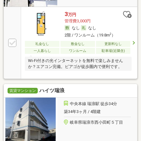
3
万円
管理費3,000円
なし
なし
2
2階 / ワンルーム（19.8m
）
礼金なし
敷金なし
更新料なし
一人暮らし
ワンルーム
駐車場(近隣含)
Wi-Fi付きの光インターネットを無料で楽しみません
か？エアコン完備。ピアゴが徒歩圏内で便利です。
ハイツ瑞浪
賃貸マンション
中央本線 瑞浪駅 徒歩34分
築34年3ヶ月 / 4階建
岐阜県瑞浪市西小田町５丁目