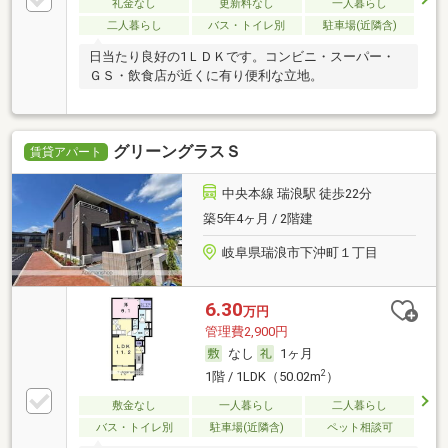
礼金なし
更新料なし
一人暮らし
二人暮らし
バス・トイレ別
駐車場(近隣含)
日当たり良好の1ＬＤＫです。コンビニ・スーパー・
ＧＳ・飲食店が近くに有り便利な立地。
グリーングラスＳ
賃貸アパート
中央本線 瑞浪駅 徒歩22分
築5年4ヶ月 / 2階建
岐阜県瑞浪市下沖町１丁目
6.30
万円
管理費2,900円
なし
1ヶ月
2
1階 / 1LDK（50.02m
）
敷金なし
一人暮らし
二人暮らし
バス・トイレ別
駐車場(近隣含)
ペット相談可