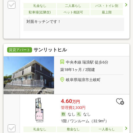
礼金なし
二人暮らし
バス・トイレ別
駐車場(近隣含)
ペット相談可
最上階
対面キッチンです！
サンリットヒル
賃貸アパート
中央本線 瑞浪駅 徒歩6分
築18年1ヶ月 / 2階建
岐阜県瑞浪市土岐町
4.60
万円
管理費2,300円
なし
なし
2
1階 / ワンルーム（32.9m
）
礼金なし
敷金なし
一人暮らし