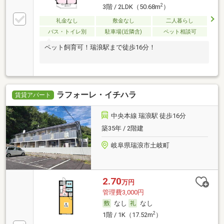
2
3階 / 2LDK（50.68m
）
礼金なし
敷金なし
二人暮らし
バス・トイレ別
駐車場(近隣含)
ペット相談可
ペット飼育可！瑞浪駅まで徒歩16分！
ラフォーレ・イチハラ
賃貸アパート
中央本線 瑞浪駅 徒歩16分
築35年 / 2階建
岐阜県瑞浪市土岐町
2.70
万円
管理費3,000円
なし
なし
2
1階 / 1K（17.52m
）