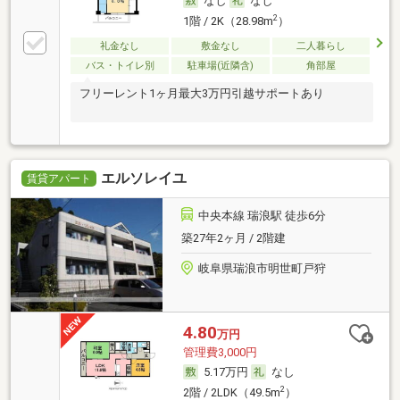
なし
なし
2
1階 / 2K（28.98m
）
礼金なし
敷金なし
二人暮らし
バス・トイレ別
駐車場(近隣含)
角部屋
フリーレント1ヶ月最大3万円引越サポートあり
エルソレイユ
賃貸アパート
中央本線 瑞浪駅 徒歩6分
築27年2ヶ月 / 2階建
岐阜県瑞浪市明世町戸狩
4.80
万円
管理費3,000円
5.17万円
なし
2
2階 / 2LDK（49.5m
）