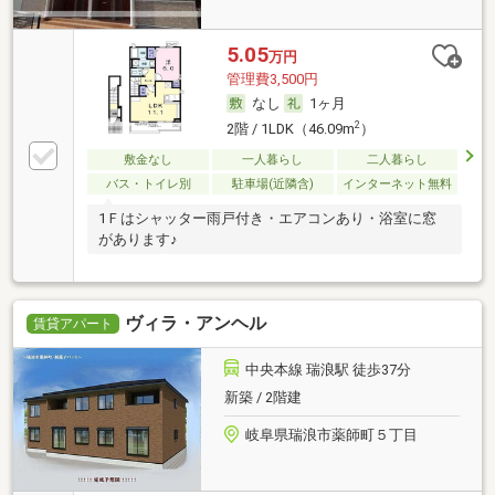
5.05
万円
管理費3,500円
なし
1ヶ月
2
2階 / 1LDK（46.09m
）
敷金なし
一人暮らし
二人暮らし
バス・トイレ別
駐車場(近隣含)
インターネット無料
1Ｆはシャッター雨戸付き・エアコンあり・浴室に窓
があります♪
ヴィラ・アンヘル
賃貸アパート
中央本線 瑞浪駅 徒歩37分
新築 / 2階建
岐阜県瑞浪市薬師町５丁目