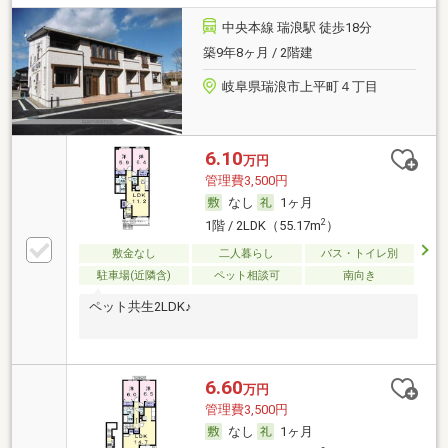
中央本線 瑞浪駅 徒歩18分
築9年8ヶ月 / 2階建
岐阜県瑞浪市上平町４丁目
6.10
万円
管理費3,500円
なし
1ヶ月
2
1階 / 2LDK（55.17m
）
敷金なし
二人暮らし
バス・トイレ別
駐車場(近隣含)
ペット相談可
南向き
ペット共生2LDK♪
6.60
万円
管理費3,500円
なし
1ヶ月