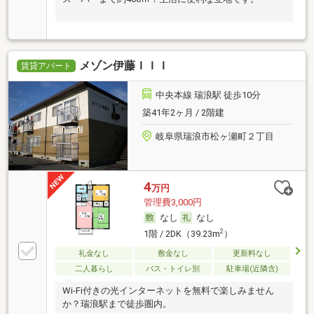
メゾン伊藤ＩＩＩ
賃貸アパート
中央本線 瑞浪駅 徒歩10分
築41年2ヶ月 / 2階建
岐阜県瑞浪市松ヶ瀬町２丁目
4
万円
管理費3,000円
なし
なし
2
1階 / 2DK（39.23m
）
礼金なし
敷金なし
更新料なし
二人暮らし
バス・トイレ別
駐車場(近隣含)
Wi-Fi付きの光インターネットを無料で楽しみません
か？瑞浪駅まで徒歩圏内。