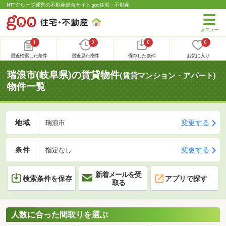
NTTグループ運営の不動産総合サイト goo住宅・不動産
1
0
0
0
最近検索した条件
最近見た物件
保存した条件
お気に入り
瑞浪市(岐阜県)の賃貸物件
(賃貸マンション・アパート)
物件一覧
地域
変更する
瑞浪市
条件
変更する
指定なし
新着メールを受
検索条件を保存
アプリで探す
取る
人数に合った間取りを選ぶ