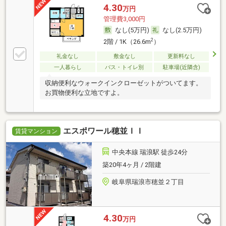
4.30
万円
管理費3,000円
なし(5万円)
なし(2.5万円)
2
2階 / 1K（26.6m
）
礼金なし
敷金なし
更新料なし
一人暮らし
バス・トイレ別
駐車場(近隣含)
収納便利なウォークインクローゼットがついてます。
お買物便利な立地ですよ。
エスポワール穂並ＩＩ
賃貸マンション
中央本線 瑞浪駅 徒歩24分
築20年4ヶ月 / 2階建
岐阜県瑞浪市穂並２丁目
4.30
万円