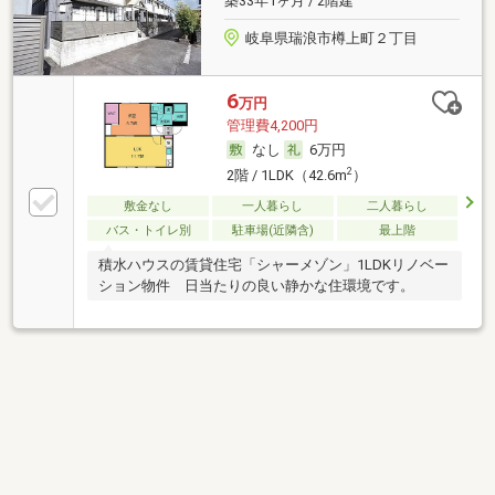
築33年1ヶ月 / 2階建
岐阜県瑞浪市樽上町２丁目
6
万円
管理費4,200円
なし
6万円
2
2階 / 1LDK（42.6m
）
敷金なし
一人暮らし
二人暮らし
バス・トイレ別
駐車場(近隣含)
最上階
積水ハウスの賃貸住宅「シャーメゾン」1LDKリノベー
ション物件 日当たりの良い静かな住環境です。