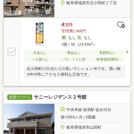
岐阜県瑞浪市北小田町２丁目
4
万円
管理費2,400円
なし
なし
2
1階 / 1K（25.97m
）
礼金なし
敷金なし
更新料なし
一人暮らし
バス・トイレ別
駐車場(近隣含)
北小田町の日当たりの良いマンション1Kです。買い物
やR19号にアクセス便利な立地です。
サニーレジデンス２号館
賃貸アパート
中央本線 瑞浪駅 徒歩22分
築12年6ヶ月 / 2階建
岐阜県瑞浪市山田町