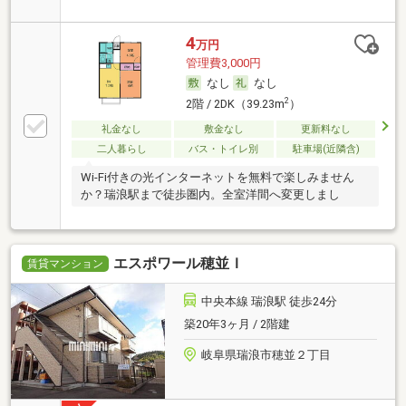
4
万円
管理費3,000円
なし
なし
2
2階 / 2DK（39.23m
）
礼金なし
敷金なし
更新料なし
二人暮らし
バス・トイレ別
駐車場(近隣含)
Wi-Fi付きの光インターネットを無料で楽しみません
か？瑞浪駅まで徒歩圏内。全室洋間へ変更しまし
エスポワール穂並Ｉ
賃貸マンション
中央本線 瑞浪駅 徒歩24分
築20年3ヶ月 / 2階建
岐阜県瑞浪市穂並２丁目