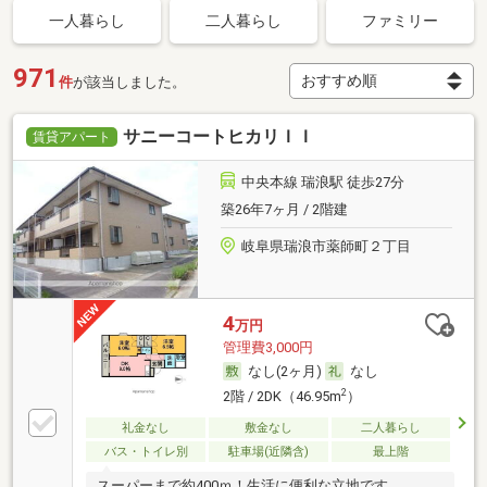
一人暮らし
二人暮らし
ファミリー
971
件
が該当しました。
サニーコートヒカリＩＩ
賃貸アパート
中央本線 瑞浪駅 徒歩27分
築26年7ヶ月 / 2階建
岐阜県瑞浪市薬師町２丁目
4
万円
管理費3,000円
なし(2ヶ月)
なし
2
2階 / 2DK（46.95m
）
礼金なし
敷金なし
二人暮らし
バス・トイレ別
駐車場(近隣含)
最上階
スーパーまで約400ｍ！生活に便利な立地です。