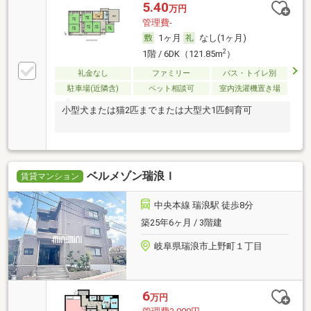
5.40
万円
管理費-
1ヶ月
なし(1ヶ月)
2
1階 / 6DK（121.85m
）
礼金なし
ファミリー
バス・トイレ別
駐車場(近隣含)
ペット相談可
室内洗濯機置き場
小型犬または猫2匹までまたは大型犬1匹飼育可
ベルメゾン瑞浪Ｉ
賃貸マンション
中央本線 瑞浪駅 徒歩8分
築25年6ヶ月 / 3階建
岐阜県瑞浪市上野町１丁目
6
万円