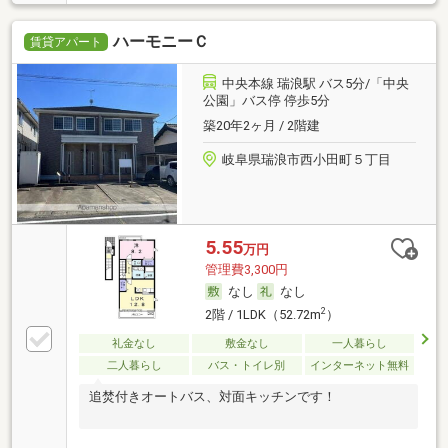
ハーモニーＣ
賃貸アパート
中央本線 瑞浪駅 バス5分/「中央
公園」バス停 停歩5分
築20年2ヶ月 / 2階建
岐阜県瑞浪市西小田町５丁目
5.55
万円
管理費3,300円
なし
なし
2
2階 / 1LDK（52.72m
）
礼金なし
敷金なし
一人暮らし
二人暮らし
バス・トイレ別
インターネット無料
追焚付きオートバス、対面キッチンです！