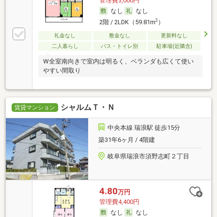
管理費3,000円
なし
なし
2
2階 / 2LDK（59.81m
）
礼金なし
敷金なし
更新料なし
二人暮らし
バス・トイレ別
駐車場(近隣含)
W全室南向きで室内は明るく、ベランダも広くて使い
やすい間取り
シャルムＴ・Ｎ
賃貸マンション
中央本線 瑞浪駅 徒歩15分
築31年6ヶ月 / 4階建
岐阜県瑞浪市須野志町２丁目
4.80
万円
管理費4,400円
なし
なし