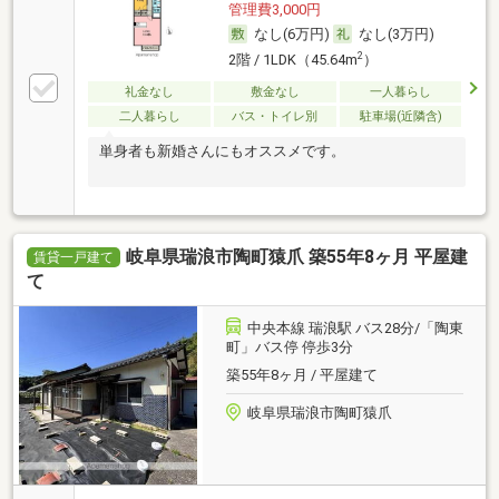
管理費3,000円
なし(6万円)
なし(3万円)
2
2階 / 1LDK（45.64m
）
礼金なし
敷金なし
一人暮らし
二人暮らし
バス・トイレ別
駐車場(近隣含)
単身者も新婚さんにもオススメです。
岐阜県瑞浪市陶町猿爪 築55年8ヶ月 平屋建
賃貸一戸建て
て
中央本線 瑞浪駅 バス28分/「陶東
町」バス停 停歩3分
築55年8ヶ月 / 平屋建て
岐阜県瑞浪市陶町猿爪