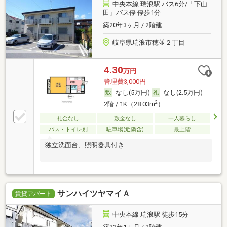
中央本線 瑞浪駅 バス6分/「下山
田」バス停 停歩1分
築20年3ヶ月 / 2階建
岐阜県瑞浪市穂並２丁目
4.30
万円
管理費3,000円
なし(5万円)
なし(2.5万円)
2
2階 / 1K（28.03m
）
礼金なし
敷金なし
一人暮らし
バス・トイレ別
駐車場(近隣含)
最上階
独立洗面台、照明器具付き
サンハイツヤマイＡ
賃貸アパート
中央本線 瑞浪駅 徒歩15分