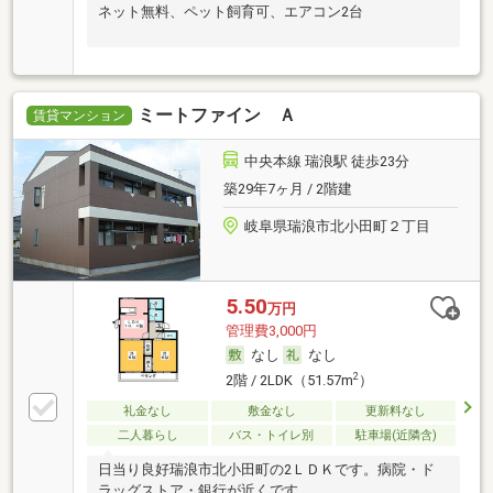
ネット無料、ペット飼育可、エアコン2台
ミートファイン Ａ
賃貸マンション
中央本線 瑞浪駅 徒歩23分
築29年7ヶ月 / 2階建
岐阜県瑞浪市北小田町２丁目
5.50
万円
管理費3,000円
なし
なし
2
2階 / 2LDK（51.57m
）
礼金なし
敷金なし
更新料なし
二人暮らし
バス・トイレ別
駐車場(近隣含)
日当り良好瑞浪市北小田町の2ＬＤＫです。病院・ド
ラッグストア・銀行が近くです。