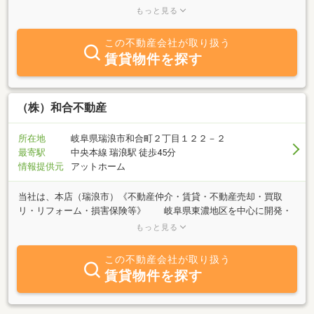
ってもらえる、 ワクワクしながらお家を探せる、そんなお店づくり
もっと見る
を心掛けています。
この不動産会社が取り扱う
賃貸物件を探す
（株）和合不動産
所在地
岐阜県瑞浪市和合町２丁目１２２－２
最寄駅
中央本線 瑞浪駅 徒歩45分
情報提供元
アットホーム
当社は、本店（瑞浪市）《不動産仲介・賃貸・不動産売却・買取
リ・リフォーム・損害保険等》 岐阜県東濃地区を中心に開発・
造成から買取・売買仲介まで不動産の様々なニーズに対応できるサ
もっと見る
ービスを提供しております。東濃地区で満足の行く家探しなら当社
にご相談ください。また、中古住宅や住宅用地などお探しのお客様
この不動産会社が取り扱う
が多く、不動産の処分・売却をお考えの際は是非とも当社にご連絡
賃貸物件を探す
ください。