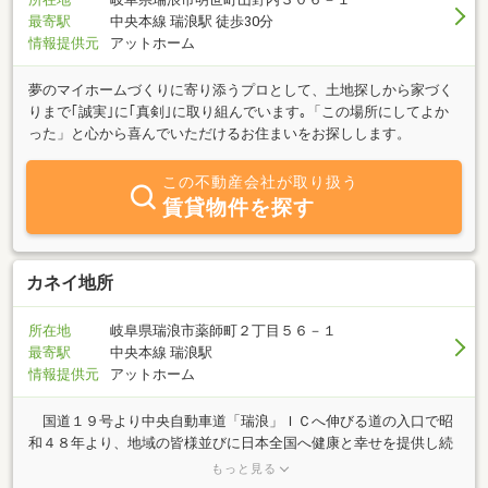
最寄駅
中央本線 瑞浪駅 徒歩30分
情報提供元
アットホーム
夢のマイホームづくりに寄り添うプロとして、土地探しから家づく
りまで｢誠実｣に｢真剣｣に取り組んでいます｡「この場所にしてよか
った」と心から喜んでいただけるお住まいをお探しします。
この不動産会社が取り扱う
賃貸物件を探す
カネイ地所
所在地
岐阜県瑞浪市薬師町２丁目５６－１
最寄駅
中央本線 瑞浪駅
情報提供元
アットホーム
国道１９号より中央自動車道「瑞浪」ＩＣへ伸びる道の入口で昭
和４８年より、地域の皆様並びに日本全国へ健康と幸せを提供し続
けるヘルシードライブイン「美濃廣庵の店舗内」におきまして当社
もっと見る
は「確かな資産」である不動産のご相談を承っております。 豊か