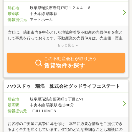
や返済期間、金融機関の選択に迷う。◆将来のライフプランとの整
合性について・家族構成の変化や転勤の可能性など、将来のライフ
所在地
岐阜県瑞浪市寺河戸町１２４４－６
スタイルとの適合性。◆物件の立地について・通勤・通学の利便
最寄駅
中央本線 瑞浪駅
性、周辺環境（治安、生活施設の有無）、地価の動向など。皆様と
情報提供元
アットホーム
の出会いを心よりお待ちしております。
当社は、瑞浪市内を中心とした地域密着型不動産の売買仲介を主と
して事業を行っております。不動産業の売買仲介は、売主側・買主
側の立場が相反いたします。双方納得できるよう調整役が私たちの
もっと見る
仕事となります。双方少しでもご理解いただけるよう日々努力して
おります。また、瑞浪駅周辺の駐車場の管理業務・仲介業務・テナ
この不動産会社が取り扱う
ント物件の仲介業務及び、自社物件の賃貸マンションの入居者の斡
賃貸物件を探す
旋業務などを行っております。瑞浪市内の不動産は、当社へご相談
ください。
ハウスドゥ 瑞浪 株式会社グッドライフエステート
所在地
岐阜県瑞浪市薬師町３丁目27-1
最寄駅
中央本線 瑞浪駅 徒歩30分
情報提供元
LIFULL HOME'S
お客様のご要望に真摯に耳を傾け、本当に必要な情報をご提供でき
るよう全力を尽くしています。住宅のどんな些細なことも相談にの