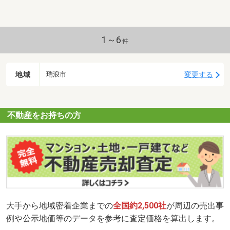
1～6
件
地域
変更する
瑞浪市
不動産をお持ちの方
大手から地域密着企業までの
全国約2,500社
が周辺の売出事
例や公示地価等のデータを参考に査定価格を算出します。