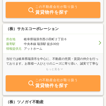
な緑、静かな住環境、日本列島の臍にあたる岐阜県東濃地域の不動
この不動産会社が取り扱う
産は当社におまかせください。買取も強化しております。不動産関
賃貸物件を探す
係でお悩みの方是非、ご相談下さい。お待ちいたしております。カ
ネイ地所ホームページもございます。未公開物件も自社HP（右HPア
イコンクリック）から確認出来ます。是非お問い合わせフォーム、
お電話にてご連絡くださいませ。お待ちいたしております。
（株）サカエコーポレーション
所在地
岐阜県瑞浪市西小田町２丁目６
最寄駅
中央本線 瑞浪駅 徒歩30分
情報提供元
アットホーム
当社では岐阜県瑞浪市を中心に、不動産の売買・賃貸の仲介を行っ
ております。お客様一人ひとりのニーズに寄り添い、誠実で丁寧な
対応を心がけ、理想の物件との出会いを全力でサポートいたしま
もっと見る
す。お客様の背景をヒアリングさせて頂き、以下のお悩みについて
もアドバイスをさせて頂きます。◆物件の種類について・新築か中
この不動産会社が取り扱う
古か、マンションか一戸建てか、購入か賃貸か自分に最適な選択が
賃貸物件を探す
分からない。◆費用について・物件を購入する場合、借りる場合の
契約時や毎月かかる費用が分からない。◆予算の設定について・自
分の収入や生活費を考慮し、どれくらいの予算で購入するべきか。
◆住宅ローンの選択について・金利タイプ（固定金利、変動金利）
（株）ツノガイ不動産