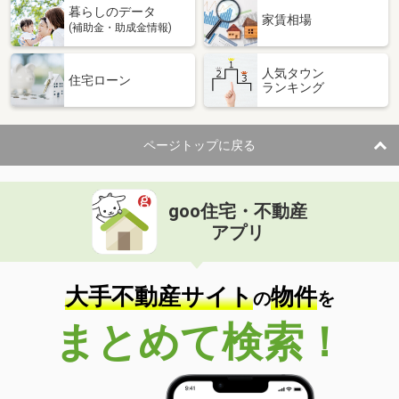
暮らしのデータ
家賃相場
(補助金・助成金情報)
人気タウン
住宅ローン
ランキング
ページトップに戻る
goo住宅・不動産
アプリ
大手不動産サイト
物件
の
を
まとめて検索！