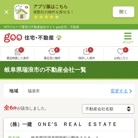
アプリ版はこちら
開く
複数社の物件を探せる！
NTTグループ運営の不動産総合サイト goo住宅・不動産
0
0
0
0
最近検索した条件
最近見た物件
保存した条件
お気に入り
岐阜県瑞浪市の不動産会社一覧
地域
変更する
瑞浪市
全6
件
が該当しました。
（株）一建 ＯＮＥ’Ｓ ＲＥＡＬ ＥＳＴＡＴＥ
所在地
岐阜県瑞浪市明世町山野内３０６－１