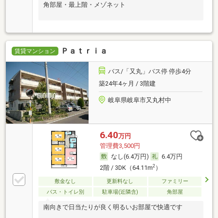
角部屋・最上階・メゾネット
Ｐａｔｒｉａ
賃貸マンション
バス/「又丸」バス停 停歩4分
築24年4ヶ月 / 3階建
岐阜県岐阜市又丸村中
6.40
万円
管理費3,500円
なし(6.4万円)
6.4万円
2
2階 / 3DK（64.11m
）
敷金なし
更新料なし
ファミリー
バス・トイレ別
駐車場(近隣含)
角部屋
南向きで日当たりが良く明るいお部屋で快適です