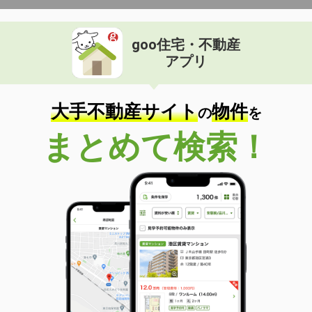
goo住宅・不動産
アプリ
大手不動産サイト
物件
の
を
まとめて検索！