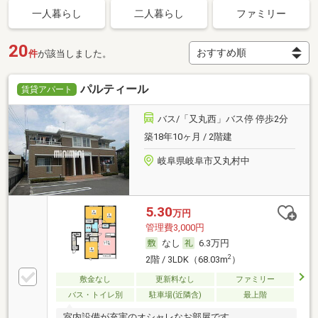
一人暮らし
二人暮らし
ファミリー
20
件
が該当しました。
パルティール
賃貸アパート
バス/「又丸西」バス停 停歩2分
築18年10ヶ月 / 2階建
岐阜県岐阜市又丸村中
5.30
万円
管理費3,000円
なし
6.3万円
2
2階 / 3LDK（68.03m
）
敷金なし
更新料なし
ファミリー
バス・トイレ別
駐車場(近隣含)
最上階
室内設備が充実のオシャレなお部屋です。