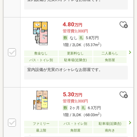
4.80
万円
管理費3,000円
なし
5.8万円
2
1階 / 2LDK（55.37m
）
敷金なし
更新料なし
二人暮らし
バス・トイレ別
駐車場(近隣含)
角部屋
室内設備が充実のオシャレなお部屋です。
5.30
万円
管理費3,000円
2ヶ月
6.3万円
2
1階 / 3LDK（68.03m
）
ファミリー
バス・トイレ別
駐車場(近隣含)
最上階
角部屋
南向き