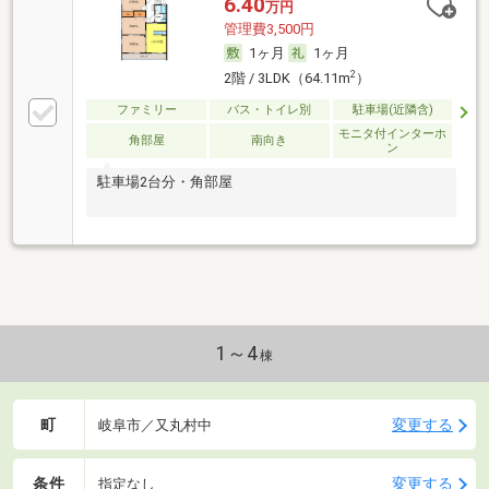
6.40
万円
管理費3,500円
1ヶ月
1ヶ月
2
2階 / 3LDK（64.11m
）
ファミリー
バス・トイレ別
駐車場(近隣含)
モニタ付インターホ
角部屋
南向き
ン
駐車場2台分・角部屋
1～4
棟
町
変更する
岐阜市／又丸村中
条件
変更する
指定なし