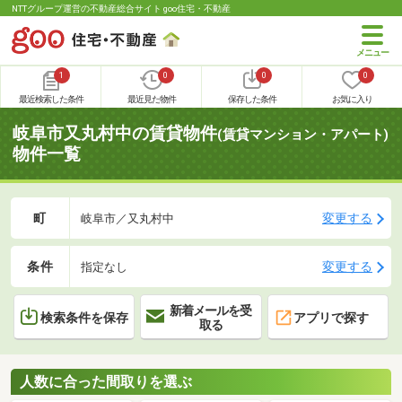
NTTグループ運営の不動産総合サイト goo住宅・不動産
1
0
0
0
最近検索した条件
最近見た物件
保存した条件
お気に入り
岐阜市又丸村中の賃貸物件
(賃貸マンション・アパート)
物件一覧
町
変更する
岐阜市／又丸村中
条件
変更する
指定なし
新着メールを受
検索条件を保存
アプリで探す
取る
人数に合った間取りを選ぶ