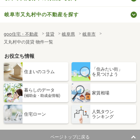
岐阜市又丸村中の不動産を探す
goo住宅・不動産
賃貸
岐阜県
岐阜市
又丸村中の賃貸 物件一覧
お役立ち情報
「住みたい街」
住まいのコラム
を見つけよう
暮らしのデータ
家賃相場
(補助金・助成金情報)
人気タウン
住宅ローン
ランキング
ページトップに戻る