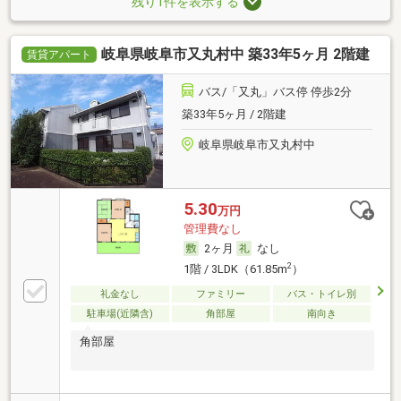
残り1件を表示する
岐阜県岐阜市又丸村中 築33年5ヶ月 2階建
賃貸アパート
バス/「又丸」バス停 停歩2分
築33年5ヶ月 / 2階建
岐阜県岐阜市又丸村中
5.30
万円
管理費なし
2ヶ月
なし
2
1階 / 3LDK（61.85m
）
礼金なし
ファミリー
バス・トイレ別
駐車場(近隣含)
角部屋
南向き
角部屋