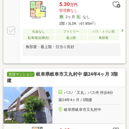
5.30
万円
管理費なし
2ヶ月
なし
2
2階 / 3LDK（61.85m
）
礼金なし
ファミリー
バス・トイレ別
駐車場(近隣含)
最上階
角部屋
角部屋・最上階・日当り良好
岐阜県岐阜市又丸村中 築24年4ヶ月 3階
賃貸マンション
建
バス/「又丸」バス停 停歩8分
築24年4ヶ月 / 3階建
岐阜県岐阜市又丸村中