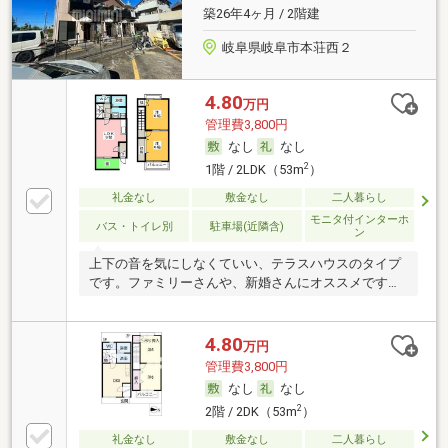
築26年4ヶ月 / 2階建
岐阜県岐阜市本荘西２
4.80
万円
管理費3,800円
なし
なし
2
1階 / 2LDK（53m
）
礼金なし
敷金なし
二人暮らし
モニタ付インターホ
バス・トイレ別
駐車場(近隣含)
ン
上下の音を気にしなくていい、テラスハウスのタイプ
です。ファミリーさんや、新婚さんにオススメです
よ。
4.80
万円
管理費3,800円
なし
なし
2
2階 / 2DK（53m
）
礼金なし
敷金なし
二人暮らし