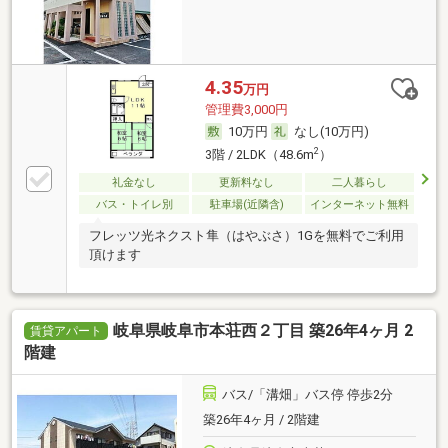
4.35
万円
管理費3,000円
10万円
なし(10万円)
2
3階 / 2LDK（48.6m
）
礼金なし
更新料なし
二人暮らし
バス・トイレ別
駐車場(近隣含)
インターネット無料
フレッツ光ネクスト隼（はやぶさ）1Gを無料でご利用
頂けます
岐阜県岐阜市本荘西２丁目 築26年4ヶ月 2
賃貸アパート
階建
バス/「溝畑」バス停 停歩2分
築26年4ヶ月 / 2階建