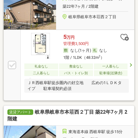
築22年7ヶ月 / 2階建
岐阜県岐阜市本荘西２丁目
5
万円
管理費3,500円
なし(1ヶ月)
なし
2
1階 / 1LDK（48.32m
）
礼金なし
敷金なし
一人暮らし
二人暮らし
バス・トイレ別
駐車場(近隣含)
ＪＲ西岐阜駅徒歩圏内の好立地 広めの1ＬＤＫタ
イプ 駐車場契約必須
岐阜県岐阜市本荘西２丁目 築22年7ヶ月 2
賃貸アパート
階建
東海道本線 西岐阜駅 徒歩15分