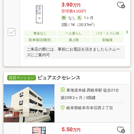
3.90
万円
管理費4,500円
なし
1ヶ月
2
2階 / 1K（20.37m
）
敷金なし
一人暮らし
バス・トイレ別
駐車場(近隣含)
最上階
駐輪場
ご来店の際には、事前にお電話を頂きましたらスムー
ズにご案内可
ピュアエクセレンス
賃貸マンション
東海道本線 西岐阜駅 徒歩21分
築25年2ヶ月 / 3階建
岐阜県岐阜市本荘西２丁目
5.50
万円