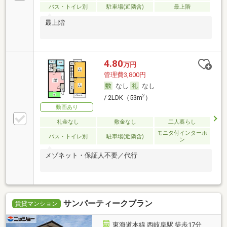
バス・トイレ別
駐車場(近隣含)
最上階
最上階
4.80
万円
管理費3,800円
なし
なし
2
/ 2LDK（53m
）
動画あり
礼金なし
敷金なし
二人暮らし
モニタ付インターホ
バス・トイレ別
駐車場(近隣含)
ン
メゾネット・保証人不要／代行
サンパーティークブラン
賃貸マンション
東海道本線 西岐阜駅 徒歩17分