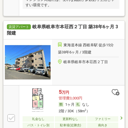
すい環境です。
岐阜県岐阜市本荘西２丁目 築38年6ヶ月 3
賃貸アパート
階建
東海道本線 西岐阜駅 徒歩15分
築38年6ヶ月 / 3階建
岐阜県岐阜市本荘西２丁目
5
万円
管理費3,000円
1ヶ月
なし
2
2階 / 3DK（58m
）
礼金なし
更新料なし
ファミリー
バス・トイレ別
駐車場(近隣含)
南向き