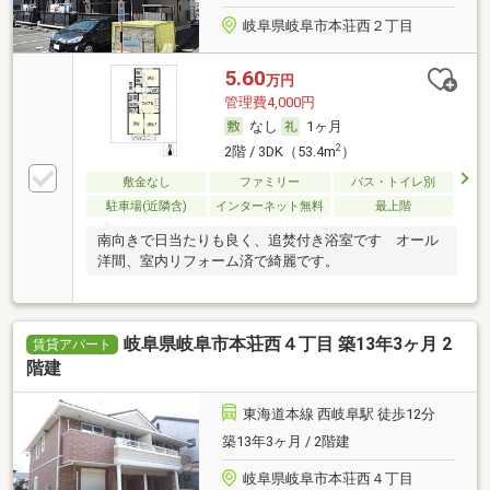
岐阜県岐阜市本荘西２丁目
5.60
万円
管理費4,000円
なし
1ヶ月
2
2階 / 3DK（53.4m
）
敷金なし
ファミリー
バス・トイレ別
駐車場(近隣含)
インターネット無料
最上階
南向きで日当たりも良く、追焚付き浴室です オール
洋間、室内リフォーム済で綺麗です。
岐阜県岐阜市本荘西４丁目 築13年3ヶ月 2
賃貸アパート
階建
東海道本線 西岐阜駅 徒歩12分
築13年3ヶ月 / 2階建
岐阜県岐阜市本荘西４丁目