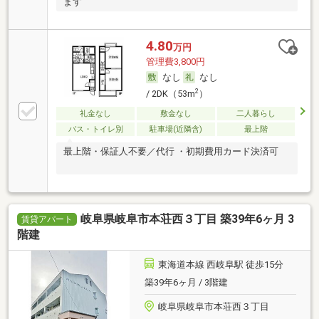
ます
4.80
万円
管理費3,800円
なし
なし
2
/ 2DK（53m
）
礼金なし
敷金なし
二人暮らし
バス・トイレ別
駐車場(近隣含)
最上階
最上階・保証人不要／代行 ・初期費用カード決済可
岐阜県岐阜市本荘西３丁目 築39年6ヶ月 3
賃貸アパート
階建
東海道本線 西岐阜駅 徒歩15分
築39年6ヶ月 / 3階建
岐阜県岐阜市本荘西３丁目