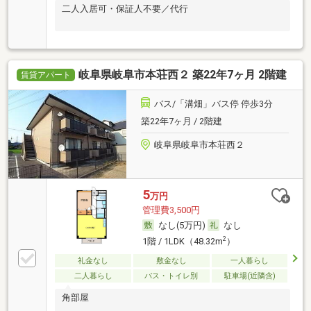
二人入居可・保証人不要／代行
岐阜県岐阜市本荘西２ 築22年7ヶ月 2階建
賃貸アパート
バス/「溝畑」バス停 停歩3分
築22年7ヶ月 / 2階建
岐阜県岐阜市本荘西２
5
万円
管理費3,500円
なし(5万円)
なし
2
1階 / 1LDK（48.32m
）
礼金なし
敷金なし
一人暮らし
二人暮らし
バス・トイレ別
駐車場(近隣含)
角部屋