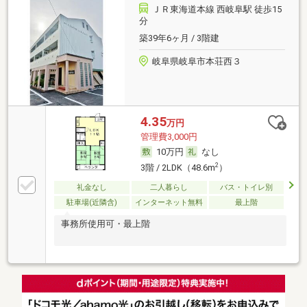
ＪＲ東海道本線 西岐阜駅 徒歩15
分
築39年6ヶ月 / 3階建
岐阜県岐阜市本荘西３
4.35
万円
管理費3,000円
10万円
なし
2
3階 / 2LDK（48.6m
）
礼金なし
二人暮らし
バス・トイレ別
駐車場(近隣含)
インターネット無料
最上階
事務所使用可・最上階