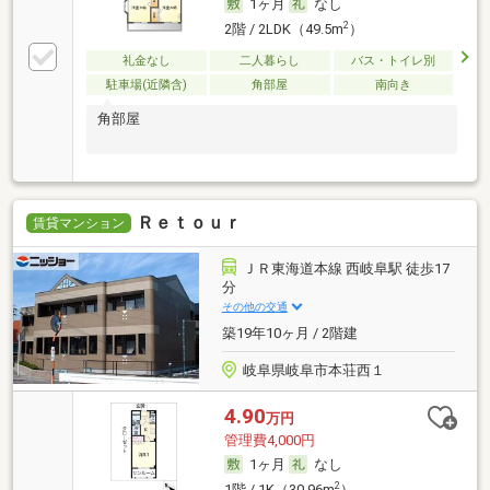
1ヶ月
なし
2
2階 / 2LDK（49.5m
）
礼金なし
二人暮らし
バス・トイレ別
駐車場(近隣含)
角部屋
南向き
角部屋
Ｒｅｔｏｕｒ
賃貸マンション
ＪＲ東海道本線 西岐阜駅 徒歩17
分
その他の交通
築19年10ヶ月 / 2階建
岐阜県岐阜市本荘西１
4.90
万円
管理費4,000円
1ヶ月
なし
2
1階 / 1K（30.96m
）