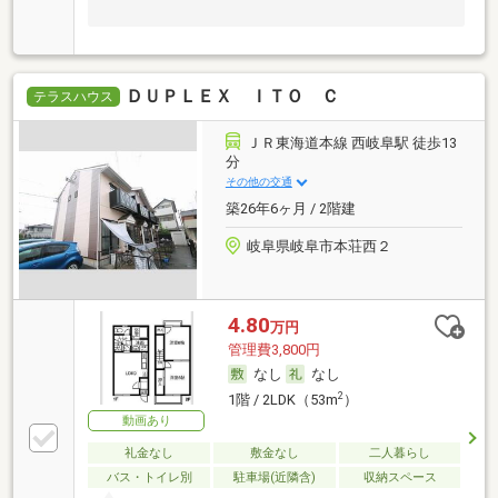
ＤＵＰＬＥＸ ＩＴＯ Ｃ
テラスハウス
ＪＲ東海道本線 西岐阜駅 徒歩13
分
その他の交通
築26年6ヶ月 / 2階建
岐阜県岐阜市本荘西２
4.80
万円
管理費3,800円
なし
なし
2
1階 / 2LDK（53m
）
動画あり
礼金なし
敷金なし
二人暮らし
バス・トイレ別
駐車場(近隣含)
収納スペース