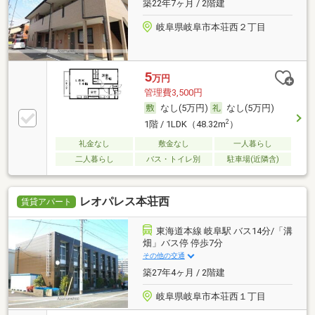
築22年7ヶ月 / 2階建
岐阜県岐阜市本荘西２丁目
5
万円
管理費3,500円
なし(5万円)
なし(5万円)
2
1階 / 1LDK（48.32m
）
礼金なし
敷金なし
一人暮らし
二人暮らし
バス・トイレ別
駐車場(近隣含)
レオパレス本荘西
賃貸アパート
東海道本線 岐阜駅 バス14分/「溝
畑」バス停 停歩7分
その他の交通
築27年4ヶ月 / 2階建
岐阜県岐阜市本荘西１丁目