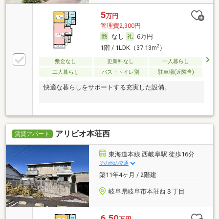
5
万円
管理費2,300円
なし
6万円
2
1階 / 1LDK（37.13m
）
敷金なし
更新料なし
一人暮らし
二人暮らし
バス・トイレ別
駐車場(近隣含)
快適な暮らしをサポートする充実した設備。
アリビオ本荘西
賃貸アパート
東海道本線 西岐阜駅 徒歩16分
その他の交通
築11年4ヶ月 / 2階建
岐阜県岐阜市本荘西３丁目
6.50