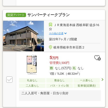
サンパーティークブラン
賃貸アパート
ＪＲ東海道本線 西岐阜駅 徒歩16
分
その他の交通
築22年7ヶ月 / 2階建
岐阜県岐阜市本荘西２
5
万円
管理費3,500円
なし(5万円)
なし
2
1階 / 1LDK（48.32m
）
礼金なし
敷金なし
一人暮らし
二人暮らし
バス・トイレ別
駐車場(近隣含)
二人入居可・角部屋・日当り良好