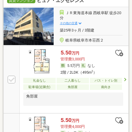
ピュア・エクセレンス
賃貸マンション
ＪＲ東海道本線 西岐阜駅 徒歩20
分
その他の交通
築25年3ヶ月 / 3階建
岐阜県岐阜市本荘西２
5.50
万円
管理費3,000円
5.5万円
なし
2
2階 / 2LDK（495m
）
礼金なし
二人暮らし
バス・トイレ別
駐車場(近隣含)
角部屋
南向き
角部屋
5.50
万円
管理費4,000円