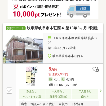
岐阜県岐阜市本荘西４ 築13年3ヶ月 2階建
賃貸アパート
ＪＲ東海道本線 西岐阜駅 徒歩12
分
築13年3ヶ月 / 2階建
岐阜県岐阜市本荘西４
5
万円
管理費2,300円
なし
6万円
2
1階 / 1LDK（37.13m
）
敷金なし
一人暮らし
二人暮らし
バス・トイレ別
駐車場(近隣含)
南向き
出窓・保証人不要／代行 ・家賃カード決済可