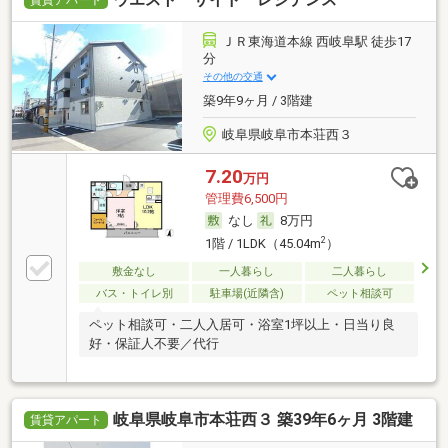
賃貸アパート
ＪＲ東海道本線 西岐阜駅 徒歩17
分
その他の交通
築9年9ヶ月 / 3階建
岐阜県岐阜市本荘西３
7.20
万円
管理費6,500円
なし
8万円
2
1階 / 1LDK（45.04m
）
敷金なし
一人暮らし
二人暮らし
バス・トイレ別
駐車場(近隣含)
ペット相談可
ペット相談可・二人入居可・浴室1坪以上・日当り良
好・保証人不要／代行
岐阜県岐阜市本荘西３ 築39年6ヶ月 3階建
賃貸アパート