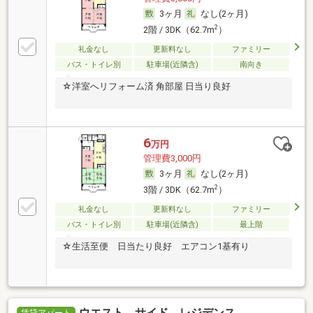
3ヶ月
なし(2ヶ月)
2
2階 / 3DK（62.7m
）
礼金なし
更新料なし
ファミリー
バス・トイレ別
駐車場(近隣含)
南向き
☆洋室へリフォーム済 角部屋 日当り良好
6
万円
管理費3,000円
3ヶ月
なし(2ヶ月)
2
3階 / 3DK（62.7m
）
礼金なし
更新料なし
ファミリー
バス・トイレ別
駐車場(近隣含)
最上階
☆生活至便 日当たり良好 エアコン1基有り
ウエスト サイド レジデンス