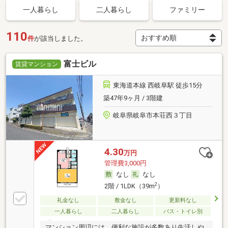
一人暮らし
二人暮らし
ファミリー
110
件
が該当しました。
富士ビル
賃貸マンション
東海道本線 西岐阜駅 徒歩15分
築47年9ヶ月 / 3階建
岐阜県岐阜市本荘西３丁目
4.30
万円
管理費3,000円
なし
なし
2
2階 / 1LDK（39m
）
礼金なし
敷金なし
更新料なし
一人暮らし
二人暮らし
バス・トイレ別
マンション周辺には、便利な施設が多数あり生活しや