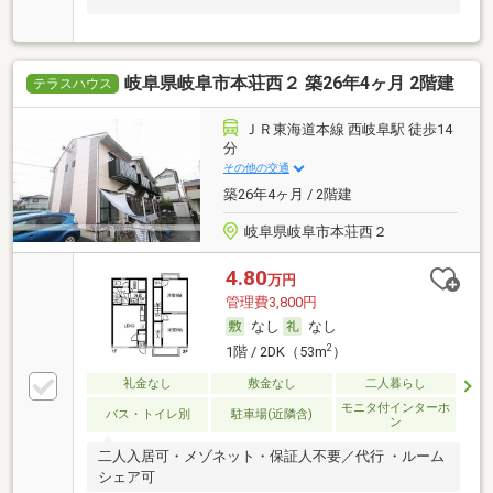
岐阜県岐阜市本荘西２ 築26年4ヶ月 2階建
テラスハウス
ＪＲ東海道本線 西岐阜駅 徒歩14
分
その他の交通
築26年4ヶ月 / 2階建
岐阜県岐阜市本荘西２
4.80
万円
管理費3,800円
なし
なし
2
1階 / 2DK（53m
）
礼金なし
敷金なし
二人暮らし
モニタ付インターホ
バス・トイレ別
駐車場(近隣含)
ン
二人入居可・メゾネット・保証人不要／代行 ・ルーム
シェア可