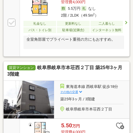
管理費4,000円
5.5万円
なし
2
2階 / 2LDK（49.5m
）
礼金なし
更新料なし
二人暮らし
バス・トイレ別
駐車場(近隣含)
インターネット無料
全室角部屋でプライベート重視の方にもおすすめ。
岐阜県岐阜市本荘西２丁目 築25年3ヶ月
賃貸マンション
3階建
東海道本線 西岐阜駅 徒歩18分
その他の交通
築25年3ヶ月 / 3階建
岐阜県岐阜市本荘西２丁目
5.50
万円
管理費4,000円