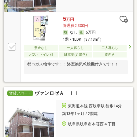
5
万円
管理費2,300円
なし
6万円
2
1階 / 1LDK（37.13m
）
敷金なし
一人暮らし
二人暮らし
バス・トイレ別
駐車場(近隣含)
南向き
都市ガス物件です！！浴室換気乾燥機付きです！！
ヴァンロゼＡ ＩＩ
賃貸アパート
東海道本線 西岐阜駅 徒歩14分
築13年1ヶ月 / 2階建
岐阜県岐阜市本荘西４丁目