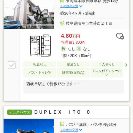
東海道本線 西岐阜駅 徒歩14分
その他の交通
築26年4ヶ月 / 2階建
岐阜県岐阜市本荘西２丁目
4.80
万円
管理費3,800円
なし
なし
2
1階 / 2DK（53m
）
礼金なし
敷金なし
二人暮らし
モニタ付インターホ
バス・トイレ別
駐車場(近隣含)
ン
西岐阜駅まで徒歩15分です！！
ＤＵＰＬＥＸ ＩＴＯ Ｃ
テラスハウス
バス/「溝畑」バス停 停歩3分
その他の交通