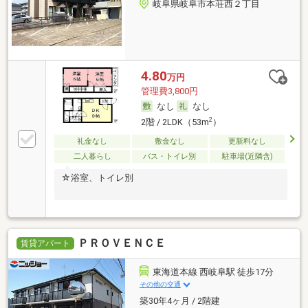
岐阜県岐阜市本荘西２丁目
4.80
万円
管理費3,800円
なし
なし
2
2階 / 2LDK（53m
）
礼金なし
敷金なし
更新料なし
二人暮らし
バス・トイレ別
駐車場(近隣含)
☆浴室、トイレ別
ＰＲＯＶＥＮＣＥ
賃貸アパート
東海道本線 西岐阜駅 徒歩17分
その他の交通
築30年4ヶ月 / 2階建