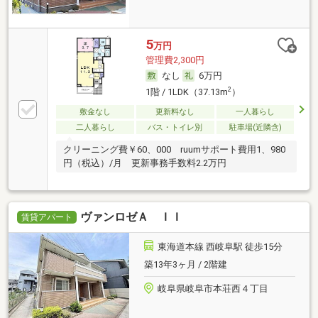
5
万円
管理費2,300円
なし
6万円
2
1階 / 1LDK（37.13m
）
敷金なし
更新料なし
一人暮らし
二人暮らし
バス・トイレ別
駐車場(近隣含)
クリーニング費￥60、000 ruumサポート費用1、980
円（税込）/月 更新事務手数料2.2万円
ヴァンロゼＡ ＩＩ
賃貸アパート
東海道本線 西岐阜駅 徒歩15分
築13年3ヶ月 / 2階建
岐阜県岐阜市本荘西４丁目