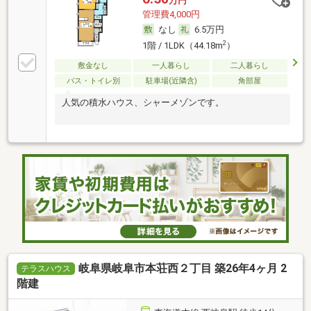
万円
管理費4,000円
なし
6.5万円
2
1階 / 1LDK（44.18m
）
敷金なし
一人暮らし
二人暮らし
バス・トイレ別
駐車場(近隣含)
角部屋
人気の積水ハウス、シャーメゾンです。
岐阜県岐阜市本荘西２丁目 築26年4ヶ月 2
テラスハウス
階建