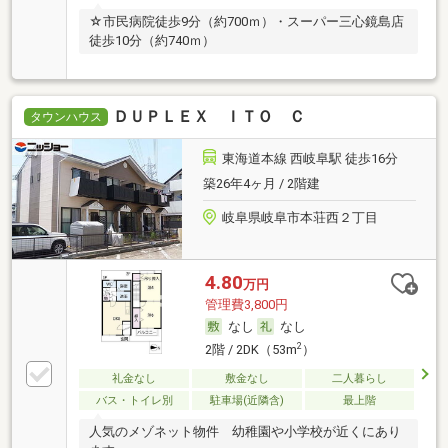
☆市民病院徒歩9分（約700ｍ）・スーパー三心鏡島店
徒歩10分（約740ｍ）
ＤＵＰＬＥＸ ＩＴＯ Ｃ
タウンハウス
東海道本線 西岐阜駅 徒歩16分
築26年4ヶ月 / 2階建
岐阜県岐阜市本荘西２丁目
4.80
万円
管理費3,800円
なし
なし
2
2階 / 2DK（53m
）
礼金なし
敷金なし
二人暮らし
バス・トイレ別
駐車場(近隣含)
最上階
人気のメゾネット物件 幼稚園や小学校が近くにあり