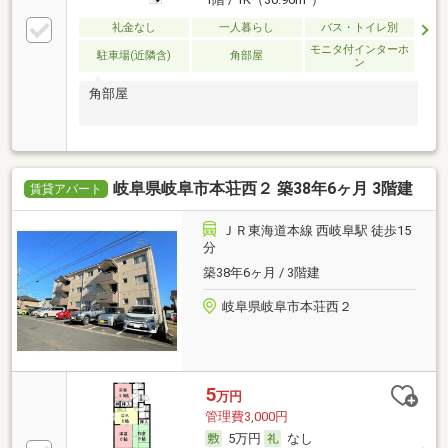
礼金なし
一人暮らし
バス・トイレ別
モニタ付インターホ
駐車場(近隣含)
角部屋
ン
角部屋
岐阜県岐阜市本荘西２ 築38年6ヶ月 3階建
賃貸アパート
ＪＲ東海道本線 西岐阜駅 徒歩15
分
築38年6ヶ月 / 3階建
岐阜県岐阜市本荘西２
5
万円
管理費3,000円
5万円
なし