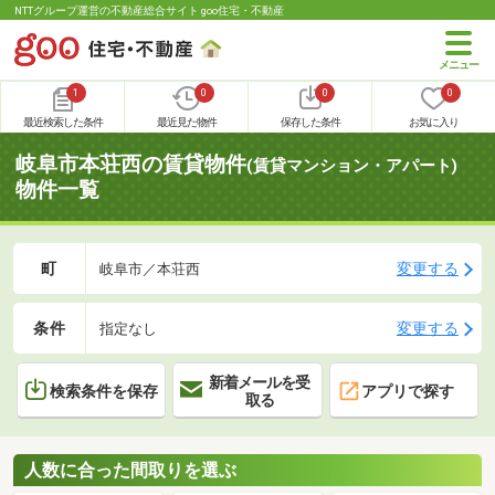
NTTグループ運営の不動産総合サイト goo住宅・不動産
1
0
0
0
最近検索した条件
最近見た物件
保存した条件
お気に入り
岐阜市本荘西の賃貸物件
(賃貸マンション・アパート)
物件一覧
町
変更する
岐阜市／本荘西
条件
変更する
指定なし
新着メールを受
検索条件を保存
アプリで探す
取る
人数に合った間取りを選ぶ