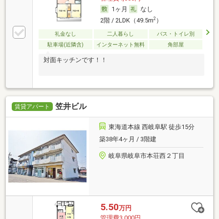
1ヶ月
なし
2
2階 / 2LDK（49.5m
）
礼金なし
二人暮らし
バス・トイレ別
駐車場(近隣含)
インターネット無料
角部屋
対面キッチンです！！
笠井ビル
賃貸アパート
東海道本線 西岐阜駅 徒歩15分
築38年4ヶ月 / 3階建
岐阜県岐阜市本荘西２丁目
5.50
万円
管理費3,000円