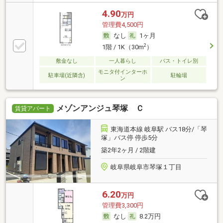
4.90
万円
管理費4,500円
なし
1ヶ月
2
1階 / 1K（30m
）
敷金なし
一人暮らし
バス・トイレ別
モニタ付インターホ
駐車場(近隣含)
駐輪場
ン
メゾンアンジュ琴塚 Ｃ
賃貸アパート
東海道本線 岐阜駅 バス18分/「琴
塚」バス停 停歩5分
築2年2ヶ月 / 2階建
岐阜県岐阜市琴塚１丁目
6.20
万円
管理費3,300円
なし
8.2万円