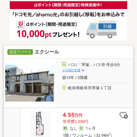
エクシール
賃貸アパート
バス/「琴塚」バス停 停歩5分
その他の交通
築13年 / 2階建
岐阜県岐阜市琴塚１丁目
4.55
万円
管理費2,300円
なし
1ヶ月
2
1階 / ワンルーム（32.94m
）