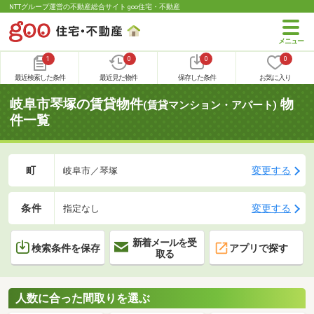
NTTグループ運営の不動産総合サイト goo住宅・不動産
1
0
0
0
最近検索した条件
最近見た物件
保存した条件
お気に入り
岐阜市琴塚の賃貸物件
物
(賃貸マンション・アパート)
件一覧
町
変更する
岐阜市／琴塚
条件
変更する
指定なし
新着メールを受
検索条件を保存
アプリで探す
取る
人数に合った間取りを選ぶ