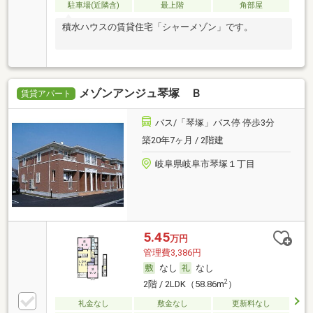
駐車場(近隣含)
最上階
角部屋
積水ハウスの賃貸住宅「シャーメゾン」です。
メゾンアンジュ琴塚 Ｂ
賃貸アパート
バス/「琴塚」バス停 停歩3分
築20年7ヶ月 / 2階建
岐阜県岐阜市琴塚１丁目
5.45
万円
管理費3,386円
なし
なし
2
2階 / 2LDK（58.86m
）
礼金なし
敷金なし
更新料なし