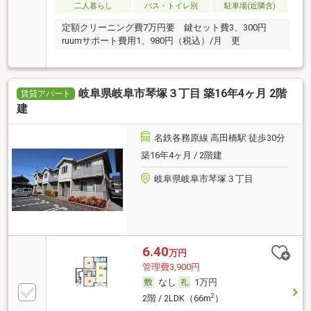
二人暮らし
バス・トイレ別
駐車場(近隣含)
定額クリーニング費7万円要 鍵セット費3、300円
ruumサポート費用1、980円（税込）/月 更
岐阜県岐阜市琴塚３丁目 築16年4ヶ月 2階
賃貸アパート
建
名鉄各務原線 高田橋駅 徒歩30分
築16年4ヶ月 / 2階建
岐阜県岐阜市琴塚３丁目
6.40
万円
管理費3,900円
なし
1万円
2
2階 / 2LDK（66m
）