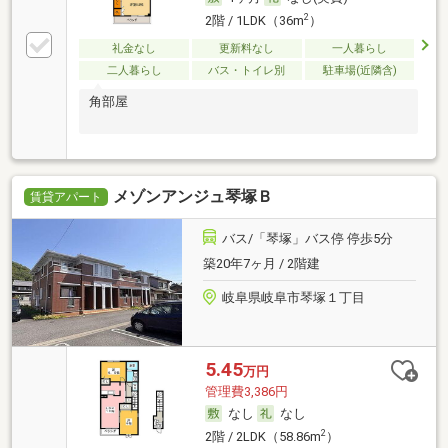
2
2階 / 1LDK（36m
）
礼金なし
更新料なし
一人暮らし
二人暮らし
バス・トイレ別
駐車場(近隣含)
角部屋
メゾンアンジュ琴塚Ｂ
賃貸アパート
バス/「琴塚」バス停 停歩5分
築20年7ヶ月 / 2階建
岐阜県岐阜市琴塚１丁目
5.45
万円
管理費3,386円
なし
なし
2
2階 / 2LDK（58.86m
）