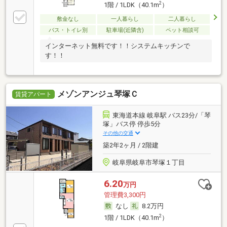
2
1階 / 1LDK（40.1m
）
敷金なし
一人暮らし
二人暮らし
バス・トイレ別
駐車場(近隣含)
ペット相談可
インターネット無料です！！システムキッチンで
す！！
メゾンアンジュ琴塚Ｃ
賃貸アパート
東海道本線 岐阜駅 バス23分/「琴
塚」バス停 停歩5分
その他の交通
築2年2ヶ月 / 2階建
岐阜県岐阜市琴塚１丁目
6.20
万円
管理費3,300円
なし
8.2万円
2
1階 / 1LDK（40.1m
）