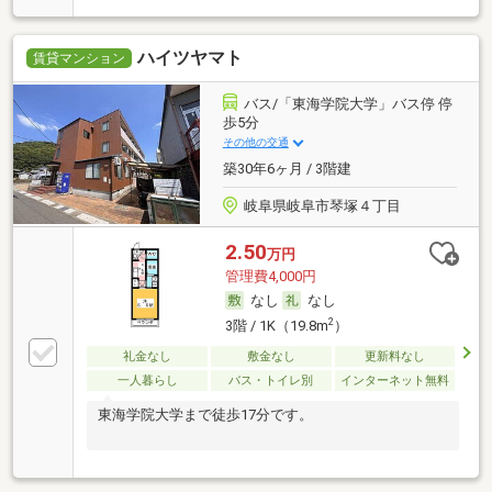
ハイツヤマト
賃貸マンション
バス/「東海学院大学」バス停 停
歩5分
その他の交通
築30年6ヶ月 / 3階建
岐阜県岐阜市琴塚４丁目
2.50
万円
管理費4,000円
なし
なし
2
3階 / 1K（19.8m
）
礼金なし
敷金なし
更新料なし
一人暮らし
バス・トイレ別
インターネット無料
東海学院大学まで徒歩17分です。