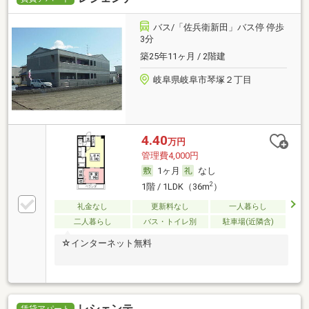
バス/「佐兵衛新田」バス停 停歩
3分
築25年11ヶ月 / 2階建
岐阜県岐阜市琴塚２丁目
4.40
万円
管理費4,000円
1ヶ月
なし
2
1階 / 1LDK（36m
）
礼金なし
更新料なし
一人暮らし
二人暮らし
バス・トイレ別
駐車場(近隣含)
☆インターネット無料
レシェンテ
賃貸アパート