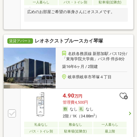
一人暮らし
バス・トイレ別
駐車場(近隣含)
広めのお部屋ご希望の単身さんにオススメです。
レオネクストブルースカイ琴塚
賃貸アパート
名鉄各務原線 新那加駅 バス12分/
「東海学院大学南」バス停 停歩8分
築16年6ヶ月 / 2階建
岐阜県岐阜市琴塚４丁目
4.90
万円
管理費4,500円
なし
なし
2
2階 / 1K（34.88m
）
礼金なし
敷金なし
一人暮らし
バス・トイレ別
駐車場(近隣含)
最上階