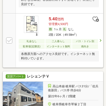
良好です。
5.40
万円
管理費4,500円
1ヶ月
なし
2
2階 / 2DK（49.58m
）
礼金なし
二人暮らし
バス・トイレ別
駐車場(近隣含)
インターネット無料
南向き
各務原方面へのアクセス良好です。インターネット無
料付いています。
レシェンテＶ
賃貸アパート
高山本線 岐阜駅 バス31分/「佐兵
衛新田」バス停 停歩6分
築22年6ヶ月 / 2階建
岐阜県岐阜市琴塚２丁目