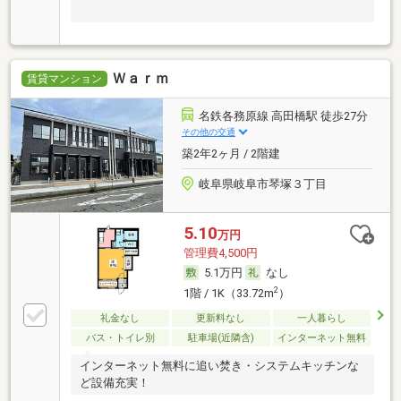
Ｗａｒｍ
賃貸マンション
名鉄各務原線 高田橋駅 徒歩27分
その他の交通
築2年2ヶ月 / 2階建
岐阜県岐阜市琴塚３丁目
5.10
万円
管理費4,500円
5.1万円
なし
2
1階 / 1K（33.72m
）
礼金なし
更新料なし
一人暮らし
バス・トイレ別
駐車場(近隣含)
インターネット無料
インターネット無料に追い焚き・システムキッチンな
ど設備充実！