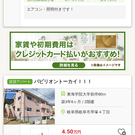
エアコン・照明付きです！
パビリオントーカイＩＩＩ
賃貸アパート
東海学院大学前停80ｍ
築3年6ヶ月 / 2階建
岐阜県岐阜市琴塚４丁目
4.50
万円