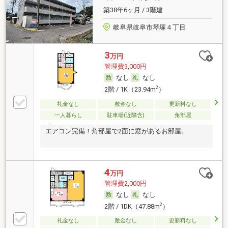
築38年6ヶ月 / 3階建
岐阜県岐阜市琴塚４丁目
3
万円
管理費3,000円
なし
なし
2
2階 / 1K（23.94m
）
礼金なし
敷金なし
更新料なし
一人暮らし
駐車場(近隣含)
角部屋
エアコン完備！角部屋で2面に窓があるお部屋。
4
万円
管理費2,000円
なし
なし
2
2階 / 1DK（47.88m
）
礼金なし
敷金なし
更新料なし