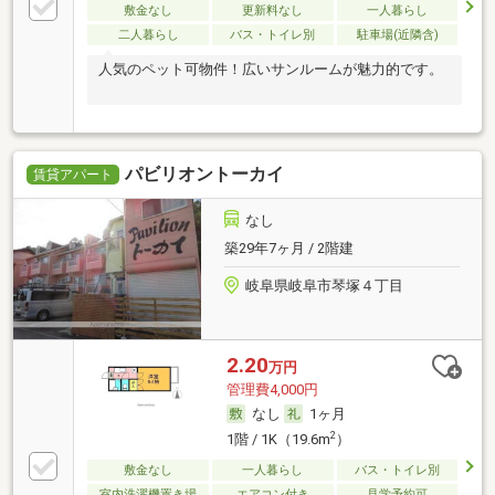
敷金なし
更新料なし
一人暮らし
二人暮らし
バス・トイレ別
駐車場(近隣含)
人気のペット可物件！広いサンルームが魅力的です。
パビリオントーカイ
賃貸アパート
なし
築29年7ヶ月 / 2階建
岐阜県岐阜市琴塚４丁目
2.20
万円
管理費4,000円
なし
1ヶ月
2
1階 / 1K（19.6m
）
敷金なし
一人暮らし
バス・トイレ別
室内洗濯機置き場
エアコン付き
見学予約可