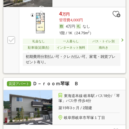
4
万円
管理費4,000円
4万円
なし
2
1階 / 1K（24.75m
）
礼金なし
一人暮らし
バス・トイレ別
駐車場(近隣含)
インターネット無料
南向き
初期費用分割払い可・クレカ払い可。家電・雑貨プレ
ゼント有り。
Ｄ－ｒｏｏｍ琴塚 Ｂ
賃貸アパート
東海道本線 岐阜駅 バス18分/「琴
塚」バス停 停歩4分
築15年3ヶ月 / 2階建
岐阜県岐阜市琴塚１丁目