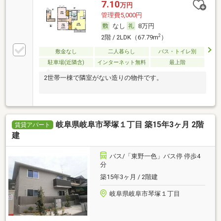
7.10
万円
管理費5,000円
なし
8万円
2
2階 / 2LDK（67.79m
）
敷金なし
二人暮らし
バス・トイレ別
駐車場(近隣含)
インターネット無料
最上階
2世帯一棟で隣室がない造りの物件です。
岐阜県岐阜市琴塚１丁目 築15年3ヶ月 2階
賃貸アパート
建
バス/「東野一色」バス停 停歩4
分
築15年3ヶ月 / 2階建
岐阜県岐阜市琴塚１丁目