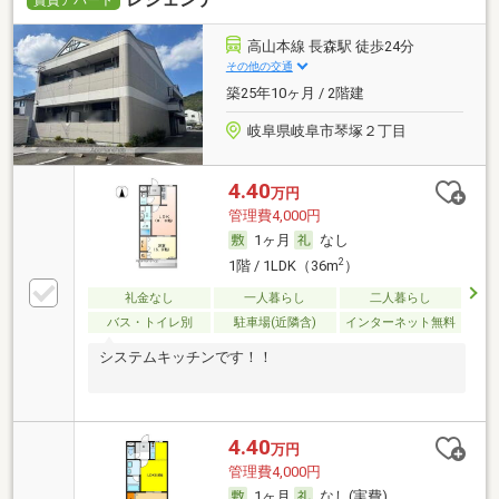
高山本線 長森駅 徒歩24分
その他の交通
築25年10ヶ月 / 2階建
岐阜県岐阜市琴塚２丁目
4.40
万円
管理費4,000円
1ヶ月
なし
2
1階 / 1LDK（36m
）
礼金なし
一人暮らし
二人暮らし
バス・トイレ別
駐車場(近隣含)
インターネット無料
システムキッチンです！！
4.40
万円
管理費4,000円
1ヶ月
なし(実費)