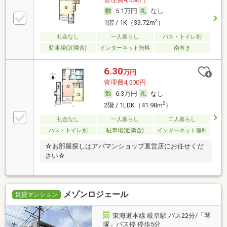
5.1万円
なし
2
1階 / 1K（33.72m
）
礼金なし
一人暮らし
バス・トイレ別
駐車場(近隣含)
インターネット無料
南向き
6.30
万円
管理費4,500円
6.3万円
なし
2
2階 / 1LDK（41.98m
）
礼金なし
一人暮らし
二人暮らし
バス・トイレ別
駐車場(近隣含)
インターネット無料
☆お部屋探しはアパマンショップ直営店にお任せくだ
さい☆
メゾンロジェール
賃貸マンション
東海道本線 岐阜駅 バス22分/「琴
塚」バス停 停歩5分