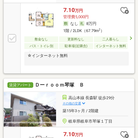
7.10
万円
管理費5,000円
なし
8万円
2
1階 / 2LDK（67.79m
）
敷金なし
更新料なし
二人暮らし
バス・トイレ別
駐車場(近隣含)
インターネット無料
☆インターネット無料
Ｄーｒｏｏｍ琴塚 Ｂ
賃貸アパート
高山本線 長森駅 徒歩29分
その他の交通
築15年3ヶ月 / 2階建
岐阜県岐阜市琴塚１丁目
7.10
万円