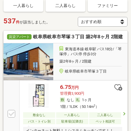
一人暮らし
二人暮らし
ファミリー
537
件
が該当しました。
岐阜県岐阜市琴塚３丁目 築2年8ヶ月 2階建
賃貸アパート
東海道本線 岐阜駅 バス18分/「琴
塚停」バス停 停歩3分
築2年8ヶ月 / 2階建
岐阜県岐阜市琴塚３丁目
6.75
万円
管理費3,900円
なし
1ヶ月
2
1階 / 1LDK（50.14m
）
敷金なし
一人暮らし
二人暮らし
バス・トイレ別
駐車場(近隣含)
ペット相談可
インターネット無料！！システムキッチンです！！