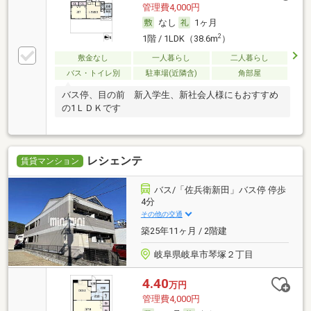
管理費4,000円
なし
1ヶ月
2
1階 / 1LDK（38.6m
）
敷金なし
一人暮らし
二人暮らし
バス・トイレ別
駐車場(近隣含)
角部屋
バス停、目の前 新入学生、新社会人様にもおすすめ
の1ＬＤＫです
レシェンテ
賃貸マンション
バス/「佐兵衛新田」バス停 停歩
4分
その他の交通
築25年11ヶ月 / 2階建
岐阜県岐阜市琴塚２丁目
4.40
万円
管理費4,000円