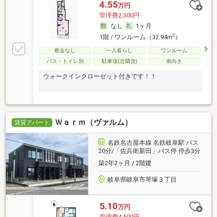
4.55
万円
管理費2,300円
なし
1ヶ月
2
1階 / ワンルーム（32.94m
）
敷金なし
一人暮らし
ワンルーム
バス・トイレ別
駐車場(近隣含)
南向き
ウォークインクローゼット付きです！！
Ｗａｒｍ（ヴァルム）
賃貸アパート
名鉄名古屋本線 名鉄岐阜駅 バス
20分/「佐兵衛新田」バス停 停歩3分
築2年2ヶ月 / 2階建
岐阜県岐阜市琴塚３丁目
5.10
万円
管理費4,500円