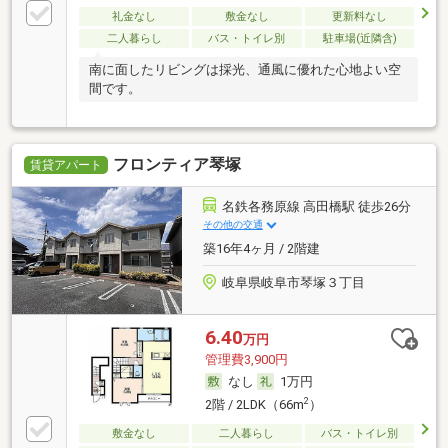
礼金なし
敷金なし
更新料なし
二人暮らし
バス・トイレ別
駐車場(近隣含)
南に面したリビングは採光、通風に優れた心地よい空
間です。
フロンティア琴塚
賃貸アパート
名鉄各務原線 高田橋駅 徒歩26分
その他の交通
築16年4ヶ月 / 2階建
岐阜県岐阜市琴塚３丁目
6.40
万円
管理費3,900円
なし
1万円
2
2階 / 2LDK（66m
）
敷金なし
二人暮らし
バス・トイレ別