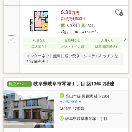
6.30
万円
管理費4,500円
6.3万円
なし
2
2階 / 1LDK（41.98m
）
礼金なし
更新料なし
一人暮らし
二人暮らし
バス・トイレ別
駐車場(近隣含)
インターネット無料に追い焚き・システムキッチンな
ど設備充実！
岐阜県岐阜市琴塚１丁目 築13年 2階建
賃貸アパート
高山本線 長森駅 徒歩28分
その他の交通
築13年 / 2階建
岐阜県岐阜市琴塚１丁目