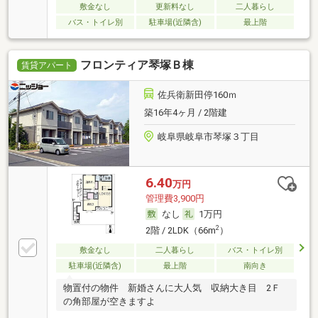
敷金なし
更新料なし
二人暮らし
バス・トイレ別
駐車場(近隣含)
最上階
フロンティア琴塚Ｂ棟
賃貸アパート
佐兵衛新田停160ｍ
築16年4ヶ月 / 2階建
岐阜県岐阜市琴塚３丁目
6.40
万円
管理費3,900円
なし
1万円
2
2階 / 2LDK（66m
）
敷金なし
二人暮らし
バス・トイレ別
駐車場(近隣含)
最上階
南向き
物置付の物件 新婚さんに大人気 収納大き目 2Ｆ
の角部屋が空きますよ