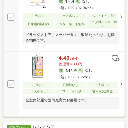
1ヶ月
なし
2
1階 / 1DK（32.94m
）
礼金なし
一人暮らし
バス・トイレ別
モニタ付インターホ
駐車場(近隣含)
インターネット無料
ン
ドラッグストア、スーパー近く。収納たっぷり。お勧
め物件です。
4.40
万円
管理費4,000円
4.4万円
なし
2
1階 / 1LDK（36m
）
礼金なし
更新料なし
一人暮らし
二人暮らし
バス・トイレ別
駐車場(近隣含)
全室角部屋で設備充実のお部屋です。
レシェンテ
賃貸アパート