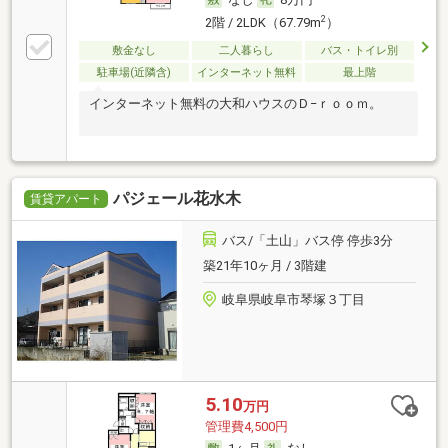
2
2階 / 2LDK（67.79m
）
敷金なし
二人暮らし
バス・トイレ別
駐車場(近隣含)
インターネット無料
最上階
インターネット無料の大和ハウスのＤ−ｒｏｏｍ。
パジェール花水木
賃貸アパート
バス/「土山」バス停 停歩3分
築21年10ヶ月 / 3階建
岐阜県岐阜市琴塚３丁目
5.10
万円
管理費4,500円