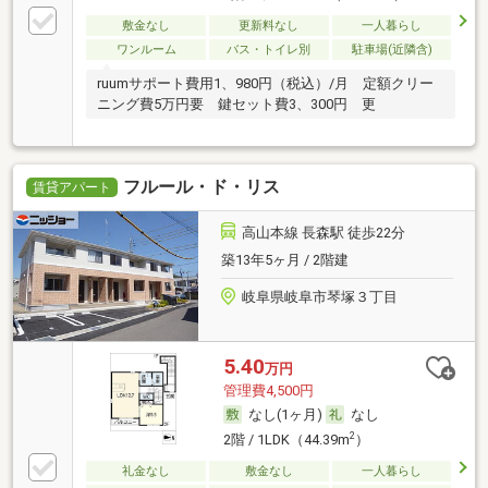
敷金なし
更新料なし
一人暮らし
ワンルーム
バス・トイレ別
駐車場(近隣含)
ruumサポート費用1、980円（税込）/月 定額クリー
ニング費5万円要 鍵セット費3、300円 更
フルール・ド・リス
賃貸アパート
高山本線 長森駅 徒歩22分
築13年5ヶ月 / 2階建
岐阜県岐阜市琴塚３丁目
5.40
万円
管理費4,500円
なし(1ヶ月)
なし
2
2階 / 1LDK（44.39m
）
礼金なし
敷金なし
一人暮らし