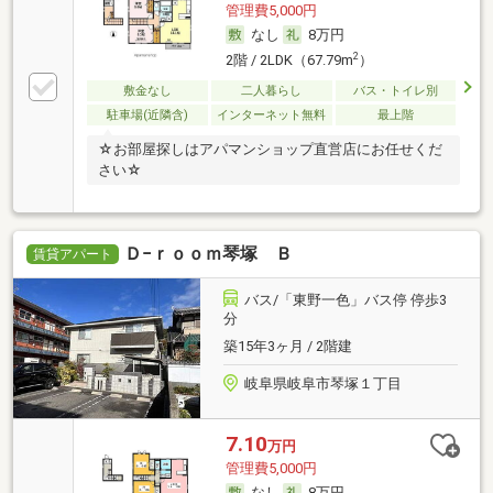
管理費5,000円
なし
8万円
2
2階 / 2LDK（67.79m
）
敷金なし
二人暮らし
バス・トイレ別
駐車場(近隣含)
インターネット無料
最上階
☆お部屋探しはアパマンショップ直営店にお任せくだ
さい☆
Ｄ−ｒｏｏｍ琴塚 Ｂ
賃貸アパート
バス/「東野一色」バス停 停歩3
分
築15年3ヶ月 / 2階建
岐阜県岐阜市琴塚１丁目
7.10
万円
管理費5,000円
なし
8万円