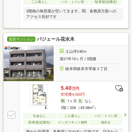
二人暮らし
バス・トイレ別
駐車場(近隣含)
2階南の角部屋が空いてきます。関、各務原方面への
アクセス良好です
パジェール花水木
賃貸マンション
土山停240ｍ
築21年10ヶ月 / 3階建
岐阜県岐阜市琴塚３丁目
5.40
万円
管理費4,500円
1ヶ月
なし
2
1階 / 2DK（49.58m
）
礼金なし
二人暮らし
バス・トイレ別
駐車場(近隣含)
インターネット無料
南向き
静かな住環境。各務原に出やすい立地です。日当たり