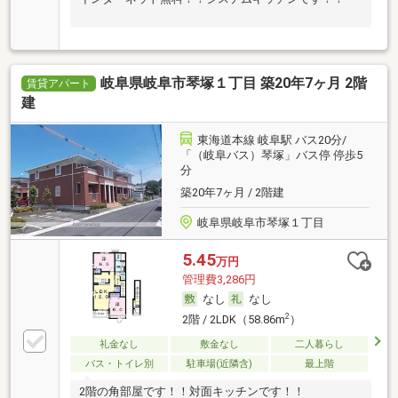
岐阜県岐阜市琴塚１丁目 築20年7ヶ月 2階
賃貸アパート
建
東海道本線 岐阜駅 バス20分/
「（岐阜バス）琴塚」バス停 停歩5
分
築20年7ヶ月 / 2階建
岐阜県岐阜市琴塚１丁目
5.45
万円
管理費3,286円
なし
なし
2
2階 / 2LDK（58.86m
）
礼金なし
敷金なし
二人暮らし
バス・トイレ別
駐車場(近隣含)
最上階
2階の角部屋です！！対面キッチンです！！