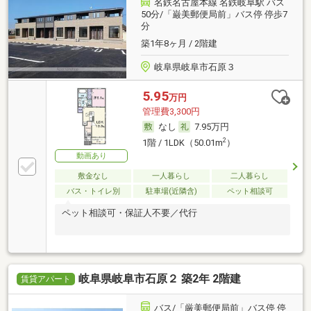
名鉄名古屋本線 名鉄岐阜駅 バス
50分/「巌美郵便局前」バス停 停歩7
分
築1年8ヶ月 / 2階建
岐阜県岐阜市石原３
5.95
万円
管理費3,300円
なし
7.95万円
2
1階 / 1LDK（50.01m
）
動画あり
敷金なし
一人暮らし
二人暮らし
バス・トイレ別
駐車場(近隣含)
ペット相談可
ペット相談可・保証人不要／代行
岐阜県岐阜市石原２ 築2年 2階建
賃貸アパート
バス/「厳美郵便局前」バス停 停