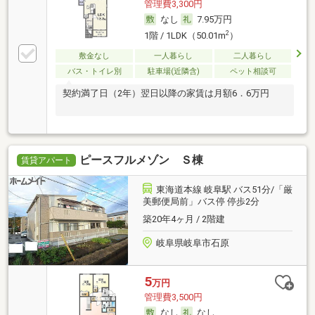
管理費3,300円
なし
7.95万円
2
1階 / 1LDK（50.01m
）
敷金なし
一人暮らし
二人暮らし
バス・トイレ別
駐車場(近隣含)
ペット相談可
契約満了日（2年）翌日以降の家賃は月額6．6万円
ピースフルメゾン Ｓ棟
賃貸アパート
東海道本線 岐阜駅 バス51分/「厳
美郵便局前」バス停 停歩2分
築20年4ヶ月 / 2階建
岐阜県岐阜市石原
5
万円
管理費3,500円
なし
なし