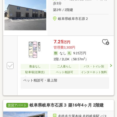
歩3分
築2年 / 2階建
岐阜県岐阜市石原２
7.25
万円
管理費3,300円
なし
9.25万円
2
2階 / 2LDK（58.57m
）
敷金なし
二人暮らし
バス・トイレ別
駐車場(近隣含)
ペット相談可
インターネット無料
ペット相談可・最上階
岐阜県岐阜市石原３ 築16年4ヶ月 2階建
賃貸アパート
名鉄名古屋本線 名鉄岐阜駅 バス