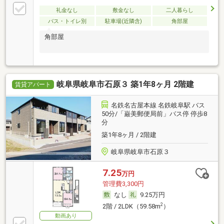
礼金なし
敷金なし
二人暮らし
バス・トイレ別
駐車場(近隣含)
角部屋
角部屋
岐阜県岐阜市石原３ 築1年8ヶ月 2階建
賃貸アパート
名鉄名古屋本線 名鉄岐阜駅 バス
50分/「巌美郵便局前」バス停 停歩8
分
築1年8ヶ月 / 2階建
岐阜県岐阜市石原３
7.25
万円
管理費3,300円
なし
9.25万円
2
2階 / 2LDK（59.58m
）
動画あり