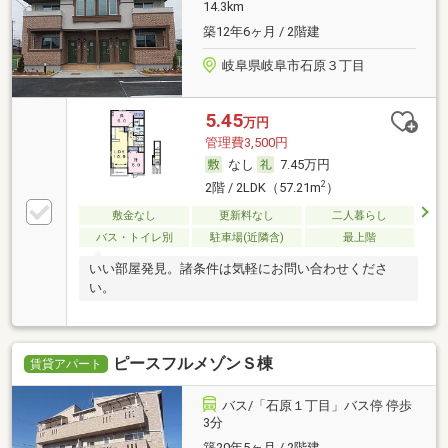
14.3km
築12年6ヶ月 / 2階建
岐阜県岐阜市石原３丁目
5.45
万円
管理費3,500円
なし
7.45万円
2
2階 / 2LDK（57.21m
）
敷金なし
更新料なし
二人暮らし
バス・トイレ別
駐車場(近隣含)
最上階
いい部屋発見。諸条件は気軽にお問い合わせくださ
い。
ピースフルメゾンＳ棟
賃貸アパート
バス/「石原１丁目」バス停 停歩
3分
築20年5ヶ月 / 2階建