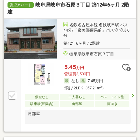
岐阜県岐阜市石原３丁目 築12年6ヶ月 2階
賃貸アパート
建
名鉄名古屋本線 名鉄岐阜駅 バス
44分/「巌美郵便局前」バス停 停歩6
分
築12年6ヶ月 / 2階建
岐阜県岐阜市石原３丁目
5.45
万円
管理費3,500円
なし
7.45万円
2
2階 / 2LDK（57.21m
）
敷金なし
二人暮らし
バス・トイレ別
駐車場(近隣含)
角部屋
南向き
角部屋