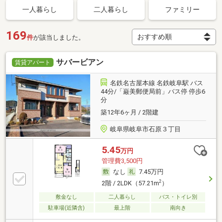
一人暮らし
二人暮らし
ファミリー
169
件
が該当しました。
サバービアン
賃貸アパート
名鉄名古屋本線 名鉄岐阜駅 バス
44分/「巌美郵便局前」バス停 停歩6
分
築12年6ヶ月 / 2階建
岐阜県岐阜市石原３丁目
5.45
万円
管理費3,500円
なし
7.45万円
2
2階 / 2LDK（57.21m
）
敷金なし
二人暮らし
バス・トイレ別
駐車場(近隣含)
最上階
南向き