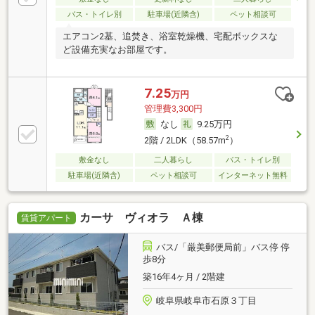
バス・トイレ別
駐車場(近隣含)
ペット相談可
エアコン2基、追焚き、浴室乾燥機、宅配ボックスな
ど設備充実なお部屋です。
7.25
万円
管理費3,300円
なし
9.25万円
2
2階 / 2LDK（58.57m
）
敷金なし
二人暮らし
バス・トイレ別
駐車場(近隣含)
ペット相談可
インターネット無料
カーサ ヴィオラ Ａ棟
賃貸アパート
バス/「厳美郵便局前」バス停 停
歩8分
築16年4ヶ月 / 2階建
岐阜県岐阜市石原３丁目