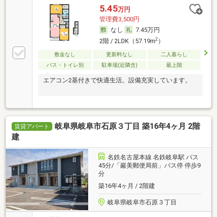
5.45
万円
管理費3,500円
なし
7.45万円
2
2階 / 2LDK（57.19m
）
敷金なし
更新料なし
二人暮らし
バス・トイレ別
駐車場(近隣含)
最上階
エアコン2基付きで快適生活。設備充実しています。
岐阜県岐阜市石原３丁目 築16年4ヶ月 2階
賃貸アパート
建
名鉄名古屋本線 名鉄岐阜駅 バス
45分/「巖美郵便局前」バス停 停歩9
分
築16年4ヶ月 / 2階建
岐阜県岐阜市石原３丁目