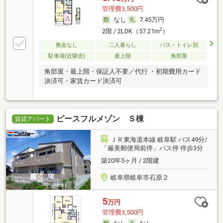
管理費3,500円
なし
7.45万円
2
2階 / 2LDK（57.21m
）
敷金なし
二人暮らし
バス・トイレ別
駐車場(近隣含)
最上階
角部屋
角部屋・最上階・保証人不要／代行 ・初期費用カード
決済可・家賃カード決済可
ピースフルメゾン Ｓ棟
賃貸アパート
ＪＲ東海道本線 岐阜駅 バス49分/
「厳美郵便局前停」バス停 停歩3分
築20年5ヶ月 / 2階建
岐阜県岐阜市石原２
5
万円
管理費3,500円