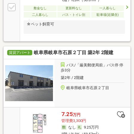
敷金なし
更新料なし
一人暮らし
二人暮らし
バス・トイレ別
駐車場(近隣含)
☆ペット飼育可
岐阜県岐阜市石原２丁目 築2年 2階建
賃貸アパート
バス/「厳美郵便局前」バス停 停
歩3分
築2年 / 2階建
岐阜県岐阜市石原２丁目
7.25
万円
管理費3,300円
なし
9.25万円
2