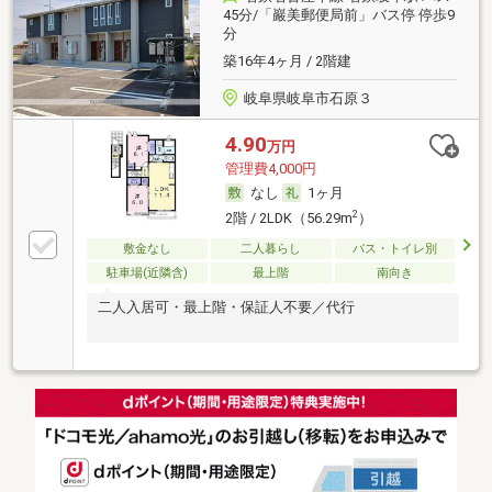
45分/「巖美郵便局前」バス停 停歩9
分
築16年4ヶ月 / 2階建
岐阜県岐阜市石原３
4.90
万円
管理費4,000円
なし
1ヶ月
2
2階 / 2LDK（56.29m
）
敷金なし
二人暮らし
バス・トイレ別
駐車場(近隣含)
最上階
南向き
二人入居可・最上階・保証人不要／代行