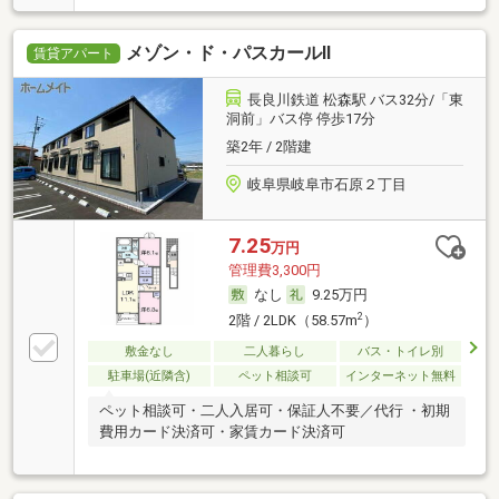
メゾン・ド・パスカールⅡ
賃貸アパート
長良川鉄道 松森駅 バス32分/「東
洞前」バス停 停歩17分
築2年 / 2階建
岐阜県岐阜市石原２丁目
7.25
万円
管理費3,300円
なし
9.25万円
2
2階 / 2LDK（58.57m
）
敷金なし
二人暮らし
バス・トイレ別
駐車場(近隣含)
ペット相談可
インターネット無料
ペット相談可・二人入居可・保証人不要／代行 ・初期
費用カード決済可・家賃カード決済可