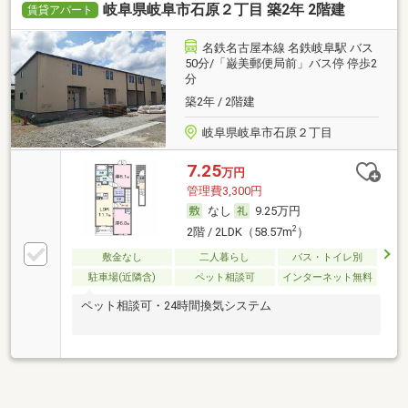
岐阜県岐阜市石原２丁目 築2年 2階建
賃貸アパート
名鉄名古屋本線 名鉄岐阜駅 バス
50分/「巌美郵便局前」バス停 停歩2
分
築2年 / 2階建
岐阜県岐阜市石原２丁目
7.25
万円
管理費3,300円
なし
9.25万円
2
2階 / 2LDK（58.57m
）
敷金なし
二人暮らし
バス・トイレ別
駐車場(近隣含)
ペット相談可
インターネット無料
ペット相談可・24時間換気システム