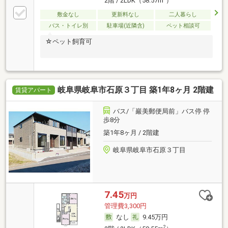
2階 / 2LDK（58.57m
）
敷金なし
更新料なし
二人暮らし
バス・トイレ別
駐車場(近隣含)
ペット相談可
☆ペット飼育可
岐阜県岐阜市石原３丁目 築1年8ヶ月 2階建
賃貸アパート
バス/「巖美郵便局前」バス停 停
歩8分
築1年8ヶ月 / 2階建
岐阜県岐阜市石原３丁目
7.45
万円
管理費3,300円
なし
9.45万円
2