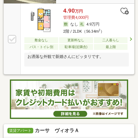
4.90
万円
管理費4,000円
なし
4.9万円
2
2階 / 2LDK（56.34m
）
敷金なし
更新料なし
二人暮らし
バス・トイレ別
駐車場(近隣含)
最上階
お洒落な外観で新婚さんにピッタリです。
カーサ ヴィオラＡ
賃貸アパート