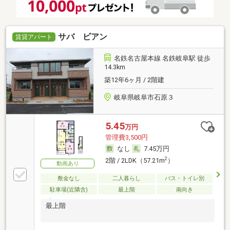
サバ ビアン
賃貸アパート
名鉄名古屋本線 名鉄岐阜駅 徒歩
14.3km
築12年6ヶ月 / 2階建
岐阜県岐阜市石原３
5.45
万円
管理費3,500円
なし
7.45万円
2
2階 / 2LDK（57.21m
）
動画あり
敷金なし
二人暮らし
バス・トイレ別
駐車場(近隣含)
最上階
南向き
最上階