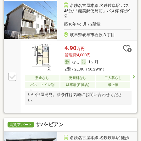
名鉄名古屋本線 名鉄岐阜駅 バス
45分/「巖美郵便局前」バス停 停歩9
分
築16年4ヶ月 / 2階建
岐阜県岐阜市石原３丁目
4.90
万円
管理費4,000円
なし
1ヶ月
2
2階 / 2LDK（56.29m
）
敷金なし
更新料なし
二人暮らし
バス・トイレ別
駐車場(近隣含)
最上階
いい部屋発見。諸条件は気軽にお問い合わせくださ
い。
サバ−ビアン
賃貸アパート
名鉄名古屋本線 名鉄岐阜駅 徒歩