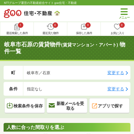
NTTグループ運営の不動産総合サイト goo住宅・不動産
1
0
0
0
最近検索した条件
最近見た物件
保存した条件
お気に入り
岐阜市石原の賃貸物件
物
(賃貸マンション・アパート)
件一覧
町
変更する
岐阜市／石原
条件
変更する
指定なし
新着メールを受
検索条件を保存
アプリで探す
取る
人数に合った間取りを選ぶ