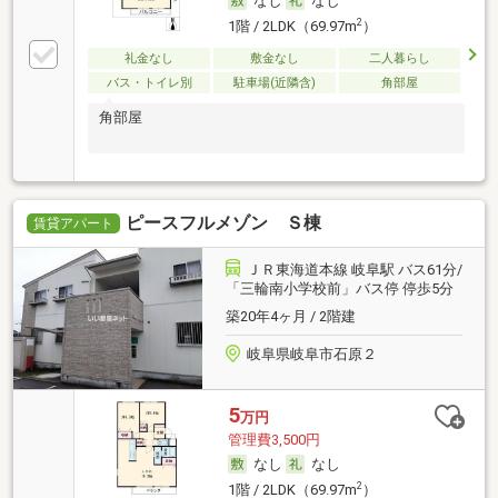
なし
なし
2
1階 / 2LDK（69.97m
）
礼金なし
敷金なし
二人暮らし
バス・トイレ別
駐車場(近隣含)
角部屋
角部屋
ピースフルメゾン Ｓ棟
賃貸アパート
ＪＲ東海道本線 岐阜駅 バス61分/
「三輪南小学校前」バス停 停歩5分
築20年4ヶ月 / 2階建
岐阜県岐阜市石原２
5
万円
管理費3,500円
なし
なし
2
1階 / 2LDK（69.97m
）