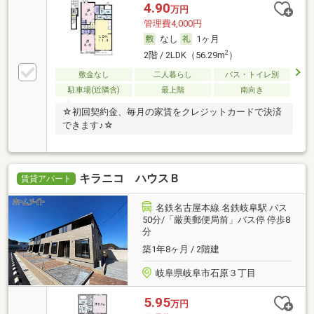
4.90
万円
管理費4,000円
なし
1ヶ月
2
2階 / 2LDK（56.29m
）
敷金なし
二人暮らし
バス・トイレ別
駐車場(近隣含)
最上階
南向き
☆初回契約金、毎月の家賃をクレジットカードで決済
できます♪☆
キラニコ ハウスＢ
賃貸アパート
名鉄名古屋本線 名鉄岐阜駅 バス
50分/「厳美郵便局前」バス停 停歩8
分
築1年8ヶ月 / 2階建
岐阜県岐阜市石原３丁目
5.95
万円