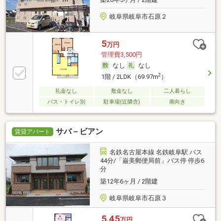
岐阜県岐阜市石原２
5
万円
管理費3,500円
なし
なし
2
1階 / 2LDK（69.97m
）
礼金なし
敷金なし
二人暮らし
バス・トイレ別
駐車場(近隣含)
南向き
サバ－ビアン
賃貸アパート
名鉄名古屋本線 名鉄岐阜駅 バス
44分/「巌美郵便局前」バス停 停歩6
分
築12年6ヶ月 / 2階建
岐阜県岐阜市石原３
5.45
万円