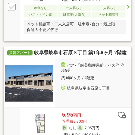
敷金なし
一人暮らし
二人暮らし
バス・トイレ別
駐車場(近隣含)
ペット相談可
ペット相談可・二人入居可・駐車場2台分・最上階・
保証人不要／代行
岐阜県岐阜市石原３丁目 築1年8ヶ月 2階建
賃貸アパート
バス/「厳美郵便局前」バス停 停
歩8分
築1年8ヶ月 / 2階建
岐阜県岐阜市石原３丁目
5.95
万円
管理費3,300円
なし
7.95万円
2
1階 / 1LDK（50.01m
）