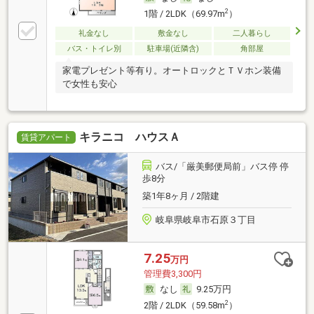
2
1階 / 2LDK（69.97m
）
礼金なし
敷金なし
二人暮らし
バス・トイレ別
駐車場(近隣含)
角部屋
家電プレゼント等有り。オートロックとＴＶホン装備
で女性も安心
キラニコ ハウスＡ
賃貸アパート
バス/「厳美郵便局前」バス停 停
歩8分
築1年8ヶ月 / 2階建
岐阜県岐阜市石原３丁目
7.25
万円
管理費3,300円
なし
9.25万円
2
2階 / 2LDK（59.58m
）