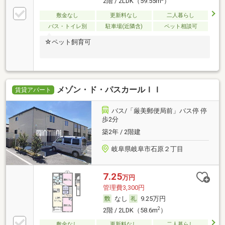
2階 / 2LDK（59.55m
）
敷金なし
更新料なし
二人暮らし
バス・トイレ別
駐車場(近隣含)
ペット相談可
☆ペット飼育可
メゾン・ド・パスカールＩＩ
賃貸アパート
バス/「厳美郵便局前」バス停 停
歩2分
築2年 / 2階建
岐阜県岐阜市石原２丁目
7.25
万円
管理費3,300円
なし
9.25万円
2
2階 / 2LDK（58.6m
）
敷金なし
更新料なし
二人暮らし