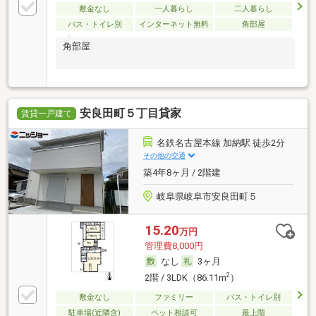
敷金なし
一人暮らし
二人暮らし
バス・トイレ別
インターネット無料
角部屋
角部屋
安良田町５丁目貸家
賃貸一戸建て
名鉄名古屋本線 加納駅 徒歩2分
その他の交通
築4年8ヶ月 / 2階建
岐阜県岐阜市安良田町５
15.20
万円
管理費8,000円
なし
3ヶ月
2
2階 / 3LDK（86.11m
）
敷金なし
ファミリー
バス・トイレ別
駐車場(近隣含)
ペット相談可
最上階