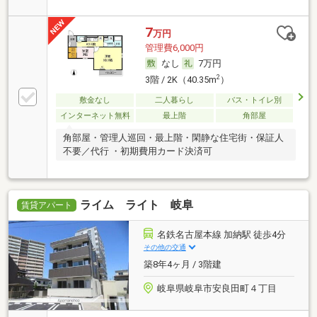
7
万円
管理費6,000円
なし
7万円
2
3階 / 2K（40.35m
）
敷金なし
二人暮らし
バス・トイレ別
インターネット無料
最上階
角部屋
角部屋・管理人巡回・最上階・閑静な住宅街・保証人
不要／代行 ・初期費用カード決済可
ライム ライト 岐阜
賃貸アパート
名鉄名古屋本線 加納駅 徒歩4分
その他の交通
築8年4ヶ月 / 3階建
岐阜県岐阜市安良田町４丁目