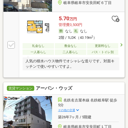
岐阜県岐阜市安良田町６丁目
5.70
万円
管理費3,500円
なし
なし
2
2階 / 1LDK（43.19m
）
礼金なし
敷金なし
更新料なし
一人暮らし
二人暮らし
バス・トイレ別
人気の積水ハウス物件でオシャレな造りです。対面キ
ッチンで使いやすいですよ。
アーバン・ウッズ
賃貸マンション
名鉄名古屋本線 名鉄岐阜駅 徒歩
5分
その他の交通
築26年7ヶ月 / 5階建
岐阜県岐阜市安良田町１丁目