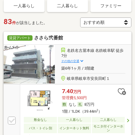
一人暮らし
二人暮らし
ファミリー
83
件
が該当しました。
ささら弐番館
賃貸アパート
名鉄名古屋本線 名鉄岐阜駅 徒歩
7分
その他の交通
築6年1ヶ月 / 3階建
岐阜県岐阜市安良田町１
7.40
万円
管理費5,500円
なし
8万円
2
1階 / 1LDK（39.44m
）
敷金なし
一人暮らし
二人暮らし
モニタ付インターホ
バス・トイレ別
インターネット無料
ン