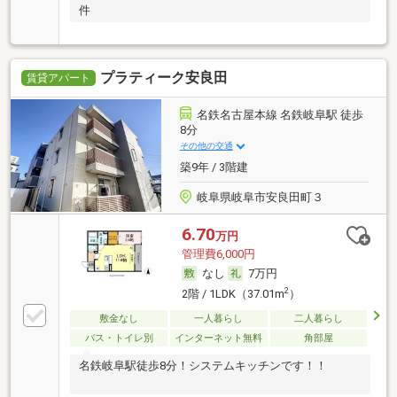
件
プラティーク安良田
賃貸アパート
名鉄名古屋本線 名鉄岐阜駅 徒歩
8分
その他の交通
築9年 / 3階建
岐阜県岐阜市安良田町３
6.70
万円
管理費6,000円
なし
7万円
2
2階 / 1LDK（37.01m
）
敷金なし
一人暮らし
二人暮らし
バス・トイレ別
インターネット無料
角部屋
名鉄岐阜駅徒歩8分！システムキッチンです！！