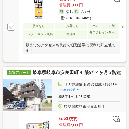
管理費6,000円
なし
7万円
2
1階 / 1K（35.94m
）
敷金なし
一人暮らし
バス・トイレ別
モニタ付インターホ
インターネット無料
角部屋
ン
駅までのアクセスも良好で通勤通学に便利な好立地で
す！！
岐阜県岐阜市安良田町４ 築8年4ヶ月 3階建
賃貸アパート
ＪＲ東海道本線 岐阜駅 徒歩13分
その他の交通
築8年4ヶ月 / 3階建
岐阜県岐阜市安良田町４
6.30
万円
管理費6,000円