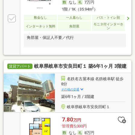
なし
7万円
2
1階 / 1K（35.94m
）
敷金なし
一人暮らし
バス・トイレ別
モニタ付インターホ
インターネット無料
角部屋
ン
角部屋・保証人不要／代行
岐阜県岐阜市安良田町１ 築6年1ヶ月 3階建
賃貸アパート
名鉄名古屋本線 名鉄岐阜駅 徒歩
8分
その他の交通
築6年1ヶ月 / 3階建
岐阜県岐阜市安良田町１
7.80
万円
管理費5,000円
なし
8万円