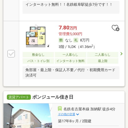
インターネット無料！！名鉄岐阜駅徒歩7分です！！
7.80
万円
管理費5,000円
なし
8万円
2
3階 / 1LDK（41.36m
）
敷金なし
一人暮らし
二人暮らし
バス・トイレ別
インターネット無料
最上階
角部屋・最上階・保証人不要／代行 ・初期費用カード
決済可
ボンジュール佳き日
賃貸アパート
名鉄名古屋本線 加納駅 徒歩4分
その他の交通
築17年8ヶ月 / 2階建