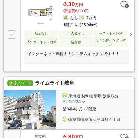
6.30
万円
管理費6,000円
なし
7万円
2
1階 / 1K（35.94m
）
敷金なし
一人暮らし
バス・トイレ別
モニタ付インターホ
インターネット無料
角部屋
ン
インターネット無料！！システムキッチンです！！
ライムライト岐阜
賃貸アパート
東海道本線 岐阜駅 徒歩12分
その他の交通
築8年4ヶ月 / 3階建
岐阜県岐阜市安良田町４丁目
6.30
万円