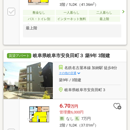
2
3階 / 1LDK（41.36m
）
敷金なし
一人暮らし
二人暮らし
バス・トイレ別
インターネット無料
最上階
最上階
岐阜県岐阜市安良田町３ 築9年 3階建
賃貸アパート
名鉄名古屋本線 加納駅 徒歩8分
その他の交通
築9年 / 3階建
岐阜県岐阜市安良田町３
6.70
万円
管理費6,000円
なし
7万円
2
2階 / 1LDK（37.01m
）