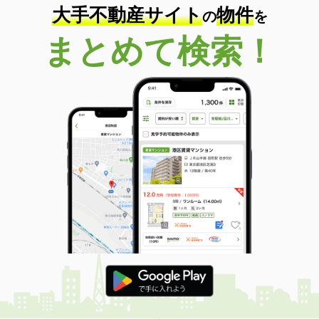
大手不動産サイト
物件
の
を
まとめて検索！