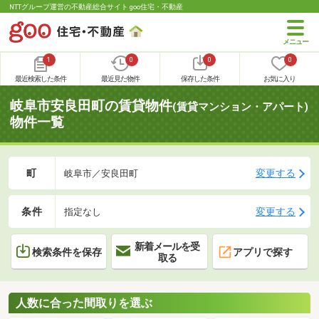
NTTグループ運営の不動産総合サイト goo住宅・不動産
1
0
0
0
最近検索した条件
最近見た物件
保存した条件
お気に入り
岐阜市安良田町の賃貸物件
(賃貸マンション・アパート)
物件一覧
町
変更する
岐阜市／安良田町
条件
変更する
指定なし
新着メールを受
検索条件を保存
アプリで探す
取る
人数に合った間取りを選ぶ