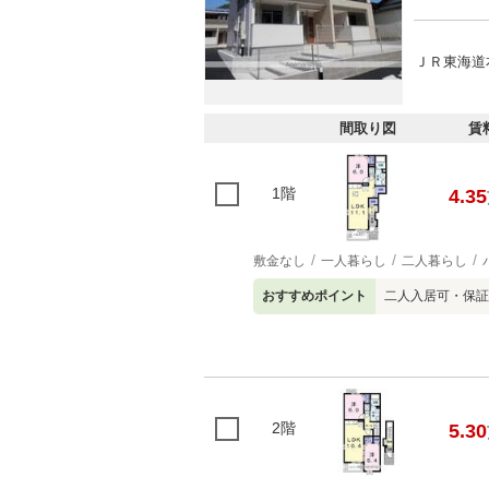
ＪＲ東海道本
間取り図
賃
1階
4.35
敷金なし
一人暮らし
二人暮らし
おすすめポイント
二人入居可・保証
2階
5.30