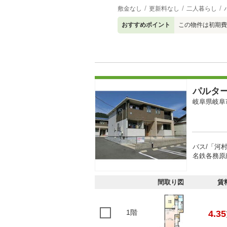
敷金なし
更新料なし
二人暮らし
おすすめポイント
この物件は初期費
パルタ
岐阜県岐阜
バス/「河
名鉄各務原線
間取り図
賃
1階
4.35