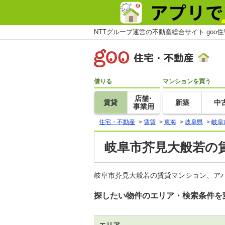
NTTグループ運営の不動産総合サイト goo
借りる
マンションを買う
店舗･
賃貸
新築
中
事業用
住宅・不動産
>
賃貸
>
東海
>
岐阜県
>
岐阜
岐阜市芥見大般若の賃
岐阜市芥見大般若の賃貸マンション、ア
探したい物件のエリア・検索条件を