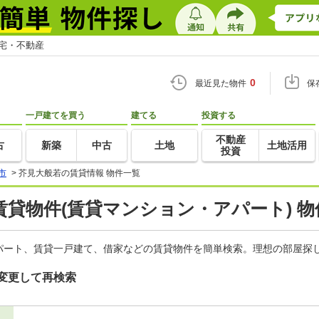
住宅・不動産
0
最近見た物件
保
一戸建てを買う
建てる
投資する
不動産
古
新築
中古
土地
土地活用
投資
市
>
芥見大般若の賃貸情報 物件一覧
貸物件(賃貸マンション・アパート) 物
パート、賃貸一戸建て、借家などの賃貸物件を簡単検索。理想の部屋探し
変更して再検索