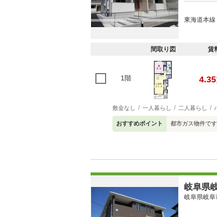
東海道本線 
間取り図
賃
1階
4.35
敷金なし
一人暮らし
二人暮らし
おすすめポイント
都市ガス物件です
岐阜県岐
岐阜県岐阜