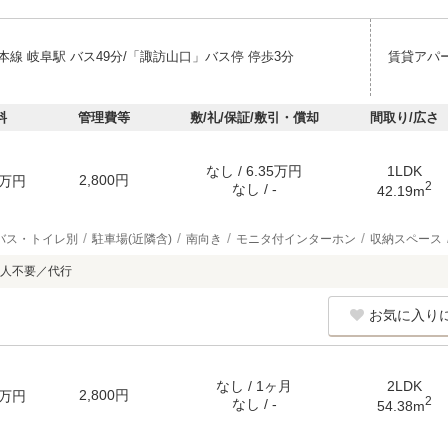
線 岐阜駅 バス49分/「諏訪山口」バス停 停歩3分
賃貸アパ
料
管理費等
敷/礼/保証/敷引・償却
間取り/広さ
なし / 6.35万円
1LDK
2,800円
万円
2
なし / -
42.19m
バス・トイレ別
駐車場(近隣含)
南向き
モニタ付インターホン
収納スペース
人不要／代行
お気に入り
なし / 1ヶ月
2LDK
2,800円
万円
2
なし / -
54.38m