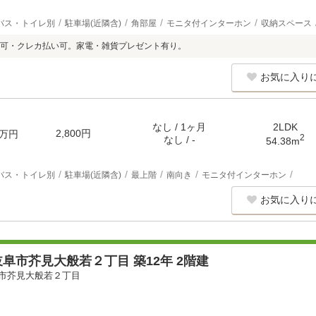
バス・トイレ別
駐車場(近隣含)
角部屋
モニタ付インターホン
収納スペース
可・クレカ払い可。家電・雑貨プレゼント有り。
お気に入り
なし / 1ヶ月
2LDK
2,800円
万円
2
なし / -
54.38m
バス・トイレ別
駐車場(近隣含)
最上階
南向き
モニタ付インターホン
お気に入り
阜市芥見大般若２丁目 築12年 2階建
市芥見大般若２丁目