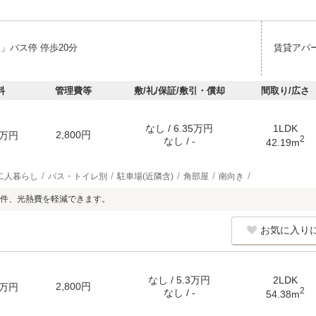
」バス停 停歩20分
賃貸アパ
料
管理費等
敷/礼/保証/敷引・償却
間取り/広さ
なし / 6.35万円
1LDK
2,800円
万円
2
なし / -
42.19m
二人暮らし
バス・トイレ別
駐車場(近隣含)
角部屋
南向き
件、光熱費を軽減できます。
お気に入り
なし / 5.3万円
2LDK
2,800円
万円
2
なし / -
54.38m