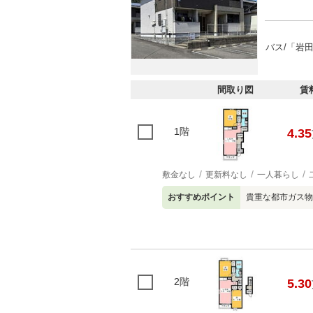
バス/「岩田
間取り図
賃
1階
4.35
敷金なし
更新料なし
一人暮らし
おすすめポイント
貴重な都市ガス物
2階
5.30