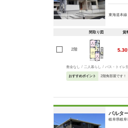
東海道本線 
間取り図
賃
2階
5.30
敷金なし
二人暮らし
バス・トイレ
おすすめポイント
2階角部屋です！
パルタ
岐阜県岐阜