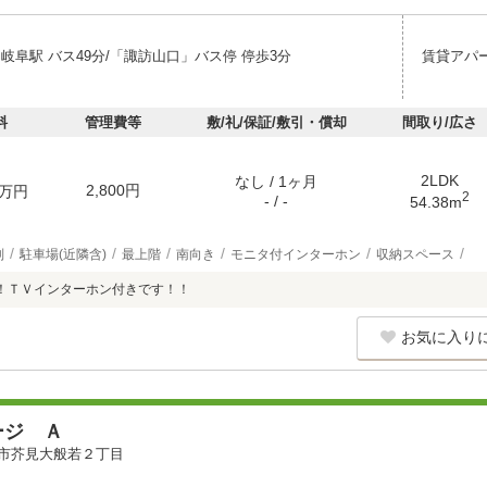
岐阜駅 バス49分/「諏訪山口」バス停 停歩3分
賃貸アパ
料
管理費等
敷/礼/保証/敷引・償却
間取り/広さ
2LDK
なし / 1ヶ月
2,800円
万円
2
- / -
54.38m
別
駐車場(近隣含)
最上階
南向き
モニタ付インターホン
収納スペース
！ＴＶインターホン付きです！！
お気に入り
ージ Ａ
市芥見大般若２丁目