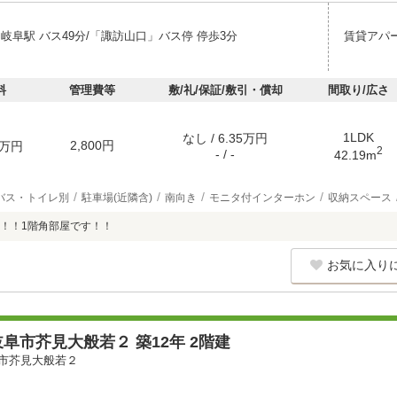
岐阜駅 バス49分/「諏訪山口」バス停 停歩3分
賃貸アパ
料
管理費等
敷/礼/保証/敷引・償却
間取り/広さ
1LDK
なし / 6.35万円
2,800円
万円
2
- / -
42.19m
バス・トイレ別
駐車場(近隣含)
南向き
モニタ付インターホン
収納スペース
！！1階角部屋です！！
お気に入り
阜市芥見大般若２ 築12年 2階建
市芥見大般若２