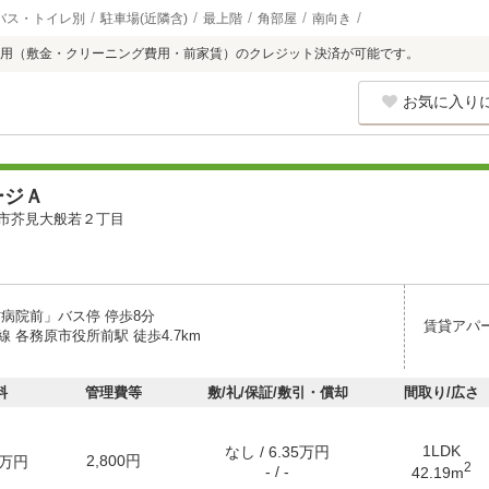
バス・トイレ別
駐車場(近隣含)
最上階
角部屋
南向き
用（敷金・クリーニング費用・前家賃）のクレジット決済が可能です。
お気に入り
ージＡ
市芥見大般若２丁目
村病院前」バス停 停歩8分
賃貸アパ
 各務原市役所前駅 徒歩4.7km
料
管理費等
敷/礼/保証/敷引・償却
間取り/広さ
1LDK
なし / 6.35万円
2,800円
万円
2
- / -
42.19m