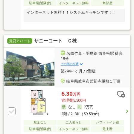
駐車場(近隣含)
インターネット無料
角部屋
インターネット無料！！システムキッチンです！！
サニーコート Ｃ棟
賃貸アパート
名鉄竹鼻・羽島線 西笠松駅 徒歩
19分
その他の交通
築24年1ヶ月 / 2階建
岐阜県岐阜市茜部寺屋敷１丁目
6.30
万円
管理費5,500円
なし
7万円
2
2階 / 2LDK（59.58m
）
敷金なし
二人暮らし
バス・トイレ別
駐車場(近隣含)
インターネット無料
最上階