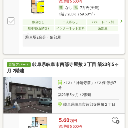
管理費5,500円
なし
7万円(実費)
2
1階 / 2LDK（59.58m
）
敷金なし
二人暮らし
バス・トイレ別
駐車場(近隣含)
インターネット無料
角部屋
駐車場2台分・角部屋
岐阜県岐阜市茜部寺屋敷２丁目 築23年5ヶ
賃貸アパート
月 2階建
バス/「神清寺前」バス停 停歩7
分
築23年5ヶ月 / 2階建
岐阜県岐阜市茜部寺屋敷２丁目
5.60
万円
管理費5,500円