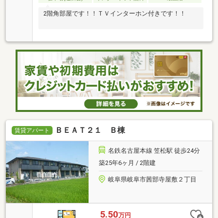
2階角部屋です！！ＴＶインターホン付きです！！
ＢＥＡＴ２１ Ｂ棟
賃貸アパート
名鉄名古屋本線 笠松駅 徒歩24分
築25年6ヶ月 / 2階建
岐阜県岐阜市茜部寺屋敷２丁目
5.50
万円