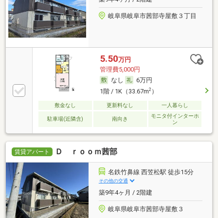
岐阜県岐阜市茜部寺屋敷３丁目
5.50
万円
管理費5,000円
なし
6万円
2
1階 / 1K（33.67m
）
敷金なし
更新料なし
一人暮らし
モニタ付インターホ
駐車場(近隣含)
南向き
ン
Ｄ ｒｏｏｍ茜部
賃貸アパート
名鉄竹鼻線 西笠松駅 徒歩15分
その他の交通
築9年4ヶ月 / 2階建
岐阜県岐阜市茜部寺屋敷３