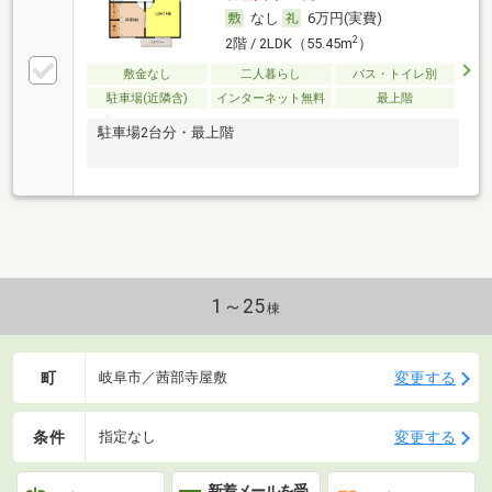
なし
6万円(実費)
2
2階 / 2LDK（55.45m
）
敷金なし
二人暮らし
バス・トイレ別
駐車場(近隣含)
インターネット無料
最上階
駐車場2台分・最上階
1～25
棟
町
変更する
岐阜市／茜部寺屋敷
条件
変更する
指定なし
新着メールを受