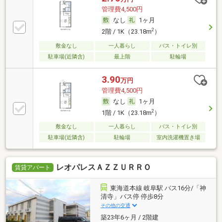
管理費4,500円
なし
1ヶ月
2
2階 / 1K（23.18m
）
敷金なし
一人暮らし
バス・トイレ別
駐車場(近隣含)
最上階
駐輪場
3.90
万円
管理費4,500円
なし
1ヶ月
2
1階 / 1K（23.18m
）
敷金なし
一人暮らし
バス・トイレ別
駐車場(近隣含)
駐輪場
室内洗濯機置き場
レオパレスＡＺＺＵＲＲＯ
賃貸アパート
東海道本線 岐阜駅 バス16分/「神
清寺」バス停 停歩8分
その他の交通
築23年6ヶ月 / 2階建