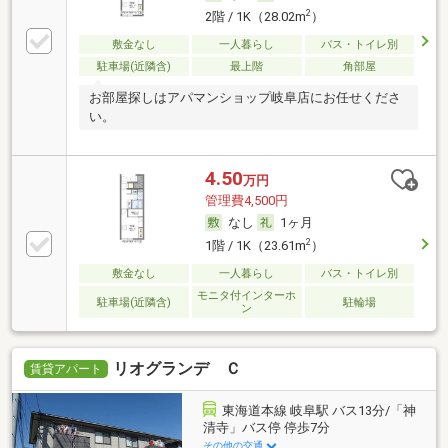
2
2階 / 1K（28.02m
）
敷金なし
一人暮らし
バス・トイレ別
駐車場(近隣含)
最上階
角部屋
お部屋探しはアパマンショップ岐阜店にお任せくださ
い。
4.50
万円
管理費4,500円
なし
1ヶ月
2
1階 / 1K（23.61m
）
敷金なし
一人暮らし
バス・トイレ別
モニタ付インターホ
駐車場(近隣含)
駐輪場
ン
リオグランデ Ｃ
賃貸アパート
東海道本線 岐阜駅 バス13分/「神
清寺」バス停 停歩7分
その他の交通