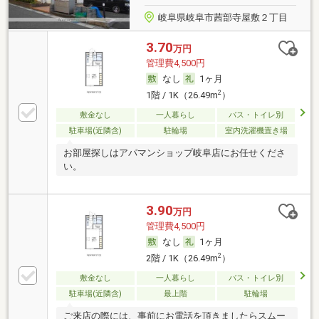
岐阜県岐阜市茜部寺屋敷２丁目
3.70
万円
管理費4,500円
なし
1ヶ月
2
1階 / 1K（26.49m
）
敷金なし
一人暮らし
バス・トイレ別
駐車場(近隣含)
駐輪場
室内洗濯機置き場
お部屋探しはアパマンショップ岐阜店にお任せくださ
い。
3.90
万円
管理費4,500円
なし
1ヶ月
2
2階 / 1K（26.49m
）
敷金なし
一人暮らし
バス・トイレ別
駐車場(近隣含)
最上階
駐輪場
ご来店の際には、事前にお電話を頂きましたらスムー