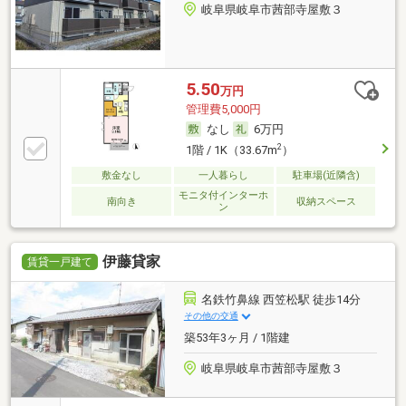
岐阜県岐阜市茜部寺屋敷３
5.50
万円
管理費5,000円
なし
6万円
2
1階 / 1K（33.67m
）
敷金なし
一人暮らし
駐車場(近隣含)
モニタ付インターホ
南向き
収納スペース
ン
伊藤貸家
賃貸一戸建て
名鉄竹鼻線 西笠松駅 徒歩14分
その他の交通
築53年3ヶ月 / 1階建
岐阜県岐阜市茜部寺屋敷３