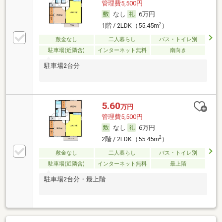
管理費5,500円
なし
6万円
2
1階 / 2LDK（55.45m
）
敷金なし
二人暮らし
バス・トイレ別
駐車場(近隣含)
インターネット無料
南向き
駐車場2台分
5.60
万円
管理費5,500円
なし
6万円
2
2階 / 2LDK（55.45m
）
敷金なし
二人暮らし
バス・トイレ別
駐車場(近隣含)
インターネット無料
最上階
駐車場2台分・最上階