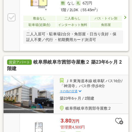
なし
6万円
2
1階 / 2LDK（55.45m
）
敷金なし
二人暮らし
バス・トイレ別
駐車場(近隣含)
インターネット無料
角部屋
二人入居可・駐車場2台分・角部屋・日当り良好・保
証人不要／代行 ・初期費用カード決済可
岐阜県岐阜市茜部寺屋敷２ 築23年6ヶ月 2
賃貸アパート
階建
ＪＲ東海道本線 岐阜駅 バス16分/
「神清寺」バス停 停歩8分
その他の交通
築23年6ヶ月 / 2階建
岐阜県岐阜市茜部寺屋敷２
3.80
万円
管理費4,500円