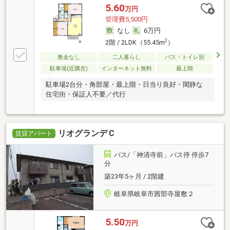
5.60
万円
管理費5,500円
なし
6万円
2
2階 / 2LDK（55.45m
）
敷金なし
二人暮らし
バス・トイレ別
駐車場(近隣含)
インターネット無料
最上階
駐車場2台分・角部屋・最上階・日当り良好・閑静な
住宅街・保証人不要／代行
リオグランデＣ
賃貸アパート
バス/「神清寺前」バス停 停歩7
分
築23年5ヶ月 / 2階建
岐阜県岐阜市茜部寺屋敷２
5.50
万円