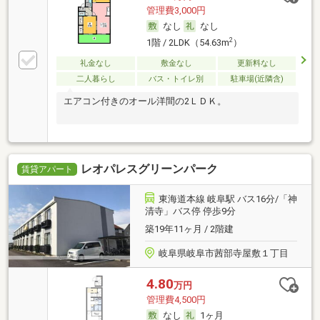
管理費3,000円
なし
なし
2
1階 / 2LDK（54.63m
）
礼金なし
敷金なし
更新料なし
二人暮らし
バス・トイレ別
駐車場(近隣含)
エアコン付きのオール洋間の2ＬＤＫ。
レオパレスグリーンパーク
賃貸アパート
東海道本線 岐阜駅 バス16分/「神
清寺」バス停 停歩9分
築19年11ヶ月 / 2階建
岐阜県岐阜市茜部寺屋敷１丁目
4.80
万円
管理費4,500円
なし
1ヶ月