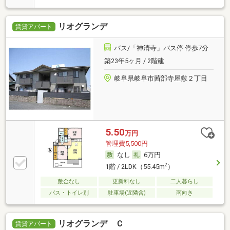
リオグランデ
賃貸アパート
バス/「神清寺」バス停 停歩7分
築23年5ヶ月 / 2階建
岐阜県岐阜市茜部寺屋敷２丁目
5.50
万円
管理費5,500円
なし
6万円
2
1階 / 2LDK（55.45m
）
敷金なし
更新料なし
二人暮らし
バス・トイレ別
駐車場(近隣含)
南向き
リオグランデ Ｃ
賃貸アパート