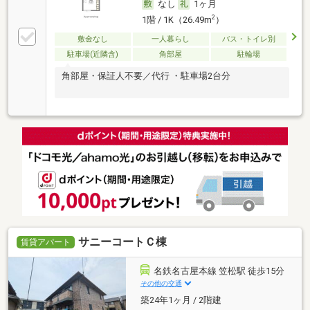
なし
1ヶ月
2
1階 / 1K（26.49m
）
敷金なし
一人暮らし
バス・トイレ別
駐車場(近隣含)
角部屋
駐輪場
角部屋・保証人不要／代行 ・駐車場2台分
サニーコートＣ棟
賃貸アパート
名鉄名古屋本線 笠松駅 徒歩15分
その他の交通
築24年1ヶ月 / 2階建