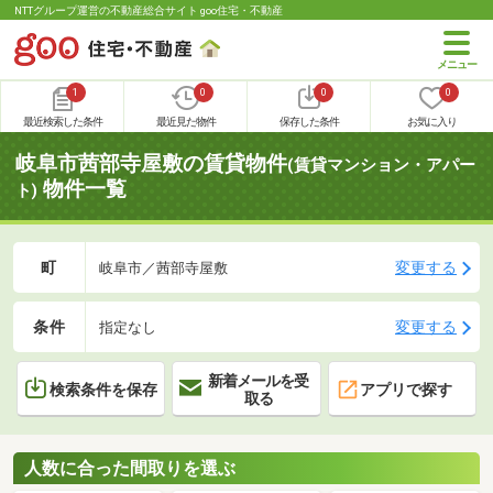
NTTグループ運営の不動産総合サイト goo住宅・不動産
1
0
0
0
最近検索した条件
最近見た物件
保存した条件
お気に入り
岐阜市茜部寺屋敷の賃貸物件
(賃貸マンション・アパー
物件一覧
ト)
町
変更する
岐阜市／茜部寺屋敷
条件
変更する
指定なし
新着メールを受
検索条件を保存
アプリで探す
取る
人数に合った間取りを選ぶ