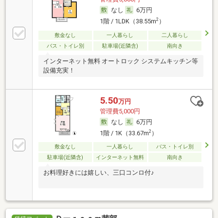
なし
6万円
2
1階 / 1LDK（38.55m
）
敷金なし
一人暮らし
二人暮らし
バス・トイレ別
駐車場(近隣含)
南向き
インターネット無料 オートロック システムキッチン等
設備充実！
5.50
万円
管理費5,000円
なし
6万円
2
1階 / 1K（33.67m
）
敷金なし
一人暮らし
バス・トイレ別
駐車場(近隣含)
インターネット無料
南向き
お料理好きには嬉しい、三口コンロ付♪