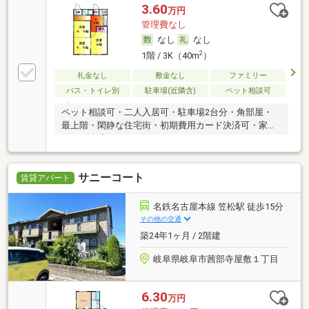
3.60
万円
管理費なし
なし
なし
2
1階 / 3K（40m
）
礼金なし
敷金なし
ファミリー
バス・トイレ別
駐車場(近隣含)
ペット相談可
ペット相談可・二人入居可・駐車場2台分・角部屋・
最上階・閑静な住宅街・初期費用カード決済可・家賃
カード決済可
サニーコート
賃貸アパート
名鉄名古屋本線 笠松駅 徒歩15分
その他の交通
築24年1ヶ月 / 2階建
岐阜県岐阜市茜部寺屋敷１丁目
6.30
万円