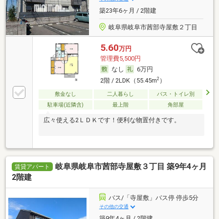
築23年6ヶ月 / 2階建
岐阜県岐阜市茜部寺屋敷２丁目
5.60
万円
管理費5,500円
なし
6万円
2
2階 / 2LDK（55.45m
）
敷金なし
二人暮らし
バス・トイレ別
駐車場(近隣含)
最上階
角部屋
広々使える2ＬＤＫです！便利な物置付きです。
岐阜県岐阜市茜部寺屋敷３丁目 築9年4ヶ月
賃貸アパート
2階建
バス/「寺屋敷」バス停 停歩5分
その他の交通
築9年4ヶ月 / 2階建