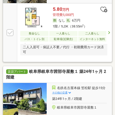
5.80
万円
管理費5,000円
なし
6万円
2
1階 / 1LDK（38.55m
）
敷金なし
一人暮らし
二人暮らし
バス・トイレ別
駐車場(近隣含)
インターネット無料
二人入居可・保証人不要／代行 ・初期費用カード決済
可
岐阜県岐阜市茜部寺屋敷１ 築24年1ヶ月 2
賃貸アパート
階建
名鉄名古屋本線 笠松駅 徒歩15分
その他の交通
築24年1ヶ月 / 2階建
岐阜県岐阜市茜部寺屋敷１