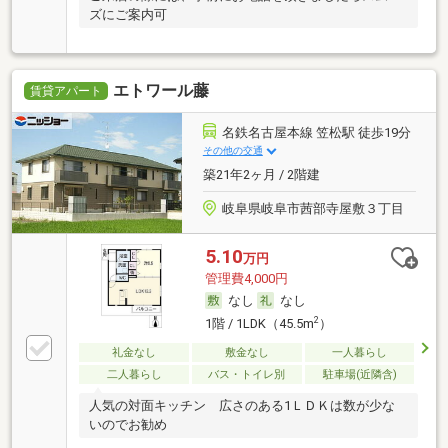
ズにご案内可
エトワール藤
賃貸アパート
名鉄名古屋本線 笠松駅 徒歩19分
その他の交通
築21年2ヶ月 / 2階建
岐阜県岐阜市茜部寺屋敷３丁目
5.10
万円
管理費4,000円
なし
なし
2
1階 / 1LDK（45.5m
）
礼金なし
敷金なし
一人暮らし
二人暮らし
バス・トイレ別
駐車場(近隣含)
人気の対面キッチン 広さのある1ＬＤＫは数が少な
いのでお勧め