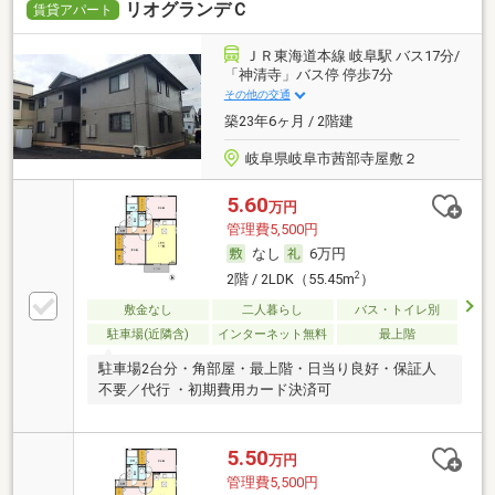
リオグランデＣ
賃貸アパート
ＪＲ東海道本線 岐阜駅 バス17分/
「神清寺」バス停 停歩7分
その他の交通
築23年6ヶ月 / 2階建
岐阜県岐阜市茜部寺屋敷２
5.60
万円
管理費5,500円
なし
6万円
2
2階 / 2LDK（55.45m
）
敷金なし
二人暮らし
バス・トイレ別
駐車場(近隣含)
インターネット無料
最上階
駐車場2台分・角部屋・最上階・日当り良好・保証人
不要／代行 ・初期費用カード決済可
5.50
万円
管理費5,500円