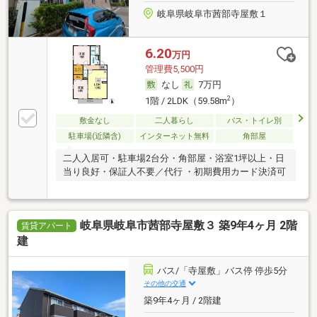
岐阜県岐阜市茜部寺屋敷１
6.20
万円
管理費5,500円
なし
7万円
2
1階 / 2LDK（59.58m
）
敷金なし
二人暮らし
バス・トイレ別
駐車場(近隣含)
インターネット無料
角部屋
二人入居可・駐車場2台分・角部屋・浴室1坪以上・日
当り良好・保証人不要／代行 ・初期費用カード決済可
岐阜県岐阜市茜部寺屋敷３ 築9年4ヶ月 2階
賃貸アパート
建
バス/「寺屋敷」バス停 停歩5分
その他の交通
築9年4ヶ月 / 2階建