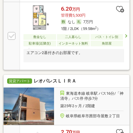
6.20
万円
管理費5,500円
なし
7万円
2
1階 / 2LDK（59.58m
）
敷金なし
二人暮らし
バス・トイレ別
駐車場(近隣含)
インターネット無料
角部屋
エアコン2基付きのお部屋です。
レオパレスＬＩＲＡ
賃貸アパート
東海道本線 岐阜駅 バス16分/「神
清寺」バス停 停歩7分
築25年2ヶ月 / 2階建
岐阜県岐阜市茜部寺屋敷２丁目
2.70
万円