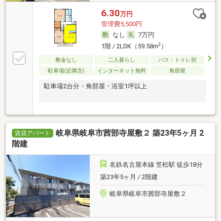
6.30
万円
管理費5,500円
なし
7万円
2
1階 / 2LDK（59.58m
）
敷金なし
二人暮らし
バス・トイレ別
駐車場(近隣含)
インターネット無料
角部屋
駐車場2台分・角部屋・浴室1坪以上
岐阜県岐阜市茜部寺屋敷２ 築23年5ヶ月 2
賃貸アパート
階建
名鉄名古屋本線 笠松駅 徒歩18分
築23年5ヶ月 / 2階建
岐阜県岐阜市茜部寺屋敷２