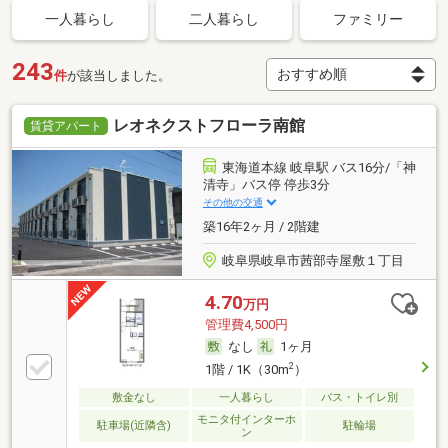
一人暮らし
二人暮らし
ファミリー
243
件
が該当しました。
レオネクストフローラ南館
賃貸アパート
東海道本線 岐阜駅 バス16分/「神
清寺」バス停 停歩3分
その他の交通
築16年2ヶ月 / 2階建
岐阜県岐阜市茜部寺屋敷１丁目
4.70
万円
管理費4,500円
なし
1ヶ月
2
1階 / 1K（30m
）
敷金なし
一人暮らし
バス・トイレ別
モニタ付インターホ
駐車場(近隣含)
駐輪場
ン