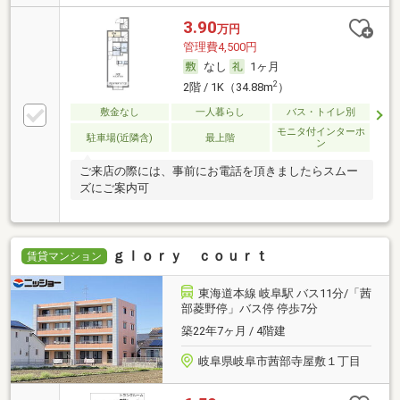
3.90
万円
管理費4,500円
なし
1ヶ月
2
2階 / 1K（34.88m
）
敷金なし
一人暮らし
バス・トイレ別
モニタ付インターホ
駐車場(近隣含)
最上階
ン
ご来店の際には、事前にお電話を頂きましたらスムー
ズにご案内可
ｇｌｏｒｙ ｃｏｕｒｔ
賃貸マンション
東海道本線 岐阜駅 バス11分/「茜
部菱野停」バス停 停歩7分
築22年7ヶ月 / 4階建
岐阜県岐阜市茜部寺屋敷１丁目