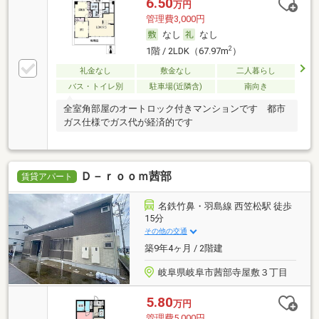
6.50
万円
管理費3,000円
なし
なし
2
1階 / 2LDK（67.97m
）
礼金なし
敷金なし
二人暮らし
バス・トイレ別
駐車場(近隣含)
南向き
全室角部屋のオートロック付きマンションです 都市
ガス仕様でガス代が経済的です
Ｄ－ｒｏｏｍ茜部
賃貸アパート
名鉄竹鼻・羽島線 西笠松駅 徒歩
15分
その他の交通
築9年4ヶ月 / 2階建
岐阜県岐阜市茜部寺屋敷３丁目
5.80
万円
管理費5,000円