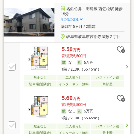
名鉄竹鼻・羽島線 西笠松駅 徒歩
15分
その他の交通
築23年5ヶ月 / 2階建
岐阜県岐阜市茜部寺屋敷２丁目
5.50
万円
管理費5,500円
なし
6万円
2
1階 / 2LDK（55.45m
）
敷金なし
二人暮らし
バス・トイレ別
駐車場(近隣含)
インターネット無料
角部屋
5.60
万円
管理費5,500円
なし
6万円
2
2階 / 2LDK（55.45m
）
敷金なし
二人暮らし
バス・トイレ別
駐車場(近隣含)
インターネット無料
最上階