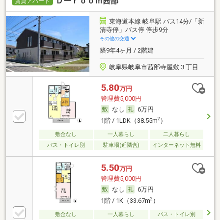
Ｄーｒｏｏｍ茜部
賃貸アパート
東海道本線 岐阜駅 バス14分/「新
清寺停」バス停 停歩9分
その他の交通
築9年4ヶ月 / 2階建
岐阜県岐阜市茜部寺屋敷３丁目
5.80
万円
管理費5,000円
なし
6万円
2
1階 / 1LDK（38.55m
）
敷金なし
一人暮らし
二人暮らし
バス・トイレ別
駐車場(近隣含)
インターネット無料
5.50
万円
管理費5,000円
なし
6万円
2
1階 / 1K（33.67m
）
敷金なし
一人暮らし
バス・トイレ別