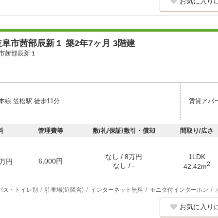
お気に入り
阜市茜部辰新１ 築2年7ヶ月 3階建
市茜部辰新１
線 笠松駅 徒歩11分
賃貸アパ
料
管理費等
敷/礼/保証/敷引・償却
間取り/広さ
なし / 8万円
1LDK
6,000円
万円
2
なし / -
42.42m
バス・トイレ別
駐車場(近隣含)
インターネット無料
モニタ付インターホン
お気に入り