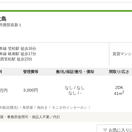
大島
市茜部辰新１
線 笠松駅 徒歩16分
線 岐南駅 徒歩17分
賃貸マンシ
西笠松駅 徒歩23分
料
管理費等
敷/礼/保証/敷引・償却
間取り/広さ
なし / なし
2DK
3,000円
万円
2
なし / -
41m
車場(近隣含)
角部屋
南向き
モニタ付インターホン
屋・事務所使用可・保証人不要／代行
お気に入り