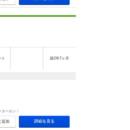
ート
築2年7ヶ月
ンターホン
詳細を見る
に追加