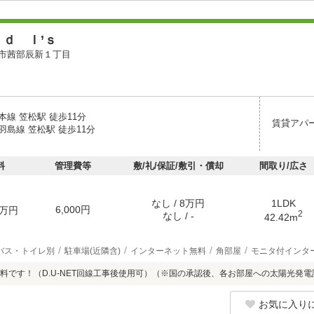
ｄ Ｉ’ｓ
市茜部辰新１丁目
線 笠松駅 徒歩11分
賃貸アパ
島線 笠松駅 徒歩11分
料
管理費等
敷/礼/保証/敷引・償却
間取り/広さ
なし / 8万円
1LDK
6,000円
万円
2
なし / -
42.42m
バス・トイレ別
駐車場(近隣含)
インターネット無料
角部屋
モニタ付インタ
料です！（D.U-NET回線工事後使用可）（※国の承認後、各お部屋への太陽光発電
お気に入り