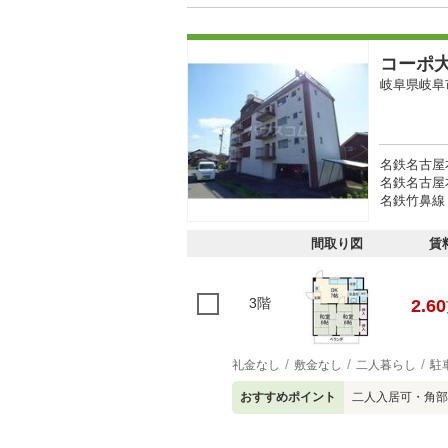
コーポ
岐阜県岐阜
名鉄名古屋本
名鉄名古屋本
名鉄竹鼻線 
間取り図
賃
3階
2.60
礼金なし
敷金なし
二人暮らし
駐
おすすめポイント
二人入居可・角部