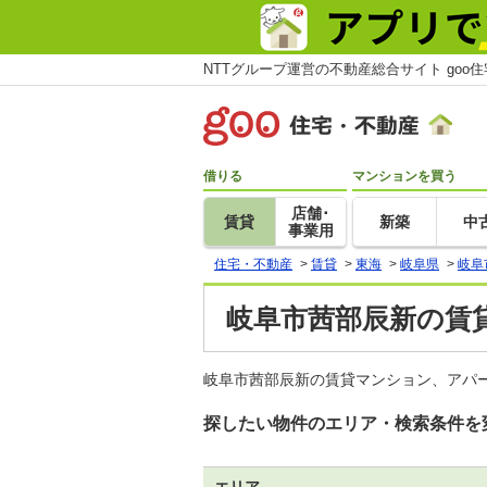
NTTグループ運営の不動産総合サイト goo
借りる
マンションを買う
店舗･
賃貸
新築
中
事業用
住宅・不動産
>
賃貸
>
東海
>
岐阜県
>
岐阜
岐阜市茜部辰新の賃貸
岐阜市茜部辰新の賃貸マンション、アパ
探したい物件のエリア・検索条件を