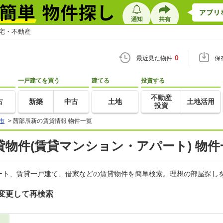
住宅・不動産
0
最近見た物件
保
一戸建てを買う
建てる
投資する
不動産
古
新築
中古
土地
土地活用
投資
市
>
茜部辰新の賃貸情報 物件一覧
物件(賃貸マンション・アパート) 物件
ート、賃貸一戸建て、借家などの賃貸物件を簡単検索。理想の部屋探しを
変更して再検索