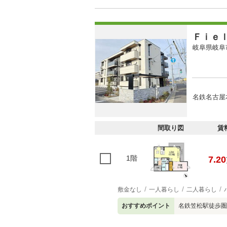
Ｆｉｅ
岐阜県岐阜
名鉄名古屋本
間取り図
賃
1階
7.20
敷金なし
一人暮らし
二人暮らし
おすすめポイント
名鉄笠松駅徒歩圏