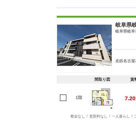
岐阜県岐
岐阜県岐阜
名鉄名古屋本
間取り図
賃
1階
7.20
敷金なし
更新料なし
一人暮らし