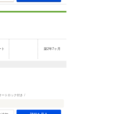
ート
築2年7ヶ月
オートロック付き