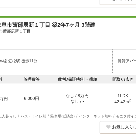
阜市茜部辰新１丁目 築2年7ヶ月 3階建
市茜部辰新１丁目
線 笠松駅 徒歩11分
賃貸アパ
料
管理費等
敷/礼/保証/敷引・償却
間取り/広さ
なし / 8万円
1LDK
6,000円
万円
2
なし / -
42.42m
二人暮らし
バス・トイレ別
駐車場(近隣含)
インターネット無料
モニタ付イ
お気に入り