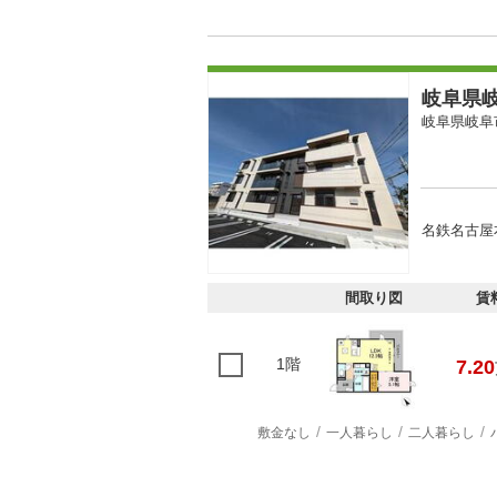
岐阜県岐
岐阜県岐阜
名鉄名古屋本
間取り図
賃
1階
7.20
敷金なし
一人暮らし
二人暮らし