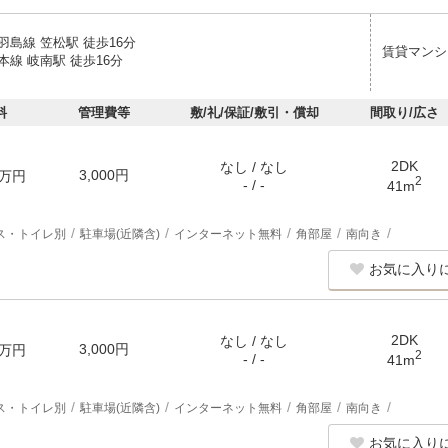
島線 笠松駅 徒歩16分
賃貸マンシ
線 岐南駅 徒歩16分
料
管理費等
敷/礼/保証/敷引・償却
間取り/広さ
2DK
なし / なし
3,000円
万円
2
- / -
41m
ス・トイレ別
駐車場(近隣含)
インターネット無料
角部屋
南向き
お気に入り
2DK
なし / なし
3,000円
万円
2
- / -
41m
ス・トイレ別
駐車場(近隣含)
インターネット無料
角部屋
南向き
お気に入り