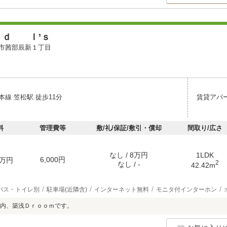
ｌｄ Ｉ’ｓ
市茜部辰新１丁目
線 笠松駅 徒歩11分
賃貸アパ
料
管理費等
敷/礼/保証/敷引・償却
間取り/広さ
なし / 8万円
1LDK
6,000円
万円
2
なし / -
42.42m
バス・トイレ別
駐車場(近隣含)
インターネット無料
モニタ付インターホン
内、築浅Ｄｒｏｏｍです。