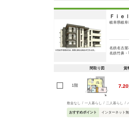
Ｆｉｅｌ
岐阜県岐阜
名鉄名古屋本
名鉄竹鼻・羽
間取り図
賃
1階
7.20
敷金なし
一人暮らし
二人暮らし
おすすめポイント
インターネット無