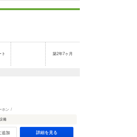
ート
築2年7ヶ月
ーホン
設備
詳細を見る
に追加