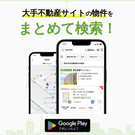
大手不動産サイト
物件
の
を
まとめて検索！