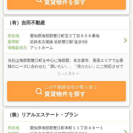
賃貸物件を探す
（有）吉田不動産
所在地
愛知県海部郡蟹江町宝２丁目６０６番地
最寄駅
近鉄名古屋線 近鉄蟹江駅 徒歩5分
情報提供元
アットホーム
当社は海部郡蟹江町を中心に海部郡、名古屋市、尾張エリアでお客
様のニーズに合わせた「買いたい」、「売りたい」にご対応させて
いただいております。地域の人々との信頼関係を第一に考え、お客
もっと見る
様からのどんな小さなご相談にも全力でお応えする信用信頼のおけ
る街の不動産屋として不動産業を営んでおります。不動産の売買・
この不動産会社が取り扱う
賃貸・管理はもちろん、住宅建築、リノベーション、保険と「住」
賃貸物件を探す
に関するさまざまなことをご対応させていただいております。また
資産活用及び相続に関する不動産のご相談もうけたまわっておりま
す。不動産のことならお気軽に何でもご相談ください。
（株）リアルエステート・プラン
所在地
愛知県海部郡蟹江町本町１１丁目４６ー１