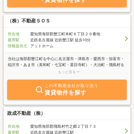
第ご連絡ください。車で迎えにまいります。お気軽なお電話・ご来
店を心よりお待ちしております。
（株）不動産ＳＯＳ
所在地
愛知県海部郡蟹江町本町６丁目２９番地
最寄駅
近鉄名古屋線 近鉄蟹江駅 徒歩10分
情報提供元
アットホーム
当社は海部郡蟹江町を中心に名古屋市・津島市・愛西市・弥富市・
稲沢市・あま市（美和町・七宝町・甚目寺町）・大治町・飛島村を
はじめ、愛知県・岐阜県・三重県エリアでお客様の「買いたい」
もっと見る
「売りたい」「借りたい」にお応えいたします。ご希望の方は是非
お気軽にお問い合わせ下さい。当社では経験豊富なスタッフが真剣
この不動産会社が取り扱う
に対応策を考え、ご希望に合わせたスピーディなご提案、ご対応を
賃貸物件を探す
させていただきます。ご希望に沿った物件がきっと見つかります。
その他にも相続による不動産の売却、自己破産等による不動産の任
意売却・競売サポート・新築住宅のデザイン・リフォーム工事等、
不動産にかかわることは何でもご相談下さい！
政成不動産（株）
所在地
愛知県海部郡飛島村竹之郷２丁目７３
最寄駅
近鉄名古屋線 近鉄蟹江駅