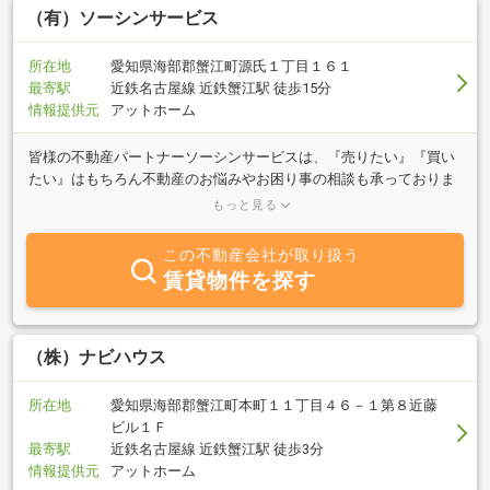
（有）ソーシンサービス
所在地
愛知県海部郡蟹江町源氏１丁目１６１
最寄駅
近鉄名古屋線 近鉄蟹江駅 徒歩15分
情報提供元
アットホーム
皆様の不動産パートナーソーシンサービスは、『売りたい』『買い
たい』はもちろん不動産のお悩みやお困り事の相談も承っておりま
す。◇不動産を売却したいけど何から手を付けたら良いのか分から
もっと見る
ない…◇急に転勤が決まったけどこの家どうしよう…◇住宅ローンっ
ていくら借りられるの…◇手続きが複雑そうでなんだか面倒…など、
この不動産会社が取り扱う
不動産のお悩みはございませんか。まずは相談したい！そんな時こ
賃貸物件を探す
そソーシンサービスにお任せください。お客様ひとりひとりに合わ
せた最適なアドバイスをさせていただきます。また、さまざまなお
手続きも丁寧にサポートさせていただきますので、どうぞお気軽に
ご相談ください。
（株）ナビハウス
所在地
愛知県海部郡蟹江町本町１１丁目４６－１第８近藤
ビル１Ｆ
最寄駅
近鉄名古屋線 近鉄蟹江駅 徒歩3分
情報提供元
アットホーム