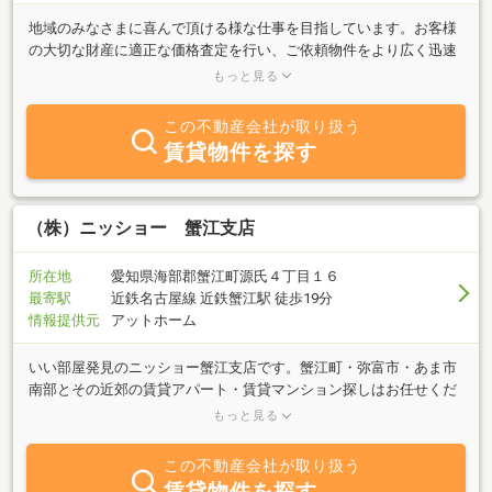
地域のみなさまに喜んで頂ける様な仕事を目指しています。お客様
の大切な財産に適正な価格査定を行い、ご依頼物件をより広く迅速
に情報公開することにより、売主様・買主様のご希望に沿える安心
もっと見る
した不動産取引をサポートしています。また、賃貸アパート・マン
ションの貸主様・借主様を結ぶために当社加盟の不動産ネットワー
この不動産会社が取り扱う
クを最大限に活用し、あらゆる情報をお客様により速くお届けする
賃貸物件を探す
ことができるよう、地域に密着した活動を目指しています。「売り
たい方・買いたい方・貸したい方・借りたい方」お客様の大切な財
産に適切な価格の査定を行い、ご依頼物件をより広く迅速に情報公
開することにより、売主様・買主様のご希望に沿える不動産取引を
（株）ニッショー 蟹江支店
モットーとしています。
所在地
愛知県海部郡蟹江町源氏４丁目１６
最寄駅
近鉄名古屋線 近鉄蟹江駅 徒歩19分
情報提供元
アットホーム
いい部屋発見のニッショー蟹江支店です。蟹江町・弥富市・あま市
南部とその近郊の賃貸アパート・賃貸マンション探しはお任せくだ
さい。新婚・ファミリーさんから単身さん向けの物件まで豊富な物
もっと見る
件を取り揃えております。当店は、近鉄蟹江駅より徒歩１９分
（１．５Ｋｍ）、東名阪自動車道蟹江ＩＣより南へ１．５Ｋｍにご
この不動産会社が取り扱う
ざいます。近鉄蟹江駅ご利用でご来店いただくお客様、駅に着き次
賃貸物件を探す