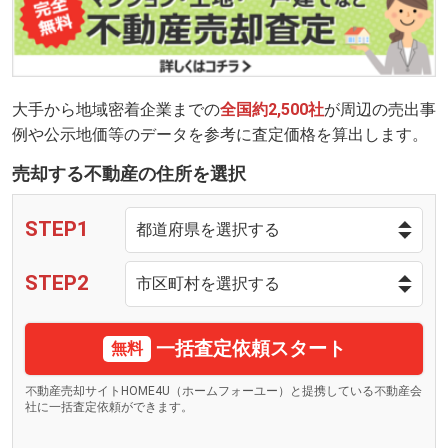
大手から地域密着企業までの
全国約2,500社
が周辺の売出事
例や公示地価等のデータを参考に査定価格を算出します。
売却する不動産の住所を選択
STEP1
STEP2
一括査定依頼スタート
無料
不動産売却サイトHOME4U（ホームフォーユー）と提携している不動産会
社に一括査定依頼ができます。