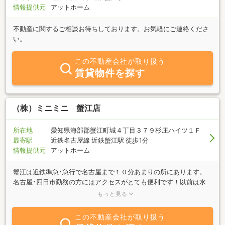
情報提供元
アットホーム
不動産に関するご相談お待ちしております。お気軽にご連絡くださ
い。
この不動産会社が取り扱う
賃貸物件を探す
（株）ミニミニ 蟹江店
所在地
愛知県海部郡蟹江町城４丁目３７９杉庄ハイツ１Ｆ
最寄駅
近鉄名古屋線 近鉄蟹江駅 徒歩1分
情報提供元
アットホーム
蟹江は近鉄準急･急行で名古屋まで１０分あまりの所にあります。
名古屋･四日市勤務の方にはアクセスがとても便利です！以前は水
郷の町で有名でしたが、今では季節の花作りでも有名です。都心よ
もっと見る
り１番近くの温泉、尾張温泉も有ります。 このすばらしい環境の中
であなたも住んでみませんか！
この不動産会社が取り扱う