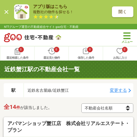
アプリ版はこちら
開く
複数社の物件を探せる！
NTTグループ運営の不動産総合サイト goo住宅・不動産
0
0
0
0
最近検索した条件
最近見た物件
保存した条件
お気に入り
近鉄蟹江駅の不動産会社一覧
駅
変更する
近鉄名古屋線/近鉄蟹江
全14
件
が該当しました。
アパマンショップ蟹江店 株式会社リアルエステート・
プラン