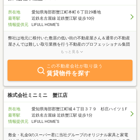
所在地
愛知県海部郡蟹江町本町６丁目29番地
最寄駅
近鉄名古屋線 近鉄蟹江駅 徒歩10分
情報提供元
LIFULL HOME'S
弊社は地元に根付いた敷居の低い街の不動産屋さん＆通常の不動産
屋さんでは難しい取引業務を行う不動産のプロフェッショナル集団
を目指しています！どんなご相談でもお気軽にお問い合わせ下さ
もっと見る
い！
この不動産会社が取り扱う
賃貸物件を探す
株式会社ミニミニ 蟹江店
所在地
愛知県海部郡蟹江町城４丁目３７９ 杉庄ハイツ１F
最寄駅
近鉄名古屋線 近鉄蟹江駅 徒歩1分
情報提供元
LIFULL HOME'S
敷金・礼金0のスーパー君に当社グループのオリジナル家具と家電