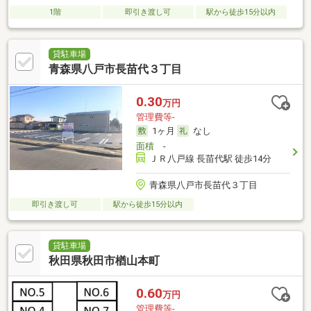
1階
即引き渡し可
駅から徒歩15分以内
貸駐車場
青森県八戸市長苗代３丁目
0.30
万円
管理費等-
1ヶ月
なし
面積
-
ＪＲ八戸線 長苗代駅 徒歩14分
青森県八戸市長苗代３丁目
即引き渡し可
駅から徒歩15分以内
貸駐車場
秋田県秋田市楢山本町
0.60
万円
管理費等-