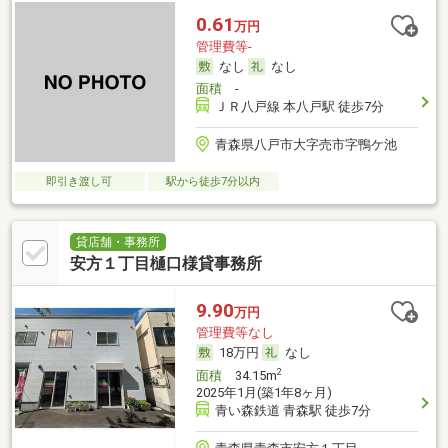
0.61
万円
管理費等-
なし
なし
面積
-
ＪＲ八戸線 本八戸駅 徒歩7分
青森県八戸市大字売市字鴨ケ池
即引き渡し可
駅から徒歩7分以内
貸店舗・事務所
安方１丁目樋口様貸事務所
9.90
万円
管理費等なし
18万円
なし
2
面積
34.15m
2025年1月(築1年8ヶ月)
青い森鉄道 青森駅 徒歩7分