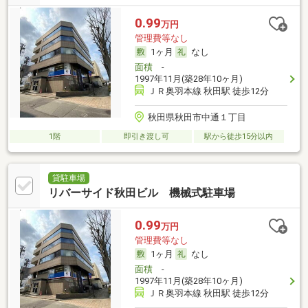
0.99
万円
管理費等なし
1ヶ月
なし
面積
-
1997年11月(築28年10ヶ月)
ＪＲ奥羽本線 秋田駅 徒歩12分
秋田県秋田市中通１丁目
1階
即引き渡し可
駅から徒歩15分以内
貸駐車場
リバーサイド秋田ビル 機械式駐車場
0.99
万円
管理費等なし
1ヶ月
なし
面積
-
1997年11月(築28年10ヶ月)
ＪＲ奥羽本線 秋田駅 徒歩12分