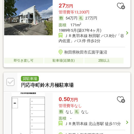
27
万円
管理費等13,200円
54万円
27万円
2
面積
171m
1989年5月(築37年4ヶ月)
ＪＲ奥羽本線 秋田駅 バス8分/「谷
内佐渡」バス停 停歩2分
秋田県秋田市広面字蓮沼
即引き渡し可
駐車場(近隣含)
2階以上
貸駐車場
円応寺町鈴木月極駐車場
0.50
万円
管理費等なし
なし
なし
面積
-
ＪＲ奥羽本線 北山形駅 徒歩11分