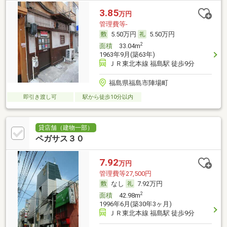
3.85
万円
管理費等-
5.50万円
5.50万円
2
面積
33.04m
1963年9月(築63年)
ＪＲ東北本線 福島駅 徒歩9分
福島県福島市陣場町
即引き渡し可
駅から徒歩10分以内
貸店舗（建物一部）
ペガサス３０
7.92
万円
管理費等27,500円
なし
7.92万円
2
面積
42.98m
1996年6月(築30年3ヶ月)
ＪＲ東北本線 福島駅 徒歩9分