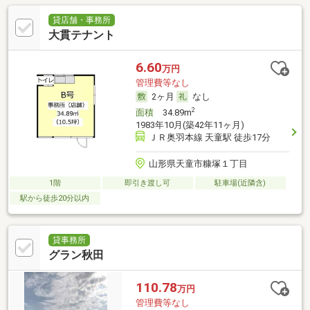
貸店舗・事務所
大貫テナント
6.60
万円
管理費等なし
2ヶ月
なし
2
面積
34.89m
1983年10月(築42年11ヶ月)
ＪＲ奥羽本線 天童駅 徒歩17分
山形県天童市糠塚１丁目
1階
即引き渡し可
駐車場(近隣含)
駅から徒歩20分以内
貸事務所
グラン秋田
110.78
万円
管理費等なし