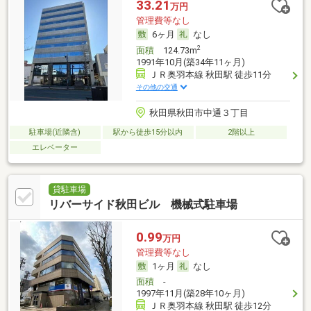
33.21
万円
管理費等なし
6ヶ月
なし
2
面積
124.73m
1991年10月(築34年11ヶ月)
ＪＲ奥羽本線 秋田駅 徒歩11分
その他の交通
秋田県秋田市中通３丁目
駐車場(近隣含)
駅から徒歩15分以内
2階以上
エレベーター
貸駐車場
リバーサイド秋田ビル 機械式駐車場
0.99
万円
管理費等なし
1ヶ月
なし
面積
-
1997年11月(築28年10ヶ月)
ＪＲ奥羽本線 秋田駅 徒歩12分