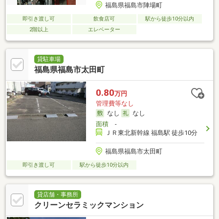
福島県福島市陣場町
即引き渡し可
飲食店可
駅から徒歩10分以内
2階以上
エレベーター
貸駐車場
福島県福島市太田町
0.80
万円
管理費等なし
なし
なし
面積
-
ＪＲ東北新幹線 福島駅 徒歩10分
福島県福島市太田町
即引き渡し可
駅から徒歩10分以内
貸店舗・事務所
クリーンセラミックマンション