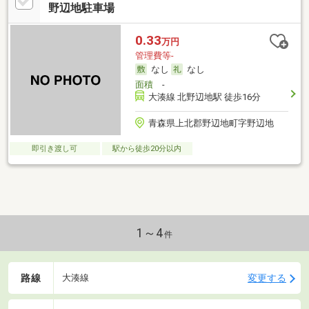
野辺地駐車場
0.33
万円
管理費等-
なし
なし
面積
-
大湊線 北野辺地駅 徒歩16分
青森県上北郡野辺地町字野辺地
即引き渡し可
駅から徒歩20分以内
1～4
件
路線
変更する
大湊線