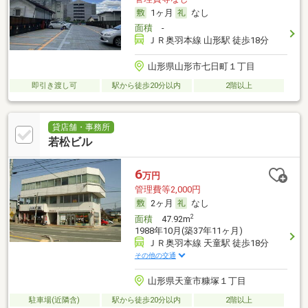
1ヶ月
なし
面積
-
ＪＲ奥羽本線 山形駅 徒歩18分
山形県山形市七日町１丁目
即引き渡し可
駅から徒歩20分以内
2階以上
貸店舗・事務所
若松ビル
6
万円
管理費等2,000円
2ヶ月
なし
2
面積
47.92m
1988年10月(築37年11ヶ月)
ＪＲ奥羽本線 天童駅 徒歩18分
その他の交通
山形県天童市糠塚１丁目
駐車場(近隣含)
駅から徒歩20分以内
2階以上