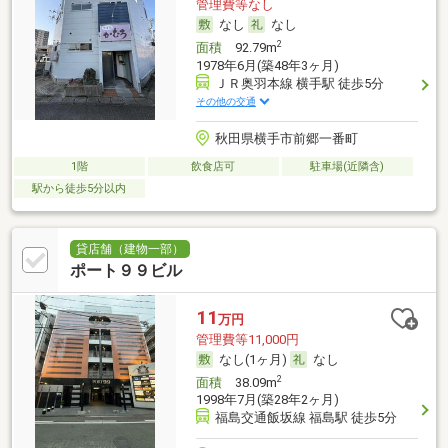
管理費等なし
なし
なし
2
面積
92.79m
1978年6月(築48年3ヶ月)
ＪＲ奥羽本線 横手駅 徒歩5分
その他の交通
秋田県横手市前郷一番町
1階
飲食店可
駐車場(近隣含)
駅から徒歩5分以内
貸店舗（建物一部）
ポート９９ビル
11
万円
管理費等11,000円
なし(1ヶ月)
なし
2
面積
38.09m
1998年7月(築28年2ヶ月)
福島交通飯坂線 福島駅 徒歩5分