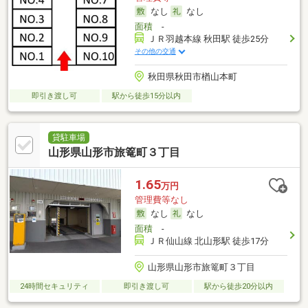
なし
なし
面積
-
ＪＲ羽越本線 秋田駅 徒歩25分
その他の交通
秋田県秋田市楢山本町
即引き渡し可
駅から徒歩15分以内
貸駐車場
山形県山形市旅篭町３丁目
1.65
万円
管理費等なし
なし
なし
面積
-
ＪＲ仙山線 北山形駅 徒歩17分
山形県山形市旅篭町３丁目
24時間セキュリティ
即引き渡し可
駅から徒歩20分以内