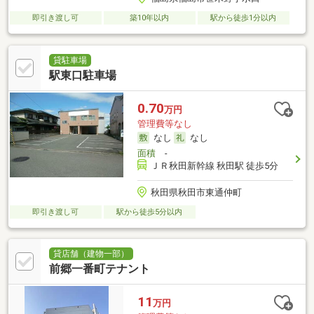
即引き渡し可
築10年以内
駅から徒歩1分以内
貸駐車場
駅東口駐車場
0.70
万円
管理費等なし
なし
なし
面積
-
ＪＲ秋田新幹線 秋田駅 徒歩5分
秋田県秋田市東通仲町
即引き渡し可
駅から徒歩5分以内
貸店舗（建物一部）
前郷一番町テナント
11
万円