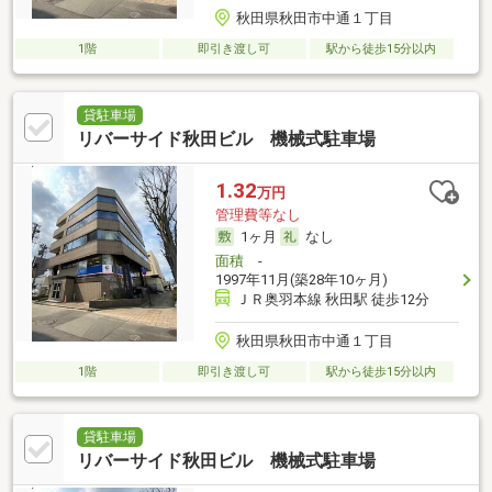
秋田県秋田市中通１丁目
1階
即引き渡し可
駅から徒歩15分以内
貸駐車場
リバーサイド秋田ビル 機械式駐車場
1.32
万円
管理費等なし
1ヶ月
なし
面積
-
1997年11月(築28年10ヶ月)
ＪＲ奥羽本線 秋田駅 徒歩12分
秋田県秋田市中通１丁目
1階
即引き渡し可
駅から徒歩15分以内
貸駐車場
リバーサイド秋田ビル 機械式駐車場