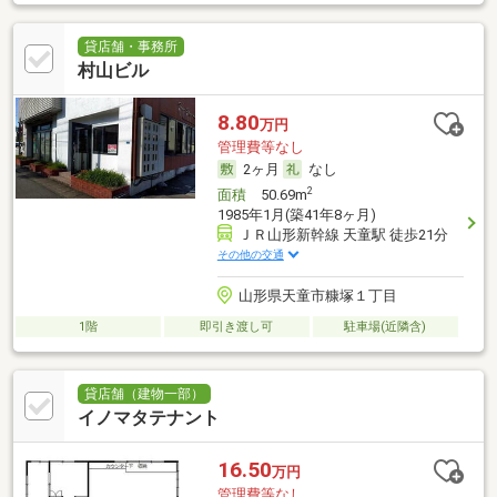
貸店舗・事務所
村山ビル
8.80
万円
管理費等なし
2ヶ月
なし
2
面積
50.69m
1985年1月(築41年8ヶ月)
ＪＲ山形新幹線 天童駅 徒歩21分
その他の交通
山形県天童市糠塚１丁目
1階
即引き渡し可
駐車場(近隣含)
貸店舗（建物一部）
イノマタテナント
16.50
万円
管理費等なし