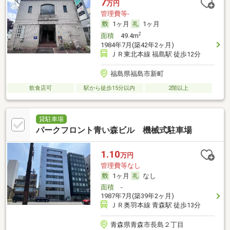
7
万円
管理費等-
1ヶ月
1ヶ月
2
面積
49.4m
1984年7月(築42年2ヶ月)
ＪＲ東北本線 福島駅 徒歩12分
福島県福島市新町
飲食店可
駅から徒歩15分以内
2階以上
貸駐車場
パークフロント青い森ビル 機械式駐車場
1.10
万円
管理費等なし
1ヶ月
なし
面積
-
1987年7月(築39年2ヶ月)
ＪＲ奥羽本線 青森駅 徒歩13分
青森県青森市長島２丁目