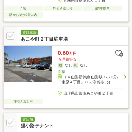
青森県青森市安方１丁目
1階
即引き渡し可
築3年以内
駅から徒歩7分以内
貸駐車場
あこや町２丁目駐車場
0.60
万円
管理費等なし
なし
なし
面積
-
ＪＲ山形新幹線 山形駅 バス5分/
「東原４丁目」バス停 停歩3分
山形県山形市あこや町２丁目
即引き渡し可
貸店舗
狸小路テナント