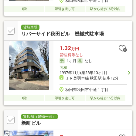
秋田県秋田市中通１丁目
1階
即引き渡し可
駅から徒歩15分以内
貸駐車場
リバーサイド秋田ビル 機械式駐車場
1.32
万円
管理費等なし
1ヶ月
なし
面積
-
1997年11月(築28年10ヶ月)
ＪＲ奥羽本線 秋田駅 徒歩12分
秋田県秋田市中通１丁目
1階
即引き渡し可
駅から徒歩15分以内
貸店舗（建物一部）
新町ビル