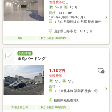
管理費等なし
6ヶ月
1ヶ月
2
面積
411.18m
1965年6月(築61年3ヶ月)
ＪＲ山形新幹線 山形駅 徒歩18分
山形県山形市七日町１丁目
1階
駅から徒歩20分以内
貸駐車場
田丸パーキング
1.10
万円
管理費等-
なし
なし
面積
-
ＪＲ東北本線 福島駅 徒歩19分
福島県福島市荒町
即引き渡し可
駅から徒歩20分以内