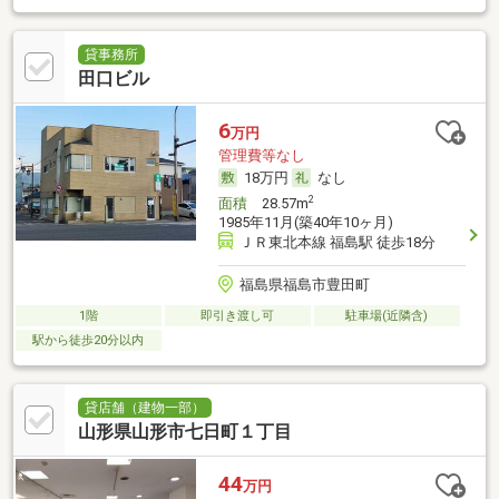
貸事務所
田口ビル
6
万円
管理費等なし
18万円
なし
2
面積
28.57m
1985年11月(築40年10ヶ月)
ＪＲ東北本線 福島駅 徒歩18分
福島県福島市豊田町
1階
即引き渡し可
駐車場(近隣含)
駅から徒歩20分以内
貸店舗（建物一部）
山形県山形市七日町１丁目
44
万円