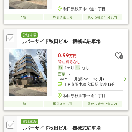
秋田県秋田市中通１丁目
1階
即引き渡し可
駅から徒歩15分以内
貸駐車場
リバーサイド秋田ビル 機械式駐車場
0.99
万円
管理費等なし
1ヶ月
なし
面積
-
1997年11月(築28年10ヶ月)
ＪＲ奥羽本線 秋田駅 徒歩12分
秋田県秋田市中通１丁目
1階
即引き渡し可
駅から徒歩15分以内
貸駐車場
リバーサイド秋田ビル 機械式駐車場