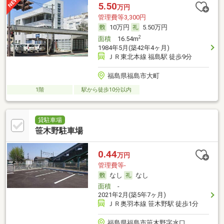
5.50
万円
管理費等3,300円
10万円
5.50万円
2
面積
16.54m
1984年5月(築42年4ヶ月)
ＪＲ東北本線 福島駅 徒歩9分
福島県福島市大町
1階
駅から徒歩10分以内
貸駐車場
笹木野駐車場
0.44
万円
管理費等-
なし
なし
面積
-
2021年2月(築5年7ヶ月)
ＪＲ奥羽本線 笹木野駅 徒歩1分
福島県福島市笹木野字水口