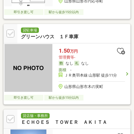
山形県山形市円応寺町
即引き渡し可
駅から徒歩15分以内
貸駐車場
グリーンハウス １Ｆ車庫
1.50
万円
管理費等-
なし
なし
面積
-
ＪＲ奥羽本線 山形駅 徒歩11分
山形県山形市木の実町
即引き渡し可
駅から徒歩15分以内
貸店舗・事務所
ＥＣＨＯＥＳ ＴＯＷＥＲ ＡＫＩＴＡ