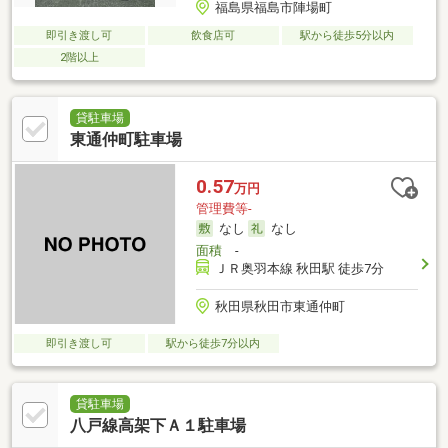
福島県福島市陣場町
即引き渡し可
飲食店可
駅から徒歩5分以内
2階以上
貸駐車場
東通仲町駐車場
0.57
万円
管理費等-
なし
なし
面積
-
ＪＲ奥羽本線 秋田駅 徒歩7分
秋田県秋田市東通仲町
即引き渡し可
駅から徒歩7分以内
貸駐車場
八戸線高架下Ａ１駐車場