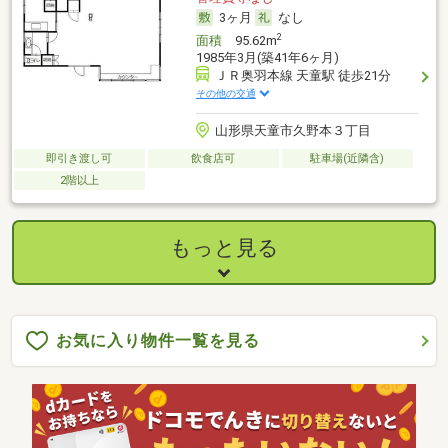
3ヶ月
なし
2
面積
95.62m
1985年3月(築41年6ヶ月)
ＪＲ奥羽本線 天童駅 徒歩21分
その他の交通
山形県天童市久野本３丁目
即引き渡し可
飲食店可
駐車場(近隣含)
2階以上
もっと見る
お気に入り物件一覧を見る