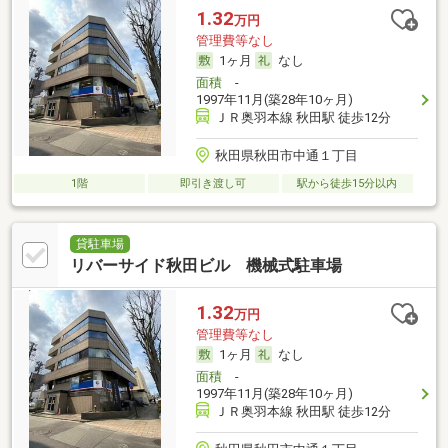
1.32
万円
管理費等なし
1ヶ月
なし
面積
-
1997年11月(築28年10ヶ月)
ＪＲ奥羽本線 秋田駅 徒歩12分
秋田県秋田市中通１丁目
1階
即引き渡し可
駅から徒歩15分以内
貸駐車場
リバーサイド秋田ビル 機械式駐車場
1.32
万円
管理費等なし
1ヶ月
なし
面積
-
1997年11月(築28年10ヶ月)
ＪＲ奥羽本線 秋田駅 徒歩12分