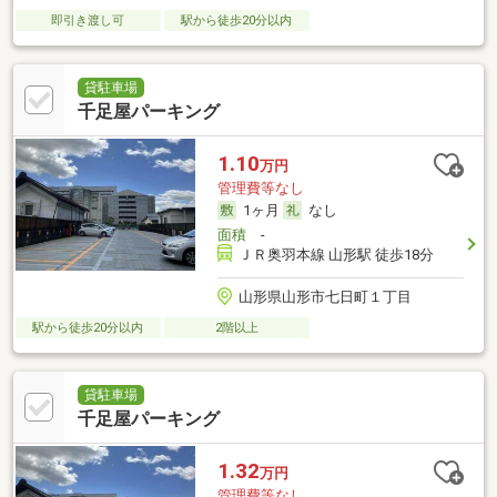
即引き渡し可
駅から徒歩20分以内
貸駐車場
千足屋パーキング
1.10
万円
管理費等なし
1ヶ月
なし
面積
-
ＪＲ奥羽本線 山形駅 徒歩18分
山形県山形市七日町１丁目
駅から徒歩20分以内
2階以上
貸駐車場
千足屋パーキング
1.32
万円
管理費等なし