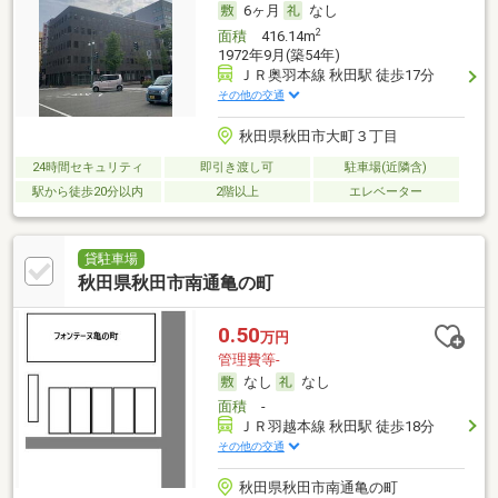
6ヶ月
なし
2
面積
416.14m
1972年9月(築54年)
ＪＲ奥羽本線 秋田駅 徒歩17分
その他の交通
秋田県秋田市大町３丁目
24時間セキュリティ
即引き渡し可
駐車場(近隣含)
駅から徒歩20分以内
2階以上
エレベーター
貸駐車場
秋田県秋田市南通亀の町
0.50
万円
管理費等-
なし
なし
面積
-
ＪＲ羽越本線 秋田駅 徒歩18分
その他の交通
秋田県秋田市南通亀の町