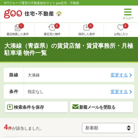
NTTグループ運営の不動産総合サイト goo住宅・不動産
1
0
0
0
最近検索した条件
最近見た物件
保存した条件
お気に入り
大湊線（青森県）の賃貸店舗・賃貸事務所・月極
駐車場 物件一覧
路線
変更する
大湊線
条件
変更する
指定なし
検索条件を保存
新着メールを受取る
4
件
が該当しました。