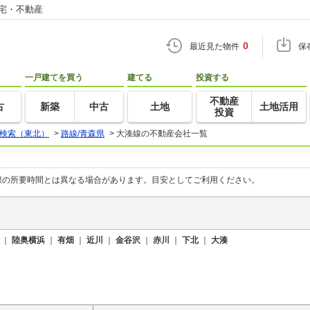
住宅・不動産
0
最近見た物件
保
一戸建てを買う
建てる
投資する
不動産
古
新築
中古
土地
土地活用
投資
検索（東北）
>
路線/青森県
>
大湊線の不動産会社一覧
際の所要時間とは異なる場合があります。目安としてご利用ください。
｜
陸奥横浜
｜
有畑
｜
近川
｜
金谷沢
｜
赤川
｜
下北
｜
大湊