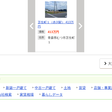
苫生町１（赤川駅） 413万
円
413万円
価格
青森県むつ市苫生町
住所
１
大
す
新築一戸建て
中古一戸建て
土地
賃貸
店舗・事業
会社検索
家賃相場
暮らしデータ