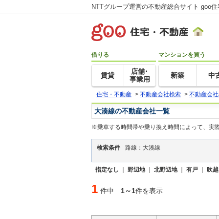
NTTグループ運営の不動産総合サイト goo
借りる
マンションを買う
店舗･
賃貸
新築
中
事業用
住宅・不動産
>
不動産会社検索
>
不動産会社
大湊線の不動産会社一覧
※乗車する時間帯や乗り換え時間によって、実
検索条件
路線：大湊線
指定なし
｜
野辺地
｜
北野辺地
｜
有戸
｜
吹越
1
件中
1～1
件を表示