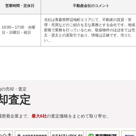
営業時間・定休日
不動産会社のコメント
当社は青森県野辺地町エリアにて、不動産の賃貸・管
理・売買などのご紹介を主な業務とする会社です。地域
10:00～17:00 水曜
密着で業務を行っているため、取扱物件のほぼ全ては売
日・日曜日・祝日
主・貸主との直取引であり、情報は正確です。売りた
い…
地の売却・査定
却査定
域密着企業まで、
最大6社
の査定価格をまとめて取り寄せ。