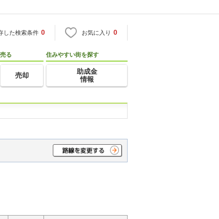
0
0
存した検索条件
お気に入り
売る
住みやすい街を探す
助成金
売却
情報