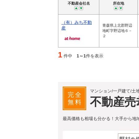
不動産会社名
所在地
（有）みち不動
青森県上北郡野辺
産
地町字野辺地６－
２
1
件中
1～1
件を表示
マンション/一戸建て/土
完全
不動産売
無料
最高価格も相場も分かる！大手から地