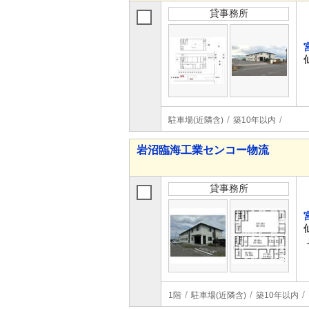
貸事務所
駐車場(近隣含)
築10年以内
岩沼臨海工業センコー物流
貸事務所
1階
駐車場(近隣含)
築10年以内