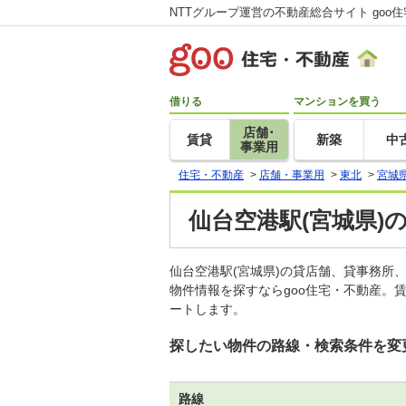
NTTグループ運営の不動産総合サイト goo
借りる
マンションを買う
店舗･
賃貸
新築
中
事業用
住宅・不動産
>
店舗・事業用
>
東北
>
宮城
仙台空港駅(宮城県)
仙台空港駅(宮城県)の貸店舗、貸事務
物件情報を探すならgoo住宅・不動産。
ートします。
探したい物件の路線・検索条件を変
路線