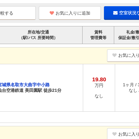
お気に入りに追加
空室状況
所在地/交通
賃料
礼金/
（駅/バス 所要時間）
管理費等
保証金/敷
お気に入
19.80
宮城県名取市大曲字中小路
1ヶ月 /
万円
仙台空港鉄道 美田園駅 徒歩21分
なし /
なし
お気に入