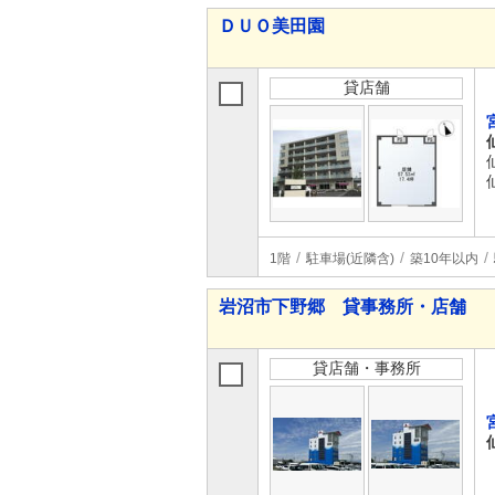
ＤＵＯ美田園
貸店舗
1階
駐車場(近隣含)
築10年以内
岩沼市下野郷 貸事務所・店舗
貸店舗・事務所