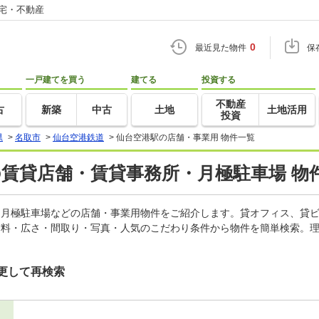
住宅・不動産
0
最近見た物件
保
一戸建てを買う
建てる
投資する
不動産
古
新築
中古
土地
土地活用
投資
県
>
名取市
>
仙台空港鉄道
>
仙台空港駅の店舗・事業用 物件一覧
の賃貸店舗・賃貸事務所・月極駐車場 物
所、月極駐車場などの店舗・事業用物件をご紹介します。貸オフィス、貸
賃料・広さ・間取り・写真・人気のこだわり条件から物件を簡単検索。理
更して再検索