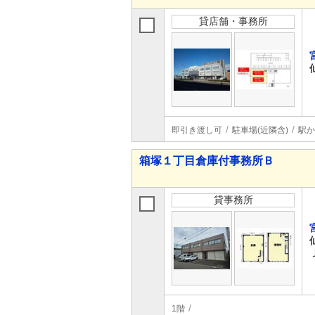
貸店舗・事務所
即引き渡し可
駐車場(近隣含)
駅か
箱塚１丁目倉庫付事務所Ｂ
貸事務所
1階